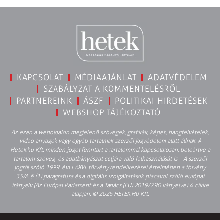
KAPCSOLAT
MÉDIAAJÁNLAT
ADATVÉDELEM
SZABÁLYZAT A KOMMENTELÉSRŐL
PARTNEREINK
ÁSZF
POLITIKAI HIRDETÉSEK
WEBSHOP TÁJÉKOZTATÓ
Az ezen a weboldalon megjelenő szövegek, grafikák, képek, hangfelvételek,
video anyagok vagy egyéb tartalmak szerzői jogvédelem alatt állnak. A
Hetek.hu Kft. minden jogot fenntart a tartalommal kapcsolatosan, beleértve a
tartalom szöveg- és adatbányászat céljára való felhasználását is – A szerzői
jogról szóló 1999. évi LXXVI. törvény rendelkezései értelmében a törvény
35/A. § (1) paragrafusa és a digitális szolgáltatások piacairól szóló európai
irányelv (Az Európai Parlament és a Tanács (EU) 2019/790 Irányelve) 4. cikke
alapján. © 2026 HETEK.HU Kft.