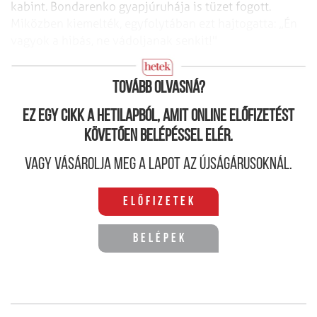
kabint. Bondarenko gyapjúruhája is tüzet fogott.
Miközben kiemelték, egyfolytában ezt hajtogatta: „Én
vagyok a hibás, ne vádoljanak senkit!"
2. 2002. október 15. Oroszország, 1 halálos áldozat
Tovább olvasná?
Ez egy cikk a hetilapból, amit online előfizetést
követően belépéssel elér.
Vagy vásárolja meg a lapot az újságárusoknál.
Előfizetek
Belépek