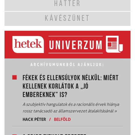
HÁTTÉR
KÁVÉSZÜNET
ARCHÍVUMUNKBÓL AJÁNLJUK:
FÉKEK ÉS ELLENSÚLYOK NÉLKÜL: MIÉRT
KELLENEK KORLÁTOK A „JÓ
EMBEREKNEK” IS?
A szubjektív hangulatok és a racionális érvek hiánya
rossz tanácsadó az államszervezet átalakításánál
»
HACK PÉTER
/
BELFÖLD