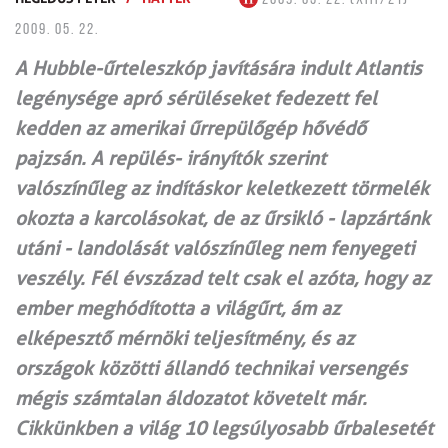
2009. 05. 22.
A Hubble-űrteleszkóp javítására indult Atlantis
legénysége apró sérüléseket fedezett fel
kedden az amerikai űrrepülőgép hővédő
pajzsán. A repülés- irányítók szerint
valószínűleg az indításkor keletkezett törmelék
okozta a karcolásokat, de az űrsikló - lapzártánk
utáni - landolását valószínűleg nem fenyegeti
veszély. Fél évszázad telt csak el azóta, hogy az
ember meghódította a világűrt, ám az
elképesztő mérnöki teljesítmény, és az
országok közötti állandó technikai versengés
mégis számtalan áldozatot követelt már.
Cikkünkben a világ 10 legsúlyosabb űrbalesetét