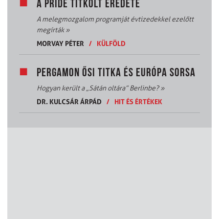
A PRIDE TITKOLT EREDETE
A melegmozgalom programját évtizedekkel ezelőtt
megírták
»
MORVAY PÉTER
/
KÜLFÖLD
PERGAMON ŐSI TITKA ÉS EURÓPA SORSA
Hogyan került a „Sátán oltára” Berlinbe?
»
DR. KULCSÁR ÁRPÁD
/
HIT ÉS ÉRTÉKEK