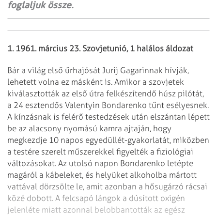
foglaljuk össze.
1. 1961. március 23. Szovjetunió, 1 halálos áldozat
Bár a világ első űrhajósát Jurij Gagarinnak hívják,
lehetett volna ez másként is. Amikor a szovjetek
kiválasztották az első útra felkészítendő húsz pilótát,
a 24 esztendős Valentyin Bondarenko tűnt esélyesnek.
A kínzásnak is felérő testedzések után elszántan lépett
be az alacsony nyomású kamra ajtaján, hogy
megkezdje 10 napos egyedüllét-gyakorlatát, miközben
a testére szerelt műszerekkel figyelték a fiziológiai
változásokat. Az utolsó napon Bondarenko letépte
magáról a kábeleket, és helyüket alkoholba mártott
vattával dörzsölte le, amit azonban a hősugárzó rácsai
közé dobott. A felcsapó lángok a dúsított oxigén
jelenléte miatt azonnal belobbantották az egész