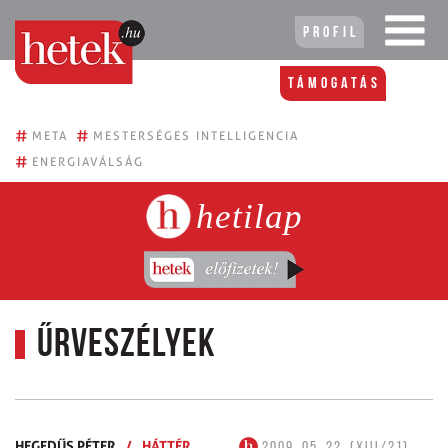
Profil
Támogatás
#
#
META
MESTERSÉGES INTELLIGENCIA
#
ENERGIAVÁLSÁG
hetilap
Űrveszélyek
HEGEDŰS PÉTER
/
HÁTTÉR
2009. 05. 22. (XIII/21)