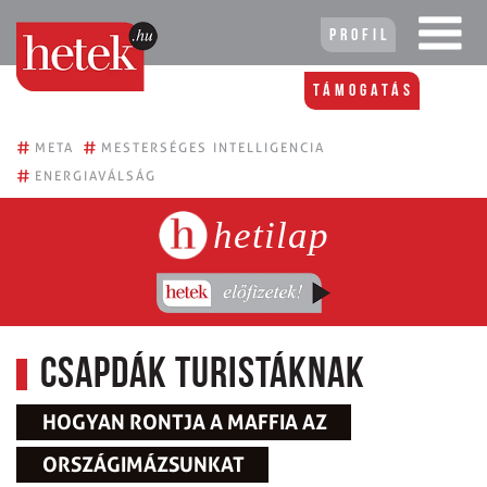
Profil
Támogatás
#
#
META
MESTERSÉGES INTELLIGENCIA
#
ENERGIAVÁLSÁG
hetilap
Csapdák turistáknak
HOGYAN RONTJA A MAFFIA AZ
ORSZÁGIMÁZSUNKAT