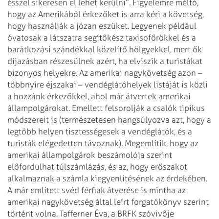
ésszel sikeresen el lehet kerülni”. Figyelemre méltó,
hogy az Amerikából
érkezőket is arra kéri a követség,
hogy használják a józan eszüket. Legyenek
például
óvatosak a látszatra segítőkész taxisofőrökkel és a
barátkozási
szándékkal közelítő hölgyekkel, mert ők
díjazásban részesülnek azért, ha
elviszik a turistákat
bizonyos helyekre. Az amerikai nagykövetség azon –
többnyire éjszakai – vendéglátóhelyek listáját is közli
a hozzánk érkezőkkel,
ahol már átvertek amerikai
állampolgárokat. Emellett felsorolják a csalók
tipikus
módszereit is (természetesen hangsúlyozva azt, hogy a
legtöbb helyen
tisztességesek a vendéglátók, és a
turisták elégedetten távoznak). Megemlítik,
hogy az
amerikai állampolgárok beszámolója szerint
előfordulhat túlszámlázás, és
az, hogy erőszakot
alkalmaznak a számla kiegyenlítésének az érdekében.
A már említett svéd férfiak átverése is mintha az
amerikai nagykövetség által
leírt forgatókönyv szerint
történt volna. Tafferner Éva, a BRFK szóvivője