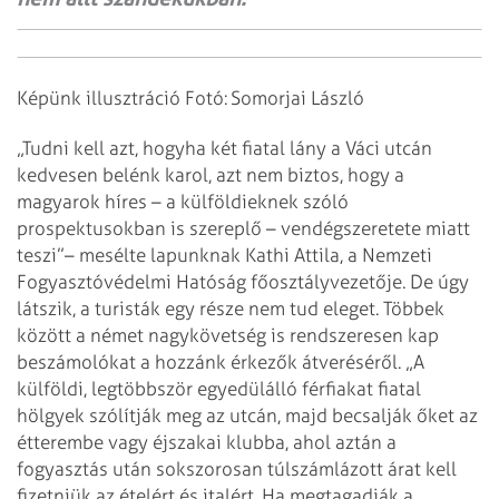
Képünk illusztráció
Fotó: Somorjai László
„Tudni kell azt, hogyha két fiatal lány a Váci utcán
kedvesen belénk karol,
azt nem biztos, hogy a
magyarok híres – a külföldieknek szóló
prospektusokban is
szereplő – vendégszeretete miatt
teszi”– mesélte lapunknak Kathi Attila, a
Nemzeti
Fogyasztóvédelmi Hatóság főosztályvezetője. De úgy
látszik, a turisták
egy része nem tud eleget. Többek
között a német nagykövetség is rendszeresen kap
beszámolókat a hozzánk érkezők átveréséről. „A
külföldi, legtöbbször egyedülálló
férfiakat fiatal
hölgyek szólítják meg az utcán, majd becsalják őket az
étterembe vagy éjszakai klubba, ahol aztán a
fogyasztás után sokszorosan
túlszámlázott árat kell
fizetniük az ételért és italért. Ha megtagadják a