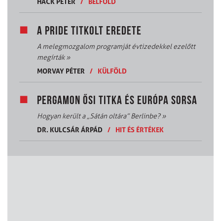
HACK PÉTER
/
BELFÖLD
A PRIDE TITKOLT EREDETE
A melegmozgalom programját évtizedekkel ezelőtt
megírták
»
MORVAY PÉTER
/
KÜLFÖLD
PERGAMON ŐSI TITKA ÉS EURÓPA SORSA
Hogyan került a „Sátán oltára” Berlinbe?
»
DR. KULCSÁR ÁRPÁD
/
HIT ÉS ÉRTÉKEK