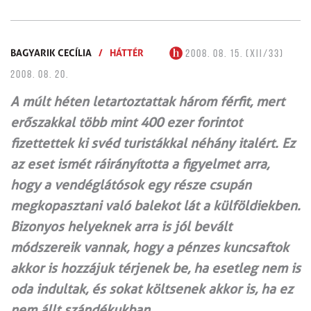
BAGYARIK CECÍLIA
/
HÁTTÉR
2008. 08. 15. (XII/33)
2008. 08. 20.
A múlt héten letartoztattak három férfit, mert
erőszakkal több mint 400 ezer forintot
fizettettek ki svéd turistákkal néhány italért. Ez
az eset ismét ráirányította a figyelmet arra,
hogy a vendéglátósok egy része csupán
megkopasztani való balekot lát a külföldiekben.
Bizonyos helyeknek arra is jól bevált
módszereik vannak, hogy a pénzes kuncsaftok
akkor is hozzájuk térjenek be, ha esetleg nem is
oda indultak, és sokat költsenek akkor is, ha ez
nem állt szándékukban.