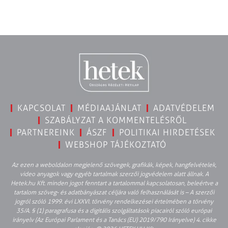
KAPCSOLAT
MÉDIAAJÁNLAT
ADATVÉDELEM
SZABÁLYZAT A KOMMENTELÉSRŐL
PARTNEREINK
ÁSZF
POLITIKAI HIRDETÉSEK
WEBSHOP TÁJÉKOZTATÓ
Az ezen a weboldalon megjelenő szövegek, grafikák, képek, hangfelvételek,
video anyagok vagy egyéb tartalmak szerzői jogvédelem alatt állnak. A
Hetek.hu Kft. minden jogot fenntart a tartalommal kapcsolatosan, beleértve a
tartalom szöveg- és adatbányászat céljára való felhasználását is – A szerzői
jogról szóló 1999. évi LXXVI. törvény rendelkezései értelmében a törvény
35/A. § (1) paragrafusa és a digitális szolgáltatások piacairól szóló európai
irányelv (Az Európai Parlament és a Tanács (EU) 2019/790 Irányelve) 4. cikke