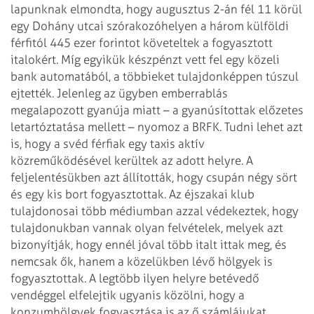
lapunknak elmondta, hogy augusztus 2-án fél 11 körül
egy Dohány utcai
szórakozóhelyen a három külföldi
férfitól 445 ezer forintot követeltek a
fogyasztott
italokért. Míg egyikük készpénzt vett fel egy közeli
bank
automatából, a többieket tulajdonképpen túszul
ejtették. Jelenleg az ügyben
emberrablás
megalapozott gyanúja miatt – a gyanúsítottak előzetes
letartóztatása
mellett – nyomoz a BRFK.
Tudni lehet azt
is, hogy a svéd férfiak egy taxis aktív
közreműködésével
kerültek az adott helyre. A
feljelentésükben azt állították, hogy csupán négy
sört
és egy kis bort fogyasztottak. Az éjszakai klub
tulajdonosai több médiumban
azzal védekeztek, hogy
tulajdonukban vannak olyan felvételek, melyek azt
bizonyítják, hogy ennél jóval több italt ittak meg, és
nemcsak ők, hanem a
közelükben lévő hölgyek is
fogyasztottak. A legtöbb ilyen helyre betévedő
vendéggel elfelejtik ugyanis közölni, hogy a
konzumhölgyek fogyasztása is az ő
számlájukat