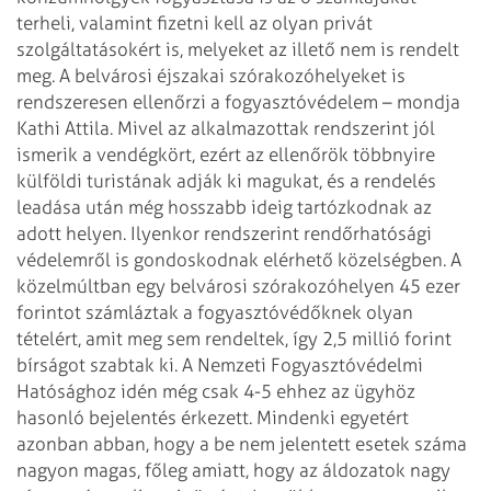
terheli, valamint fizetni kell az olyan privát
szolgáltatásokért is,
melyeket az illető nem is rendelt
meg.
A belvárosi éjszakai szórakozóhelyeket is
rendszeresen ellenőrzi a
fogyasztóvédelem – mondja
Kathi Attila. Mivel az alkalmazottak rendszerint jól
ismerik a vendégkört, ezért az ellenőrök többnyire
külföldi turistának adják ki
magukat, és a rendelés
leadása után még hosszabb ideig tartózkodnak az
adott
helyen. Ilyenkor rendszerint rendőrhatósági
védelemről is gondoskodnak elérhető
közelségben. A
közelmúltban egy belvárosi szórakozóhelyen 45 ezer
forintot
számláztak a fogyasztóvédőknek olyan
tételért, amit meg sem rendeltek, így 2,5
millió forint
bírságot szabtak ki.
A Nemzeti Fogyasztóvédelmi
Hatósághoz idén még csak 4-5 ehhez az ügyhöz
hasonló
bejelentés érkezett. Mindenki egyetért
azonban abban, hogy a be nem jelentett
esetek száma
nagyon magas, főleg amiatt, hogy az áldozatok nagy