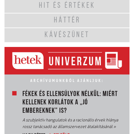
HIT ÉS ÉRTÉKEK
HÁTTÉR
KÁVÉSZÜNET
ARCHÍVUMUNKBÓL AJÁNLJUK:
FÉKEK ÉS ELLENSÚLYOK NÉLKÜL: MIÉRT
KELLENEK KORLÁTOK A „JÓ
EMBEREKNEK” IS?
A szubjektív hangulatok és a racionális érvek hiánya
rossz tanácsadó az államszervezet átalakításánál
»