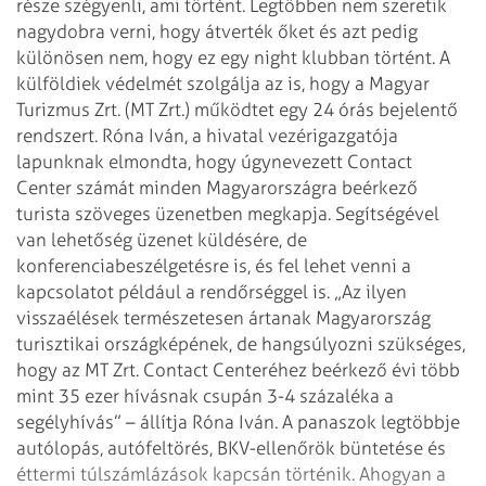
része szégyenli,
ami történt. Legtöbben nem szeretik
nagydobra verni, hogy átverték őket és azt
pedig
különösen nem, hogy ez egy night klubban történt.
A
külföldiek védelmét szolgálja az is, hogy a Magyar
Turizmus Zrt. (MT Zrt.)
működtet egy 24 órás bejelentő
rendszert. Róna Iván, a hivatal vezérigazgatója
lapunknak elmondta, hogy úgynevezett Contact
Center számát minden Magyarországra
beérkező
turista szöveges üzenetben megkapja. Segítségével
van lehetőség üzenet
küldésére, de
konferenciabeszélgetésre is, és fel lehet venni a
kapcsolatot
például a rendőrséggel is. „Az ilyen
visszaélések természetesen ártanak
Magyarország
turisztikai országképének, de hangsúlyozni szükséges,
hogy az MT
Zrt. Contact Centeréhez beérkező évi több
mint 35 ezer hívásnak csupán 3-4
százaléka a
segélyhívás” – állítja Róna Iván. A panaszok legtöbbje
autólopás,
autófeltörés, BKV-ellenőrök büntetése és
éttermi túlszámlázások kapcsán
történik.
Ahogyan a