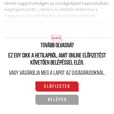
német nagykövetségen az országképpel kapcsolatban
megfogalmazták:
„néhány kivételtől eltekintve a
magyarországi vendéglátó- és szórakozóhelyek
megbízhatóan dolgoznak és hozzájárulnak országuk
pozitív turisztikai imázsához,
ugyanakkor néhány eset
is elegendő ahhoz, hogy csorbát szenvedjen
Magyarország
jó híre, mint turistacélpont”.
Tovább olvasná?
Ez egy cikk a hetilapból, amit online előfizetést
követően belépéssel elér.
Vagy vásárolja meg a lapot az újságárusoknál.
Előfizetek
Belépek