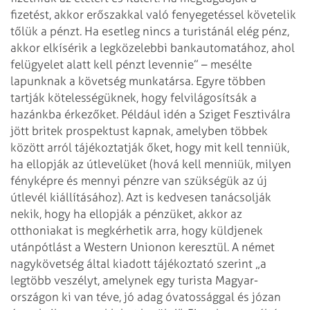
fizetést, akkor erőszakkal való fenyegetéssel követelik
tőlük a pénzt. Ha
esetleg nincs a turistánál elég pénz,
akkor elkísérik a legközelebbi
bankautomatához, ahol
felügyelet alatt kell pénzt levennie” – mesélte
lapunknak
a követség munkatársa.
Egyre többen
tartják kötelességüknek, hogy felvilágosítsák a
hazánkba érkezőket.
Például idén a Sziget Fesztiválra
jött britek prospektust kapnak, amelyben
többek
között arról tájékoztatják őket, hogy mit kell tenniük,
ha ellopják az
útlevelüket (hová kell menniük, milyen
fényképre és mennyi pénzre van szükségük
az új
útlevél kiállításához). Azt is kedvesen tanácsolják
nekik, hogy ha
ellopják a pénzüket, akkor az
otthoniakat is megkérhetik arra, hogy küldjenek
utánpótlást a Western Unionon keresztül.
A német
nagykövetség által kiadott tájékoztató szerint „a
legtöbb veszélyt,
amelynek egy turista Magyar­
országon ki van téve, jó adag óvatossággal és józan