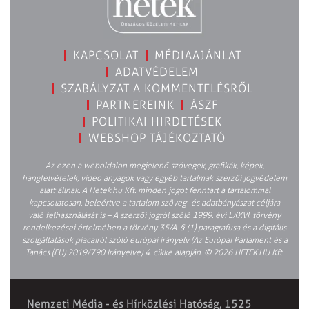
KAPCSOLAT
MÉDIAAJÁNLAT
ADATVÉDELEM
SZABÁLYZAT A KOMMENTELÉSRŐL
PARTNEREINK
ÁSZF
POLITIKAI HIRDETÉSEK
WEBSHOP TÁJÉKOZTATÓ
Az ezen a weboldalon megjelenő szövegek, grafikák, képek,
hangfelvételek, video anyagok vagy egyéb tartalmak szerzői jogvédelem
alatt állnak. A Hetek.hu Kft. minden jogot fenntart a tartalommal
kapcsolatosan, beleértve a tartalom szöveg- és adatbányászat céljára
való felhasználását is – A szerzői jogról szóló 1999. évi LXXVI. törvény
rendelkezései értelmében a törvény 35/A. § (1) paragrafusa és a digitális
szolgáltatások piacairól szóló európai irányelv (Az Európai Parlament és a
Tanács (EU) 2019/790 Irányelve) 4. cikke alapján. © 2026 HETEK.HU Kft.
Nemzeti Média - és Hírközlési Hatóság, 1525