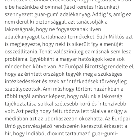
e be
hazánkba dioxinnal (lásd keretes írásunkat)
szennyezett guar-gumi adalékanyag.
Addig is, amíg ez
nem derül ki biztonsággal, azt tanácsolják a
lakosságnak, hogy
ne fogyasszanak ilyen
adalékanyagot tartalmazó termékeket.
Süth Miklós azt
is megjegyezte, hogy neki is sikerült így a menüjét
összeállítania. Tehát valószínűleg ez másnak sem lesz
probléma. Egyébként a
magyar hatóságok keze sok
mindenben kötve van. Az Európai Bizottság rendelte el,
hogy az érintett országok tegyék meg a szükséges
intézkedéseket és ezek az
intézkedések törvényileg
szabályozottak. Ami máshogy történt hazánkban a
többi
tagállamhoz képest, hogy nálunk a lakosság
tájékoztatása sokkal szélesebb körű
és intenzívebb
volt. Azt pedig hogy felturbózva lett tálalva az ügy a
médiában
azt az uborkaszezon okozhatta.
Az Európai
Unió gyorsvészjelző rendszerén keresztül érkezett a
hír, hogy
Indiából dioxint tartalmazó guar-gumi-