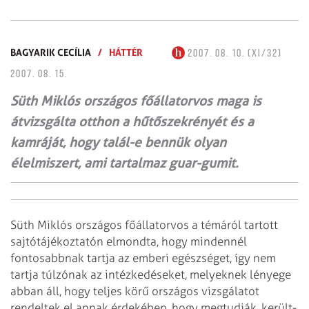
BAGYARIK CECÍLIA
/
HÁTTÉR
2007. 08. 10. (XI/32)
2007. 08. 15.
Süth Miklós országos főállatorvos maga is
átvizsgálta otthon a hűtőszekrényét és a
kamráját, hogy talál-e bennük olyan
élelmiszert, ami tartalmaz guar-gumit.
Süth Miklós országos főállatorvos a témáról tartott
sajtótájékoztatón
elmondta, hogy mindennél
fontosabbnak tartja az emberi egészséget, így nem
tartja túlzónak az intézkedéseket, melyeknek lényege
abban áll, hogy teljes körű
országos vizsgálatot
rendeltek el annak érdekében, hogy megtudják, került-