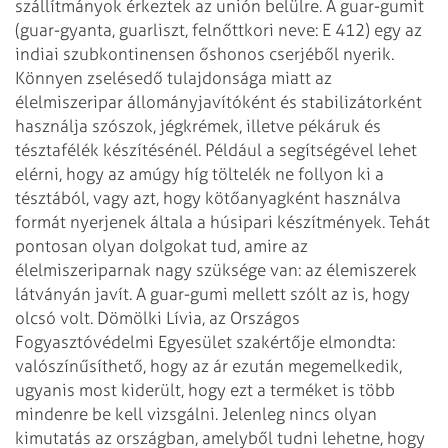
szállítmányok érkeztek az unión belülre. A
guar-gumit
(guar-gyanta, guarliszt, felnőttkori neve: E 412) egy az
indiai
szubkontinensen őshonos cserjéből nyerik.
Könnyen zselésedő tulajdonsága miatt
az
élelmiszeripar állományjavítóként és stabilizátorként
használja szószok,
jégkrémek, illetve pékáruk és
tésztafélék készítésénél. Például a segítségével
lehet
elérni, hogy az amúgy híg töltelék ne follyon ki a
tésztából, vagy azt,
hogy kötőanyagként használva
formát nyerjenek általa a húsipari készítmények.
Tehát
pontosan olyan dolgokat tud, amire az
élelmiszeriparnak nagy szüksége van:
az élemiszerek
látványán javít. A guar-gumi mellett szólt az is, hogy
olcsó
volt.
Dömölki Lívia, az Országos
Fogyasztóvédelmi Egyesület szakértője elmondta:
valószínűsíthető, hogy az ár ezután megemelkedik,
ugyanis most kiderült, hogy
ezt a terméket is több
mindenre be kell vizsgálni.
Jelenleg nincs olyan
kimutatás az országban, amelyből tudni lehetne, hogy