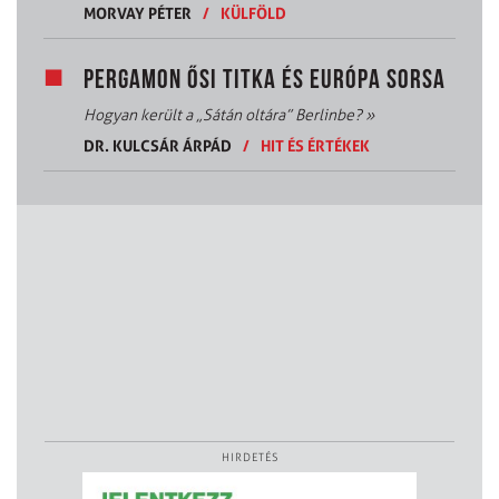
MORVAY PÉTER
/
KÜLFÖLD
PERGAMON ŐSI TITKA ÉS EURÓPA SORSA
Hogyan került a „Sátán oltára” Berlinbe?
»
DR. KULCSÁR ÁRPÁD
/
HIT ÉS ÉRTÉKEK
HIRDETÉS