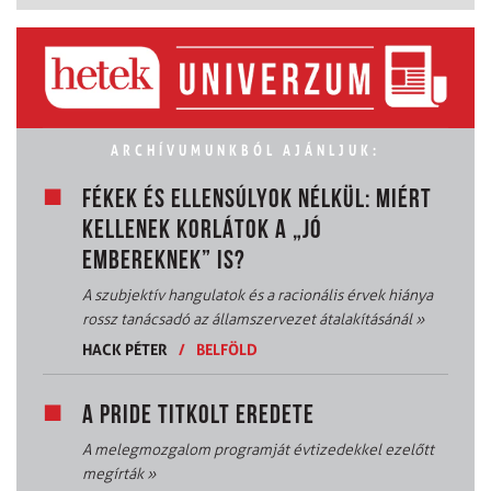
ARCHÍVUMUNKBÓL AJÁNLJUK:
FÉKEK ÉS ELLENSÚLYOK NÉLKÜL: MIÉRT
KELLENEK KORLÁTOK A „JÓ
EMBEREKNEK” IS?
A szubjektív hangulatok és a racionális érvek hiánya
rossz tanácsadó az államszervezet átalakításánál
»
HACK PÉTER
/
BELFÖLD
A PRIDE TITKOLT EREDETE
A melegmozgalom programját évtizedekkel ezelőtt
megírták
»