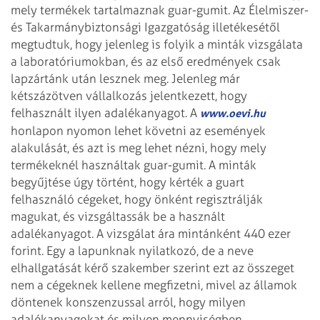
mely
termékek tartalmaznak guar-gumit. Az Élelmiszer-
és Takarmánybiztonsági
Igazgatóság illetékesétől
megtudtuk, hogy jelenleg is folyik a minták vizsgálata
a laboratóriumokban, és az első eredmények csak
lapzártánk után lesznek meg.
Jelenleg már
kétszázötven vállalkozás jelentkezett, hogy
felhasznált ilyen
adalékanyagot.
A
www.oevi.hu
honlapon nyomon lehet követni az
események
alakulását, és azt is meg lehet nézni, hogy mely
termékeknél
használtak guar-gumit.
A minták
begyűjtése úgy történt, hogy kérték a guart
felhasználó cégeket, hogy
önként regisztrálják
magukat, és vizsgáltassák be a használt
adalékanyagot. A
vizsgálat ára mintánként 440 ezer
forint. Egy a lapunknak nyilatkozó, de a neve
elhallgatását kérő szakember szerint ezt az összeget
nem a cégeknek kellene
megfizetni, mivel az államok
döntenek konszenzussal arról, hogy milyen
adalékanyagokat és milyen mennyiségben