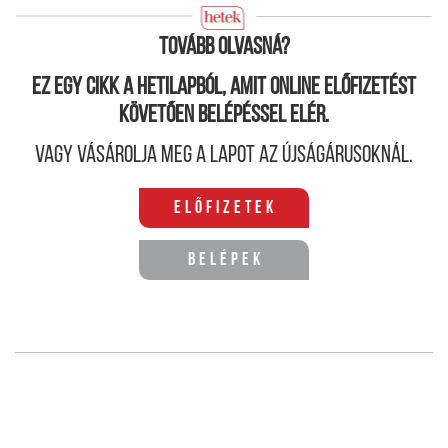
okoz, károsítja az ideg- és immunrendszert, és hosszú
távon rákkeltő
hatású.
Tovább olvasná?
Ez egy cikk a hetilapból, amit online előfizetést
követően belépéssel elér.
Vagy vásárolja meg a lapot az újságárusoknál.
Előfizetek
Belépek