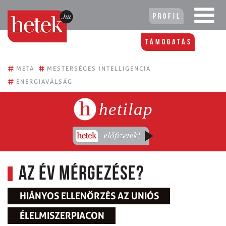
Profil
Támogatás
#
#
META
MESTERSÉGES INTELLIGENCIA
#
ENERGIAVÁLSÁG
hetilap
Az év mérgezése?
HIÁNYOS ELLENŐRZÉS AZ UNIÓS
ÉLELMISZERPIACON