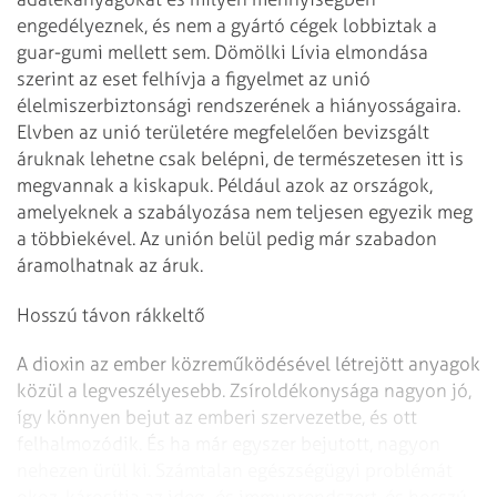
engedélyeznek, és nem a gyártó cégek
lobbiztak a
guar-gumi mellett sem.
Dömölki Lívia elmondása
szerint az eset felhívja a figyelmet az unió
élelmiszerbiztonsági rendszerének a hiányosságaira.
Elvben az unió területére
megfelelően bevizsgált
áruknak lehetne csak belépni, de természetesen itt is
megvannak a kiskapuk. Például azok az országok,
amelyeknek a szabályozása nem
teljesen egyezik meg
a többiekével. Az unión belül pedig már szabadon
áramolhatnak az áruk.
Hosszú távon rákkeltő
A dioxin az ember közreműködésével létrejött anyagok
közül a legveszélyesebb.
Zsíroldékonysága nagyon jó,
így könnyen bejut az emberi szervezetbe, és ott
felhalmozódik.
És ha már egyszer bejutott, nagyon
nehezen ürül ki. Számtalan egészségügyi
problémát