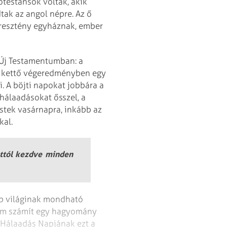
otestánsok voltak, akik
tak az angol népre. Az ő
keresztény egyháznak, ember
 Új Testamentumban: a
bi kettő végeredményben egy
i. A böjti napokat jobbára a
hálaadásokat ősszel, a
stek vasárnapra, inkább az
kal.
attól kezdve minden
bb világinak mondható
nem számít egy hagyomány
 Hálaadás Napjának ezt a