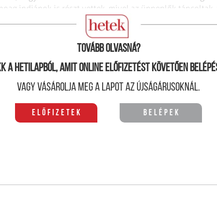
ag indiánok is részt vettek, mivel az ünneplők táncoltak, 
Tovább olvasná?
kk a hetilapból, amit online előfizetést követően belépé
Vagy vásárolja meg a lapot az újságárusoknál.
Előfizetek
Belépek