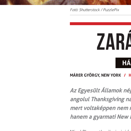
Fotó: Shutterstock / PuzzlePix
Zar
HÁ
MÁRER GYÖRGY,
NEW YORK
/
Az Egyesült Államok né
angolul Thanksgiving na
mert voltaképpen nem m
hanem a gyarmati New En