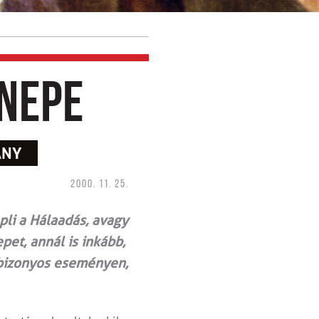
nepe
ÁNY
2000. 11. 25.
li a Hálaadás, avagy
pet, annál is inkább,
 bizonyos eseményen,