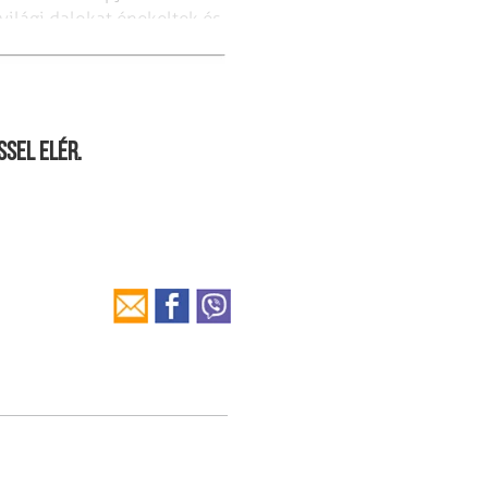
világi dalokat énekeltek és
ssel elér.