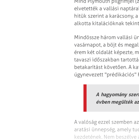
Mind Plymouth pilgrimjei (z
elvetették a vallási naptá
hitük szerint a karácsony, 
alkotta kitalációknak tekint
Mindössze három vallási ün
vasárnapot, a böjt és mega
érem két oldalát képezte, mi
tavaszi időszakban tartottá
betakarítást követően. A k
úgynevezett "prédikációs" 
A hagyomány szeri
évben megülték az
A valóság ezzel szemben az
aratási ünnepség, amely t
kezdetének. Nem beszélve a