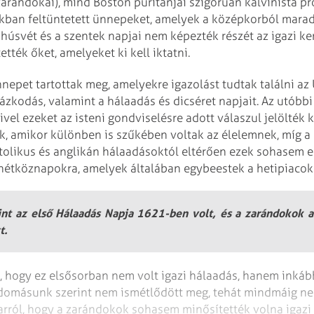
arándokai), mind Boston puritánjai szigorúan kálvinista pr
rakban feltüntetett ünnepeket, amelyek a középkorból marad
a húsvét és a szentek napjai nem képezték részét az igazi 
ették őket, amelyeket ki kell iktatni.
nepet tartottak meg, amelyekre igazolást tudtak találni az
lázkodás, valamint a hálaadás és dicséret napjait. Az utób
vel ezeket az isteni gondviselésre adott válaszul jelölték k
k, amikor különben is szűkében voltak az élelemnek, míg a 
atolikus és anglikán hálaadásoktól eltérően ezek sohasem e
hétköznapokra, amelyek általában egybeestek a hetipiacok
nt az első Hálaadás Napja 1621-ben volt, és a zarándokok 
t.
, hogy ez elsősorban nem volt igazi hálaadás, hanem inká
udomásunk szerint nem ismétlődött meg, tehát mindmáig 
rról, hogy a zarándokok sohasem minősítették volna igazi