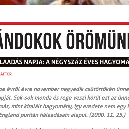
ándokok örömün
LAADÁS NAPJA: A NÉGYSZÁZ ÉVES HAGYOM
HÁTTÉR
pe évről évre november negyedik csütörtökén ünnep
pját. Sok-sok monda és rege veszi körül ezt az ünne
ás, mint kitalált hagyomány, így eredete nem egy
gland puritán hálaadásain alapul. (2000. 11. 25.)