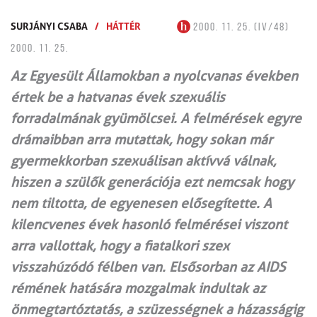
SURJÁNYI CSABA
/
HÁTTÉR
2000. 11. 25. (IV/48)
2000. 11. 25.
Az Egyesült Államokban a nyolcvanas években
értek be a hatvanas évek szexuális
forradalmának gyümölcsei. A felmérések egyre
drámaibban arra mutattak, hogy sokan már
gyermekkorban szexuálisan aktívvá válnak,
hiszen a szülők generációja ezt nemcsak hogy
nem tiltotta, de egyenesen elősegítette. A
kilencvenes évek hasonló felmérései viszont
arra vallottak, hogy a fiatalkori szex
visszahúzódó félben van. Elsősorban az AIDS
rémének hatására mozgalmak indultak az
önmegtartóztatás, a szüzességnek a házasságig