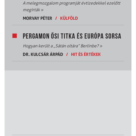
A melegmozgalom programját évtizedekkel ezelőtt
megírták
»
MORVAY PÉTER
/
KÜLFÖLD
PERGAMON ŐSI TITKA ÉS EURÓPA SORSA
Hogyan került a „Sátán oltára” Berlinbe?
»
DR. KULCSÁR ÁRPÁD
/
HIT ÉS ÉRTÉKEK