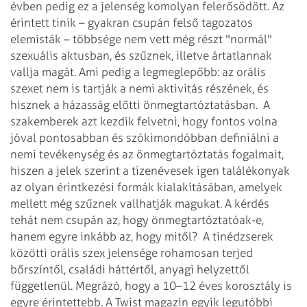
évben pedig ez a jelenség komolyan felerősödött. Az
érintett tinik – gyakran csupán felső tagozatos
elemisták – többsége nem vett még részt "normál"
szexuális aktusban, és szűznek, illetve ártatlannak
vallja magát. Ami pedig a legmeglepőbb: az orális
szexet nem is tartják a nemi aktivitás részének, és
hisznek a házasság előtti önmegtartóztatásban.
A
szakemberek azt kezdik felvetni, hogy fontos volna
jóval pontosabban és szókimondóbban definiálni a
nemi tevékenység és az önmegtartóztatás fogalmait,
hiszen a jelek szerint a tizenévesek igen találékonyak
az olyan érintkezési formák kialakításában, amelyek
mellett még szűznek vallhatják magukat. A kérdés
tehát nem csupán az, hogy önmegtartóztatóak-e,
hanem egyre inkább az, hogy mitől?
A tinédzserek
közötti orális szex jelensége rohamosan terjed
bőrszíntől, családi háttértől, anyagi helyzettől
függetlenül. Megrázó, hogy a 10–12 éves korosztály is
egyre érintettebb. A Twist magazin egyik legutóbbi