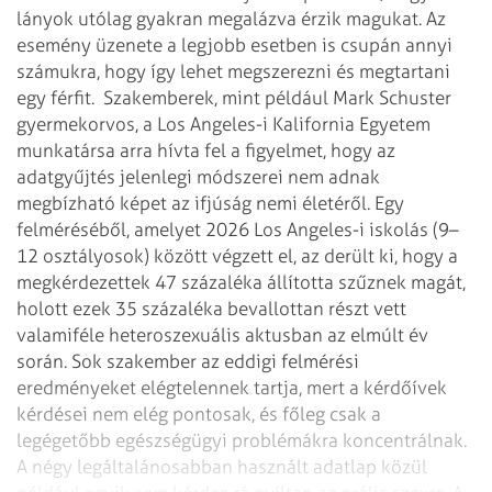
lányok utólag gyakran megalázva érzik magukat. Az
esemény üzenete a legjobb esetben is csupán annyi
számukra, hogy így lehet megszerezni és megtartani
egy férfit.
Szakemberek, mint például Mark Schuster
gyermekorvos, a Los Angeles-i Kalifornia Egyetem
munkatársa arra hívta fel a figyelmet, hogy az
adatgyűjtés jelenlegi módszerei nem adnak
megbízható képet az ifjúság nemi életéről. Egy
felméréséből, amelyet 2026 Los Angeles-i iskolás (9–
12 osztályosok) között végzett el, az derült ki, hogy a
megkérdezettek 47 százaléka állította szűznek magát,
holott ezek 35 százaléka bevallottan részt vett
valamiféle heteroszexuális aktusban az elmúlt év
során. Sok szakember az eddigi felmérési
eredményeket elégtelennek tartja, mert a kérdőívek
kérdései nem elég pontosak, és főleg csak a
legégetőbb egészségügyi problémákra koncentrálnak.
A négy legáltalánosabban használt adatlap közül