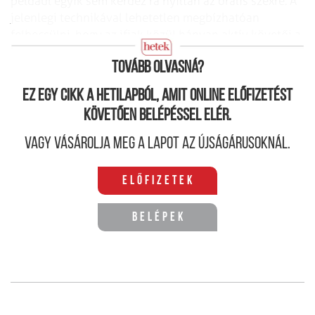
például egyik sem kérdez rá nyíltan az orális szexre. A
jelenlegi technikával lehetetlen megbízhatóan
felbecsülni, hogy az ifjak közül hányan aktív követői a
leköszönő elnök szexuális szokásainak.
Tovább olvasná?
Ez egy cikk a hetilapból, amit online előfizetést
követően belépéssel elér.
Vagy vásárolja meg a lapot az újságárusoknál.
Előfizetek
Belépek