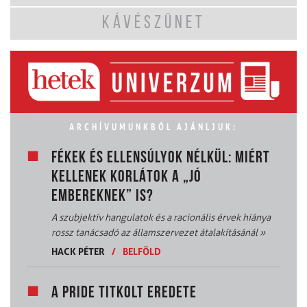
KÁVÉSZÜNET
ARCHÍVUMUNKBÓL AJÁNLJUK:
FÉKEK ÉS ELLENSÚLYOK NÉLKÜL: MIÉRT
KELLENEK KORLÁTOK A „JÓ
EMBEREKNEK” IS?
A szubjektív hangulatok és a racionális érvek hiánya
rossz tanácsadó az államszervezet átalakításánál
»
HACK PÉTER
/
BELFÖLD
A PRIDE TITKOLT EREDETE