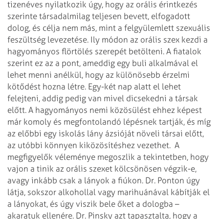
tizenéves nyilatkozik úgy, hogy az orális érintkezés
szerinte társadalmilag teljesen bevett, elfogadott
dolog, és célja nem más, mint a felgyülemlett szexuális
feszültség levezetése.
Ily módon az orális szex kezdi a
hagyományos flörtölés szerepét betölteni. A fiatalok
szerint ez az a pont, ameddig egy buli alkalmával el
lehet menni anélkül, hogy az különösebb érzelmi
kötődést hozna létre. Egy-két nap alatt el lehet
felejteni, addig pedig van mivel dicsekedni a társak
előtt. A hagyományos nemi közösülést ehhez képest
már komoly és megfontolandó lépésnek tartják, és míg
az előbbi egy iskolás lány ázsióját növeli társai előtt,
az utóbbi könnyen kiközösítéshez vezethet.
A
megfigyelők véleménye megoszlik a tekintetben, hogy
vajon a tinik az orális szexet kölcsönösen végzik-e,
avagy inkább csak a lányok a fiúkon. Dr. Ponton úgy
látja, sokszor alkohollal vagy marihuánával kábítják el
a lányokat, és úgy viszik bele őket a dologba –
akaratuk ellenére. Dr. Pinsky azt tapasztalta, hogy a