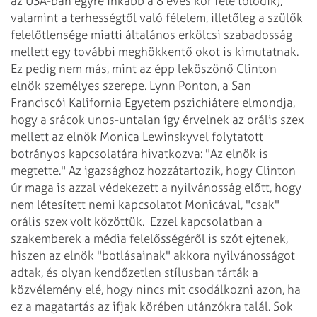
az USA-ban egyre inkább a 8 éves kor felé tolódik),
valamint a terhességtől való félelem, illetőleg a szülők
felelőtlensége miatti általános erkölcsi szabadosság
mellett egy további meghökkentő okot is kimutatnak.
Ez pedig nem más, mint az épp leköszönő Clinton
elnök személyes szerepe. Lynn Ponton, a San
Franciscói Kalifornia Egyetem pszichiátere elmondja,
hogy a srácok unos-untalan így érvelnek az orális szex
mellett az elnök Monica Lewinskyvel folytatott
botrányos kapcsolatára hivatkozva: "Az elnök is
megtette." Az igazsághoz hozzátartozik, hogy Clinton
úr maga is azzal védekezett a nyilvánosság előtt, hogy
nem létesített nemi kapcsolatot Monicával, "csak"
orális szex volt közöttük.
Ezzel kapcsolatban a
szakemberek a média felelősségéről is szót ejtenek,
hiszen az elnök "botlásainak" akkora nyilvánosságot
adtak, és olyan kendőzetlen stílusban tárták a
közvélemény elé, hogy nincs mit csodálkozni azon, ha
ez a magatartás az ifjak körében utánzókra talál. Sok