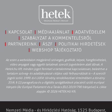
KAPCSOLAT
MÉDIAAJÁNLAT
ADATVÉDELEM
SZABÁLYZAT A KOMMENTELÉSRŐL
PARTNEREINK
ÁSZF
POLITIKAI HIRDETÉSEK
WEBSHOP TÁJÉKOZTATÓ
Az ezen a weboldalon megjelenő szövegek, grafikák, képek, hangfelvételek,
video anyagok vagy egyéb tartalmak szerzői jogvédelem alatt állnak. A
Hetek.hu Kft. minden jogot fenntart a tartalommal kapcsolatosan, beleértve a
tartalom szöveg- és adatbányászat céljára való felhasználását is – A szerzői
jogról szóló 1999. évi LXXVI. törvény rendelkezései értelmében a törvény
35/A. § (1) paragrafusa és a digitális szolgáltatások piacairól szóló európai
irányelv (Az Európai Parlament és a Tanács (EU) 2019/790 Irányelve) 4. cikke
alapján. © 2026 HETEK.HU Kft.
Nemzeti Média - és Hírközlési Hatóság, 1525 Budapest,