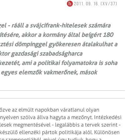
2011. 09. 16. (XV/37)
l - rááll a svájcifrank-hitelesek számára
tésére, akkor a kormány által beígért 180
sztési dömpinggel gyökeresen átalakulhat a
ktor gazdasági szabadságharca
zetét, ami a politikai folyamatokra is soha
 egyes elemzők vak­me­rő­nek, mások
lőzve az elmúlt napokban váratlanul olyan
nyelven szólva állva hagyta a mezőnyt. Intézkedési
esek meg­mentésével - legalábbis a tervek szerint -
készülő ellenzéki pártok politikája alól. Különösen
ése szempontjából, mivel úgy tudjuk, hogy a