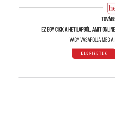
támogatását. Hétfőn pedig már be is jelentette a
közgazdászokkal és szakértőkkel vesszük górcső a
Tovább
Ez egy cikk a hetilapból, amit onli
Vagy vásárolja meg a 
Előfizetek