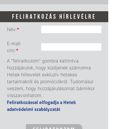
FELIRATKOZÁS HÍRLEVÉLRE
Név:
*
E-mail
cím:
*
A "feliratkozom" gombra kattintva
hozzájárulok, hogy küldjenek számomra
Hetek hírlevelet exkluzív hetekes
tartalmakról és promóciókról. Tudomásul
veszem, hogy hozzájárulásomat bármikor
visszavonhatom.
Feliratkozással elfogadja a Hetek
adatvédelmi szabályzatát
.