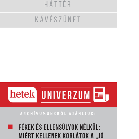
HÁTTÉR
KÁVÉSZÜNET
ARCHÍVUMUNKBÓL AJÁNLJUK:
FÉKEK ÉS ELLENSÚLYOK NÉLKÜL:
MIÉRT KELLENEK KORLÁTOK A „JÓ