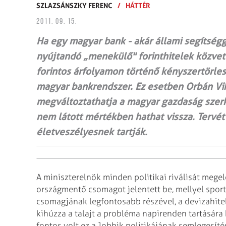
SZLAZSÁNSZKY FERENC
/
HÁTTÉR
2011. 09. 15.
Ha egy magyar bank - akár állami segítségge
nyújtandó „menekülő" forinthitelek közvetí
forintos árfolyamon történő kényszertörle
magyar bankrendszer. Ez esetben Orbán Vi
megváltoztathatja a magyar gazdaság szerke
nem látott mértékben hathat vissza. Tervét
életveszélyesnek tartják.
A miniszterelnök minden politikai riválisát mege
országmentő csomagot jelentett be, mellyel sport
csomagjának legfontosabb részével, a devizahitel
kihúzza a talajt a probléma napirenden tartására 
fontos volt ez a Jobbik politikájának semlegesít