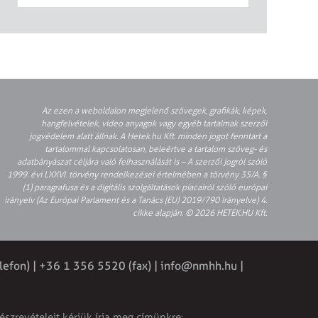
Az ezen a weboldalon megjelenő szövegek, grafikák, képek,
hangfelvételek, video anyagok vagy egyéb tartalmak szerzői
jogvédelem alatt állnak. A Hetek.hu Kft. minden jogot fenntart a
tartalommal kapcsolatosan, beleértve a tartalom szöveg- és
adatbányászat céljára való felhasználását is – A szerzői jogról szóló
1999. évi LXXVI. törvény rendelkezései értelmében a törvény 35/A. §
(1) paragrafusa és a digitális szolgáltatások piacairól szóló európai
irányelv (Az Európai Parlament és a Tanács (EU) 2019/790 Irányelve) 4.
cikke alapján. © 2026 HETEK.HU Kft.
lefon) | +36 1 356 5520 (fax) |
info@nmhh.hu
|
észrevételeit kérjük írja meg címünkre: