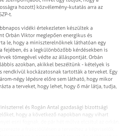
sságra hozott) közvélemény-kutatás arra az
ZP-t.
öbbnapos vidéki értekezleten készültek a
rint Orbán Viktor meglepően energikus és
rta le, hogy a miniszterelnöknek láthatóan egy
e a fejében, és a legkülönbözőbb kérdésekben is
rvek tömegével védte az álláspontját. Orbán
ábbis azokban, akikkel beszéltünk - kételyek is
s rendkívül kockázatosnak tartották a terveket. Egy
három-négy lépésre előre sem látható, hogy mikor
ázta a terveket, hogy lehet, hogy ő már látja, tudja,
niszterrel és Rogán Antal gazdasági bizottsági
selőket, hogy a következő napokban nagy vihart
yei esni fognak, de pár hét múlva elcsitul az orkán.
erezte a frakcióülésen a terveihez a képviselők