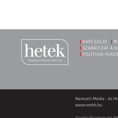
KAPCSOLAT
M
SZABÁLYZAT A 
POLITIKAI HIRD
Nemzeti Média - és Hí
www.nmhh.hu
Alapító-főszerkesztő: N