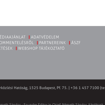
ÉDIAAJÁNLAT
ADATVÉDELEM
KOMMENTELÉSRŐL
PARTNEREINK
ÁSZF
ETÉSEK
WEBSHOP TÁJÉKOZTATÓ
rközlési Hatóság, 1525 Budapest, Pf. 75. | +36 1 457 7100 (te
émeth Sándor - Founder Editor in Chief: Németh Sándor. Kérdéseit, 