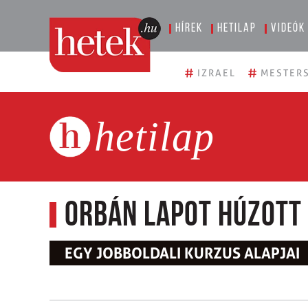
Hírek
Hetilap
Videók
#
#
IZRAEL
MESTERS
hetilap
Orbán lapot húzott
EGY JOBBOLDALI KURZUS ALAPJAI