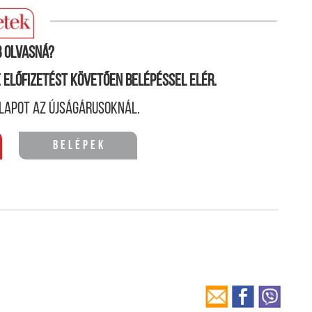
 Parlamentben a országmentő tervet. Az alábbiakban
lá javaslatait.
 olvasná?
ne előfizetést követően belépéssel elér.
lapot az újságárusoknál.
Belépek