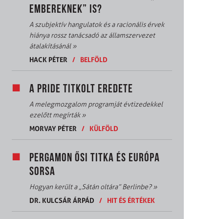
EMBEREKNEK” IS?
A szubjektív hangulatok és a racionális érvek
hiánya rossz tanácsadó az államszervezet
átalakításánál
»
HACK PÉTER
/
BELFÖLD
A PRIDE TITKOLT EREDETE
A melegmozgalom programját évtizedekkel
ezelőtt megírták
»
MORVAY PÉTER
/
KÜLFÖLD
PERGAMON ŐSI TITKA ÉS EURÓPA
SORSA
Hogyan került a „Sátán oltára” Berlinbe?
»
DR. KULCSÁR ÁRPÁD
/
HIT ÉS ÉRTÉKEK