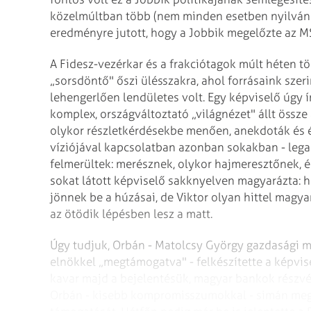
közelmúltban több (nem minden esetben nyilváno
eredményre jutott, hogy a Jobbik megelőzte az MS
A Fidesz-vezérkar és a frakciótagok múlt héten t
„sorsdöntő" őszi ülésszakra, ahol forrásaink sze
lehengerlően lendületes volt. Egy képviselő úgy í
komplex, országváltoztató „világnézet" állt össz
olykor részletkérdésekbe menően, anekdoták és é
víziójával kapcsolatban azonban sokakban - legal
felmerültek: merésznek, olykor hajmeresztőnek, é
sokat látott képviselő sakknyelven magyarázta: 
jönnek be a húzásai, de Viktor olyan hittel magyar
az ötödik lépésben lesz a matt.
Úgy tudjuk, Orbán - Matolcsy György gazdasági mi
elnökkel „megtámogatva" - felkészítette a képvi
kavar majd a bejelentésük, magyar bankok részvén
Orbán - kisebb kompromisszumokkal - simán megsz