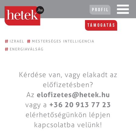
Profil
Támogatás
#
#
IZRAEL
MESTERSÉGES INTELLIGENCIA
#
ENERGIAVÁLSÁG
Kérdése van, vagy elakadt az
előfizetésben?
Az
elofizetes@hetek.hu
vagy a
+36 20 913 77 23
elérhetőségünkön lépjen
kapcsolatba velünk!