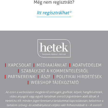
Még nem regisztrált?
Itt regisztrálhat
*
KAPCSOLAT
MÉDIAAJÁNLAT
ADATVÉDELEM
SZABÁLYZAT A KOMMENTELÉSRŐL
PARTNEREINK
ÁSZF
POLITIKAI HIRDETÉSEK
WEBSHOP TÁJÉKOZTATÓ
Az ezen a weboldalon megjelenő szövegek, grafikák, képek, hangfelvételek,
video anyagok vagy egyéb tartalmak szerzői jogvédelem alatt állnak. A
Hetek.hu Kft. minden jogot fenntart a tartalommal kapcsolatosan, beleértve a
tartalom szöveg- és adatbányászat céljára való felhasználását is – A szerzői