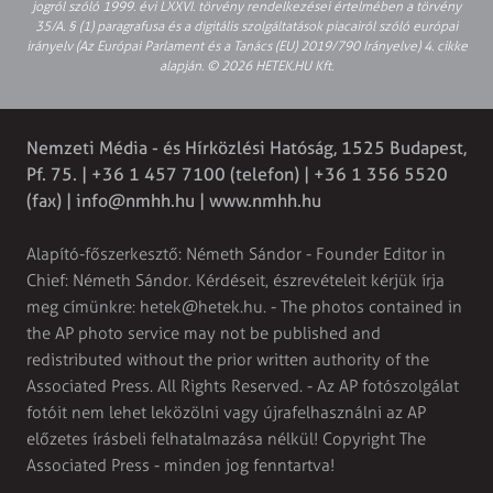
jogról szóló 1999. évi LXXVI. törvény rendelkezései értelmében a törvény
35/A. § (1) paragrafusa és a digitális szolgáltatások piacairól szóló európai
irányelv (Az Európai Parlament és a Tanács (EU) 2019/790 Irányelve) 4. cikke
alapján. © 2026 HETEK.HU Kft.
Nemzeti Média - és Hírközlési Hatóság, 1525 Budapest,
Pf. 75. | +36 1 457 7100 (telefon) | +36 1 356 5520
(fax) |
info@nmhh.hu
| www.nmhh.hu
Alapító-főszerkesztő: Németh Sándor - Founder Editor in
Chief: Németh Sándor. Kérdéseit, észrevételeit kérjük írja
meg címünkre:
hetek@hetek.hu
. - The photos contained in
the AP photo service may not be published and
redistributed without the prior written authority of the
Associated Press. All Rights Reserved. - Az AP fotószolgálat
fotóit nem lehet leközölni vagy újrafelhasználni az AP
előzetes írásbeli felhatalmazása nélkül! Copyright The
Associated Press - minden jog fenntartva!