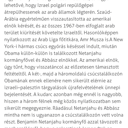
lehetővé, hogy Izrael polgári repü­lő­gépei
átrepülhessenek az arab államok légterén. Szaúd-
Arábia egyér­telműen visszautasította az amerikai
elnök kérését, és az összes 1967-ben elfoglalt arab
terület kiürítését követelte Izraeltől. Hasonlóképpen
nyilatkozott az Arab Liga főtitkára, Amr Musza is.
A New
York-i hármas csúcs egyórás késéssel indult, miután
Obama külön-külön is találkozott Netanjahu
kormányfővel és Abbász elnökkel. Az amerikai elnök,
úgy tűnt, hogy visszatáncol az előzetesen támasztott
feltételtől. A két-, majd a háromoldalú csúcstalálkozón
Obamának ennek ellenére nem sikerült elérnie az
izraeli–palesztin tárgyalások újrafelvételének ünnepi
bejelentését. A kudarc azonban még ennél is nagyobb,
hiszen a három félnek még közös nyilatkozatban sem
sikerült megegyeznie. Ráadásul Netanjahu és Abbász
mintha nem is ugyanazon a csúcstalálkozón vett volna
részt.
Benjamin Netanjahu kormányfő azzal távozott a