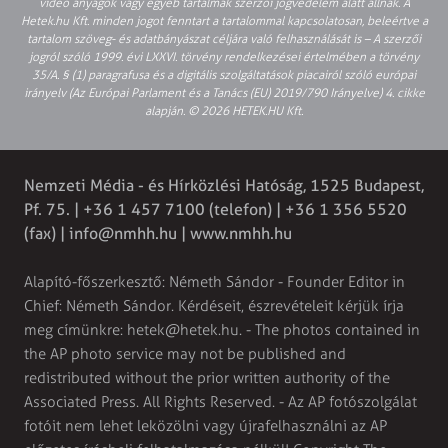
video anyagok vagy egyéb tartalmak szerzői jogvédelem alatt állnak. A
Hetek.hu Kft. minden jogot fenntart a tartalommal kapcsolatosan, beleértve a
tartalom szöveg- és adatbányászat céljára való felhasználását is – A szerzői
jogról szóló 1999. évi LXXVI. törvény rendelkezései értelmében a törvény
35/A. § (1) paragrafusa és a digitális szolgáltatások piacairól szóló európai
irányelv (Az Európai Parlament és a Tanács (EU) 2019/790 Irányelve) 4. cikke
alapján. © 2026 HETEK.HU Kft.
Nemzeti Média - és Hírközlési Hatóság, 1525 Budapest,
Pf. 75. | +36 1 457 7100 (telefon) | +36 1 356 5520
(fax) |
info@nmhh.hu
| www.nmhh.hu
Alapító-főszerkesztő: Németh Sándor - Founder Editor in
Chief: Németh Sándor. Kérdéseit, észrevételeit kérjük írja
meg címünkre:
hetek@hetek.hu
. - The photos contained in
the AP photo service may not be published and
redistributed without the prior written authority of the
Associated Press. All Rights Reserved. - Az AP fotószolgálat
fotóit nem lehet leközölni vagy újrafelhasználni az AP