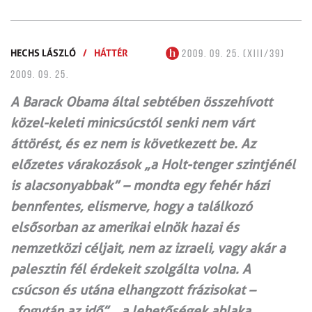
HECHS LÁSZLÓ
/
HÁTTÉR
2009. 09. 25. (XIII/39)
2009. 09. 25.
A Barack Obama által sebtében összehívott
közel-keleti minicsúcstól senki nem várt
áttörést, és ez nem is következett be. Az
előzetes várakozások „a Holt-tenger szintjénél
is alacsonyabbak” – mondta egy fehér házi
bennfentes, elismerve, hogy a találkozó
elsősorban az amerikai elnök hazai és
nemzetközi céljait, nem az izraeli, vagy akár a
palesztin fél érdekeit szolgálta volna. A
csúcson és utána elhangzott frázisokat –
„fogytán az idő”, „a lehetőségek ablaka