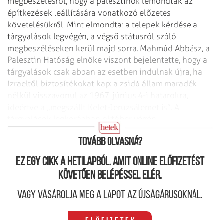
megbeszélésről, hogy a palesztinok lemondtak az
építkezések leállítására vonatkozó előzetes
követelésükről. Mint elmondta: a telepek kérdése a
tárgyalások legvégén, a végső státusról szóló
megbeszéléseken kerül majd sorra.
Mahmúd Abbász, a
Palesztin Hatóság elnöke viszont bejelentette, hogy a
tárgyalások csak abban az esetben indulnak újra, ha
Izraeltől biztosítékokat kap: a zsidó állam maradék
nélkül visszavonul az 1967. június 4-i határokra,
ideértve a „megszállt Kelet-Jeruzsálemet is”. A
tárgyalások legkorábban október végén
folytatódhatnak.
Tovább olvasná?
Ez egy cikk a hetilapból, amit online előfizetést
követően belépéssel elér.
Vagy vásárolja meg a lapot az újságárusoknál.