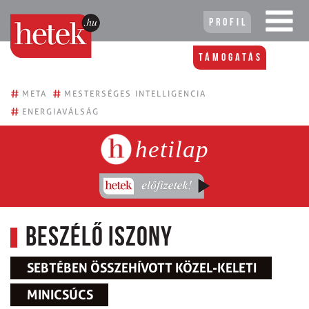
Profil
Támogatás
#
#
META
MESTERSÉGES INTELLIGENCIA
#
ENERGIAVÁLSÁG
hetilap
Beszélő iszony
SEBTÉBEN ÖSSZEHÍVOTT KÖZEL-KELETI
MINICSÚCS