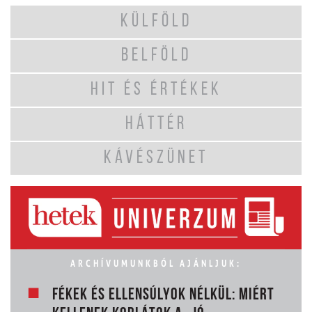
KÜLFÖLD
BELFÖLD
HIT ÉS ÉRTÉKEK
HÁTTÉR
KÁVÉSZÜNET
ARCHÍVUMUNKBÓL AJÁNLJUK:
FÉKEK ÉS ELLENSÚLYOK NÉLKÜL: MIÉRT