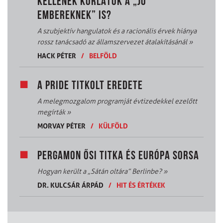
KELLENEK KORLÁTOK A „JÓ
EMBEREKNEK” IS?
A szubjektív hangulatok és a racionális érvek hiánya
rossz tanácsadó az államszervezet átalakításánál
»
HACK PÉTER
/
BELFÖLD
A PRIDE TITKOLT EREDETE
A melegmozgalom programját évtizedekkel ezelőtt
megírták
»
MORVAY PÉTER
/
KÜLFÖLD
PERGAMON ŐSI TITKA ÉS EURÓPA SORSA
Hogyan került a „Sátán oltára” Berlinbe?
»
DR. KULCSÁR ÁRPÁD
/
HIT ÉS ÉRTÉKEK