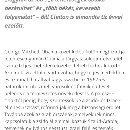
bezárulhat” és „több békét, kevesebb
folyamatot” – Bill Clinton is elmondta tíz évvel
ezelőtt.
George Mitchell, Obama közel-keleti különmegbízottja
jelentése nyomán Obama a tárgyalások újrafelvételét
szinte teljesíthetetlen előzetes feltételekhez kötötte.
Az elnök Izraeltől elvárta volna, hogy teljes mértékben
és azonnali hatállyal fagyassza be az 1967-es
határokon túli izraeli városok és falvak építését,
beleértve a természetes növekedést is. A palesz- ­­
tinoktól pedig, hogy szüntessék be a zsidó- és Izrael-
ellenes uszítást, reformálják meg a biztonsági erőket.
Továbbá azok az arab országok, amelyeknek nincs
kapcsolatuk a zsidó állammal, köztük Szaúd-Arábia,
tegyenek nyilvános gesztust Izrael felé, és tegyék