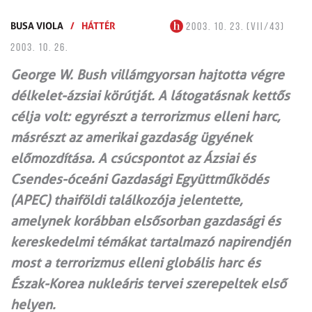
BUSA VIOLA
/
HÁTTÉR
2003. 10. 23. (VII/43)
2003. 10. 26.
George W. Bush villámgyorsan hajtotta végre
délkelet-ázsiai körútját. A látogatásnak kettős
célja volt: egyrészt a terrorizmus elleni harc,
másrészt az amerikai gazdaság ügyének
előmozdítása. A csúcspontot az Ázsiai és
Csendes-óceáni Gazdasági Együttműködés
(APEC) thaiföldi találkozója jelentette,
amelynek korábban elsősorban gazdasági és
kereskedelmi témákat tartalmazó napirendjén
most a terrorizmus elleni globális harc és
Észak-Korea nukleáris tervei szerepeltek első
helyen.