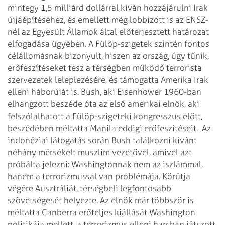
mintegy 1,5 milliárd dollárral kíván hozzájárulni Irak
újjáépítéséhez, és emellett még lobbizott is az ENSZ-
nél az Egyesült Államok által előterjesztett határozat
elfogadása ügyében. A Fülöp-szigetek szintén fontos
célállomásnak bizonyult, hiszen az ország, úgy tűnik,
erőfeszítéseket tesz a térségben működő terrorista
szervezetek leleplezésére, és támogatta Amerika Irak
elleni háborúját is. Bush, aki Eisenhower 1960-ban
elhangzott beszéde óta az első amerikai elnök, aki
felszólalhatott a Fülöp-szigeteki kongresszus előtt,
beszédében méltatta Manila eddigi erőfeszítéseit.
Az
indonéziai látogatás során Bush találkozni kívánt
néhány mérsékelt muszlim vezetővel, amivel azt
próbálta jelezni: Washingtonnak nem az iszlámmal,
hanem a terrorizmussal van problémája. Körútja
végére Ausztráliát, térségbeli legfontosabb
szövetségesét helyezte. Az elnök már többször is
méltatta Canberra erőteljes kiállását Washington
politikája mellett, a terrorizmus elleni harcban játszott