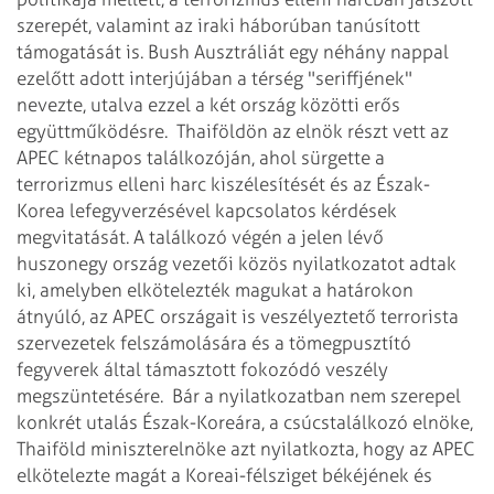
szerepét, valamint az iraki háborúban tanúsított
támogatását is. Bush Ausztráliát egy néhány nappal
ezelőtt adott interjújában a térség "seriffjének"
nevezte, utalva ezzel a két ország közötti erős
együttműködésre.
Thaiföldön az elnök részt vett az
APEC kétnapos találkozóján, ahol sürgette a
terrorizmus elleni harc kiszélesítését és az Észak-
Korea lefegyverzésével kapcsolatos kérdések
megvitatását. A találkozó végén a jelen lévő
huszonegy ország vezetői közös nyilatkozatot adtak
ki, amelyben elkötelezték magukat a határokon
átnyúló, az APEC országait is veszélyeztető terrorista
szervezetek felszámolására és a tömegpusztító
fegyverek által támasztott fokozódó veszély
megszüntetésére.
Bár a nyilatkozatban nem szerepel
konkrét utalás Észak-Koreára, a csúcstalálkozó elnöke,
Thaiföld miniszterelnöke azt nyilatkozta, hogy az APEC
elkötelezte magát a Koreai-félsziget békéjének és