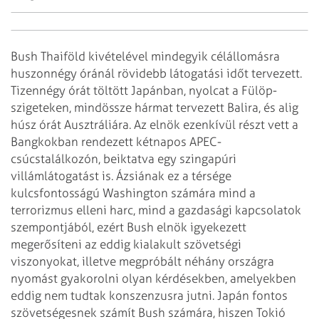
Bush Thaiföld kivételével mindegyik célállomásra
huszonnégy óránál rövidebb látogatási időt tervezett.
Tizennégy órát töltött Japánban, nyolcat a Fülöp-
szigeteken, mindössze hármat tervezett Balira, és alig
húsz órát Ausztráliára. Az elnök ezenkívül részt vett a
Bangkokban rendezett kétnapos APEC-
csúcstalálkozón, beiktatva egy szingapúri
villámlátogatást is. Ázsiának ez a térsége
kulcsfontosságú Washington számára mind a
terrorizmus elleni harc, mind a gazdasági kapcsolatok
szempontjából, ezért Bush elnök igyekezett
megerősíteni az eddig kialakult szövetségi
viszonyokat, illetve megpróbált néhány országra
nyomást gyakorolni olyan kérdésekben, amelyekben
eddig nem tudtak konszenzusra jutni.
Japán fontos
szövetségesnek számít Bush számára, hiszen Tokió