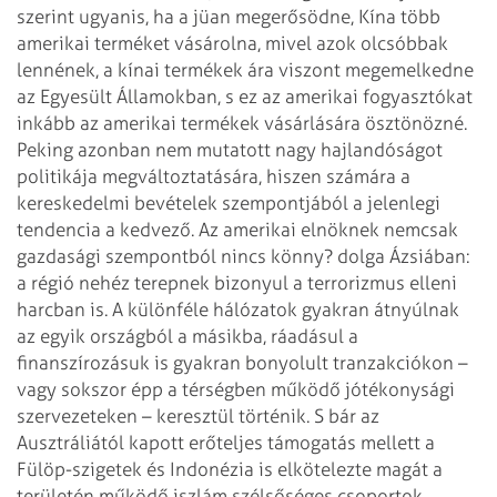
szerint ugyanis, ha a jüan megerősödne, Kína több
amerikai terméket vásárolna, mivel azok olcsóbbak
lennének, a kínai termékek ára viszont megemelkedne
az Egyesült Államokban, s ez az amerikai fogyasztókat
inkább az amerikai termékek vásárlására ösztönözné.
Peking azonban nem mutatott nagy hajlandóságot
politikája megváltoztatására, hiszen számára a
kereskedelmi bevételek szempontjából a jelenlegi
tendencia a kedvező.
Az amerikai elnöknek nemcsak
gazdasági szempontból nincs könny? dolga Ázsiában:
a régió nehéz terepnek bizonyul a terrorizmus elleni
harcban is. A különféle hálózatok gyakran átnyúlnak
az egyik országból a másikba, ráadásul a
finanszírozásuk is gyakran bonyolult tranzakciókon –
vagy sokszor épp a térségben működő jótékonysági
szervezeteken – keresztül történik. S bár az
Ausztráliától kapott erőteljes támogatás mellett a
Fülöp-szigetek és Indonézia is elkötelezte magát a
területén működő iszlám szélsőséges csoportok