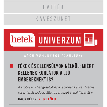
HÁTTÉR
KÁVÉSZÜNET
ARCHÍVUMUNKBÓL AJÁNLJUK:
FÉKEK ÉS ELLENSÚLYOK NÉLKÜL: MIÉRT
KELLENEK KORLÁTOK A „JÓ
EMBEREKNEK” IS?
A szubjektív hangulatok és a racionális érvek hiánya
rossz tanácsadó az államszervezet átalakításánál
»
HACK PÉTER
/
BELFÖLD