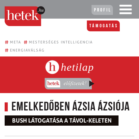
Profil
Támogatás
#
#
META
MESTERSÉGES INTELLIGENCIA
#
ENERGIAVÁLSÁG
hetilap
Emelkedőben Ázsia ázsiója
BUSH LÁTOGATÁSA A TÁVOL-KELETEN