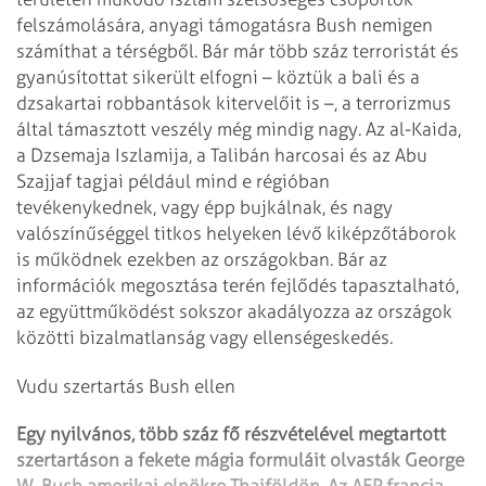
felszámolására, anyagi támogatásra Bush nemigen
számíthat a térségből. Bár már több száz terroristát és
gyanúsítottat sikerült elfogni – köztük a bali és a
dzsakartai robbantások kitervelőit is –, a terrorizmus
által támasztott veszély még mindig nagy. Az al-Kaida,
a Dzsemaja Iszlamija, a Talibán harcosai és az Abu
Szajjaf tagjai például mind e régióban
tevékenykednek, vagy épp bujkálnak, és nagy
valószínűséggel titkos helyeken lévő kiképzőtáborok
is működnek ezekben az országokban. Bár az
információk megosztása terén fejlődés tapasztalható,
az együttműködést sokszor akadályozza az országok
közötti bizalmatlanság vagy ellenségeskedés.
Vudu szertartás Bush ellen
Egy nyilvános, több száz fő részvételével megtartott
szertartáson a fekete mágia formuláit olvasták
George