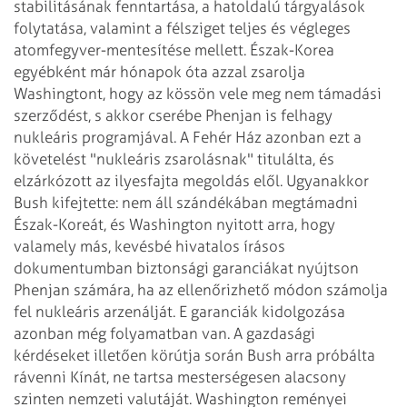
stabilitásának fenntartása, a hatoldalú tárgyalások
folytatása, valamint a félsziget teljes és végleges
atomfegyver-mentesítése mellett. Észak-Korea
egyébként már hónapok óta azzal zsarolja
Washingtont, hogy az kössön vele meg nem támadási
szerződést, s akkor cserébe Phenjan is felhagy
nukleáris programjával. A Fehér Ház azonban ezt a
követelést "nukleáris zsarolásnak" titulálta, és
elzárkózott az ilyesfajta megoldás elől. Ugyanakkor
Bush kifejtette: nem áll szándékában megtámadni
Észak-Koreát, és Washington nyitott arra, hogy
valamely más, kevésbé hivatalos írásos
dokumentumban biztonsági garanciákat nyújtson
Phenjan számára, ha az ellenőrizhető módon számolja
fel nukleáris arzenálját. E garanciák kidolgozása
azonban még folyamatban van.
A gazdasági
kérdéseket illetően körútja során Bush arra próbálta
rávenni Kínát, ne tartsa mesterségesen alacsony
szinten nemzeti valutáját. Washington reményei