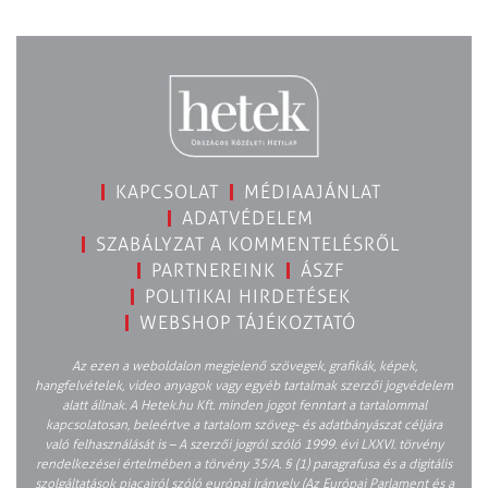
KAPCSOLAT
MÉDIAAJÁNLAT
ADATVÉDELEM
SZABÁLYZAT A KOMMENTELÉSRŐL
PARTNEREINK
ÁSZF
POLITIKAI HIRDETÉSEK
WEBSHOP TÁJÉKOZTATÓ
Az ezen a weboldalon megjelenő szövegek, grafikák, képek,
hangfelvételek, video anyagok vagy egyéb tartalmak szerzői jogvédelem
alatt állnak. A Hetek.hu Kft. minden jogot fenntart a tartalommal
kapcsolatosan, beleértve a tartalom szöveg- és adatbányászat céljára
való felhasználását is – A szerzői jogról szóló 1999. évi LXXVI. törvény
rendelkezései értelmében a törvény 35/A. § (1) paragrafusa és a digitális
szolgáltatások piacairól szóló európai irányelv (Az Európai Parlament és a