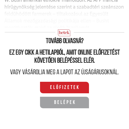
W. Bush amerikai elnökre Thaiföldön. Az AFP francia
hírügynökség jelentése szerint a szabadtéri szeánszon
feldühödött farmerek – tiltakozásul az Egyesült
Államok mezőgazdasági politikája ellen – Busht
megátkozták, majd az elnök "szellemét
elsüllyesztették".
Tovább olvasná?
Ez egy cikk a hetilapból, amit online előfizetést
követően belépéssel elér.
Vagy vásárolja meg a lapot az újságárusoknál.
Előfizetek
Belépek