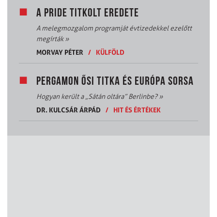
A PRIDE TITKOLT EREDETE
A melegmozgalom programját évtizedekkel ezelőtt
megírták
»
MORVAY PÉTER
/
KÜLFÖLD
PERGAMON ŐSI TITKA ÉS EURÓPA SORSA
Hogyan került a „Sátán oltára” Berlinbe?
»
DR. KULCSÁR ÁRPÁD
/
HIT ÉS ÉRTÉKEK