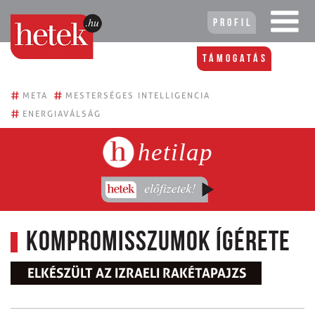
Profil
Támogatás
#
#
META
MESTERSÉGES INTELLIGENCIA
#
ENERGIAVÁLSÁG
hetilap
Kompromisszumok ígérete
ELKÉSZÜLT AZ IZRAELI RAKÉTAPAJZS