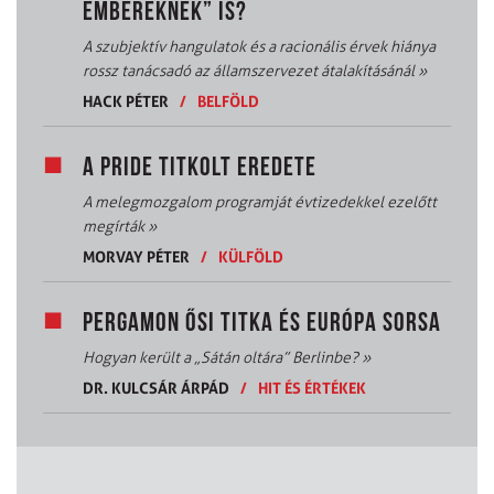
EMBEREKNEK” IS?
A szubjektív hangulatok és a racionális érvek hiánya
rossz tanácsadó az államszervezet átalakításánál
»
HACK PÉTER
/
BELFÖLD
A PRIDE TITKOLT EREDETE
A melegmozgalom programját évtizedekkel ezelőtt
megírták
»
MORVAY PÉTER
/
KÜLFÖLD
PERGAMON ŐSI TITKA ÉS EURÓPA SORSA
Hogyan került a „Sátán oltára” Berlinbe?
»
DR. KULCSÁR ÁRPÁD
/
HIT ÉS ÉRTÉKEK