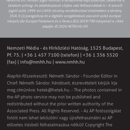
Hetek.hu Kft. minden jogot fenntart a tartalommal kapcsolatosan, beleértve a
tartalom szöveg- és adatbányászat céljára való felhasználását is – A szerzői
jogról szóló 1999. évi LXXVI. törvény rendelkezései értelmében a törvény
35/A. § (1) paragrafusa és a digitális szolgáltatások piacairól szóló európai
irányelv (Az Európai Parlament és a Tanács (EU) 2019/790 Irányelve) 4. cikke
alapján. © 2026 HETEK.HU Kft.
Nemzeti Média - és Hírközlési Hatóság, 1525 Budapest,
Pf. 75. | +36 1 457 7100 (telefon) | +36 1 356 5520
(fax) |
info@nmhh.hu
| www.nmhh.hu
Alapító-főszerkesztő: Németh Sándor - Founder Editor in
Chief: Németh Sándor. Kérdéseit, észrevételeit kérjük írja
meg címünkre:
hetek@hetek.hu
. - The photos contained in
the AP photo service may not be published and
redistributed without the prior written authority of the
Associated Press. All Rights Reserved. - Az AP fotószolgálat
fotóit nem lehet leközölni vagy újrafelhasználni az AP
előzetes írásbeli felhatalmazása nélkül! Copyright The