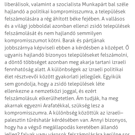
liberálisok, valamint a szocialista Munkapárt bal
széle
hajlandó a politikai kompromisszumra, a települések
felszámolására a rég
áhított béke fejében. A vallásos
és a világi jobboldal azonban ellenzi zsidó
települések
felszámolását és nem hajlandó semmilyen
kompromisszumot kötni. Barak
és pártjának
jobbszárnya képviseli ebben a kérdésben a középet. Ő
ugyanis
hajlandó bizonyos településeket felszámolni,
a döntő többséget azonban meg akarja
tartani izraeli
fennhatóság alatt. A különbségek az izraeli politikai
élet
résztvevői között gyakorlati jellegűek. Egyikük
sem gondolja, hogy a zsidó
települések léte
ellenkezne a nemzetközi joggal, és ezért
felszámolásuk
elkerülhetetlen. Ám tudják, ha meg
akarnak egyezni Arafatékkal, szükség lesz a
kompromisszumra. A különbség közöttük az izraeli–
palesztin tűréshatár
kérdésében van. Annyi bizonyos,
hogy ha a végső megállapodás keretében állandó
jelleg? falvak vagy városok felszámolására kerülne sor,