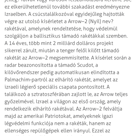
ez elkerülhetetlenül
további szakadást eredményezne
Izraelben.
A csúcstalálkozóval egyidejűleg hajtották
végre az utolsó kísérletet a Arrow–2
(Nyíl) nev?
rakétával, amelynek rendeltetése, hogy védelmül
szolgáljon a
ballisztikus támadó rakétákkal szemben.
A 14 éves, több mint 2 milliárd dolláros
projekt
sikerrel zárult, miután a tenger felől kilőtt támadó
rakétát az Arrow–2
megsemmisítette. A kísérlet során a
radar beazonosította a támadó Scudot, a
kilövőrendszer pedig automatikusan elindította a
Palmachim-partról az elhárító
rakétát, amelyet az
izraeli légierő speciális csapata pontosított. A
találkozó a
sztratoszférában zajlott le, az Arrow teljes
győzelmével. Izrael a világon az első
ország, amely
rendelkezik elhárító rakétával. Az Arrow–2 felváltja
majd az
amerikai Patriotokat, amelyeknek igazi
légvédelmi funkciója nem a rakéták, hanem az
ellenséges repülőgépek ellen irányul. Ezzel az