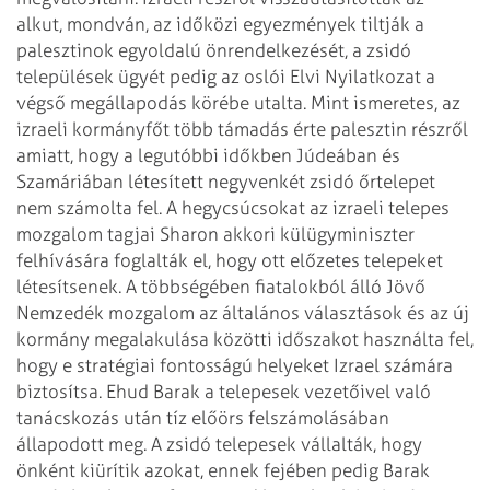
alkut,
mondván, az időközi egyezmények tiltják a
palesztinok egyoldalú önrendelkezését,
a zsidó
települések ügyét pedig az oslói Elvi Nyilatkozat a
végső megállapodás
körébe utalta.
Mint ismeretes, az
izraeli kormányfőt több támadás érte palesztin részről
amiatt,
hogy a legutóbbi időkben Júdeában és
Szamáriában létesített negyvenkét zsidó
őrtelepet
nem számolta fel. A hegycsúcsokat az izraeli telepes
mozgalom tagjai Sharon
akkori külügyminiszter
felhívására foglalták el, hogy ott előzetes telepeket
létesítsenek. A többségében fiatalokból álló Jövő
Nemzedék mozgalom az
általános választások és az új
kormány megalakulása közötti időszakot
használta fel,
hogy e stratégiai fontosságú helyeket Izrael számára
biztosítsa.
Ehud Barak a telepesek vezetőivel való
tanácskozás után tíz előörs
felszámolásában
állapodott meg. A zsidó telepesek vállalták, hogy
önként
kiürítik azokat, ennek fejében pedig Barak