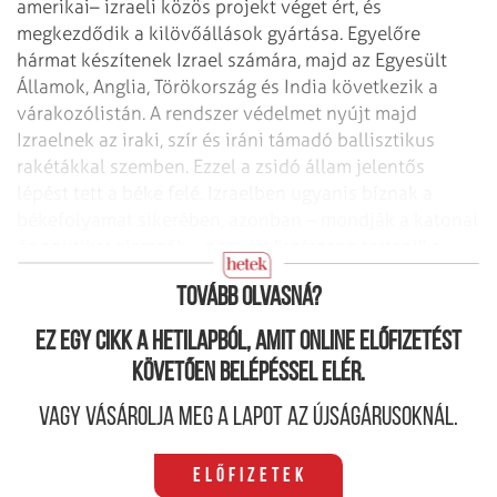
amerikai– izraeli közös projekt
véget ért, és
megkezdődik a kilövőállások gyártása. Egyelőre
hármat
készítenek Izrael számára, majd az Egyesült
Államok, Anglia, Törökország és
India következik a
várakozólistán. A rendszer védelmet nyújt majd
Izraelnek az
iraki, szír és iráni támadó ballisztikus
rakétákkal szemben. Ezzel a zsidó állam
jelentős
lépést tett a béke felé. Izraelben ugyanis bíznak a
békefolyamat
sikerében, azonban – mondják a katonai
és politikai elemzők – nem árt
"szárazon tartani" a
puskaport sem.
Tovább olvasná?
Ez egy cikk a hetilapból, amit online előfizetést
követően belépéssel elér.
Vagy vásárolja meg a lapot az újságárusoknál.
Előfizetek