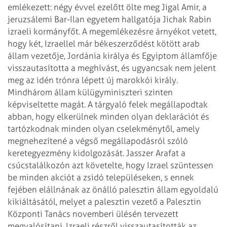
emlékezett: négy évvel
ezelőtt ölte meg Jigal Amir, a
jeruzsálemi Bar-Ilan egyetem hallgatója Jichak Rabin
izraeli kormányfőt. A megemlékezésre árnyékot vetett,
hogy két, Izraellel már
békeszerződést kötött arab
állam vezetője, Jordánia királya és Egyiptom
államfője
visszautasította a meghívást, és ugyancsak nem jelent
meg az idén trónra
lépett új marokkói király.
Mindhárom állam külügyminiszteri szinten
képviseltette
magát.
A tárgyaló felek megállapodtak
abban, hogy elkerülnek minden olyan deklarációt és
tartózkodnak minden olyan cselekménytől, amely
megnehezítené a végső
megállapodásról szóló
keretegyezmény kidolgozását. Jasszer Arafat a
csúcstalálkozón azt követelte, hogy Izrael szüntessen
be minden akciót a zsidó
településeken, s ennek
fejében elállnának az önálló palesztin állam egyoldalú
kikiáltásától, melyet a palesztin vezető a Palesztin
Központi Tanács novemberi
ülésén tervezett
megvalósítani. Izraeli részről visszautasították az