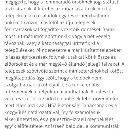
megígérte, hogy a fennmaradó örsöknek
jogi státust
biztosítanak. A kiürítés azonban akadozik, mert a
telepeken lakó
családok egy része nem hajlandó
önként távozni, másfelől az ifjú telepesek
fenntartásokkal fogadták vezetőik döntését. Barak
most ultimátumot adott nekik:
vagy a hét végéig
távoznak, vagy a katonasággal üríttetik ki a
településeket.
Mindenesetre a már kiürített telepeken
is lázas építkezések folynak: utakkal kötik
össze az
előörsöket és a már meglévő állandó jelleg? falvakat. A
telepesek
szóvivője szerint a miniszterelnökkel kötött
megállapodás úgy szólt, hogy a
telepek nem
szolgálhatnak lakóhelyül, de a funkcionális
intézmények a helyükön
maradhatnak.
A palesztin
vezetés szerint a zsidó települések léte törvénytelen,
mert ellenkezik
az ENSZ Biztonsági Tanácsának és a
közgyűlés határozataival, így felszámolásuk
elkerülhetetlen, és a palesztin–izraeli megbékélés
egyik előfeltétele.
Az izraeli baloldal, a kommunisták,