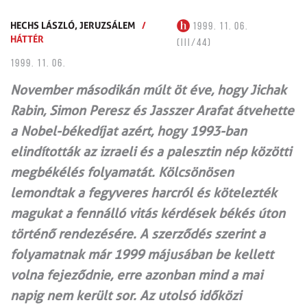
HECHS LÁSZLÓ,
JERUZSÁLEM
/
1999. 11. 06.
HÁTTÉR
(III/44)
1999. 11. 06.
November másodikán múlt öt éve, hogy Jichak
Rabin, Simon Peresz és Jasszer Arafat átvehette
a Nobel-békedíjat azért, hogy 1993-ban
elindították az izraeli és a palesztin nép közötti
megbékélés folyamatát. Kölcsönösen
lemondtak a fegyveres harcról és kötelezték
magukat a fennálló vitás kérdések békés úton
történő rendezésére. A szerződés szerint a
folyamatnak már 1999 májusában be kellett
volna fejeződnie, erre azonban mind a mai
napig nem került sor. Az utolsó időközi