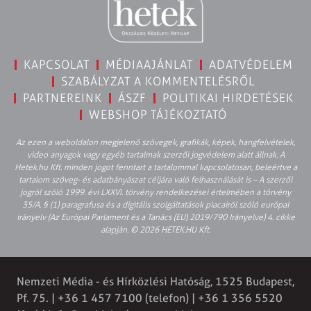
KAPCSOLAT
MÉDIAAJÁNLAT
ADATVÉDELEM
SZABÁLYZAT A KOMMENTELÉSRŐL
PARTNEREINK
ÁSZF
POLITIKAI HIRDETÉSEK
WEBSHOP TÁJÉKOZTATÓ
Az ezen a weboldalon megjelenő szövegek, grafikák, képek, hangfelvételek,
video anyagok vagy egyéb tartalmak szerzői jogvédelem alatt állnak. A
Hetek.hu Kft. minden jogot fenntart a tartalommal kapcsolatosan, beleértve a
tartalom szöveg- és adatbányászat céljára való felhasználását is – A szerzői
jogról szóló 1999. évi LXXVI. törvény rendelkezései értelmében a törvény
35/A. § (1) paragrafusa és a digitális szolgáltatások piacairól szóló európai
irányelv (Az Európai Parlament és a Tanács (EU) 2019/790 Irányelve) 4. cikke
alapján. © 2026 HETEK.HU Kft.
Nemzeti Média - és Hírközlési Hatóság, 1525 Budapest,
Pf. 75. | +36 1 457 7100 (telefon) | +36 1 356 5520