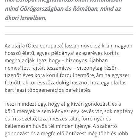
mind Görögországban és Rómában, mind az
ókori Izraelben.
Az olajfa (Olea europaea) lassan növekszik, ám nagyon
hosszú életű, egyes példányai az ezer­éves kort is
meghaladják. Igaz, hogy – bizonyos újabban
nemesített fajtáit leszámítva – viszonylag későn,
tizenöt éves kora körül fordul termőre, ám ha egyszer
felnőtt, akkor évszázadokig hasznot hoz: egy olajfás
kert igazi többgenerációs befektetés.
Teszi mindezt úgy, hogy alig kíván gondozást, és a
körülményekre sem kényes: egy kevés víz, sok napfény
és friss szellő, laza, meszes talaj, forró nyár és
kellemesen hűvös tél minden igénye. A szakértő
gondozást és a megfelelő öntözést még több és jobb