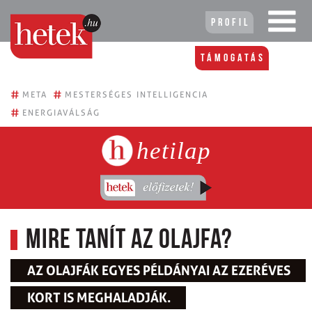
Profil
Támogatás
#
#
META
MESTERSÉGES INTELLIGENCIA
#
ENERGIAVÁLSÁG
hetilap
Mire tanít az olajfa?
AZ OLAJFÁK EGYES PÉLDÁNYAI AZ EZERÉVES
KORT IS MEGHALADJÁK.