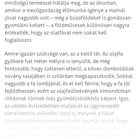
minőségű terméssel hálálja meg, de az ókorban,
amikor a mezőgazdaság élőmunka-igénye a mainál
jóval nagyobb volt – még a búzaföldeket is gondosan
gyomlálni kellett –, a földművesek különösen nagyra
értékelték, hogy az olajfával nem sokat kell
foglalkozni.
Amire igazán szüksége van, az a kellő tér. Az olajfa
gyökere hat méter mélyre is lenyúlik, de még
fontosabb, hogy szélesen elterül, a köves domboldalak
sovány talajában is szilárdan megkapaszkodik. Sokkal
nagyobb a fa lombjánál, és el kell férnie, hogy a fa jól
fejlődhessen, ezért az olajfaültetvények kimondottan
ritkásnak tűnnek más gyümölcsösökhöz képest. Igaz,
az utóbbi évtizedekben kialakult az úgynevezett
extraintenzív művelési mód is, melynél a fákat
szorosan, sövényszerűen ültetik egymás mellé, hogy
minél nagyobb termésmennyiséget takaríthassanak be
ugyanakkora területről. Az ilyen ültetvény gyorsan