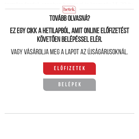
termőre fordul, azonban hamar el is öregszik: 15-20 év
múlva újra kell telepíteni.
Tovább olvasná?
Ez egy cikk a hetilapból, amit online előfizetést
követően belépéssel elér.
Vagy vásárolja meg a lapot az újságárusoknál.
Előfizetek
Belépek