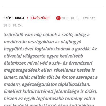
SZÉP E. KINGA
/
KÁVÉSZÜNET
2013. 10. 18. (XVII/42)
2013. 10. 24.
Szüretidő van: míg nálunk a szőlő, addig a
mediterrán országokban az olajbogyó
begyűjtésével foglalatoskodnak a gazdák. Az
olíva­olaj világszerte egyre kedveltebb
élelmiszer, mivel véd a szív- és érrendszeri
megbetegedések ellen, rákellenes hatása is
ismert, tehát méltán tölt be fontos szerepet a
modern, egészség­tudatos táplálkozásban.
Emellett kultúrtörténeti jelentősége is óriási,
hiszen az egyik legfontosabb termény volt a
mai Európát meghatározó ókori kultúrákban