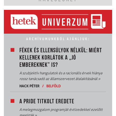
ARCHÍVUMUNKBÓL AJÁNLJUK:
FÉKEK ÉS ELLENSÚLYOK NÉLKÜL: MIÉRT
KELLENEK KORLÁTOK A „JÓ
EMBEREKNEK” IS?
A szubjektív hangulatok és a racionális érvek hiánya
rossz tanácsadó az államszervezet átalakításánál
»
HACK PÉTER
/
BELFÖLD
A PRIDE TITKOLT EREDETE
A melegmozgalom programját évtizedekkel ezelőtt
megírták
»