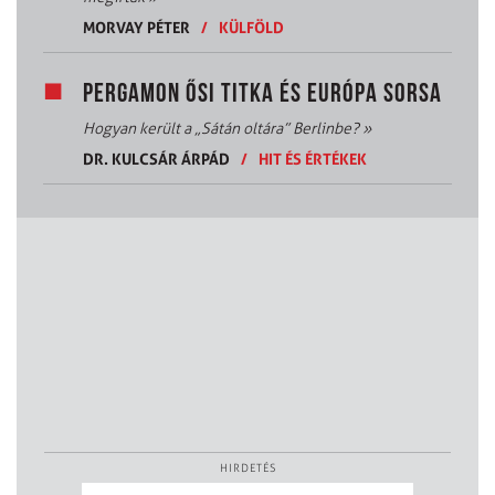
MORVAY PÉTER
/
KÜLFÖLD
PERGAMON ŐSI TITKA ÉS EURÓPA SORSA
Hogyan került a „Sátán oltára” Berlinbe?
»
DR. KULCSÁR ÁRPÁD
/
HIT ÉS ÉRTÉKEK
HIRDETÉS