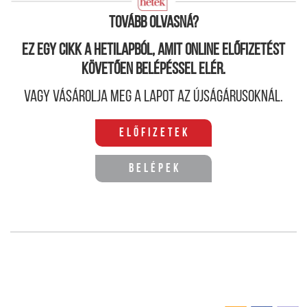
megválasztott kalap teheti még igazán elegánssá.
Tovább olvasná?
Ez egy cikk a hetilapból, amit online előfizetést
követően belépéssel elér.
Vagy vásárolja meg a lapot az újságárusoknál.
Előfizetek
Belépek