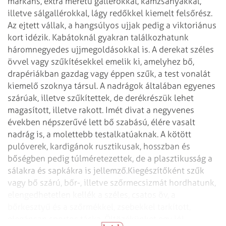
markáns, extra méretű gallérokkal, kámzsanyakkal,
illetve sálgallérokkal, lágy redőkkel kiemelt felsőrész.
Az ejtett vállak, a hangsúlyos ujjak pedig a viktoriánus
kort idézik. Kabátoknál gyakran találkozhatunk
háromnegyedes ujjmegoldásokkal is. A derekat széles
övvel vagy szűkítésekkel emelik ki, amelyhez bő,
drapériákban gazdag vagy éppen szűk, a test vonalát
kiemelő szoknya társul. A nadrágok általában egyenes
szárúak, illetve szűkítettek, de derékrészük lehet
magasított, illetve rakott. Imét divat a negyvenes
években népszerűvé lett bő szabású, élére vasalt
nadrág is, a molettebb testalkatúaknak.
A kötött
pulóverek, kardigánok rusztikusak, hosszban és
bőségben pedig túlméretezettek, de a plasztikusság a
sálakra és sapkákra is jellemző.
Kiegészítőként szűk
vagy bő szárú, bőr-, illetve szőrmecsizmát hordhatunk,
elengedhetetlen kellék a széles, csatos öv, a
bőrkesztyű és a szőrmékkel, zsebekkel tarkított,
elegánsan sportos táska. Öltözékünket egy jól