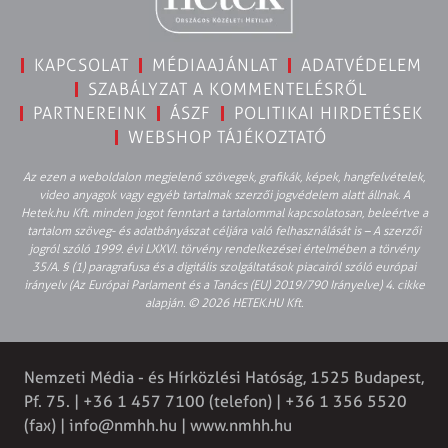
KAPCSOLAT
MÉDIAAJÁNLAT
ADATVÉDELEM
SZABÁLYZAT A KOMMENTELÉSRŐL
PARTNEREINK
ÁSZF
POLITIKAI HIRDETÉSEK
WEBSHOP TÁJÉKOZTATÓ
Az ezen a weboldalon megjelenő szövegek, grafikák, képek, hangfelvételek,
video anyagok vagy egyéb tartalmak szerzői jogvédelem alatt állnak. A
Hetek.hu Kft. minden jogot fenntart a tartalommal kapcsolatosan, beleértve a
tartalom szöveg- és adatbányászat céljára való felhasználását is – A szerzői
jogról szóló 1999. évi LXXVI. törvény rendelkezései értelmében a törvény
35/A. § (1) paragrafusa és a digitális szolgáltatások piacairól szóló európai
irányelv (Az Európai Parlament és a Tanács (EU) 2019/790 Irányelve) 4. cikke
alapján. © 2026 HETEK.HU Kft.
Nemzeti Média - és Hírközlési Hatóság, 1525 Budapest,
Pf. 75. | +36 1 457 7100 (telefon) | +36 1 356 5520
(fax) |
info@nmhh.hu
| www.nmhh.hu