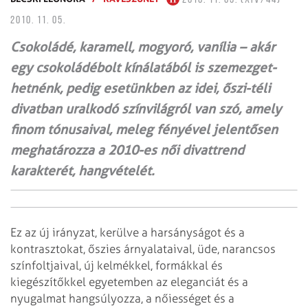
2010. 11. 05.
Csokoládé, karamell, mogyoró, vanília – akár
egy csokoládébolt kínálatából is szemezget­
hetnénk, pedig esetünkben az idei, őszi-téli
divatban uralkodó színvilágról van szó, amely
finom tónusaival, meleg fényével jelentősen
meghatározza a 2010-es női divattrend
karakterét, hangvételét.
Ez az új irányzat, kerülve a harsányságot és a
kontrasztokat, őszies árnyalataival, üde, narancsos
színfoltjaival, új kelmékkel, formákkal és
kiegészítőkkel egyetemben az eleganciát és a
nyugalmat hangsúlyozza, a nőiességet és a