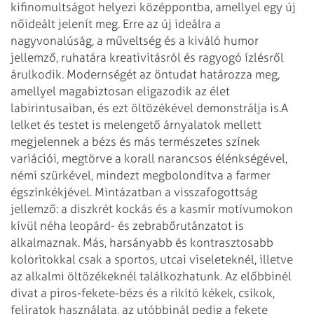
kifinomultságot helyezi középpontba, amellyel egy új
nőideált jelenít meg. Erre az új ideálra a
nagyvonalúság, a műveltség és a kiváló humor
jellemző, ruhatára kreativitásról és ragyogó ízlésről
árulkodik. Modernségét az öntudat határozza meg,
amellyel magabiztosan eligazodik az élet
labirintusaiban, és ezt öltözékével demonstrálja is.
A
lelket és testet is melengető árnyalatok mellett
megjelennek a bézs és más természetes színek
variációi, megtörve a korall narancsos élénkségével,
némi szürkével, mindezt megbolondítva a farmer
égszínkékjével. Mintázatban a visszafogottság
jellemző: a diszkrét kockás és a kasmír motívumokon
kívül néha leopárd- és zebrabőrutánzatot is
alkalmaznak. Más, harsányabb és kontrasztosabb
koloritokkal csak a sportos, utcai viseleteknél, illetve
az alkalmi öltözékeknél találkozhatunk. Az előbbinél
divat a piros-fekete-bézs és a rikító kékek, csíkok,
feliratok használata, az utóbbinál pedig a fekete