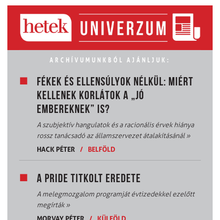
ARCHÍVUMUNKBÓL AJÁNLJUK:
FÉKEK ÉS ELLENSÚLYOK NÉLKÜL: MIÉRT
KELLENEK KORLÁTOK A „JÓ
EMBEREKNEK” IS?
A szubjektív hangulatok és a racionális érvek hiánya
rossz tanácsadó az államszervezet átalakításánál
»
HACK PÉTER
/
BELFÖLD
A PRIDE TITKOLT EREDETE
A melegmozgalom programját évtizedekkel ezelőtt
megírták
»
MORVAY PÉTER
/
KÜLFÖLD