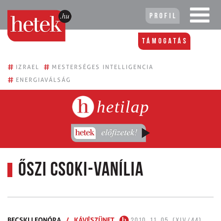
Profil
Támogatás
#
#
IZRAEL
MESTERSÉGES INTELLIGENCIA
#
ENERGIAVÁLSÁG
hetilap
Őszi csoki-vanília
BECSKI LEONÓRA
/
KÁVÉSZÜNET
2010. 11. 05. (XIV/44)