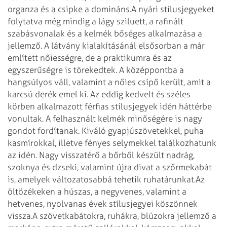
organza és a csipke a domináns.
A nyári stílusjegyeket
folytatva még mindig a lágy sziluett, a rafinált
szabásvonalak és a kelmék bőséges alkalmazása a
jellemző. A látvány kialakításánál elsősorban a már
említett nőiességre, de a praktikumra és az
egyszerűségre is törekedtek. A középpontba a
hangsúlyos váll, valamint a nőies csípő került, amit a
karcsú derék emel ki. Az eddig kedvelt és széles
körben alkalmazott férfias stílusjegyek idén háttérbe
vonultak.
A felhasznált kelmék minőségére is nagy
gondot fordítanak. Kiváló gyapjúszövetekkel, puha
kasmírokkal, illetve fényes selymekkel találkozhatunk
az idén. Nagy visszatérő a bőrből készült nadrág,
szoknya és dzseki, valamint újra divat a szőrmekabát
is, amelyek változatosabbá tehetik ruhatárunkat.
Az
öltözékeken a húszas, a negyvenes, valamint a
hetvenes, nyolvanas évek stílusjegyei köszönnek
vissza.
A szövetkabátokra, ruhákra, blúzokra jellemző a