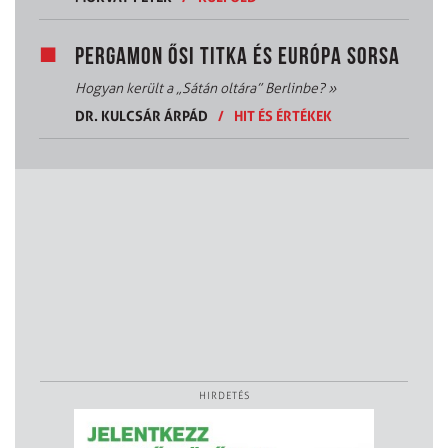
PERGAMON ŐSI TITKA ÉS EURÓPA SORSA
Hogyan került a „Sátán oltára” Berlinbe?
»
DR. KULCSÁR ÁRPÁD
/
HIT ÉS ÉRTÉKEK
HIRDETÉS