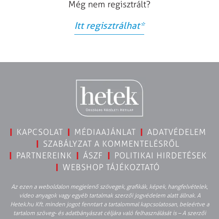
Még nem regisztrált?
Itt regisztrálhat
*
KAPCSOLAT
MÉDIAAJÁNLAT
ADATVÉDELEM
SZABÁLYZAT A KOMMENTELÉSRŐL
PARTNEREINK
ÁSZF
POLITIKAI HIRDETÉSEK
WEBSHOP TÁJÉKOZTATÓ
Az ezen a weboldalon megjelenő szövegek, grafikák, képek, hangfelvételek,
video anyagok vagy egyéb tartalmak szerzői jogvédelem alatt állnak. A
Hetek.hu Kft. minden jogot fenntart a tartalommal kapcsolatosan, beleértve a
tartalom szöveg- és adatbányászat céljára való felhasználását is – A szerzői