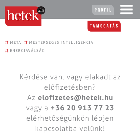
Profil
Támogatás
#
#
META
MESTERSÉGES INTELLIGENCIA
#
ENERGIAVÁLSÁG
Kérdése van, vagy elakadt az
előfizetésben?
Az
elofizetes@hetek.hu
vagy a
+36 20 913 77 23
elérhetőségünkön lépjen
kapcsolatba velünk!