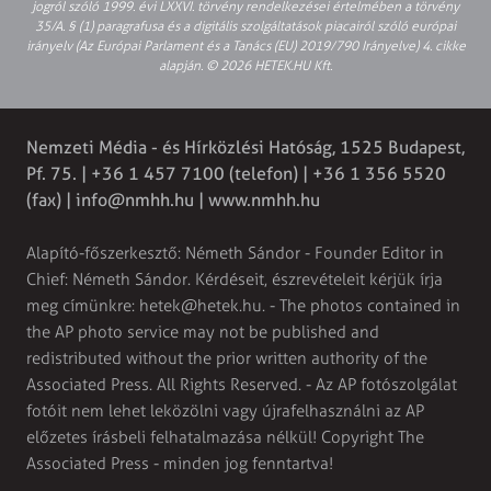
jogról szóló 1999. évi LXXVI. törvény rendelkezései értelmében a törvény
35/A. § (1) paragrafusa és a digitális szolgáltatások piacairól szóló európai
irányelv (Az Európai Parlament és a Tanács (EU) 2019/790 Irányelve) 4. cikke
alapján. © 2026 HETEK.HU Kft.
Nemzeti Média - és Hírközlési Hatóság, 1525 Budapest,
Pf. 75. | +36 1 457 7100 (telefon) | +36 1 356 5520
(fax) |
info@nmhh.hu
| www.nmhh.hu
Alapító-főszerkesztő: Németh Sándor - Founder Editor in
Chief: Németh Sándor. Kérdéseit, észrevételeit kérjük írja
meg címünkre:
hetek@hetek.hu
. - The photos contained in
the AP photo service may not be published and
redistributed without the prior written authority of the
Associated Press. All Rights Reserved. - Az AP fotószolgálat
fotóit nem lehet leközölni vagy újrafelhasználni az AP
előzetes írásbeli felhatalmazása nélkül! Copyright The
Associated Press - minden jog fenntartva!