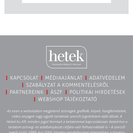
KAPCSOLAT
MÉDIAAJÁNLAT
ADATVÉDELEM
SZABÁLYZAT A KOMMENTELÉSRŐL
PARTNEREINK
ÁSZF
POLITIKAI HIRDETÉSEK
WEBSHOP TÁJÉKOZTATÓ
Az ezen a weboldalon megjelenő szövegek, grafikák, képek, hangfelvételek,
video anyagok vagy egyéb tartalmak szerzői jogvédelem alatt állnak. A
Hetek.hu Kft. minden jogot fenntart a tartalommal kapcsolatosan, beleértve a
tartalom szöveg- és adatbányászat céljára való felhasználását is – A szerzői
jogról szóló 1999. évi LXXVI. törvény rendelkezései értelmében a törvény