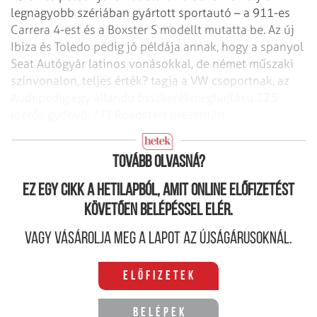
legnagyobb szériában
gyártott sportautó – a 911-es
Carrera 4-est és a Boxster S modellt mutatta be. Az új
Ibiza és Toledo pedig jó példája annak, hogy a spanyol
Seat Autógyár latinos vonásokkal,
de német műszaki
színvonalon, teljes érték? tagja a VW csoportnak, az
Audi pedig egy
állandó összkerékmeghajtású 225
lóerős gyönyör? TT Roadstert prezentált.
Audi TT Roadstar. 225 lóerős és gyönyör?
Tovább olvasná?
Ez egy cikk a hetilapból, amit online előfizetést
követően belépéssel elér.
Vagy vásárolja meg a lapot az újságárusoknál.
Előfizetek
Belépek