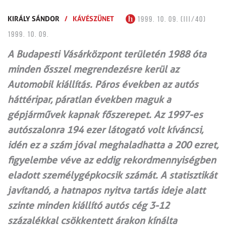
KIRÁLY SÁNDOR
/
KÁVÉSZÜNET
1999. 10. 09. (III/40)
1999. 10. 09.
A Budapesti Vásárközpont területén 1988 óta
minden ősszel megrendezésre kerül az
Automobil kiállítás. Páros években az autós
háttéripar, páratlan években maguk a
gépjárművek kapnak főszerepet. Az 1997-es
autószalonra 194 ezer látogató volt kíváncsi,
idén ez a szám jóval meghaladhatta a 200 ezret,
figyelembe véve az eddig rekordmennyiségben
eladott személygépkocsik számát. A statisztikát
javítandó, a hatnapos nyitva tartás ideje alatt
szinte minden kiállító autós cég 3-12
százalékkal csökkentett árakon kínálta