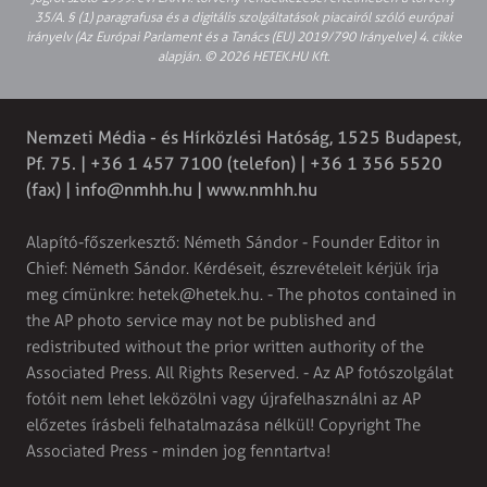
35/A. § (1) paragrafusa és a digitális szolgáltatások piacairól szóló európai
irányelv (Az Európai Parlament és a Tanács (EU) 2019/790 Irányelve) 4. cikke
alapján. © 2026 HETEK.HU Kft.
Nemzeti Média - és Hírközlési Hatóság, 1525 Budapest,
Pf. 75. | +36 1 457 7100 (telefon) | +36 1 356 5520
(fax) |
info@nmhh.hu
| www.nmhh.hu
Alapító-főszerkesztő: Németh Sándor - Founder Editor in
Chief: Németh Sándor. Kérdéseit, észrevételeit kérjük írja
meg címünkre:
hetek@hetek.hu
. - The photos contained in
the AP photo service may not be published and
redistributed without the prior written authority of the
Associated Press. All Rights Reserved. - Az AP fotószolgálat
fotóit nem lehet leközölni vagy újrafelhasználni az AP
előzetes írásbeli felhatalmazása nélkül! Copyright The
Associated Press - minden jog fenntartva!