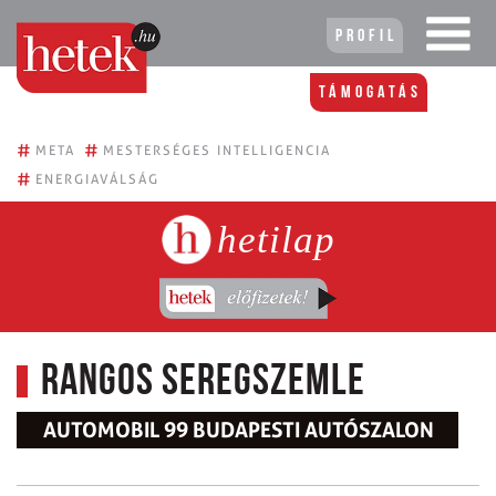
Profil
Támogatás
#
#
META
MESTERSÉGES INTELLIGENCIA
#
ENERGIAVÁLSÁG
hetilap
Rangos seregszemle
AUTOMOBIL 99 BUDAPESTI AUTÓSZALON