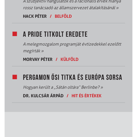
A szubjektív hangulatok és a racionális érvek hiánya
rossz tanácsadó az államszervezet átalakításánál
»
HACK PÉTER
/
BELFÖLD
A PRIDE TITKOLT EREDETE
A melegmozgalom programját évtizedekkel ezelőtt
megírták
»
MORVAY PÉTER
/
KÜLFÖLD
PERGAMON ŐSI TITKA ÉS EURÓPA SORSA
Hogyan került a „Sátán oltára” Berlinbe?
»
DR. KULCSÁR ÁRPÁD
/
HIT ÉS ÉRTÉKEK