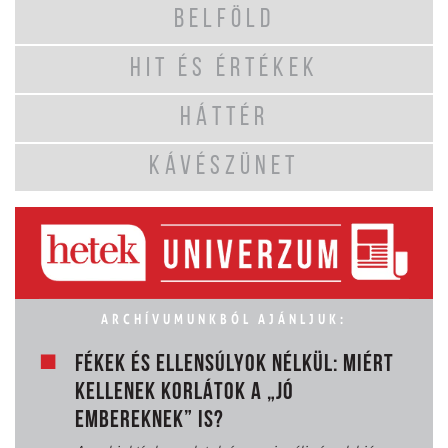
BELFÖLD
HIT ÉS ÉRTÉKEK
HÁTTÉR
KÁVÉSZÜNET
ARCHÍVUMUNKBÓL AJÁNLJUK:
FÉKEK ÉS ELLENSÚLYOK NÉLKÜL: MIÉRT
KELLENEK KORLÁTOK A „JÓ
EMBEREKNEK” IS?