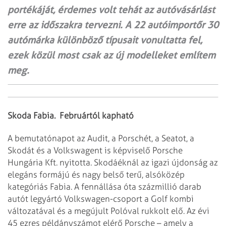
portékáját, érdemes volt tehát az autóvásárlást
erre az időszakra tervezni. A 22 autóimportőr 30
autómárka különböző típusait vonultatta fel,
ezek közül most csak az új modelleket említem
meg.
Skoda Fabia. Februártól kapható
A bemutatónapot az Audit, a Porschét, a Seatot, a
Skodát és a Volkswagent is képviselő
Porsche
Hungária Kft. nyitotta. Skodáéknál az igazi újdonság az
elegáns formájú
és nagy belső terű, alsóközép
kategóriás Fabia. A fennállása óta százmillió
darab
autót legyártó Volkswagen-csoport a Golf kombi
változatával és a megújult Polóval
rukkolt elő. Az évi
45 ezres példányszámot elérő Porsche – amely a