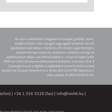
Az ezen a weboldalon megjelenő szövegek, grafikák, képek,
hangfelvételek, video anyagok vagy egyéb tartalmak szerzői
jogvédelem alatt állnak. A Hetek.hu Kft. minden jogot fenntart a
tartalommal kapcsolatosan, beleértve a tartalom szöveg- és
adatbányászat céljára való felhasználását is – A szerzői jogról szóló
1999. évi LXXVI. törvény rendelkezései értelmében a törvény 35/A. §
(1) paragrafusa és a digitális szolgáltatások piacairól szóló európai
irányelv (Az Európai Parlament és a Tanács (EU) 2019/790 Irányelve) 4.
cikke alapján. © 2026 HETEK.HU Kft.
lefon) | +36 1 356 5520 (fax) |
info@nmhh.hu
|
észrevételeit kérjük írja meg címünkre: