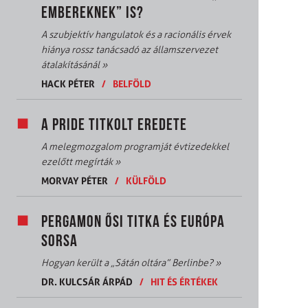
EMBEREKNEK” IS?
A szubjektív hangulatok és a racionális érvek
hiánya rossz tanácsadó az államszervezet
átalakításánál
»
HACK PÉTER
/
BELFÖLD
A PRIDE TITKOLT EREDETE
A melegmozgalom programját évtizedekkel
ezelőtt megírták
»
MORVAY PÉTER
/
KÜLFÖLD
PERGAMON ŐSI TITKA ÉS EURÓPA
SORSA
Hogyan került a „Sátán oltára” Berlinbe?
»
DR. KULCSÁR ÁRPÁD
/
HIT ÉS ÉRTÉKEK