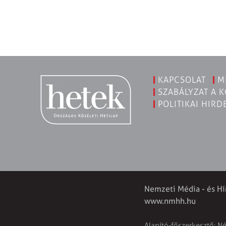
KAPCSOLAT
M
SZABÁLYZAT A 
POLITIKAI HIRD
Nemzeti Média - és Hí
www.nmhh.hu
Alapító-főszerkesztő: N