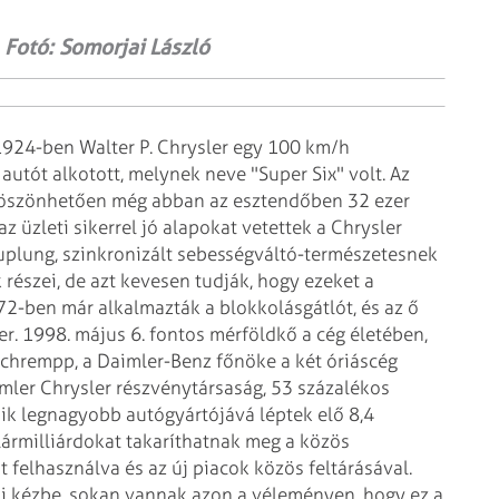
morjai László
1924-ben Walter P. Chrysler egy 100
km/h
 autót alkotott, melynek neve
"Super Six" volt. Az
köszönhetően
még abban az esztendőben 32 ezer
az üzleti sikerrel jó alapokat vetettek a Chrysler
plung, szinkronizált sebességváltó-természetesnek
 részei, de azt kevesen tudják, hogy ezeket a
2-ben már alkalmazták a blokkolásgátlót, és az ő
er. 1998. május 6. fontos mérföldkő a cég
életében,
 Schrempp, a Daimler-Benz
főnöke a két óriáscég
ler Chrysler részvénytársaság, 53 százalékos
ik legnagyobb autógyártójává léptek elő 8,4
lármilliárdokat takaríthatnak meg a közös
 felhasználva és az új piacok közös feltárásával.
ai kézbe, sokan vannak azon a véleményen, hogy ez
a