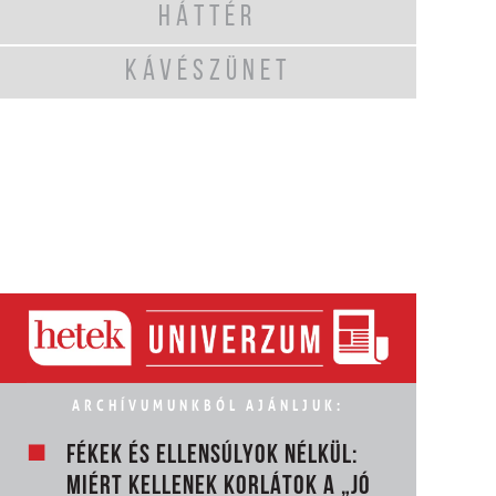
HÁTTÉR
KÁVÉSZÜNET
ARCHÍVUMUNKBÓL AJÁNLJUK:
FÉKEK ÉS ELLENSÚLYOK NÉLKÜL:
MIÉRT KELLENEK KORLÁTOK A „JÓ