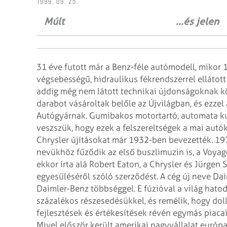
1999. 09. 25.
Múlt ...és jelen Fotó: So
31 éve futott már a Benz-féle autómodell, mikor 
végsebességű, hidraulikus fékrendszerrel ellátott
addig még nem látott technikai újdonságoknak 
darabot vásároltak belőle az Újvilágban, és ezzel
Autógyárnak. Gumibakos motortartó,
automata ku
veszszük, hogy ezek a
felszereltségek a mai autók
Chrysler újításokat
már 1932-ben bevezették. 197
nevükhöz
fűződik az első buszlimuzin is, a Voyag
ekkor írta alá Robert Eaton, a Chrysler és Jürgen
egyesüléséről szóló szerződést. A cég új neve
Daim
Daimler-Benz többséggel. E fúzióval
a világ hatod
százalékos részesedésükkel,
és remélik, hogy dol
fejlesztések és értékesítések
révén egymás piacait
Mivel először
került amerikai nagyvállalat európ