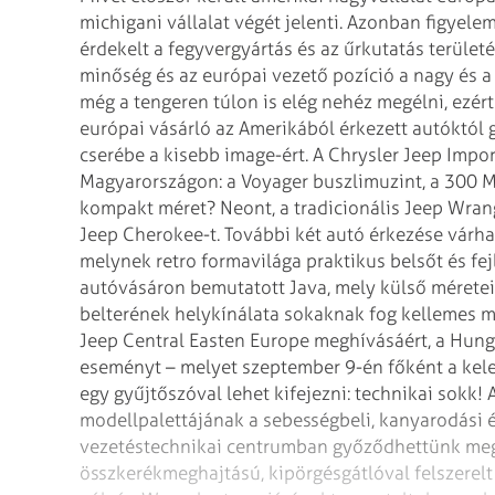
michigani vállalat végét jelenti. Azonban figyelem
érdekelt a fegyvergyártás és az űrkutatás terület
minőség és az európai vezető pozíció a nagy
és a
még a tengeren túlon is elég
nehéz megélni, ezért 
európai
vásárló az Amerikából érkezett autóktól g
cserébe a kisebb image-ért. A Chrysler Jeep Impo
Magyarországon: a Voyager buszlimuzint, a 300 M 
kompakt méret? Neont, a tradicionális Jeep Wran
Jeep Cherokee-t. További két
autó érkezése várhat
melynek retro
formavilága praktikus belsőt és fejl
autóvásáron bemutatott Java, mely külső méretei
belterének helykínálata sokaknak fog kellemes 
Jeep Central Easten Europe meghívásáért, a
Hunga
eseményt – melyet szeptember 9-én főként
a kel
egy gyűjtőszóval
lehet
kifejezni: technikai sokk!
modellpalettájának a sebességbeli, kanyarodási é
vezetéstechnikai centrumban győződhettünk meg a
összkerékmeghajtású, kipörgésgátlóval felszerelt