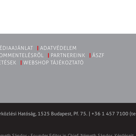
ÉDIAAJÁNLAT
ADATVÉDELEM
KOMMENTELÉSRŐL
PARTNEREINK
ÁSZF
ETÉSEK
WEBSHOP TÁJÉKOZTATÓ
rközlési Hatóság, 1525 Budapest, Pf. 75. | +36 1 457 7100 (te
émeth Sándor - Founder Editor in Chief: Németh Sándor. Kérdéseit, 