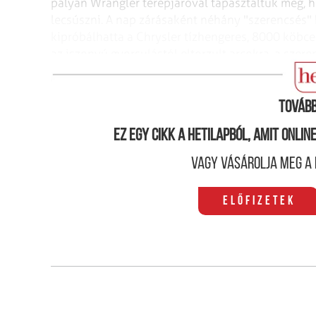
pályán Wrangler terepjáróval
tapasztaltuk meg, h
lecsúszni. A
nap zárásaként néhány "szerencsés" 
kipróbálhatta a Chrysler tízhengeres, 8000 köbce
az iszonyú gyorsulástól eltorzult arcokra, a szer
Chrysler Jeep: Happy birthday!
Tovább
Ez egy cikk a hetilapból, amit onli
Vagy vásárolja meg a 
Előfizetek