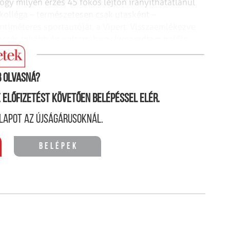
ogy milyen érzés 45 fokos lejtőn irányíthatatlanul
kolléga – természetesen csak utasként
–
ntiméteres sportautóját, a
Vipert. Visszaemlékezve
encsés inkább
én voltam, hogy kimaradtam belőle.
 olvasná?
ne előfizetést követően belépéssel elér.
lapot az újságárusoknál.
Belépek