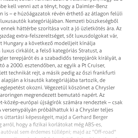
be kell venni azt a tényt, hogy a
Daimler-Benz
én is – e húzóágazatok
révén érthető az átlagon felüli
 luxusautók kategóriájában. Nemzeti büszkeségből
ennek háttérbe szorítása volt a jó üzletkötés ára. Az
azdag extra-felszereltséget, sőt
luxusdolgokat vár,
rt Hungary a következő
modelljeit kínálja
luxus cirkálót, a
felső kategóriás Stratust, a
gler
terepjárót és a szabadidős terepjárók királyát, a
ó a 2000. esztendőben, az egyik a Pt Cruiser,
ett technikát rejt, a másik pedig az őszi
frankfurti
 alapján a kisautók
kategóriájába tartozik, de
meglepetést
okozni. Végezetül köszönet a Chrysler
roringen megrendezett bemutató napért. Az
et-közép-európai újságírók számára rendeztek – csak
 A versenypályán próbálhattuk ki a Chrysler teljes
s úttartási képességeit, majd a
Gerhard Berger
rról, hogy a fizikai
korlátokat még ABS-es,
 autóval
sem érdemes túllépni; majd az "Off-road"