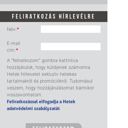
FELIRATKOZÁS HÍRLEVÉLRE
Név:
*
E-mail
cím:
*
A "feliratkozom" gombra kattintva
hozzájárulok, hogy küldjenek számomra
Hetek hírlevelet exkluzív hetekes
tartalmakról és promóciókról. Tudomásul
veszem, hogy hozzájárulásomat bármikor
visszavonhatom.
Feliratkozással elfogadja a Hetek
adatvédelmi szabályzatát
.