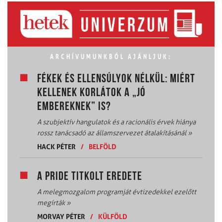
ARCHÍVUMUNKBÓL AJÁNLJUK:
FÉKEK ÉS ELLENSÚLYOK NÉLKÜL: MIÉRT
KELLENEK KORLÁTOK A „JÓ
EMBEREKNEK” IS?
A szubjektív hangulatok és a racionális érvek hiánya
rossz tanácsadó az államszervezet átalakításánál
»
HACK PÉTER
/
BELFÖLD
A PRIDE TITKOLT EREDETE
A melegmozgalom programját évtizedekkel ezelőtt
megírták
»
MORVAY PÉTER
/
KÜLFÖLD