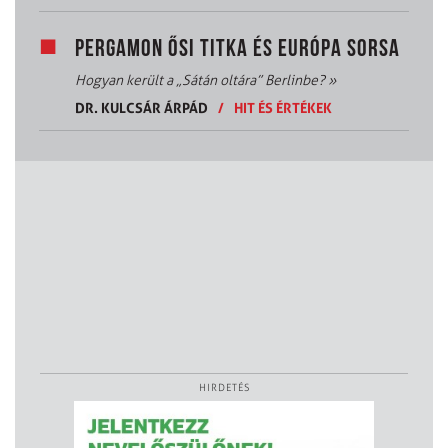
PERGAMON ŐSI TITKA ÉS EURÓPA SORSA
Hogyan került a „Sátán oltára” Berlinbe?
»
DR. KULCSÁR ÁRPÁD
/
HIT ÉS ÉRTÉKEK
HIRDETÉS