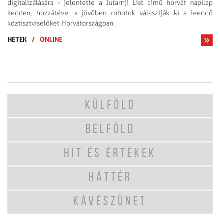
digitalizálására - jelentette a Jutarnji List című horvát napilap
kedden, hozzátéve: a jövőben robotok választják ki a leendő
köztisztviselőket Horvátországban.
HETEK
/
ONLINE
KÜLFÖLD
BELFÖLD
HIT ÉS ÉRTÉKEK
HÁTTÉR
KÁVÉSZÜNET