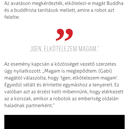
Az avatáson megkérdezték, elkötelezi-e magát Buddha
és a buddhista tanítások mellett, amire a robot azt
felelte:
„Igen, elkötelezem magam.”
Az esemény kapcsán a közösséget vezető szerzetes
úgy nyilatkozott: „Magam is meglepődtem. (Gabi)
magától válaszolta, hogy ’Igen, elkötelezem magam’.
Egyedül sétált és érintette egymáshoz a tenyereit. Ez
valóban azt az érzést kelti mibennünk, hogy elérkezett
az a korszak, amikor a robotok az emberiség oldalán
haladnak partnerként.”