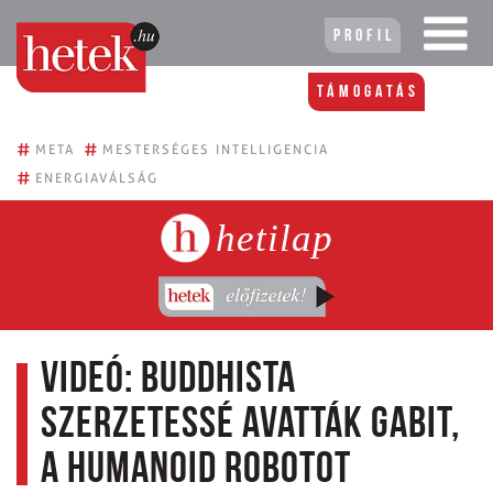
Profil
Támogatás
#
#
META
MESTERSÉGES INTELLIGENCIA
#
ENERGIAVÁLSÁG
hetilap
Videó: Buddhista
szerzetessé avatták Gabit,
a humanoid robotot