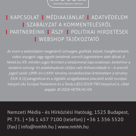
KAPCSOLAT
MÉDIAAJÁNLAT
ADATVÉDELEM
SZABÁLYZAT A KOMMENTELÉSRŐL
PARTNEREINK
ÁSZF
POLITIKAI HIRDETÉSEK
WEBSHOP TÁJÉKOZTATÓ
Az ezen a weboldalon megjelenő szövegek, grafikák, képek, hangfelvételek,
video anyagok vagy egyéb tartalmak szerzői jogvédelem alatt állnak. A
Hetek.hu Kft. minden jogot fenntart a tartalommal kapcsolatosan, beleértve a
tartalom szöveg- és adatbányászat céljára való felhasználását is – A szerzői
jogról szóló 1999. évi LXXVI. törvény rendelkezései értelmében a törvény
35/A. § (1) paragrafusa és a digitális szolgáltatások piacairól szóló európai
irányelv (Az Európai Parlament és a Tanács (EU) 2019/790 Irányelve) 4. cikke
alapján. © 2026 HETEK.HU Kft.
Nemzeti Média - és Hírközlési Hatóság, 1525 Budapest,
Pf. 75. | +36 1 457 7100 (telefon) | +36 1 356 5520
(fax) |
info@nmhh.hu
| www.nmhh.hu