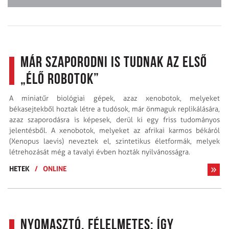
Már szaporodni is tudnak az első
„élő robotok”
A miniatűr biológiai gépek, azaz xenobotok, melyeket
békasejtekből hoztak létre a tudósok, már önmaguk replikálására,
azaz szaporodásra is képesek, derül ki egy friss tudományos
jelentésből. A xenobotok, melyeket az afrikai karmos békáról
(Xenopus laevis) neveztek el, szintetikus életformák, melyek
létrehozását még a tavalyi évben hozták nyilvánosságra.
HETEK
/
ONLINE
Nyomasztó, félelmetes: Így