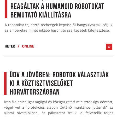
reagáltak a humanoid robotokat
bemutató kiállításra
A robotokat fejlesztő techcégek képviselői hangsúlyozták: céljuk
az emberekre minél inkább hasonlító szerkezetek kifejlesztése.
HETEK
/
ONLINE
Üdv a jövőben: robotok választják
ki a köztisztviselőket
Horvátországban
Ivan Malenica igazságügyi és közigazgatási miniszter úgy döntött,
véget vet a "protekciós alapon történő munkához jutásnak" az
állami hivatalokban, és pályázatot írt ki a felvételik teljes