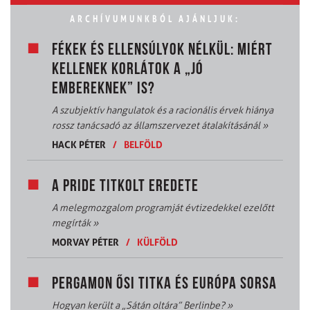
ARCHÍVUMUNKBÓL AJÁNLJUK:
FÉKEK ÉS ELLENSÚLYOK NÉLKÜL: MIÉRT
KELLENEK KORLÁTOK A „JÓ
EMBEREKNEK” IS?
A szubjektív hangulatok és a racionális érvek hiánya
rossz tanácsadó az államszervezet átalakításánál
»
HACK PÉTER
/
BELFÖLD
A PRIDE TITKOLT EREDETE
A melegmozgalom programját évtizedekkel ezelőtt
megírták
»
MORVAY PÉTER
/
KÜLFÖLD
PERGAMON ŐSI TITKA ÉS EURÓPA SORSA
Hogyan került a „Sátán oltára” Berlinbe?
»