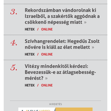
3.
Rekordszámban vándorolnak ki
Izraelből, a szakértők aggódnak a
csökkenő népesség miatt
»
HETEK
/
ONLINE
4.
Szívhangrendelet: Hegedűs Zsolt
nővére is kiáll az élet mellett
»
HETEK
/
ONLINE
5.
Vitézy mindenkitől kérdezi:
Bevezessük-e az átlagsebesség-
mérést?
»
HETEK
/
ONLINE
HIRDETÉS