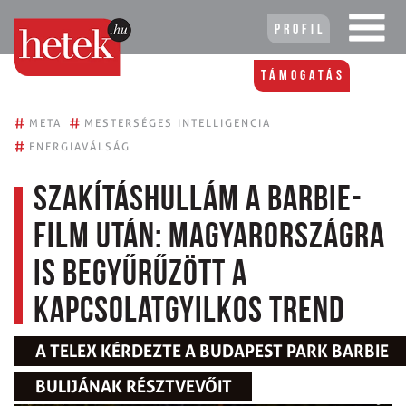
Profil
Támogatás
#
#
META
MESTERSÉGES INTELLIGENCIA
#
ENERGIAVÁLSÁG
Szakításhullám a Barbie-
film után: Magyarországra
is begyűrűzött a
kapcsolatgyilkos trend
A TELEX KÉRDEZTE A BUDAPEST PARK BARBIE
BULIJÁNAK RÉSZTVEVŐIT