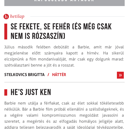
hetilap
Se fekete, se fehér (és még csak
nem is rózsaszín)
Július második felében debütált a Barbie, amit már jóval
megjelenése előtt szárnyaira kapott a hírnév. Ha sikerül
elcsípnünk a film mondanivalóját, már csak egy dolgunk marad:
szétválasztani benne a jót és a rosszat.
STELKOVICS BRIGITTA
/
HÁTTÉR
HE'S JUST KEN
Barbie nem utálja a férfiakat, csak az élet sokkal tökéletesebb
nélkülük. Bár a Barbie film próbál ellenállni a szélsőségeknek, és
a végére valami kompromisszumos megoldást javasolni a
szeretet, a megértés és az elfogadás homályos jeligéje alatt,
addigra teljesen belezavarodik a saját ideológiai tévképzeteibe,