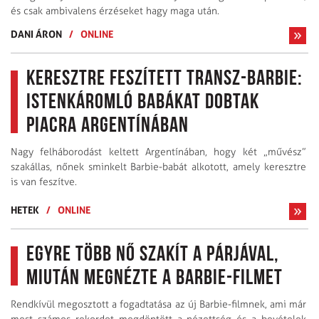
és csak ambivalens érzéseket hagy maga után.
DANI ÁRON
/
ONLINE
Keresztre feszített transz-Barbie:
istenkáromló babákat dobtak
piacra Argentínában
Nagy felháborodást keltett Argentínában, hogy két „művész”
szakállas, nőnek sminkelt Barbie-babát alkotott, amely keresztre
is van feszítve.
HETEK
/
ONLINE
Egyre több nő szakít a párjával,
miután megnézte a Barbie-filmet
Rendkívül megosztott a fogadtatása az új Barbie-filmnek, ami már