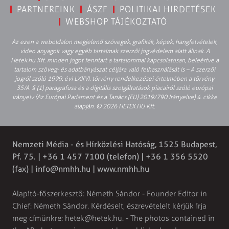
PARTNEREINK
ÁSZF
POLITIKAI HIRDETÉSEK
WEBSHOP TÁJÉKOZTATÓ
Az ezen a weboldalon megjelenő szövegek, grafikák, képek, hangfelvételek,
video anyagok vagy egyéb tartalmak szerzői jogvédelem alatt állnak. A
Hetek.hu Kft. minden jogot fenntart a tartalommal kapcsolatosan, beleértve a
tartalom szöveg- és adatbányászat céljára való felhasználását is – A szerzői
jogról szóló 1999. évi LXXVI. törvény rendelkezései értelmében a törvény
35/A. § (1) paragrafusa és a digitális szolgáltatások piacairól szóló európai
irányelv (Az Európai Parlament és a Tanács (EU) 2019/790 Irányelve) 4. cikke
alapján. © 2026 HETEK.HU Kft.
Nemzeti Média - és Hírközlési Hatóság, 1525 Budapest,
Pf. 75. | +36 1 457 7100 (telefon) | +36 1 356 5520
(fax) |
info@nmhh.hu
| www.nmhh.hu
Alapító-főszerkesztő: Németh Sándor - Founder Editor in
Chief: Németh Sándor. Kérdéseit, észrevételeit kérjük írja
meg címünkre:
hetek@hetek.hu
. - The photos contained in