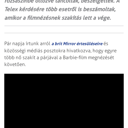
rózsaszínbe öltözve táncoltak, beszélgettek. A
Telex kérdésére több esetről is beszámoltak,
amikor a filmnézésnek szakítás lett a vége.
Pár napja írtunk arról
és
a brit Mirror értesüléseire
közösségi médiás posztokra hivatkozva, hogy egyre
több nő szakít a párjával a Barbie-film megnézését
követően.