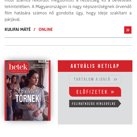
most számos rekordot megdöntött a nézettség és a bevételek
tekintetében. A Magyarországon is nagy népszerűségnek örvendő
film hatására számos nő gondolta úgy, hogy ideje szakítani a
párjával.
KULIFAI MÁTÉ
/
ONLINE
Aktuális hetilap