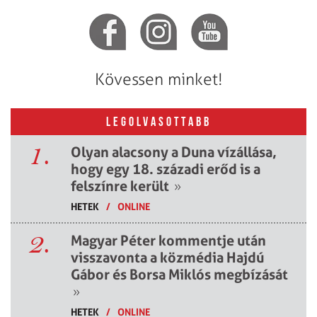
Kövessen minket!
LEGOLVASOTTABB
1.
Olyan alacsony a Duna vízállása,
hogy egy 18. századi erőd is a
felszínre került
»
HETEK
/
ONLINE
2.
Magyar Péter kommentje után
visszavonta a közmédia Hajdú
Gábor és Borsa Miklós megbízását
»
HETEK
/
ONLINE