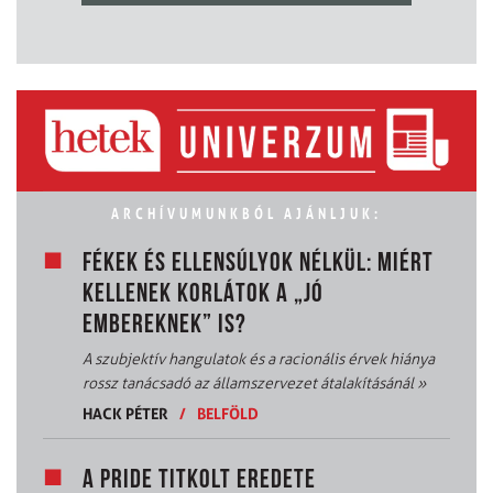
ARCHÍVUMUNKBÓL AJÁNLJUK:
FÉKEK ÉS ELLENSÚLYOK NÉLKÜL: MIÉRT
KELLENEK KORLÁTOK A „JÓ
EMBEREKNEK” IS?
A szubjektív hangulatok és a racionális érvek hiánya
rossz tanácsadó az államszervezet átalakításánál
»
HACK PÉTER
/
BELFÖLD
A PRIDE TITKOLT EREDETE