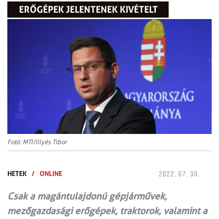
ERŐGÉPEK JELENTENEK KIVÉTELT
Fotó: MTI/Illyés Tibor
HETEK
/
ONLINE
2022. 07. 30.
Csak a magántulajdonú gépjárművek,
mezőgazdasági erőgépek, traktorok, valamint a