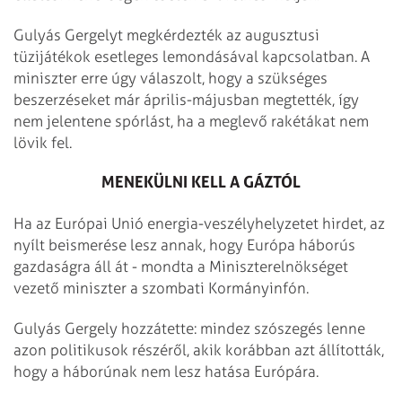
Gulyás Gergelyt megkérdezték az augusztusi
tüzijátékok esetleges lemondásával kapcsolatban. A
miniszter erre úgy válaszolt, hogy a szükséges
beszerzéseket már április-májusban megtették, így
nem jelentene spórlást, ha a meglevő rakétákat nem
lövik fel.
MENEKÜLNI KELL A GÁZTÓL
Ha az Európai Unió energia-veszélyhelyzetet hirdet, az
nyílt beismerése lesz annak, hogy Európa háborús
gazdaságra áll át - mondta a Miniszterelnökséget
vezető miniszter a szombati Kormányinfón.
Gulyás Gergely hozzátette: mindez szószegés lenne
azon politikusok részéről, akik korábban azt állították,
hogy a háborúnak nem lesz hatása Európára.