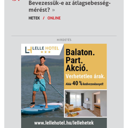
Bevezessük-e az átlagsebesség-
mérést?
»
HETEK
/
ONLINE
HIRDETÉS