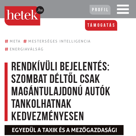
Profil
Támogatás
#
#
META
MESTERSÉGES INTELLIGENCIA
#
ENERGIAVÁLSÁG
Rendkívüli bejelentés:
szombat déltől csak
magántulajdonú autók
tankolhatnak
kedvezményesen
EGYEDÜL A TAXIK ÉS A MEZŐGAZDASÁGI