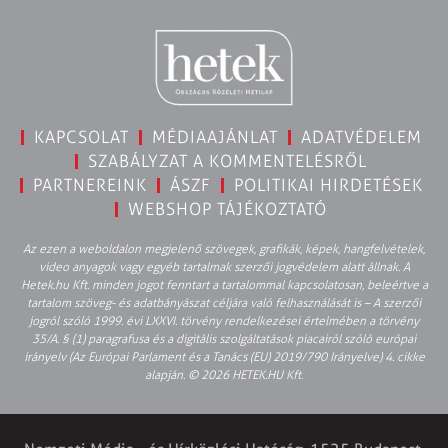
KAPCSOLAT
MÉDIAAJÁNLAT
ADATVÉDELEM
SZABÁLYZAT A KOMMENTELÉSRŐL
PARTNEREINK
ÁSZF
POLITIKAI HIRDETÉSEK
WEBSHOP TÁJÉKOZTATÓ
Az ezen a weboldalon megjelenő szövegek, grafikák, képek, hangfelvételek,
video anyagok vagy egyéb tartalmak szerzői jogvédelem alatt állnak. A
Hetek.hu Kft. minden jogot fenntart a tartalommal kapcsolatosan, beleértve a
tartalom szöveg- és adatbányászat céljára való felhasználását is – A szerzői
jogról szóló 1999. évi LXXVI. törvény rendelkezései értelmében a törvény
35/A. § (1) paragrafusa és a digitális szolgáltatások piacairól szóló európai
irányelv (Az Európai Parlament és a Tanács (EU) 2019/790 Irányelve) 4. cikke
alapján. © 2026 HETEK.HU Kft.