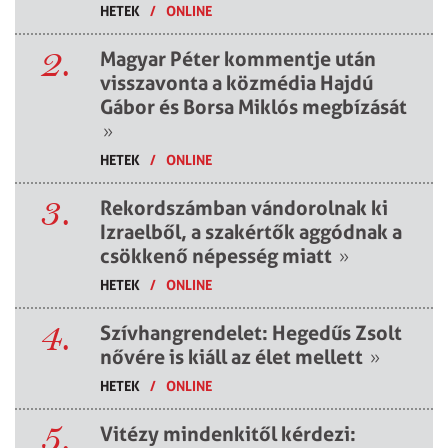
HETEK
/
ONLINE
2.
Magyar Péter kommentje után
visszavonta a közmédia Hajdú
Gábor és Borsa Miklós megbízását
»
HETEK
/
ONLINE
3.
Rekordszámban vándorolnak ki
Izraelből, a szakértők aggódnak a
csökkenő népesség miatt
»
HETEK
/
ONLINE
4.
Szívhangrendelet: Hegedűs Zsolt
nővére is kiáll az élet mellett
»
HETEK
/
ONLINE
5.
Vitézy mindenkitől kérdezi: