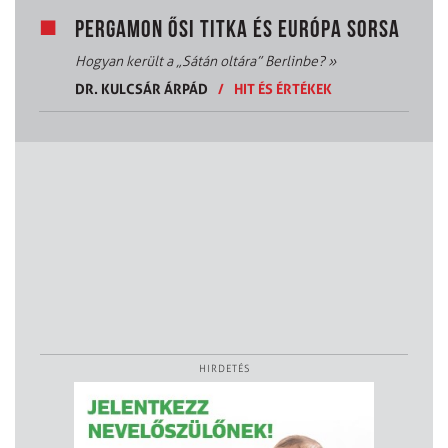
PERGAMON ŐSI TITKA ÉS EURÓPA SORSA
Hogyan került a „Sátán oltára” Berlinbe?
»
DR. KULCSÁR ÁRPÁD
/
HIT ÉS ÉRTÉKEK
HIRDETÉS