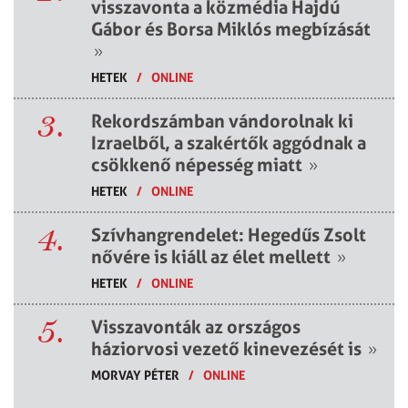
visszavonta a közmédia Hajdú
Gábor és Borsa Miklós megbízását
»
HETEK
/
ONLINE
3.
Rekordszámban vándorolnak ki
Izraelből, a szakértők aggódnak a
csökkenő népesség miatt
»
HETEK
/
ONLINE
4.
Szívhangrendelet: Hegedűs Zsolt
nővére is kiáll az élet mellett
»
HETEK
/
ONLINE
5.
Visszavonták az országos
háziorvosi vezető kinevezését is
»
MORVAY PÉTER
/
ONLINE