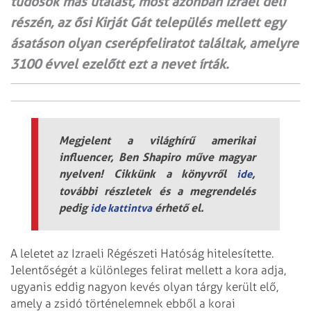
tudósok más utalást, most azonban Izrael déli
részén, az ősi Kirját Gát település mellett egy
ásatáson olyan cserépfeliratot találtak, amelyre
3100 évvel ezelőtt ezt a nevet írták.
Megjelent a világhírű amerikai
influencer, Ben Shapiro műve magyar
nyelven! Cikkünk a könyvről
,
ide
további részletek és a megrendelés
pedig
érhető el.
ide kattintva
A leletet az Izraeli Régészeti Hatóság hitelesítette.
Jelentőségét a különleges felirat mellett a kora adja,
ugyanis eddig nagyon kevés olyan tárgy került elő,
amely a zsidó történelemnek ebből a korai