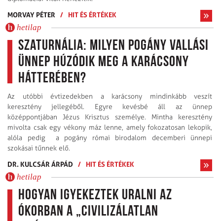
MORVAY PÉTER
/
HIT ÉS ÉRTÉKEK
hetilap
Szaturnália: milyen pogány vallási
ünnep húzódik meg a karácsony
hátterében?
Az utóbbi évtizedekben a karácsony mindinkább veszít
keresztény jellegéből. Egyre kevésbé áll az ünnep
középpontjában Jézus Krisztus személye. Mintha keresztény
mivolta csak egy vékony máz lenne, amely fokozatosan lekopik,
alóla pedig a pogány római birodalom decemberi ünnepi
szokásai tűnnek elő.
DR. KULCSÁR ÁRPÁD
/
HIT ÉS ÉRTÉKEK
hetilap
Hogyan igyekeztek uralni az
ókorban a „civilizálatlan