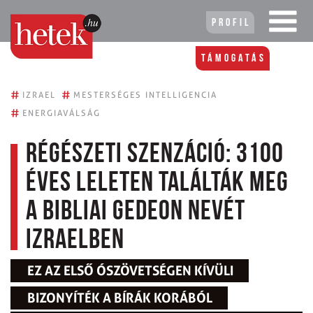
Profil
Támogatás
#
#
IZRAEL
MESTERSÉGES INTELLIGENCIA
#
ENERGIAVÁLSÁG
Régészeti szenzáció: 3100
éves leleten találták meg
a bibliai Gedeon nevét
Izraelben
EZ AZ ELSŐ ÓSZÖVETSÉGEN KÍVÜLI
BIZONYÍTÉK A BÍRÁK KORÁBÓL