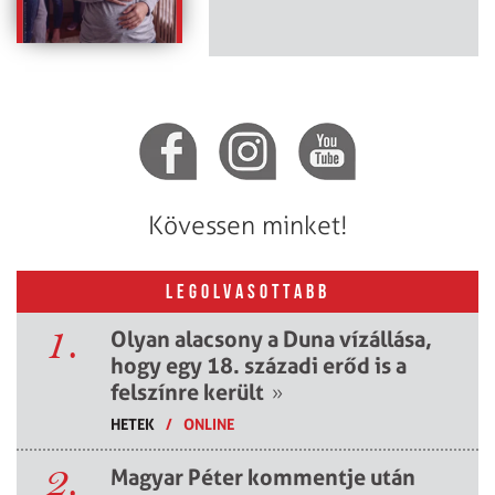
Kövessen minket!
LEGOLVASOTTABB
1.
Olyan alacsony a Duna vízállása,
hogy egy 18. századi erőd is a
felszínre került
»
HETEK
/
ONLINE
2.
Magyar Péter kommentje után