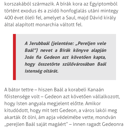
korszakából származik. A bírák kora az Egyiptomból
történt exodus és a zsidó honfoglalás utáni mintegy
400 évet öleli fel, amelyet a Saul, majd Dávid király
által alapított monarchia váltott fel.
A Jerubbaál (jelentése: „Pereljen vele
Baál”) nevet a Bírák könyve alapján
Joás fia Gedeon azt követően kapta,
hogy összetörte szülővárosában Baál
istenség oltárát.
A bátor tettre – hiszen Baál a korabeli Kanaán
főistensége volt – Gedeon azt követően vállalkozott,
hogy Isten angyala megjelent előtte. Amikor
kitudódott, hogy mit tett Gedeon, a város lakói meg
akarták őt ölni, ám apja védelmébe vette, mondván
„perejlen Baál saját magáért” – innen ragadt Gedeonra