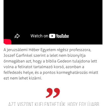
A jeruzsálemi Héber Egyetem régész professzora,
Joszef Garfinkel szerint a lelet nem bizonyítja
önmagában azt, hogy a biblia Gedeon tulajdona lett
volna a feliratot tartalmazó korsó, azonban a
felfedezés helye, és a pontos kormeghatározás miatt
ezt nem lehet kizárni.
„Azt viszont kijelenthetjük, hogy egy újabb