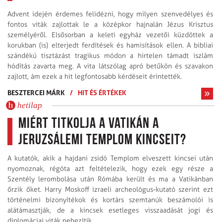
Advent idején érdemes felidézni, hogy milyen szenvedélyes és
fontos viták zajlottak le a középkor hajnalán Jézus Krisztus
személyéről. Elsősorban a keleti egyház vezetői küzdöttek a
korukban (is) elterjedt ferdítések és hamisítások ellen. A bibliai
szándékú tisztázást tragikus módon a hirtelen támadt iszlám
hódítás zavarta meg. A vita látszólag apró betűkön és szavakon
zajlott, ám ezek a hit legfontosabb kérdéseit érintették.
BESZTERCEI MÁRK
/
HIT ÉS ÉRTÉKEK
hetilap
Miért titkolja a Vatikán a
jeruzsálemi Templom kincseit?
A kutatók, akik a hajdani zsidó Templom elveszett kincsei után
nyomoznak, régóta azt feltételezik, hogy ezek egy része a
Szentély lerombolása után Rómába került és ma a Vatikánban
őrzik őket. Harry Moskoff izraeli archeológus-kutató szerint ezt
történelmi bizonyítékok és kortárs szemtanúk beszámolói is
alátámasztják, de a kincsek esetleges visszaadását jogi és
diplomáciai viták nehezítik.