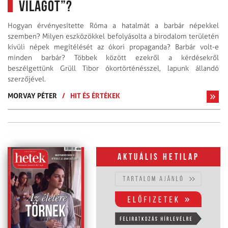
világot”?
Hogyan érvényesítette Róma a hatalmát a barbár népekkel
szemben? Milyen eszközökkel befolyásolta a birodalom területén
kívüli népek megítélését az ókori propaganda? Barbár volt-e
minden barbár? Többek között ezekről a kérdésekről
beszélgettünk Grüll Tibor ókor­törté­nésszel, lapunk állandó
szerzőjével.
MORVAY PÉTER
/
HIT ÉS ÉRTÉKEK
Aktuális hetilap