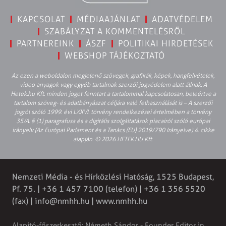
KAPCSOLAT
MÉDIAAJÁNLAT
ADATVÉDELEM
SZABÁLYZAT A KOMMENTELÉSRŐL
PARTNEREINK
ÁSZF
POLITIKAI HIRDETÉSEK
WEBSHOP TÁJÉKOZTATÓ
Az ezen a weboldalon megjelenő szövegek, grafikák, képek, hangfelvételek,
video anyagok vagy egyéb tartalmak szerzői jogvédelem alatt állnak. A
Hetek.hu Kft. minden jogot fenntart a tartalommal kapcsolatosan, beleértve a
tartalom szöveg- és adatbányászat céljára való felhasználását is – A szerzői
jogról szóló 1999. évi LXXVI. törvény rendelkezései értelmében a törvény
35/A. § (1) paragrafusa és a digitális szolgáltatások piacairól szóló európai
irányelv (Az Európai Parlament és a Tanács (EU) 2019/790 Irányelve) 4. cikke
alapján. © 2026 HETEK.HU Kft.
Nemzeti Média - és Hírközlési Hatóság, 1525 Budapest,
Pf. 75. | +36 1 457 7100 (telefon) | +36 1 356 5520
(fax) |
info@nmhh.hu
| www.nmhh.hu
Alapító-főszerkesztő: Németh Sándor - Founder Editor in