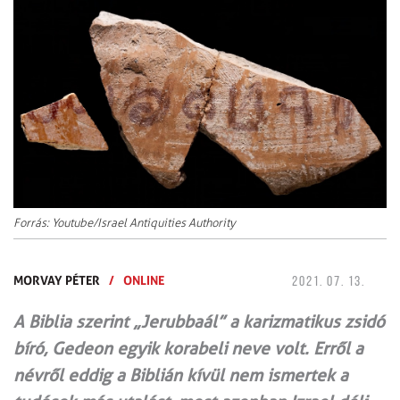
Forrás: Youtube/Israel Antiquities Authority
MORVAY PÉTER
/
ONLINE
2021. 07. 13.
A Biblia szerint „Jerubbaál” a karizmatikus zsidó
bíró, Gedeon egyik korabeli neve volt. Erről a
névről eddig a Biblián kívül nem ismertek a