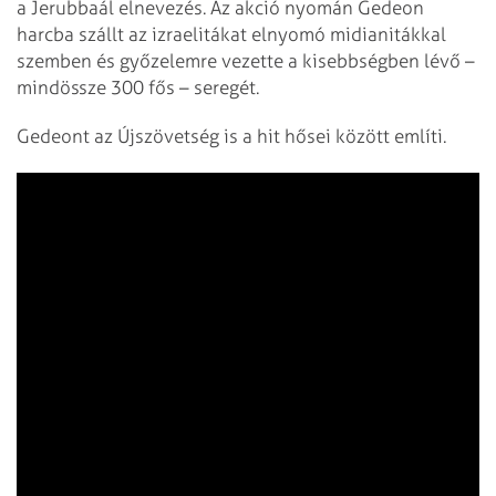
a Jerubbaál elnevezés. Az akció nyomán Gedeon
harcba szállt az izraelitákat elnyomó midianitákkal
szemben és győzelemre vezette a kisebbségben lévő –
mindössze 300 fős – seregét.
Gedeont az Újszövetség is a hit hősei között említi.