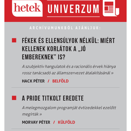
ARCHÍVUMUNKBÓL AJÁNLJUK:
FÉKEK ÉS ELLENSÚLYOK NÉLKÜL: MIÉRT
KELLENEK KORLÁTOK A „JÓ
EMBEREKNEK” IS?
A szubjektív hangulatok és a racionális érvek hiánya
rossz tanácsadó az államszervezet átalakításánál
»
HACK PÉTER
/
BELFÖLD
A PRIDE TITKOLT EREDETE
A melegmozgalom programját évtizedekkel ezelőtt
megírták
»
MORVAY PÉTER
/
KÜLFÖLD