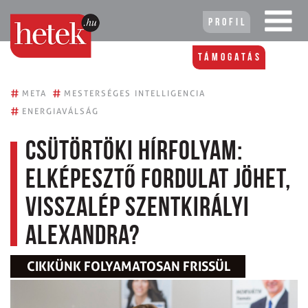
Profil
Támogatás
#
#
META
MESTERSÉGES INTELLIGENCIA
#
ENERGIAVÁLSÁG
Csütörtöki hírfolyam:
Elképesztő fordulat jöhet,
visszalép Szentkirályi
Alexandra?
CIKKÜNK FOLYAMATOSAN FRISSÜL