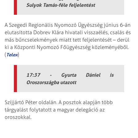
Sulyok Tamás-féle feljelentést
A Szegedi Regionális Nyomozó Ügyészség június 6-án
elutasította Dobrev Klára hivatali visszaélés, csalás és
más bűncselekmények miatt tett feljelentését – derül
ki a Központi Nyomozó Főügyészség közleményéből.
(
)
Telex
17:37 - Gyurta Dániel is
Oroszországba utazott
Szijjártó Péter oldalán. A posztok alapján több
tárgyalást folytatott a magyar delegáció az
oroszokkal.