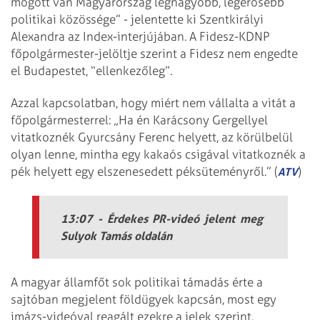
mögött van Magyarország legnagyobb, legerősebb
politikai közössége” - jelentette ki Szentkirályi
Alexandra az Index-interjújában. A Fidesz-KDNP
főpolgármester-jelöltje szerint a Fidesz nem engedte
el Budapestet, “ellenkezőleg”.
Azzal kapcsolatban, hogy miért nem vállalta a vitát a
főpolgármesterrel: „Ha én Karácsony Gergellyel
vitatkoznék Gyurcsány Ferenc helyett, az körülbelül
olyan lenne, mintha egy kakaós csigával vitatkoznék a
pék helyett egy elszenesedett péksüteményről.” (
)
ATV
13:07 - Érdekes PR-videó jelent meg
Sulyok Tamás oldalán
A magyar államfőt sok politikai támadás érte a
sajtóban megjelent földügyek kapcsán, most egy
imázs-videóval reagált ezekre a jelek szerint.