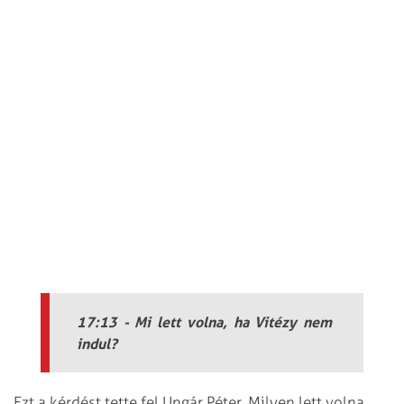
17:13 - Mi lett volna, ha Vitézy nem
indul?
Ezt a kérdést tette fel Ungár Péter. Milyen lett volna