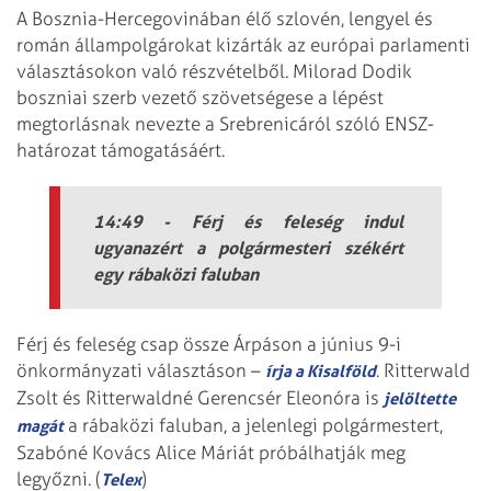
A Bosznia-Hercegovinában élő szlovén, lengyel és
román állampolgárokat kizárták az európai parlamenti
választásokon való részvételből. Milorad Dodik
boszniai szerb vezető szövetségese a lépést
megtorlásnak nevezte a Srebrenicáról szóló ENSZ-
határozat támogatásáért.
14:49 - Férj és feleség indul
ugyanazért a polgármesteri székért
egy rábaközi faluban
Férj és feleség csap össze Árpáson a június 9-i
önkormányzati választáson –
. Ritterwald
írja a Kisalföld
Zsolt és Ritterwaldné Gerencsér Eleonóra is
jelöltette
a rábaközi faluban, a jelenlegi polgármestert,
magát
Szabóné Kovács Alice Máriát próbálhatják meg
legyőzni. (
)
Telex