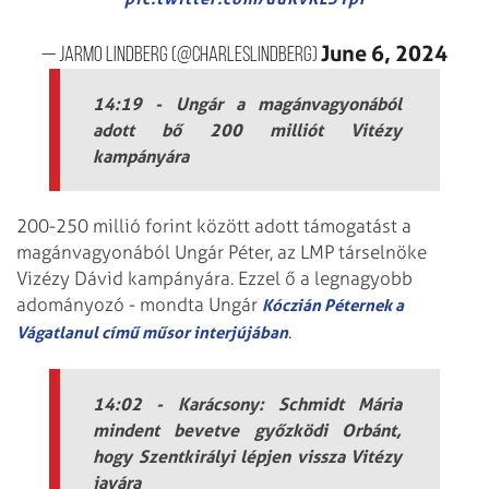
June 6, 2024
— Jarmo Lindberg (@CharlesLindberg)
14:19 - Ungár a magánvagyonából
adott bő 200 milliót Vitézy
kampányára
200-250 millió forint között adott támogatást a
magánvagyonából Ungár Péter, az LMP társelnöke
Vizézy Dávid kampányára. Ezzel ő a legnagyobb
adományozó - mondta Ungár
Kóczián Péternek a
.
Vágatlanul című műsor interjújában
14:02 - Karácsony: Schmidt Mária
mindent bevetve győzködi Orbánt,
hogy Szentkirályi lépjen vissza Vitézy
javára