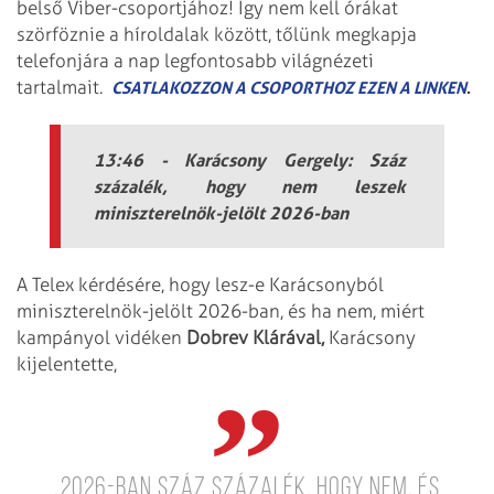
belső Viber-csoportjához! Így nem kell órákat
szörföznie a híroldalak között, tőlünk megkapja
telefonjára a nap legfontosabb világnézeti
tartalmait.
.
CSATLAKOZZON A CSOPORTHOZ EZEN A LINKEN
13:46 - Karácsony Gergely: Száz
százalék, hogy nem leszek
miniszterelnök-jelölt 2026-ban
A Telex kérdésére, hogy lesz-e Karácsonyból
miniszterelnök-jelölt 2026-ban, és ha nem, miért
kampányol vidéken
Dobrev
Klárával,
Karácsony
kijelentette,
„2026-ban száz százalék, hogy nem, és