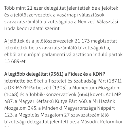
Több mint 21 ezer delegáltat jelentettek be a jelöltek
és a jelölőszervezetek a vasárnapi választások
szavazatszámláló bizottságaiba a Nemzeti Választási
Iroda keddi adatai szerint.
A jelöltek és a jelölőszervezetek 21 173 megbízottat
jelentettek be a szavazatszámláló bizottságokba,
ebből az európai parlamenti választáson induló pártok
15 689-et.
A legtöbb delegáltat (9361) a Fidesz és a KDNP
jelentette be
, őket a Tisztelet és Szabadság Párt (1871),
a DK-MSZP-Párbeszéd (1303), a Momentum Mozgalom
(1048) és a Jobbik-Konzervatívok (664) követi. Az LMP
487, a Magyar Kétfarkú Kutya Párt 460, a Mi Hazánk
Mozgalom 345, a Mindenki Magyarországa Néppárt
123, a Megoldás Mozgalom 27 szavazatszámláló
bizottsági delegáltat jelentett be, a Második Reformkor