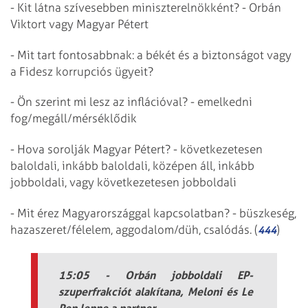
- Kit látna szívesebben miniszterelnökként? - Orbán
Viktort vagy Magyar Pétert
- Mit tart fontosabbnak: a békét és a biztonságot vagy
a Fidesz korrupciós ügyeit?
- Ön szerint mi lesz az inflációval? - emelkedni
fog/megáll/mérséklődik
- Hova sorolják Magyar Pétert? - következetesen
baloldali, inkább baloldali, középen áll, inkább
jobboldali, vagy következetesen jobboldali
- Mit érez Magyarországgal kapcsolatban? - büszkeség,
hazaszeret/félelem, aggodalom/düh, csalódás. (
)
444
15:05 - Orbán jobboldali EP-
szuperfrakciót alakítana, Meloni és Le
Pen lenne a partner