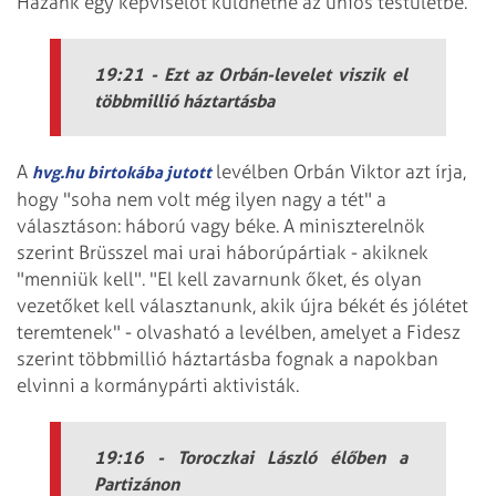
Hazánk egy képviselőt küldhetne az uniós testületbe.
19:21 - Ezt az Orbán-levelet viszik el
többmillió háztartásba
A
levélben Orbán Viktor azt írja,
hvg.hu birtokába jutott
hogy "soha nem volt még ilyen nagy a tét" a
választáson: háború vagy béke. A miniszterelnök
szerint Brüsszel mai urai háborúpártiak - akiknek
"menniük kell". "El kell zavarnunk őket, és olyan
vezetőket kell választanunk, akik újra békét és jólétet
teremtenek" - olvasható a levélben, amelyet a Fidesz
szerint többmillió háztartásba fognak a napokban
elvinni a kormánypárti aktivisták.
19:16 - Toroczkai László élőben a
Partizánon