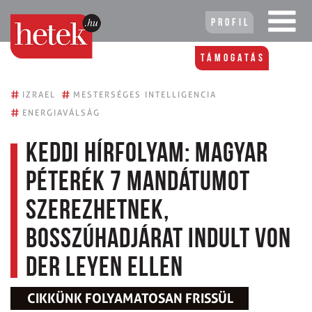
Profil
Támogatás
#
#
IZRAEL
MESTERSÉGES INTELLIGENCIA
#
ENERGIAVÁLSÁG
Keddi hírfolyam: Magyar
Péterék 7 mandátumot
szerezhetnek,
bosszúhadjárat indult Von
der Leyen ellen
CIKKÜNK FOLYAMATOSAN FRISSÜL