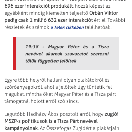
696 ezer interakciót produkált
, hozzá képest az
egyébként mindig kiemelten teljesítő
Orbán Viktor
pedig csak 1 millió 632 ezer interakciót
ért el. További
részletek és számok
találhatóak.
a Telex cikkében
19:38 - Magyar Péter és a Tisza
nevével akarnak szavazatot szerezni
tőlük független jelöltek
Egyre több helyről hallani olyan plakátokról és
szóróanyagokról, ahol a jelöltek úgy tüntetik fel
magukat, mintha őket Magyar Péter és a Tisza párt
támogatná, holott erről szó sincs.
Legutóbb Hadházy Ákos posztolt arról, hogy
zuglói
MSZP-s politikusok is a Tisza Párt nevével
kampányolnak
. Az Összefogás Zuglóért a plakátjain