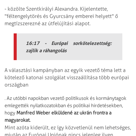
- közölte Szentkirályi Alexandra. Kijelentette,
"féltengelytörés és Gyurcsány emberei helyett" ő
megtízszerezné az útfelújítási alapot.
16:17 - Európai sorkötelezettség:
zajlik a ráhangolás
A választási kampányban az egyik vezető téma lett a
kötelező katonai szolgálat visszaállítása több európai
országban
. Az utóbbi napokban vezető politikusok és kormánytagok
emlegették nyilatkozatokban és politikai hirdetésekben,
hogy
Manfred Weber elküldené az ukrán frontra a
magyarokat.
Mint azóta kiderült, ez így közvetlenül nem lehetséges,
miután az Európai Uniónak nincs jelenleg ilyen