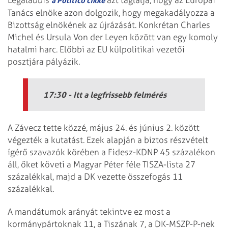
Legalábbis
azt taglalja, hogy az Európai
a Politico cikke
Tanács elnöke azon dolgozik, hogy megakadályozza a
Bizottság elnökének az újrázását. Konkrétan Charles
Michel és Ursula Von der Leyen között van egy komoly
hatalmi harc. Előbbi az EU külpolitikai vezetői
posztjára pályázik.
17:30 - Itt a legfrissebb felmérés
A Závecz tette közzé, május 24. és június 2. között
végezték a kutatást. Ezek alapján a biztos részvételt
ígérő szavazók körében a Fidesz-KDNP 45 százalékon
áll, őket követi a Magyar Péter féle TISZA-lista 27
százalékkal, majd a DK vezette összefogás 11
százalékkal.
A mandátumok arányát tekintve ez most a
kormánypártoknak 11, a Tiszának 7, a DK-MSZP-P-nek