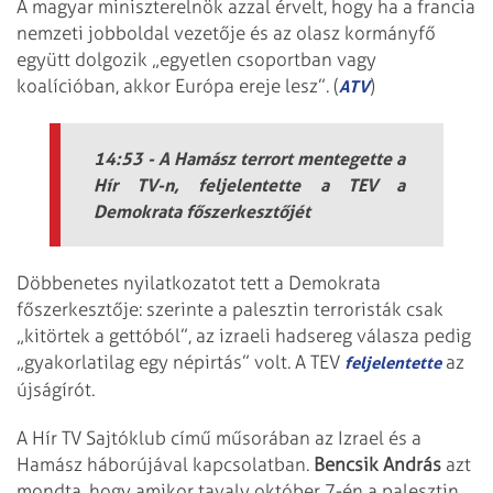
A magyar miniszterelnök azzal érvelt, hogy ha a francia
nemzeti jobboldal vezetője és az olasz kormányfő
együtt dolgozik „egyetlen csoportban vagy
koalícióban, akkor Európa ereje lesz”. (
)
ATV
14:53 - A Hamász terrort mentegette a
Hír TV-n, feljelentette a TEV a
Demokrata főszerkesztőjét
Döbbenetes nyilatkozatot tett a Demokrata
főszerkesztője: szerinte a palesztin terroristák csak
„kitörtek a gettóból”, az izraeli hadsereg válasza pedig
„gyakorlatilag egy népirtás” volt. A TEV
az
feljelentette
újságírót.
A Hír TV Sajtóklub című műsorában az Izrael és a
Hamász háborújával kapcsolatban.
Bencsik András
azt
mondta, hogy amikor tavaly október 7-én a palesztin