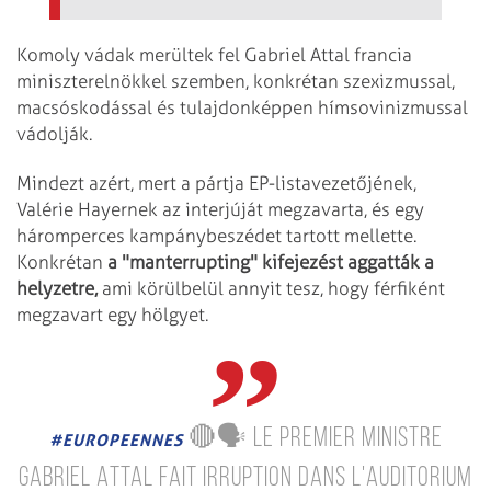
Komoly vádak merültek fel Gabriel Attal francia
miniszterelnökkel szemben, konkrétan szexizmussal,
macsóskodással és tulajdonképpen hímsovinizmussal
vádolják.
Mindezt azért, mert a pártja EP-listavezetőjének,
Valérie Hayernek az interjúját megzavarta, és egy
háromperces kampánybeszédet tartott mellette.
Konkrétan
a "manterrupting" kifejezést aggatták a
helyzetre,
ami körülbelül annyit tesz, hogy férfiként
megzavart egy hölgyet.
🔴🗣 Le Premier ministre
#EUROPEENNES
Gabriel Attal fait irruption dans l'auditorium