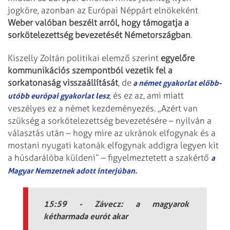
jogköre, azonban az Európai Néppárt elnökeként
Weber valóban beszélt arról, hogy támogatja a
sorkötelezettség bevezetését Németországban
.
Kiszelly Zoltán politikai elemző szerint
egyelőre
kommunikációs szempontból vezetik fel a
sorkatonaság visszaállítását
, de
a német gyakorlat előbb-
, és ez az, ami miatt
utóbb európai gyakorlat lesz
veszélyes ez a német kezdeményezés. „Azért van
szükség a sorkötelezettség bevezetésére – nyilván a
választás után – hogy mire az ukránok elfogynak és a
mostani nyugati katonák elfogynak addigra legyen kit
a húsdarálóba küldeni” – figyelmeztetett a szakértő
a
Magyar Nemzetnek adott interjúban.
15:59 - Závecz: a magyarok
kétharmada eurót akar