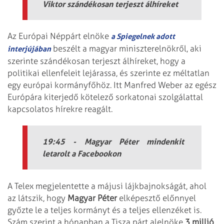
Viktor szándékosan terjeszt álhíreket
Az Európai Néppárt elnöke
a Spiegelnek adott
beszélt a magyar miniszterelnökről, aki
interjújában
szerinte szándékosan terjeszt álhíreket, hogy a
politikai ellenfeleit lejárassa, és szerinte ez méltatlan
egy európai kormányfőhöz. Itt Manfred Weber az egész
Európára kiterjedő kötelező sorkatonai szolgálattal
kapcsolatos hírekre reagált.
19:45 - Magyar Péter mindenkit
letarolt a Facebookon
A Telex megjelentette a májusi lájkbajnokságát, ahol
az látszik, hogy
Magyar Péter
elképesztő előnnyel
győzte le a teljes kormányt és a teljes ellenzéket is.
Szám szerint a hónapban a Tisza párt alelnöke
3 millió