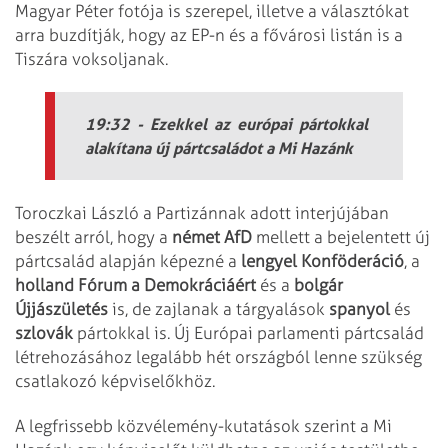
Magyar Péter fotója is szerepel, illetve a választókat
arra buzdítják, hogy az EP-n és a fővárosi listán is a
Tiszára voksoljanak.
19:32 - Ezekkel az európai pártokkal
alakítana új pártcsaládot a Mi Hazánk
Toroczkai László a Partizánnak adott interjújában
beszélt arról, hogy a
német AfD
mellett a bejelentett új
pártcsalád alapján képezné a
lengyel Konföderáció
, a
holland Fórum a Demokráciáért
és a
bolgár
Újjászületés
is, de zajlanak a tárgyalások
spanyol
és
szlovák
pártokkal is. Új Európai parlamenti pártcsalád
létrehozásához legalább hét országból lenne szükség
csatlakozó képviselőkhöz.
A legfrissebb közvélemény-kutatások szerint a Mi