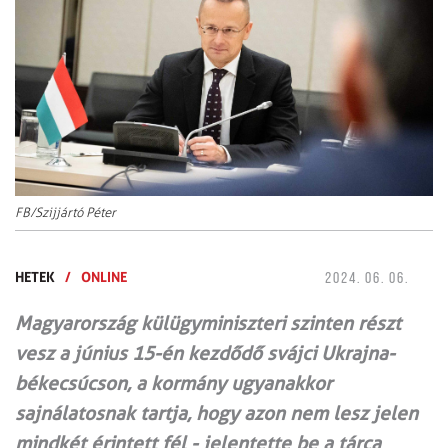
FB/Szijjártó Péter
HETEK
/
ONLINE
2024. 06. 06.
Magyarország külügyminiszteri szinten részt
vesz a június 15-én kezdődő svájci Ukrajna-
békecsúcson, a kormány ugyanakkor
sajnálatosnak tartja, hogy azon nem lesz jelen
mindkét érintett fél - jelentette be a tárca