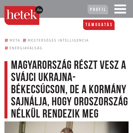
Profil
Támogatás
#
#
META
MESTERSÉGES INTELLIGENCIA
#
ENERGIAVÁLSÁG
Magyarország részt vesz a
svájci Ukrajna-
békecsúcson, de a kormány
sajnálja, hogy Oroszország
nélkül rendezik meg