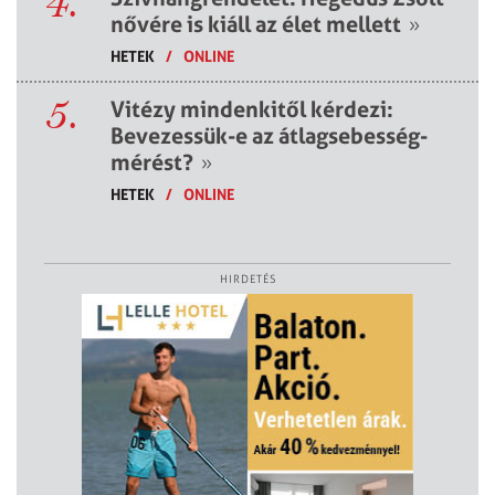
4.
nővére is kiáll az élet mellett
»
HETEK
/
ONLINE
5.
Vitézy mindenkitől kérdezi:
Bevezessük-e az átlagsebesség-
mérést?
»
HETEK
/
ONLINE
HIRDETÉS