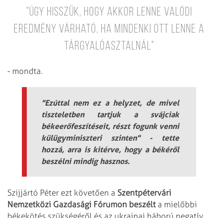
"Úgy hisszük, hogy akkor lenne valódi
eredmény várható, ha mindenki ott lenne a
tárgyalóasztalnál"
- mondta.
"Ezúttal nem ez a helyzet, de mivel
tiszteletben tartjuk a svájciak
békeerőfeszítéseit, részt fogunk venni
külügyminiszteri szinten" - tette
hozzá, arra is kitérve, hogy a békéről
beszélni mindig hasznos.
Szijjártó Péter ezt követően a
Szentpétervári
Nemzetközi Gazdasági Fórumon beszélt
a mielőbbi
békekötés szükségéről és az ukrajnai háború negatív