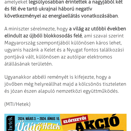
amelyeket
legsúlyosabban érintettek a nagyjából két
és fél éve tartó ukrajnai háború negatív
következményei az energiaellátás vonatkozásában
.
A miniszter sérelmezte, hogy
a világ az utóbbi években
elindult az újbóli blokkosodás felé
, ami szavai szerint
Magyarország szempontjából különösen káros lehet,
ugyanis hazánk a Kelet és a Nyugat fontos találkozási
pontjává vált, különösen az autóipar elektromos
átállásának területén.
Ugyanakkor abbéli reményét is kifejezte, hogy a
jövőben még helyreállhat majd a kölcsönös tiszteleten
és józan észen alapuló nemzetközi együttműködés.
(MTI/Hetek)