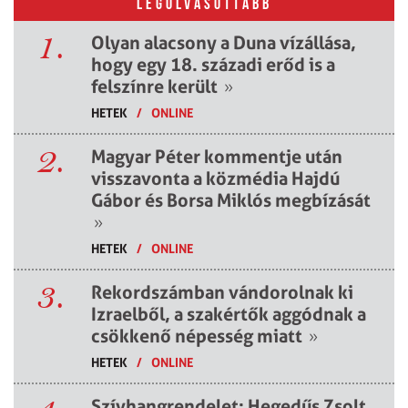
LEGOLVASOTTABB
1.
Olyan alacsony a Duna vízállása,
hogy egy 18. századi erőd is a
felszínre került
»
HETEK
/
ONLINE
2.
Magyar Péter kommentje után
visszavonta a közmédia Hajdú
Gábor és Borsa Miklós megbízását
»
HETEK
/
ONLINE
3.
Rekordszámban vándorolnak ki
Izraelből, a szakértők aggódnak a
csökkenő népesség miatt
»
HETEK
/
ONLINE
Szívhangrendelet: Hegedűs Zsolt