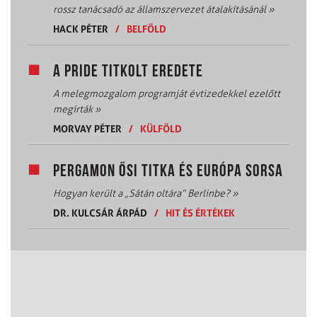
rossz tanácsadó az államszervezet átalakításánál
»
HACK PÉTER
/
BELFÖLD
A PRIDE TITKOLT EREDETE
A melegmozgalom programját évtizedekkel ezelőtt
megírták
»
MORVAY PÉTER
/
KÜLFÖLD
PERGAMON ŐSI TITKA ÉS EURÓPA SORSA
Hogyan került a „Sátán oltára” Berlinbe?
»
DR. KULCSÁR ÁRPÁD
/
HIT ÉS ÉRTÉKEK