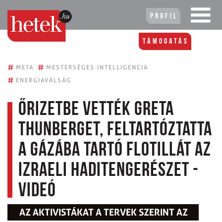
Profil
Támogatás
#
#
META
MESTERSÉGES INTELLIGENCIA
#
ENERGIAVÁLSÁG
Őrizetbe vették Greta
Thunberget, feltartóztatta
a Gázába tartó flotillát az
izraeli haditengerészet -
videó
AZ AKTIVISTÁKAT A TERVEK SZERINT AZ