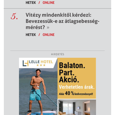
HETEK
/
ONLINE
5.
Vitézy mindenkitől kérdezi:
Bevezessük-e az átlagsebesség-
mérést?
»
HETEK
/
ONLINE
HIRDETÉS