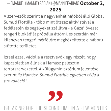
October 2,
— Emanuel (Mannie) Fabian (@manniefabian)
2025
A szervezők szerint a negyvenhét hajóból álló Global
Sumud Flottilla - több mint ötszáz aktivistával a
fedélzetén és segélyeket szállítva - a Gázai övezet
tengeri blokádját próbálja áttörni, és szerdán már
kilencven tengeri mérföldre megközelítette a háború
sújtotta területet.
Izrael azzal vádolja a résztvevők egy részét, hogy
kapcsolatban állnak a Hamász palesztin
terrorszervezettel. A külügyminisztérium jelentése
szerint
"a Hamász–Sumud Flottilla egyetlen célja a
provokáció".
BREAKING: For the second time in a few months