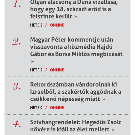
1.
Olyan alacsony a Duna vízállása,
hogy egy 18. századi erőd is a
felszínre került
»
HETEK
/
ONLINE
2.
Magyar Péter kommentje után
visszavonta a közmédia Hajdú
Gábor és Borsa Miklós megbízását
»
HETEK
/
ONLINE
3.
Rekordszámban vándorolnak ki
Izraelből, a szakértők aggódnak a
csökkenő népesség miatt
»
HETEK
/
ONLINE
4.
Szívhangrendelet: Hegedűs Zsolt
nővére is kiáll az élet mellett
»