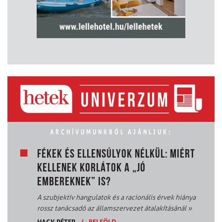
ARCHÍVUMUNKBÓL AJÁNLJUK:
FÉKEK ÉS ELLENSÚLYOK NÉLKÜL: MIÉRT
KELLENEK KORLÁTOK A „JÓ
EMBEREKNEK” IS?
A szubjektív hangulatok és a racionális érvek hiánya
rossz tanácsadó az államszervezet átalakításánál
»
HACK PÉTER
/
BELFÖLD