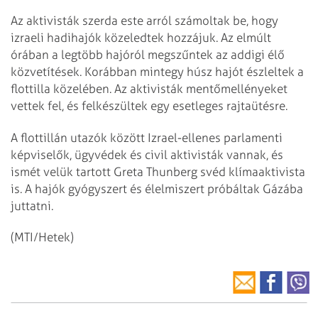
Az aktivisták szerda este arról számoltak be, hogy
izraeli hadihajók közeledtek hozzájuk. Az elmúlt
órában a legtöbb hajóról megszűntek az addigi élő
közvetítések. Korábban mintegy húsz hajót észleltek a
flottilla közelében. Az aktivisták mentőmellényeket
vettek fel, és felkészültek egy esetleges rajtaütésre.
A flottillán utazók között Izrael-ellenes parlamenti
képviselők, ügyvédek és civil aktivisták vannak, és
ismét velük tartott Greta Thunberg svéd klímaaktivista
is. A hajók gyógyszert és élelmiszert próbáltak Gázába
juttatni.
(MTI/Hetek)