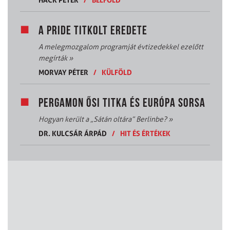
A PRIDE TITKOLT EREDETE
A melegmozgalom programját évtizedekkel ezelőtt
megírták
»
MORVAY PÉTER
/
KÜLFÖLD
PERGAMON ŐSI TITKA ÉS EURÓPA SORSA
Hogyan került a „Sátán oltára” Berlinbe?
»
DR. KULCSÁR ÁRPÁD
/
HIT ÉS ÉRTÉKEK