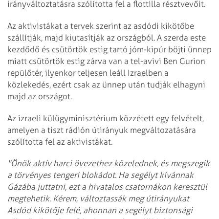
irányváltoztatásra szólította fel a flottilla résztvevőit.
Az aktivistákat a tervek szerint az asdódi kikötőbe
szállítják, majd kiutasítják az országból. A szerda este
kezdődő és csütörtök estig tartó jóm-kipúr böjti ünnep
miatt csütörtök estig zárva van a tel-avivi Ben Gurion
repülőtér, ilyenkor teljesen leáll Izraelben a
közlekedés, ezért csak az ünnep után tudják elhagyni
majd az országot.
Az izraeli külügyminisztérium közzétett egy felvételt,
amelyen a tiszt rádión útirányuk megváltozatására
szólította fel az aktivistákat.
"Önök aktív harci övezethez közelednek, és megszegik
a törvényes tengeri blokádot. Ha segélyt kívánnak
Gázába juttatni, ezt a hivatalos csatornákon keresztül
megtehetik. Kérem, változtassák meg útirányukat
Asdód kikötője felé, ahonnan a segélyt biztonsági