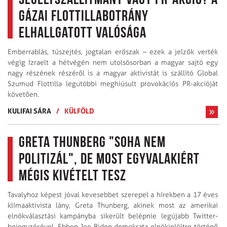
Segélyszállítmány vagy PR-akció? A
gázai flottillabotrány
elhallgatott valósága
Emberrablás, túszejtés, jogtalan erőszak – ezek a jelzők verték
végig Izraelt a hétvégén nem utolsósorban a magyar sajtó egy
nagy részének részéről is a magyar aktivistát is szállító Global
Szumud Flottilla legutóbbi meghiúsult provokációs PR-akcióját
követően.
KULIFAI SÁRA
/
KÜLFÖLD
Greta Thunberg "soha nem
politizál", de most egyvalakiért
mégis kivételt tesz
Tavalyhoz képest jóval kevesebbet szerepel a hírekben a 17 éves
klímaaktivista lány, Greta Thunberg, akinek most az amerikai
elnökválasztási kampányba sikerült belépnie legújabb Twitter-
bejegyzésével. Ebben Joe Biden demokrata elnökjelöltre történő