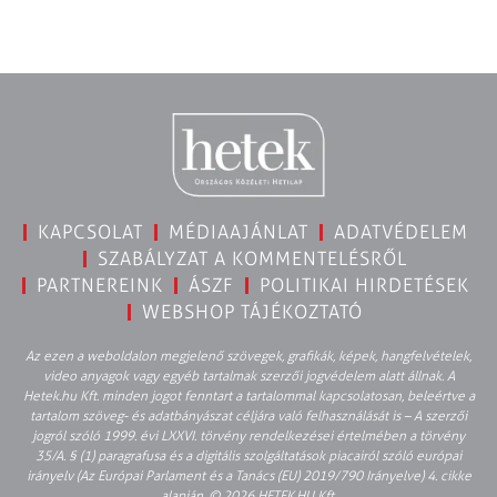
KAPCSOLAT
MÉDIAAJÁNLAT
ADATVÉDELEM
SZABÁLYZAT A KOMMENTELÉSRŐL
PARTNEREINK
ÁSZF
POLITIKAI HIRDETÉSEK
WEBSHOP TÁJÉKOZTATÓ
Az ezen a weboldalon megjelenő szövegek, grafikák, képek, hangfelvételek,
video anyagok vagy egyéb tartalmak szerzői jogvédelem alatt állnak. A
Hetek.hu Kft. minden jogot fenntart a tartalommal kapcsolatosan, beleértve a
tartalom szöveg- és adatbányászat céljára való felhasználását is – A szerzői
jogról szóló 1999. évi LXXVI. törvény rendelkezései értelmében a törvény
35/A. § (1) paragrafusa és a digitális szolgáltatások piacairól szóló európai
irányelv (Az Európai Parlament és a Tanács (EU) 2019/790 Irányelve) 4. cikke
alapján. © 2026 HETEK.HU Kft.