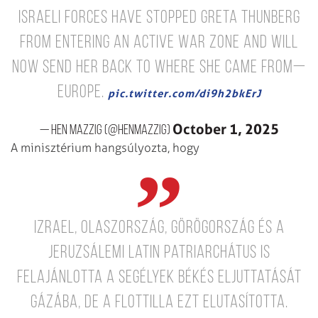
Israeli forces have stopped Greta Thunberg
from entering an active war zone and will
now send her back to where she came from—
Europe.
pic.twitter.com/di9h2bkErJ
October 1, 2025
— Hen Mazzig (@HenMazzig)
A minisztérium hangsúlyozta, hogy
Izrael, Olaszország, Görögország és a
jeruzsálemi latin patriarchátus is
felajánlotta a segélyek békés eljuttatását
Gázába, de a flottilla ezt elutasította.