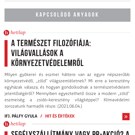
KAPCSOLÓDÓ ANYAGOK
hetilap
A természet filozófiája:
világvallások a
környezetvédelemről
Milyen gyökerei és eszmei háttere van az egyre népszerűbb
környezetvédő, „zöld” világszemléletnek? Mi erre a keresztény
egyházak válasza, és hogyan gondolkodnak a természetvédelem
jelentőségéről? Mennyiben egyeztethető össze a modern „zöld”
eszmeiség a zsidó–keresztény világképpel? Klímavédelmi
sorozatunk harmadik része. (2021.06.04.)
IFJ. PÁLFY GYULA
/
HIT ÉS ÉRTÉKEK
hetilap