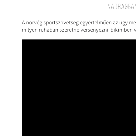
nadrágban
A norvég sportszövetség egyértelműen az ügy mell
milyen ruhában szeretne versenyezni: bikiniben 