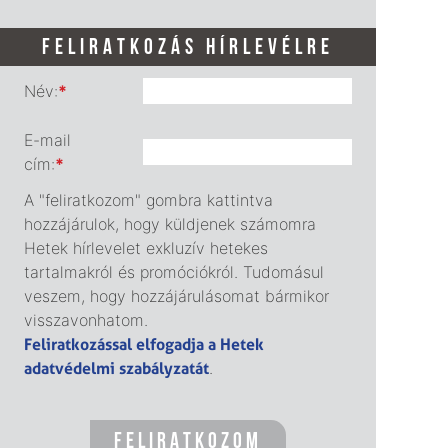
FELIRATKOZÁS HÍRLEVÉLRE
Név:
*
E-mail
cím:
*
A "feliratkozom" gombra kattintva
hozzájárulok, hogy küldjenek számomra
Hetek hírlevelet exkluzív hetekes
tartalmakról és promóciókról. Tudomásul
veszem, hogy hozzájárulásomat bármikor
visszavonhatom.
Feliratkozással elfogadja a Hetek
adatvédelmi szabályzatát
.