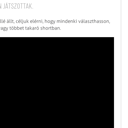
 játszottak.
é állt, céljuk elérni, hogy mindenki választhasson,
vagy többet takaró shortban.