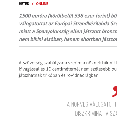
HETEK
/
ONLINE
1500 euróra (körülbelül 538 ezer forint) b
válogatottat az Európai Strandkézilabda S
miatt a Spanyolország ellen játszott bron
nem bikini alsóban, hanem shortban játszot
A Szövetség szabályzata szerint a nőknek bikinit k
kivágással és 10 centiméternél nem szélesebb bu
játszhatnak trikóban és rövidnadrágban.
A norvég válogatott
diszkriminatív s