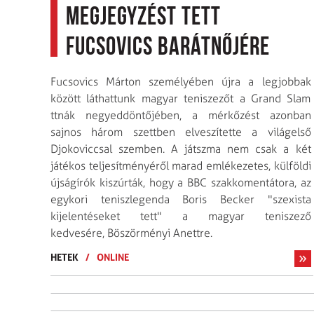
megjegyzést tett
Fucsovics barátnőjére
Fucsovics Márton személyében újra a legjobbak
között láthattunk magyar teniszezőt a Grand Slam
ttnák negyeddöntőjében, a mérkőzést azonban
sajnos három szettben elveszítette a világelső
Djokoviccsal szemben. A játszma nem csak a két
játékos teljesítményéről marad emlékezetes, külföldi
újságírók kiszúrták, hogy a BBC szakkomentátora, az
egykori teniszlegenda Boris Becker "szexista
kijelentéseket tett" a magyar teniszező
kedvesére, Böszörményi Anettre.
HETEK
/
ONLINE