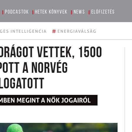
Podcastok
Hetek könyvek
News
Előfizetés
#
GES INTELLIGENCIA
ENERGIAVÁLSÁG
adrágot vettek, 1500
pott a norvég
logatott
MBEN MEGINT A NŐK JOGAIRÓL