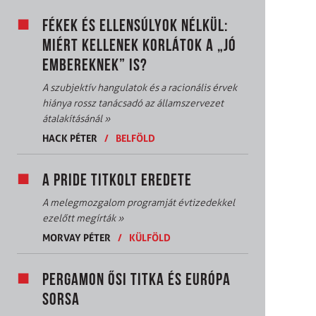
FÉKEK ÉS ELLENSÚLYOK NÉLKÜL:
MIÉRT KELLENEK KORLÁTOK A „JÓ
EMBEREKNEK” IS?
A szubjektív hangulatok és a racionális érvek
hiánya rossz tanácsadó az államszervezet
átalakításánál
»
HACK PÉTER
/
BELFÖLD
A PRIDE TITKOLT EREDETE
A melegmozgalom programját évtizedekkel
ezelőtt megírták
»
MORVAY PÉTER
/
KÜLFÖLD
PERGAMON ŐSI TITKA ÉS EURÓPA
SORSA