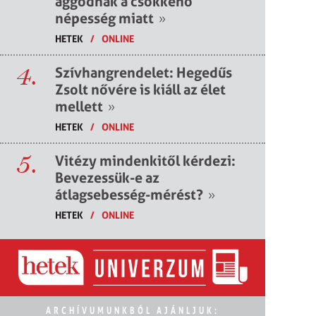
aggódnak a csökkenő
népesség miatt
»
HETEK
/
ONLINE
4.
Szívhangrendelet: Hegedűs
Zsolt nővére is kiáll az élet
mellett
»
HETEK
/
ONLINE
5.
Vitézy mindenkitől kérdezi:
Bevezessük-e az
átlagsebesség-mérést?
»
HETEK
/
ONLINE
ARCHÍVUMUNKBÓL AJÁNLJUK: