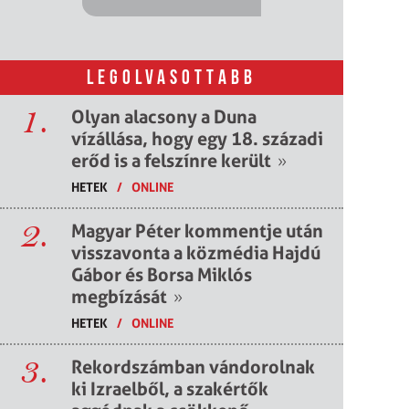
LEGOLVASOTTABB
1.
Olyan alacsony a Duna
vízállása, hogy egy 18. századi
erőd is a felszínre került
»
HETEK
/
ONLINE
2.
Magyar Péter kommentje után
visszavonta a közmédia Hajdú
Gábor és Borsa Miklós
megbízását
»
HETEK
/
ONLINE
3.
Rekordszámban vándorolnak
ki Izraelből, a szakértők