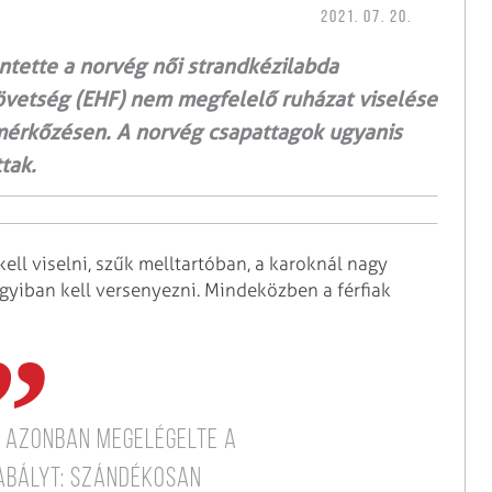
2021. 07. 20.
üntette a norvég női strandkézilabda
zövetség (EHF) nem megfelelő ruházat viselése
zmérkőzésen. A norvég csapattagok ugyanis
tak.
ell viselni, szűk melltartóban, a karoknál nagy
gyiban kell versenyezni. Mindeközben a férfiak
 azonban megelégelte a
zabályt: szándékosan