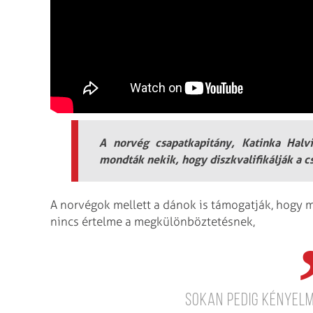
A norvég csapatkapitány, Katinka Halv
mondták nekik, hogy diszkvalifikálják a c
A norvégok mellett a dánok is támogatják, hogy m
nincs értelme a megkülönböztetésnek,
sokan pedig kényel