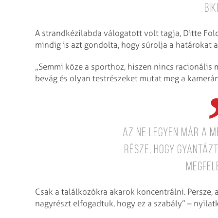
bik
A strandkézilabda válogatott volt tagja, Ditte Fo
mindig is azt gondolta, hogy súrolja a határokat a
„Semmi köze a sporthoz, hiszen nincs racionális 
bevág és olyan testrészeket mutat meg a kamerán
Az ne legyen már a m
része, hogy gyantázt
megfele
Csak a találkozókra akarok koncentrálni. Persze, 
nagyrészt elfogadtuk, hogy ez a szabály” – nyilat