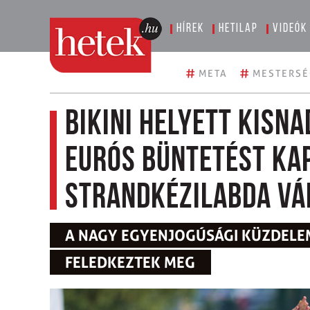
Hírek
Hetilap
Videók
#
#
META
MESTERSÉ
Bikini helyett kisn
eurós büntetést ka
strandkézilabda vá
A NAGY EGYENJOGÚSÁGI KÜZDELE
FELEDKEZTEK MEG