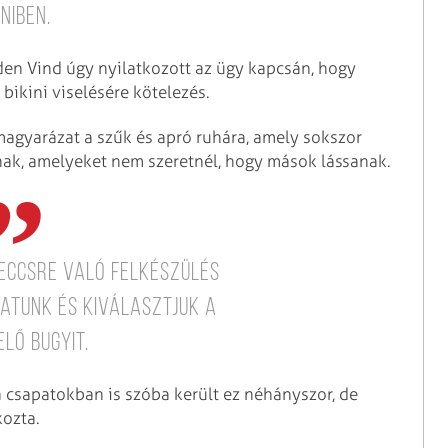
iniben.
lden Vind úgy nyilatkozott az ügy kapcsán, hogy
 bikini viselésére kötelezés.
magyarázat a szűk és apró ruhára, amely sokszor
ak, amelyeket nem szeretnél, hogy mások lássanak.
eccsre való felkészülés
atunk és kiválasztjuk a
lő bugyit.
a csapatokban is szóba került ez néhányszor, de
kozta.