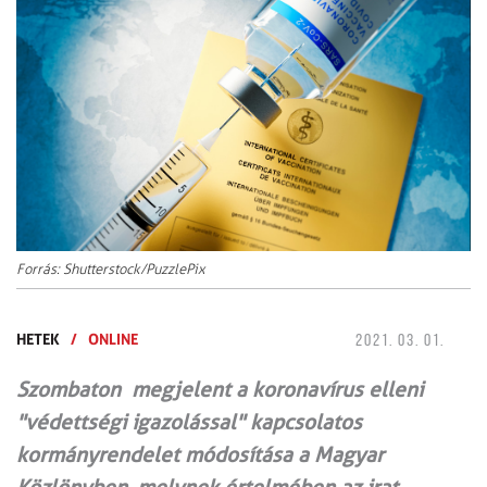
Forrás: Shutterstock/PuzzlePix
HETEK
/
ONLINE
2021. 03. 01.
Szombaton megjelent a koronavírus elleni
"védettségi igazolással" kapcsolatos
kormányrendelet módosítása a Magyar