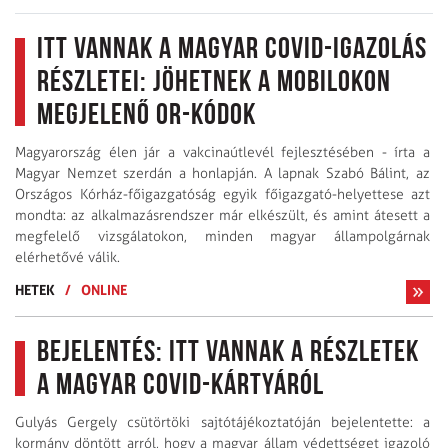
Itt vannak a magyar Covid-igazolás
részletei: jöhetnek a mobilokon
megjelenő OR-kódok
Magyarország élen jár a vakcinaútlevél fejlesztésében - írta a
Magyar Nemzet szerdán a honlapján. A lapnak Szabó Bálint, az
Országos Kórház-főigazgatóság egyik főigazgató-helyettese azt
mondta: az alkalmazásrendszer már elkészült, és amint átesett a
megfelelő vizsgálatokon, minden magyar állampolgárnak
elérhetővé válik.
HETEK
/
ONLINE
Bejelentés: itt vannak a részletek
a magyar Covid-kártyáról
Gulyás Gergely csütörtöki sajtótájékoztatóján bejelentette: a
kormány döntött arról, hogy a magyar állam védettséget igazoló