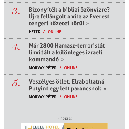
3.
Bizonyíték a bibliai özönvízre?
Újra fellángolt a vita az Everest
tengeri kőzetei körül
»
HETEK
/
ONLINE
4.
Már 2800 Hamasz-terroristát
likvidált a különleges izraeli
kommandó
»
MORVAY PÉTER
/
ONLINE
5.
Veszélyes ötlet: Elraboltatná
Putyint egy lett parancsnok
»
MORVAY PÉTER
/
ONLINE
HIRDETÉS