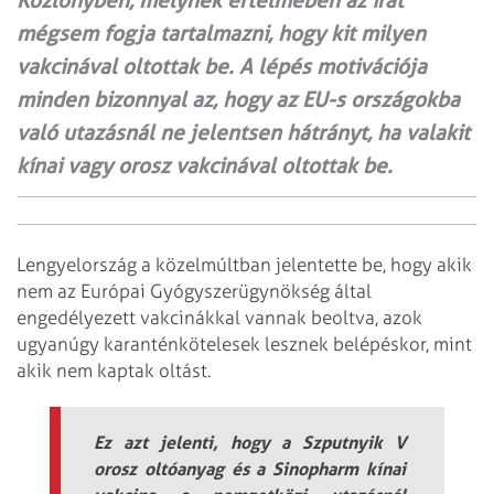
Közlönyben, melynek értelmében az irat
mégsem fogja tartalmazni, hogy kit milyen
vakcinával oltottak be. A lépés motivációja
minden bizonnyal az, hogy az EU-s országokba
való utazásnál ne jelentsen hátrányt, ha valakit
kínai vagy orosz vakcinával oltottak be.
Lengyelország a közelmúltban jelentette be, hogy akik
nem az Európai Gyógyszerügynökség által
engedélyezett vakcinákkal vannak beoltva, azok
ugyanúgy karanténkötelesek lesznek belépéskor, mint
akik nem kaptak oltást.
Ez azt jelenti, hogy a Szputnyik V
orosz oltóanyag és a Sinopharm kínai