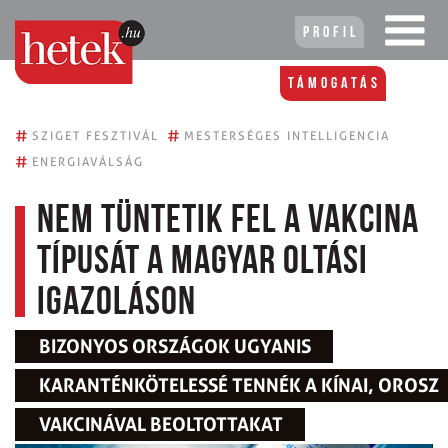
Profil
Támogatás
#
#
SZIGET FESZTIVÁL
MESTERSÉGES INTELLIGENCIA
#
ENERGIAVÁLSÁG
Nem tüntetik fel a vakcina
típusát a magyar oltási
igazoláson
BIZONYOS ORSZÁGOK UGYANIS
KARANTÉNKÖTELESSÉ TENNÉK A KÍNAI, OROSZ
VAKCINÁVAL BEOLTOTTAKAT