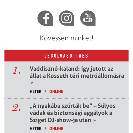
Kövessen minket!
LEGOLVASOTTABB
1.
Vaddisznó-kaland: így jutott az
állat a Kossuth téri metróállomásra
»
HETEK
/
ONLINE
2.
„A nyakába szúrták be” – Súlyos
vádak és biztonsági aggályok a
Sziget DJ-show-ja után
»
HETEK
/
ONLINE