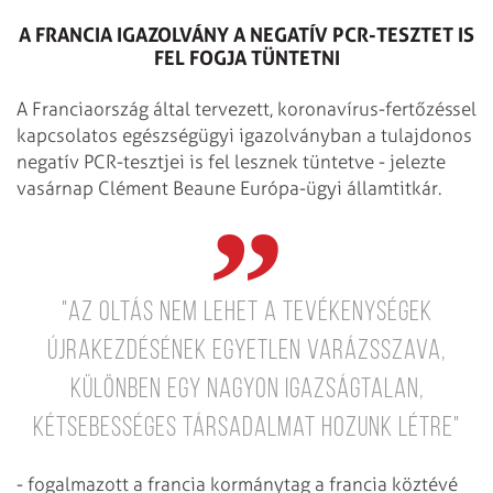
A FRANCIA IGAZOLVÁNY A NEGATÍV PCR-TESZTET IS
FEL FOGJA TÜNTETNI
A Franciaország által tervezett, koronavírus-fertőzéssel
kapcsolatos egészségügyi igazolványban a tulajdonos
negatív PCR-tesztjei is fel lesznek tüntetve - jelezte
vasárnap Clément Beaune Európa-ügyi államtitkár.
"Az oltás nem lehet a tevékenységek
újrakezdésének egyetlen varázsszava,
különben egy nagyon igazságtalan,
kétsebességes társadalmat hozunk létre"
- fogalmazott a francia kormánytag a francia köztévé