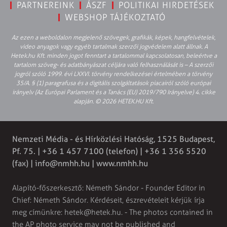
PARTNEREINK
ÁSZF
POLITIKAI HIRDETÉSEK
WEBSHOP TÁJÉKOZTATÓ
Az ezen a weboldalon megjelenő szövegek, grafikák, képek, hangfelvételek,
video anyagok vagy egyéb tartalmak szerzői jogvédelem alatt állnak. A
Hetek.hu Kft. minden jogot fenntart a tartalommal kapcsolatosan, beleértve a
tartalom szöveg- és adatbányászat céljára való felhasználását is – A szerzői
jogról szóló 1999. évi LXXVI. törvény rendelkezései értelmében a törvény
35/A. § (1) paragrafusa és a digitális szolgáltatások piacairól szóló európai
irányelv (Az Európai Parlament és a Tanács (EU) 2019/790 Irányelve) 4. cikke
alapján. © 2026 HETEK.HU Kft.
Nemzeti Média - és Hírközlési Hatóság, 1525 Budapest,
Pf. 75. | +36 1 457 7100 (telefon) | +36 1 356 5520
(fax) |
info@nmhh.hu
| www.nmhh.hu
Alapító-főszerkesztő: Németh Sándor - Founder Editor in
Chief: Németh Sándor. Kérdéseit, észrevételeit kérjük írja
meg címünkre:
hetek@hetek.hu
. - The photos contained in
the AP photo service may not be published and