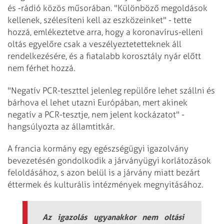
és -rádió közös műsorában. "Különböző megoldások
kellenek, szélesíteni kell az eszközeinket" - tette
hozzá, emlékeztetve arra, hogy a koronavírus-elleni
oltás egyelőre csak a veszélyeztetetteknek áll
rendelkezésére, és a fiatalabb korosztály nyár előtt
nem férhet hozzá.
"Negatív PCR-teszttel jelenleg repülőre lehet szállni és
bárhova el lehet utazni Európában, mert akinek
negatív a PCR-tesztje, nem jelent kockázatot" -
hangsúlyozta az államtitkár.
A francia kormány egy egészségügyi igazolvány
bevezetésén gondolkodik a járványügyi korlátozások
feloldásához, s azon belül is a járvány miatt bezárt
éttermek és kulturális intézmények megnyitásához.
Az igazolás ugyanakkor nem oltási