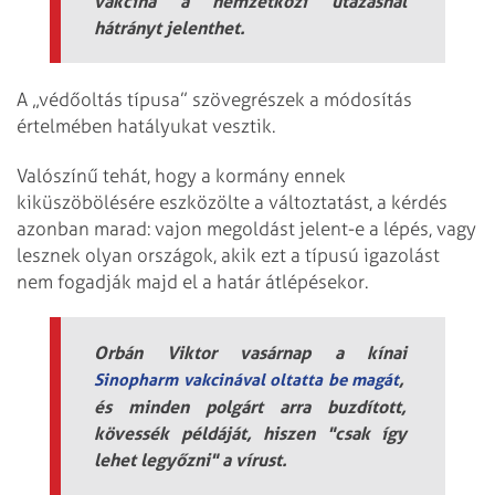
vakcina a nemzetközi utazásnál
hátrányt jelenthet.
A „védőoltás típusa” szövegrészek a módosítás
értelmében hatályukat vesztik.
Valószínű tehát, hogy a kormány ennek
kiküszöbölésére eszközölte a változtatást, a kérdés
azonban marad: vajon megoldást jelent-e a lépés, vagy
lesznek olyan országok, akik ezt a típusú igazolást
nem fogadják majd el a határ átlépésekor.
Orbán Viktor vasárnap a kínai
,
Sinopharm vakcinával oltatta be magát
és minden polgárt arra buzdított,
kövessék példáját, hiszen "csak így
lehet legyőzni" a vírust.