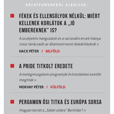
ARCHÍVUMUNKBÓL AJÁNLJUK:
FÉKEK ÉS ELLENSÚLYOK NÉLKÜL: MIÉRT
KELLENEK KORLÁTOK A „JÓ
EMBEREKNEK” IS?
A szubjektív hangulatok és a racionális érvek hiánya
rossz tanácsadó az államszervezet átalakításánál
»
HACK PÉTER
/
BELFÖLD
A PRIDE TITKOLT EREDETE
A melegmozgalom programját évtizedekkel ezelőtt
megírták
»
MORVAY PÉTER
/
KÜLFÖLD
PERGAMON ŐSI TITKA ÉS EURÓPA SORSA
Hogyan került a „Sátán oltára” Berlinbe?
»