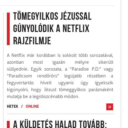
Tömegyilkos Jézussal
gúnyolódik a Netflix
rajzfilmje
A Netflix már korábban is sokkolt több sorozatával,
azonban most igazán mélyre sikerült
süllyednie. Egyik sorozata, a "Paradise P.D." vagy
"Paradicsom rendőrörs" legújabb részében a
fegyvertartás híveit ugyanis úgy igyekszik
kigúnyolni, hogy Jézust tömeggyilkos paráznaként
mutatja be a legobszcénabb módon.
HETEK
/
ONLINE
A Küldetés halad tovább: