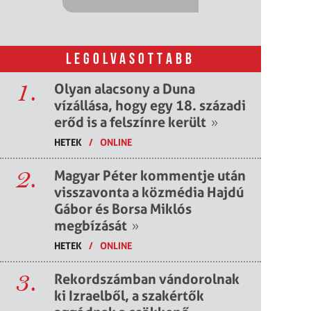
LEGOLVASOTTABB
1.
Olyan alacsony a Duna
vízállása, hogy egy 18. századi
erőd is a felszínre került
»
HETEK
/
ONLINE
2.
Magyar Péter kommentje után
visszavonta a közmédia Hajdú
Gábor és Borsa Miklós
megbízását
»
HETEK
/
ONLINE
3.
Rekordszámban vándorolnak
ki Izraelből, a szakértők