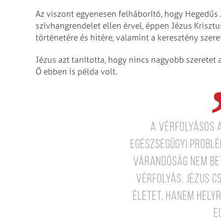
Az viszont egyenesen felháborító, hogy Hegedűs 
szívhangrendelet ellen érvel, éppen Jézus Krisztu
történetére és hitére, valamint a keresztény szere
Jézus azt tanította, hogy nincs nagyobb szeretet 
Ő ebben is példa volt.
A vérfolyásos 
egészségügyi problé
várandóság NEM BE
VÉRFOLYÁS. Jézus c
ÉLETET, hanem HELY
E