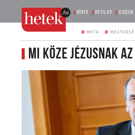
Hírek
Hetilap
Videók
#
#
META
MESTERSÉ
Mi köze Jézusnak a