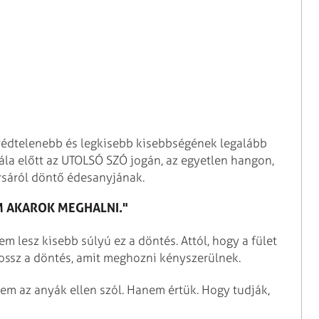
egvédtelenebb és legkisebb kisebbségének legalább
alála előtt az UTOLSÓ SZÓ jogán, az egyetlen hangon,
orsáról döntő édesanyjának.
 AKAROK MEGHALNI."
nem lesz kisebb súlyú ez a döntés. Attól, hogy a fület
rossz a döntés, amit meghozni kényszerülnek.
em az anyák ellen szól. Hanem értük. Hogy tudják,