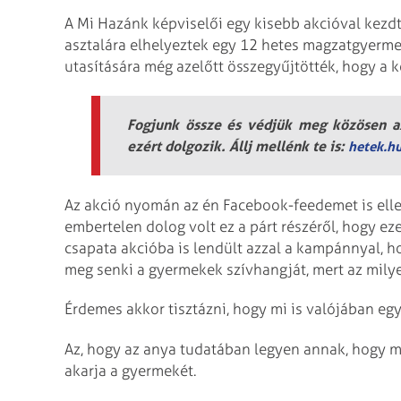
A Mi Hazánk képviselői egy kisebb akcióval kezdt
asztalára elhelyeztek egy 12 hetes magzatgyerme
utasítására még azelőtt összegyűjtötték, hogy a 
Fogjunk össze és védjük meg közösen az
ezért dolgozik. Állj mellénk te is:
hetek.h
Az akció nyomán az én Facebook-feedemet is ell
embertelen dolog volt ez a párt részéről, hogy e
csapata akcióba is lendült azzal a kampánnyal, 
meg senki a gyermekek szívhangját, mert az mil
Érdemes akkor tisztázni, hogy mi is valójában eg
Az, hogy az anya tudatában legyen annak, hogy mi
akarja a gyermekét.