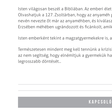
Isten világosan beszél a Bibliában. Az emberi élet
Olvashatjuk a 127. Zsoltárban, hogy az anyaméh g
nevén nevezte őt már az anyaméhben, és kiválasz
Erzsében méhében ugrándozott és ficánkolt, amiko
Isten emberként tekint a magzatgyermekekre is, aki
Természetesen mindent meg kell tennünk a krízi
az nem segítség, hogy elnémítjuk a gyermekük 
legrosszabb döntését...
KAPCSOLÓ