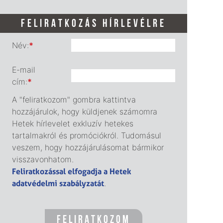
FELIRATKOZÁS HÍRLEVÉLRE
Név:
*
E-mail
cím:
*
A "feliratkozom" gombra kattintva
hozzájárulok, hogy küldjenek számomra
Hetek hírlevelet exkluzív hetekes
tartalmakról és promóciókról. Tudomásul
veszem, hogy hozzájárulásomat bármikor
visszavonhatom.
Feliratkozással elfogadja a Hetek
adatvédelmi szabályzatát
.