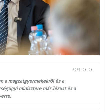
2026. 07. 07.
ben a magzatgyermekekről és a
ségügyi minisztere már Jézust és a
verte.