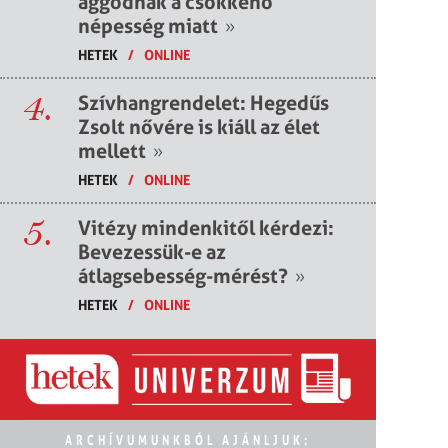
aggódnak a csökkenő
népesség miatt
»
HETEK
/
ONLINE
4.
Szívhangrendelet: Hegedűs
Zsolt nővére is kiáll az élet
mellett
»
HETEK
/
ONLINE
5.
Vitézy mindenkitől kérdezi:
Bevezessük-e az
átlagsebesség-mérést?
»
HETEK
/
ONLINE
ARCHÍVUMUNKBÓL AJÁNLJUK: