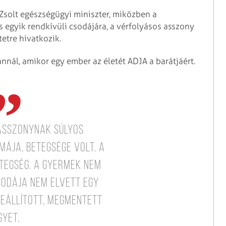
Zsolt egészségügyi miniszter, miközben a
s egyik rendkívüli csodájára, a vérfolyásos asszony
tetre hivatkozik.
annál, amikor egy ember az életét ADJA a barátjáért.
asszonynak súlyos
mája, betegsége volt. A
TEGSÉG. A gyermek NEM
sodája NEM ELVETT EGY
REÁLLÍTOTT, MEGMENTETT
GYET.