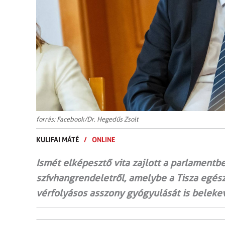
forrás: Facebook/Dr. Hegedűs Zsolt
KULIFAI MÁTÉ
/
ONLINE
Ismét elképesztő vita zajlott a parlament
szívhangrendeletről, amelybe a Tisza egész
vérfolyásos asszony gyógyulását is beleke