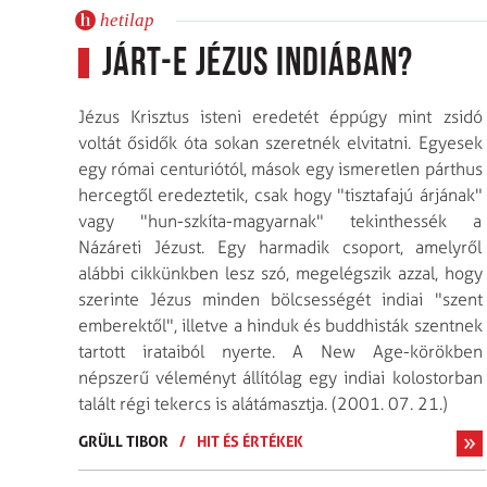
hetilap
Járt-e Jézus Indiában?
Jézus Krisztus isteni eredetét éppúgy mint zsidó
voltát ősidők óta sokan szeretnék elvitatni. Egyesek
egy római centuriótól, mások egy ismeretlen párthus
hercegtől eredeztetik, csak hogy "tisztafajú árjának"
vagy "hun-szkíta-magyarnak" tekinthessék a
Názáreti Jézust. Egy harmadik csoport, amelyről
alábbi cikkünkben lesz szó, megelégszik azzal, hogy
szerinte Jézus minden bölcsességét indiai "szent
emberektől", illetve a hinduk és buddhisták szentnek
tartott irataiból nyerte. A New Age-körökben
népszerű véleményt állítólag egy indiai kolostorban
talált régi tekercs is alátámasztja. (2001. 07. 21.)
GRÜLL TIBOR
/
HIT ÉS ÉRTÉKEK