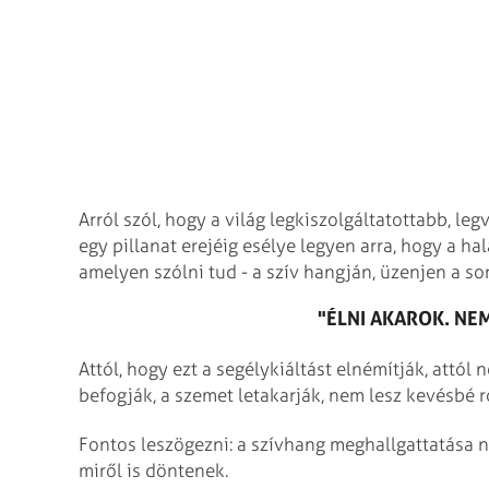
Arról szól, hogy a világ legkiszolgáltatottabb, l
egy pillanat erejéig esélye legyen arra, hogy a h
amelyen szólni tud - a szív hangján, üzenjen a s
"ÉLNI AKAROK.
NEM
Attól, hogy ezt a segélykiáltást elnémítják, attól 
befogják, a szemet letakarják, nem lesz kevésbé 
Fontos leszögezni: a szívhang meghallgattatása n
miről is döntenek.