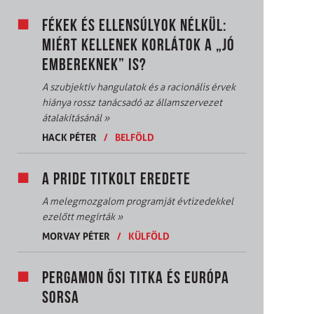
FÉKEK ÉS ELLENSÚLYOK NÉLKÜL:
MIÉRT KELLENEK KORLÁTOK A „JÓ
EMBEREKNEK” IS?
A szubjektív hangulatok és a racionális érvek
hiánya rossz tanácsadó az államszervezet
átalakításánál
»
HACK PÉTER
/
BELFÖLD
A PRIDE TITKOLT EREDETE
A melegmozgalom programját évtizedekkel
ezelőtt megírták
»
MORVAY PÉTER
/
KÜLFÖLD
PERGAMON ŐSI TITKA ÉS EURÓPA
SORSA