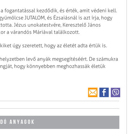
 a fogantatással kezdődik, és érték, amit védeni kell.
yümölcse JUTALOM, és Ézsaiásnál is azt írja, hogy
totta. Jézus unokatestvére, Keresztelő János
r a várandós Máriával találkozott.
ket úgy szeretett, hogy az életét adta értük is.
shelyzetben levő anyák megsegítéséért. De számukra
hangját, hogy könnyebben meghozhassák életük
DÓ ANYAGOK