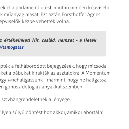
ék el a parlamenti ülést, miután minden képviselő
k műanyag mását. Ezt aztán Forsthoffer Ágnes
képviselők kézbe vehették volna.
 értékeinket! Hit, család, nemzet - a Hetek
u/tamogatas
epték a felháborodott bejegyzések, hogy micsoda
zeket a bábukat kirakták az asztalokra. A Momentum
hogy #nehallgassunk - mármint, hogy ne hallgassa
yen gonosz dolog az anyákkal szemben.
y szívhangrendeletnek a lényege:
lyen súlyú döntést hoz akkor, amikor abortálni