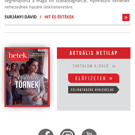
végrehajtotta a maga kis szabadságharcát, nyomasztó kérdések
nehezednek hazánk lelkiismeretére.
SURJÁNYI DÁVID
/
HIT ÉS ÉRTÉKEK
Aktuális hetilap