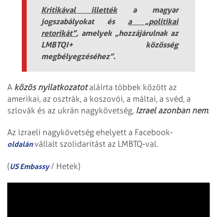
Kritikával illették
a magyar
jogszabályokat és
a „politikai
retorikát”
, amelyek „hozzájárulnak az
LMBTQI+ közösség
megbélyegzéséhez”.
A
közös nyilatkozatot
aláírta többek között az
amerikai, az osztrák, a koszovói, a máltai, a svéd, a
szlovák és az ukrán nagykövetség,
Izrael azonban nem
.
Az izraeli nagykövetség ehelyett a Facebook-
vállalt szolidaritást az LMBTQ-val.
oldalán
(
/ Hetek)
US Embassy