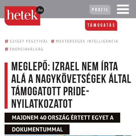
Profil
Támogatás
#
#
SZIGET FESZTIVÁL
MESTERSÉGES INTELLIGENCIA
#
ENERGIAVÁLSÁG
Meglepő: Izrael nem írta
alá a nagykövetségek által
támogatott Pride-
nyilatkozatot
MAJDNEM 40 ORSZÁG ÉRTETT EGYET A
DOKUMENTUMMAL