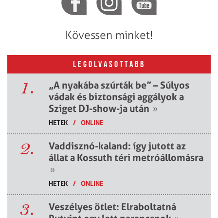
Kövessen minket!
LEGOLVASOTTABB
1.
„A nyakába szúrták be” – Súlyos
vádak és biztonsági aggályok a
Sziget DJ-show-ja után
»
HETEK
/
ONLINE
2.
Vaddisznó-kaland: így jutott az
állat a Kossuth téri metróállomásra
»
HETEK
/
ONLINE
3.
Veszélyes ötlet: Elraboltatná