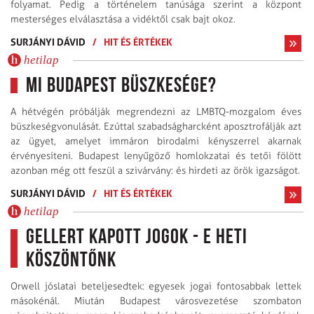
folyamat. Pedig a történelem tanúsága szerint a központ
mesterséges elválasztása a vidéktől csak bajt okoz.
SURJÁNYI DÁVID
/
HIT ÉS ÉRTÉKEK
hetilap
Mi Budapest büszkesége?
A hétvégén próbálják megrendezni az LMBTQ-mozgalom éves
büszkeségvonulását. Ezúttal szabadságharcként aposztrofálják azt
az ügyet, amelyet immáron birodalmi kényszerrel akarnak
érvényesíteni. Budapest lenyűgöző homlokzatai és tetői fölött
azonban még ott feszül a szivárvány: és hirdeti az örök igazságot.
SURJÁNYI DÁVID
/
HIT ÉS ÉRTÉKEK
hetilap
Gellert kapott jogok - E heti
köszöntőnk
Orwell jóslatai beteljesedtek: egyesek jogai fontosabbak lettek
másokénál. Miután Budapest városvezetése szombaton