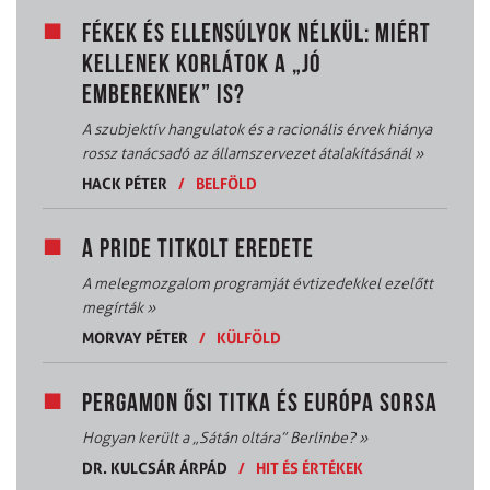
FÉKEK ÉS ELLENSÚLYOK NÉLKÜL: MIÉRT
KELLENEK KORLÁTOK A „JÓ
EMBEREKNEK” IS?
A szubjektív hangulatok és a racionális érvek hiánya
rossz tanácsadó az államszervezet átalakításánál
»
HACK PÉTER
/
BELFÖLD
A PRIDE TITKOLT EREDETE
A melegmozgalom programját évtizedekkel ezelőtt
megírták
»
MORVAY PÉTER
/
KÜLFÖLD
PERGAMON ŐSI TITKA ÉS EURÓPA SORSA
Hogyan került a „Sátán oltára” Berlinbe?
»
DR. KULCSÁR ÁRPÁD
/
HIT ÉS ÉRTÉKEK