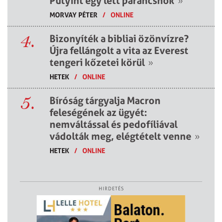
Putyint egy lett parancsnok
»
MORVAY PÉTER
/
ONLINE
4.
Bizonyíték a bibliai özönvízre?
Újra fellángolt a vita az Everest
tengeri kőzetei körül
»
HETEK
/
ONLINE
5.
Bíróság tárgyalja Macron
feleségének az ügyét:
nemváltással és pedofíliával
vádolták meg, elégtételt venne
»
HETEK
/
ONLINE
HIRDETÉS