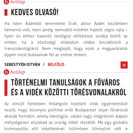
hetilap
Kedves Olvasó!
Ha Isten Ádámból teremtette Évát, akkor Ádám kezdetben
kétnemű volt, Isten pedig nemváltó műtétet hajtott végre rajta –
ilyen és ehhez hasonló teológiai okfejtések sorába botlik az
ember, ha a közösségi oldalakon vitába bocsátkozik a
transzideológiáról. Nem meglepő, hogy ezek a magyarázatok
éppen most bukkannak fel az online térben.
SEBESTYÉN ISTVÁN
/
BELFÖLD
hetilap
Történelmi tanulságok a főváros
és a vidék közötti törésvonalakról
Az elmúlt hetekben fellángoló közéleti viták egyértelművé
teszik, hogy bizonyos politikai erők Budapestet olyan fővárossá
akarják formálni, amely ideológiai, vallási vagy világnézeti alapon
mélységesen elszakad az ország többi részétől. Ma egy globális
kozmopolita elit kiépítésével különösen könnyűvé vált e