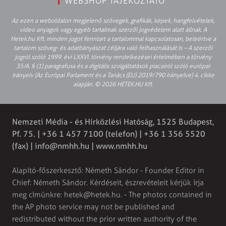
WEBSHOP TÁJÉKOZTATÓ
Az ezen a weboldalon megjelenő szövegek, grafikák, képek, hangfelvételek,
video anyagok vagy egyéb tartalmak szerzői jogvédelem alatt állnak. A
Hetek.hu Kft. minden jogot fenntart a tartalommal kapcsolatosan, beleértve a
tartalom szöveg- és adatbányászat céljára való felhasználását is – A szerzői
jogról szóló 1999. évi LXXVI. törvény rendelkezései értelmében a törvény
35/A. § (1) paragrafusa és a digitális szolgáltatások piacairól szóló európai
irányelv (Az Európai Parlament és a Tanács (EU) 2019/790 Irányelve) 4. cikke
alapján. © 2026 HETEK.HU Kft.
Nemzeti Média - és Hírközlési Hatóság, 1525 Budapest,
Pf. 75. | +36 1 457 7100 (telefon) | +36 1 356 5520
(fax) |
info@nmhh.hu
| www.nmhh.hu
Alapító-főszerkesztő: Németh Sándor - Founder Editor in
Chief: Németh Sándor. Kérdéseit, észrevételeit kérjük írja
meg címünkre:
hetek@hetek.hu
. - The photos contained in
the AP photo service may not be published and
redistributed without the prior written authority of the