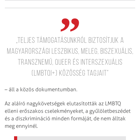
„Teljes támogatásunkról biztosítjuk a
magyarországi leszbikus, meleg, biszexuális,
transznemű, queer és interszexuális
(LMBTQI+) közösség tagjait”
– áll a közös dokumentumban.
Az aláíró nagykövetségek elutasították az LMBTQ
elleni erőszakos cselekményeket, a gyűlöletbeszédet
és a diszkrimináció minden formáját, de nem álltak
meg ennyinél.