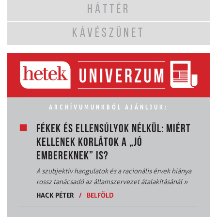
HÁTTÉR
KÁVÉSZÜNET
ARCHÍVUMUNKBÓL AJÁNLJUK:
FÉKEK ÉS ELLENSÚLYOK NÉLKÜL: MIÉRT
KELLENEK KORLÁTOK A „JÓ
EMBEREKNEK” IS?
A szubjektív hangulatok és a racionális érvek hiánya
rossz tanácsadó az államszervezet átalakításánál
»
HACK PÉTER
/
BELFÖLD