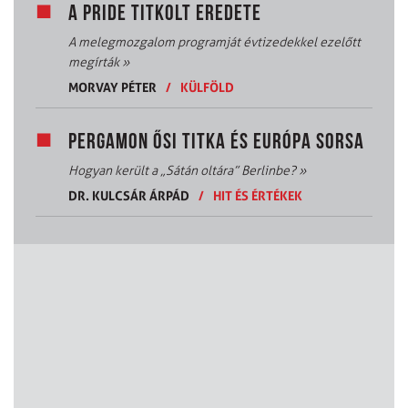
A PRIDE TITKOLT EREDETE
A melegmozgalom programját évtizedekkel ezelőtt
megírták
»
MORVAY PÉTER
/
KÜLFÖLD
PERGAMON ŐSI TITKA ÉS EURÓPA SORSA
Hogyan került a „Sátán oltára” Berlinbe?
»
DR. KULCSÁR ÁRPÁD
/
HIT ÉS ÉRTÉKEK