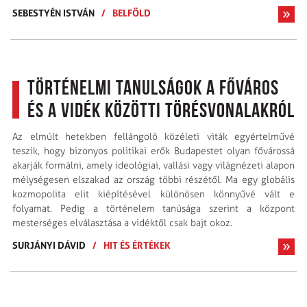
SEBESTYÉN ISTVÁN
/
BELFÖLD
Történelmi tanulságok a főváros
és a vidék közötti törésvonalakról
Az elmúlt hetekben fellángoló közéleti viták egyértelművé
teszik, hogy bizonyos politikai erők Budapestet olyan fővárossá
akarják formálni, amely ideológiai, vallási vagy világnézeti alapon
mélységesen elszakad az ország többi részétől. Ma egy globális
kozmopolita elit kiépítésével különösen könnyűvé vált e
folyamat. Pedig a történelem tanúsága szerint a központ
mesterséges elválasztása a vidéktől csak bajt okoz.
SURJÁNYI DÁVID
/
HIT ÉS ÉRTÉKEK