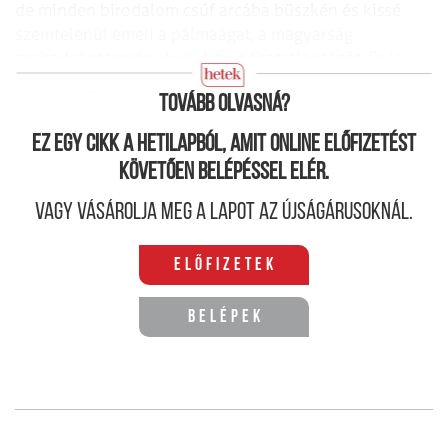
de minden birodalom csúf arcába büszkén és kissé
szemtelenül emeli a pálmaágat, a magyarság
szabadság­eszményének hervadhatatlanságát. Ez is
büszkeségünk.
Tovább olvasná?
Ez egy cikk a hetilapból, amit online előfizetést
követően belépéssel elér.
Vagy vásárolja meg a lapot az újságárusoknál.
Előfizetek
Belépek