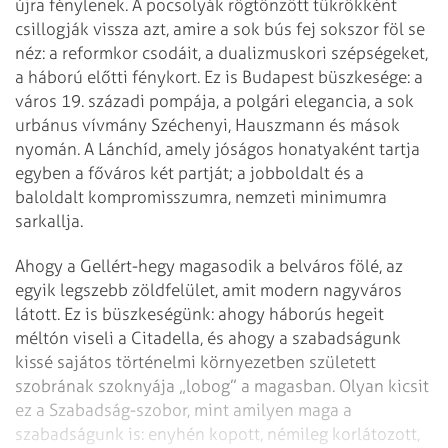
újra fénylenek. A pocsolyák rögtönzött tükrökként
csillogják vissza azt, amire a sok bús fej sokszor föl se
néz: a reformkor csodáit, a dualizmuskori szépségeket,
a háború előtti fénykort. Ez is Budapest büszkesége: a
város 19. századi pompája, a polgári elegancia, a sok
urbánus vívmány Széchenyi, Hauszmann és mások
nyomán. A Lánc­híd, amely jóságos honatyaként tartja
egyben a főváros két partját; a jobboldalt és a
baloldalt kompromisszumra, nemzeti minimumra
sarkallja.
Ahogy a Gellért-hegy magasodik a belváros fölé, az
egyik legszebb zöldfelület, amit modern nagyváros
látott. Ez is büszkeségünk: ahogy háborús hegeit
méltón viseli a Citadella, és ahogy a szabadságunk
kissé sajátos történelmi környezetben született
szobrának szoknyája „lobog” a magasban. Olyan kicsit
ez a Szabadság-szobor, mint amilyen maga a
szabadságunk is: enyhén kopott, némileg korlátozott,