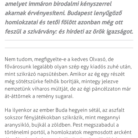
amelyet immáron birodalmi kényszerrel
akarnak érvényesíteni. Budapest lenyűgöző
homlokzatai és tetői fölött azonban még ott
feszül a szivárvány: és hirdeti az örök igazságot.
Nem tudom, megfigyelte-e a kedves Olvasó, de
fővárosunk legalább olyan szép egy kiadós zuhé után,
mint szikrázó napsütésben. Amikor az ég egy részét
még sötétszürke felhők borítják, mintegy jelezve
nemzetünk viharos múltját, de az égi páncélzaton már
át-áttörnek a remény sugarai.
Ha ilyenkor az ember Buda hegyein sétál, az aszfalt
sokszor fényjátékokban szikrázik, mint megannyi
aranysikló, bujkál a zöldben. Pest megszabadul a
történelmi portól, a homlokzatok megmosdott arcként