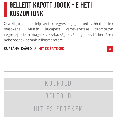
Gellert kapott jogok - E heti
köszöntőnk
Orwell jóslatai beteljesedtek: egyesek jogai fontosabbak lettek
másokénál. Miután Budapest városvezetése szombaton
végrehajtotta a maga kis szabadságharcát, nyomasztó kérdések
nehezednek hazánk lelkiismeretére.
SURJÁNYI DÁVID
/
HIT ÉS ÉRTÉKEK
KÜLFÖLD
BELFÖLD
HIT ÉS ÉRTÉKEK