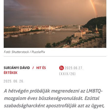
Fotó: Shutterstock / PuzzlePix
SURJÁNYI DÁVID
/
HIT ÉS
2025.06.27.
ÉRTÉKEK
(XXIX/26)
2025. 06. 26.
A hétvégén próbálják megrendezni az LMBTQ-
mozgalom éves büszkeségvonulását. Ezúttal
szabadságharcként aposztrofálják azt az ügyet,