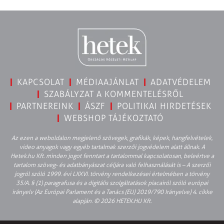
KAPCSOLAT
MÉDIAAJÁNLAT
ADATVÉDELEM
SZABÁLYZAT A KOMMENTELÉSRŐL
PARTNEREINK
ÁSZF
POLITIKAI HIRDETÉSEK
WEBSHOP TÁJÉKOZTATÓ
Az ezen a weboldalon megjelenő szövegek, grafikák, képek, hangfelvételek,
video anyagok vagy egyéb tartalmak szerzői jogvédelem alatt állnak. A
Hetek.hu Kft. minden jogot fenntart a tartalommal kapcsolatosan, beleértve a
tartalom szöveg- és adatbányászat céljára való felhasználását is – A szerzői
jogról szóló 1999. évi LXXVI. törvény rendelkezései értelmében a törvény
35/A. § (1) paragrafusa és a digitális szolgáltatások piacairól szóló európai
irányelv (Az Európai Parlament és a Tanács (EU) 2019/790 Irányelve) 4. cikke
alapján. © 2026 HETEK.HU Kft.