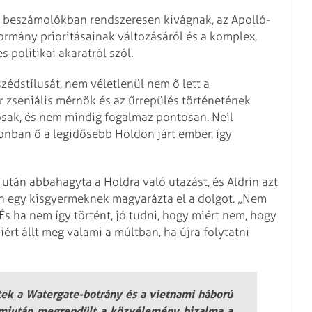
dő beszámolókban rendszeresen kivágnak, az Apolló-
 kormány prioritásainak változásáról és a komplex,
politikai akaratról szól.
zédstílusát, nem véletlenül nem ő lett a
zseniális mérnök és az űrrepülés történetének
osak, és nem mindig fogalmaz pontosan. Neil
nban ő a legidősebb Holdon járt ember, így
után abbahagyta a Holdra való utazást, és Aldrin azt
en egy kisgyermeknek magyarázta el a dolgot. „Nem
s ha nem így történt, jó tudni, hogy miért nem, hogy
iért állt meg valami a múltban, ha újra folytatni
etek a Watergate-botrány és a vietnami háború
 miután megrendült a közvélemény bizalma a