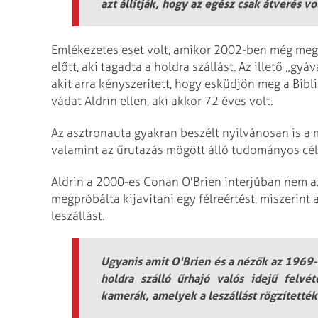
azt állítják, hogy az egész csak átverés vo
Emlékezetes eset volt, amikor 2002-ben még meg is
előtt, aki tagadta a holdra szállást. Az illető „gy
akit arra kényszerített, hogy esküdjön meg a Bibl
vádat Aldrin ellen, aki akkor 72 éves volt.
Az asztronauta gyakran beszélt nyilvánosan is a mi
valamint az űrutazás mögött álló tudományos cél
Aldrin a 2000-es Conan O'Brien interjúban nem az
megpróbálta kijavítani egy félreértést, miszerint 
leszállást.
Ugyanis amit O'Brien és a nézők az 1969-e
holdra szálló űrhajó valós idejű felv
kamerák, amelyek a leszállást rögzítették