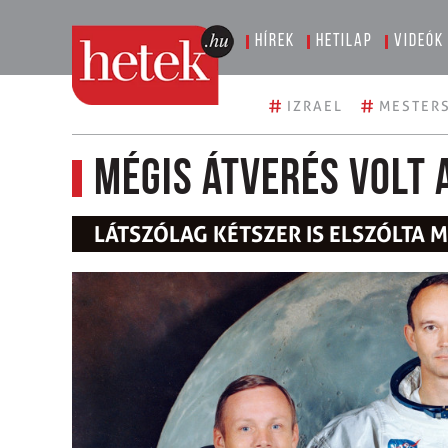
Hírek
Hetilap
Videók
#
#
IZRAEL
MESTERS
Mégis átverés volt 
LÁTSZÓLAG KÉTSZER IS ELSZÓLTA 