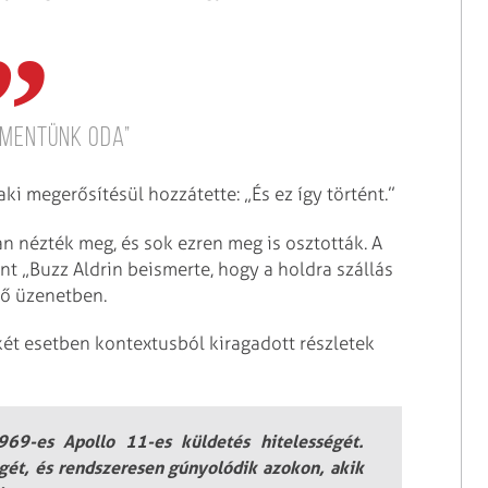
 mentünk oda”
aki megerősítésül hozzátette: „És ez így történt.”
n nézték meg, és sok ezren meg is osztották. A
nt „Buzz Aldrin beismerte, hogy a holdra szállás
edő üzenetben.
ét esetben kontextusból kiragadott részletek
69-es Apollo 11-es küldetés hitelességét.
gét, és rendszeresen gúnyolódik azokon, akik