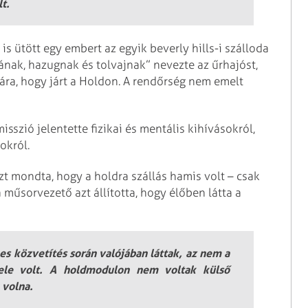
lt.
 ütött egy embert az egyik beverly hills-i szálloda
ávának, hazugnak és tolvajnak” nevezte az űrhajóst,
iára, hogy járt a Holdon. A rendőrség nem emelt
sszió jelentette fizikai és mentális kihívásokról,
okról.
t mondta, hogy a holdra szállás hamis volt – csak
a műsorvezető azt állította, hogy élőben látta a
s közvetítés során valójában láttak, az nem a
étele volt. A holdmodulon nem voltak külső
 volna.