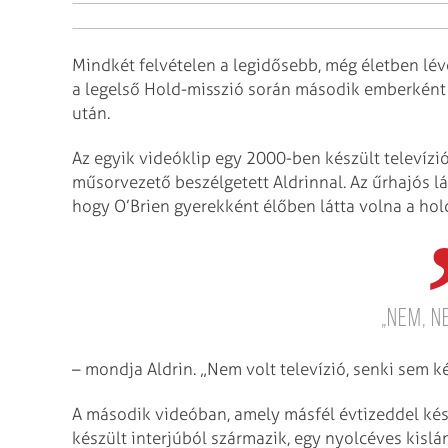
Mindkét felvételen a legidősebb, még életben lévő
a legelső Hold-misszió során második emberként l
után.
Az egyik videóklip egy 2000-ben készült televízi
műsorvezető beszélgetett Aldrinnal. Az űrhajós l
hogy O’Brien gyerekként élőben látta volna a hold
„Nem, n
– mondja Aldrin. „Nem volt televízió, senki sem ké
A második videóban, amely másfél évtizeddel ké
készült interjúból származik, egy nyolcéves kislá