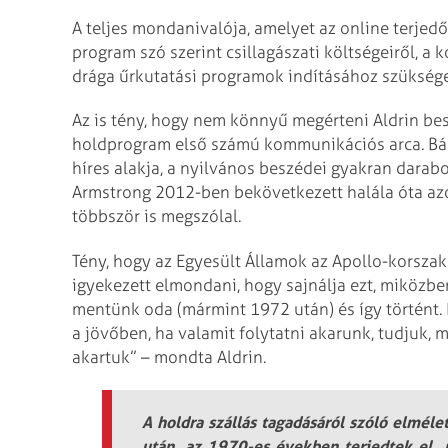
A teljes mondanivalója, amelyet az online terje
program szó szerint csillagászati költségeiről, a
drága űrkutatási programok indításához szükséges 
Az is tény, hogy nem könnyű megérteni Aldrin bes
holdprogram első számú kommunikációs arca. Bár 
híres alakja, a nyilvános beszédei gyakran darab
Armstrong 2012-ben bekövetkezett halála óta azo
többször is megszólal.
Tény, hogy az Egyesült Államok az Apollo-korszak 
igyekezett elmondani, hogy sajnálja ezt, miközb
mentünk oda (mármint 1972 után) és így történt. É
a jövőben, ha valamit folytatni akarunk, tudjuk, m
akartuk” – mondta Aldrin.
A holdra szállás tagadásáról szóló elmél
után, az 1970-es években terjedtek el,