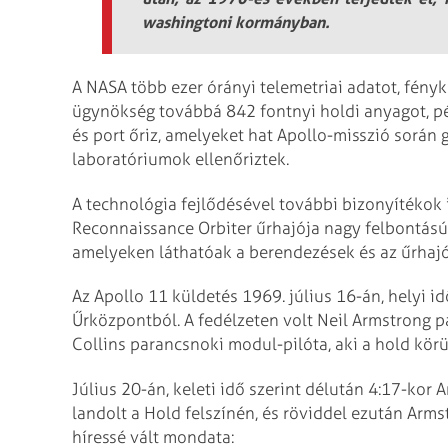
washingtoni kormányban.
A NASA több ezer órányi telemetriai adatot, fényké
ügynökség továbbá 842 fontnyi holdi anyagot, pé
és port őriz, amelyeket hat Apollo-misszió során 
laboratóriumok ellenőriztek.
A technológia fejlődésével további bizonyítékok 
Reconnaissance Orbiter űrhajója nagy felbontású k
amelyeken láthatóak a berendezések és az űrhajó
Az Apollo 11 küldetés 1969. július 16-án, helyi id
Űrközpontból. A fedélzeten volt Neil Armstrong 
Collins parancsnoki modul-pilóta, aki a hold körül
Július 20-án, keleti idő szerint délután 4:17-kor 
landolt a Hold felszínén, és röviddel ezután Arms
híressé vált mondata: