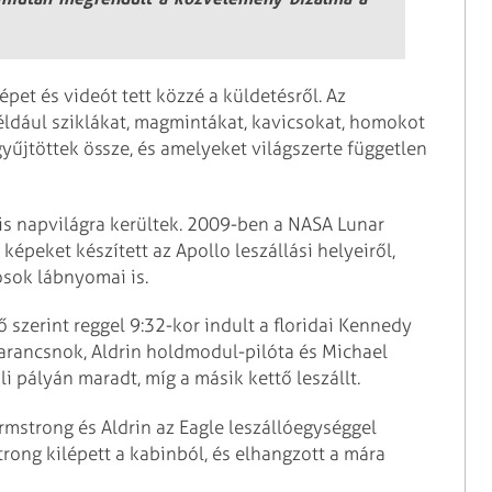
pet és videót tett közzé a küldetésről. Az
ldául sziklákat, magmintákat, kavicsokat, homokot
gyűjtöttek össze, és amelyeket világszerte független
is napvilágra kerültek. 2009-ben a NASA Lunar
épeket készített az Apollo leszállási helyeiről,
sok lábnyomai is.
ő szerint reggel 9:32-kor indult a floridai Kennedy
parancsnok, Aldrin holdmodul-pilóta és Michael
i pályán maradt, míg a másik kettő leszállt.
Armstrong és Aldrin az Eagle leszállóegységgel
trong kilépett a kabinból, és elhangzott a mára