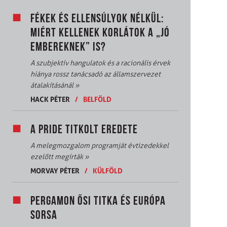
FÉKEK ÉS ELLENSÚLYOK NÉLKÜL:
MIÉRT KELLENEK KORLÁTOK A „JÓ
EMBEREKNEK” IS?
A szubjektív hangulatok és a racionális érvek
hiánya rossz tanácsadó az államszervezet
átalakításánál
»
HACK PÉTER
/
BELFÖLD
A PRIDE TITKOLT EREDETE
A melegmozgalom programját évtizedekkel
ezelőtt megírták
»
MORVAY PÉTER
/
KÜLFÖLD
PERGAMON ŐSI TITKA ÉS EURÓPA
SORSA