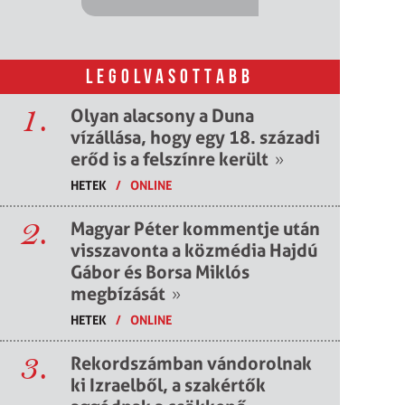
LEGOLVASOTTABB
1.
Olyan alacsony a Duna
vízállása, hogy egy 18. századi
erőd is a felszínre került
»
HETEK
/
ONLINE
2.
Magyar Péter kommentje után
visszavonta a közmédia Hajdú
Gábor és Borsa Miklós
megbízását
»
HETEK
/
ONLINE
3.
Rekordszámban vándorolnak
ki Izraelből, a szakértők