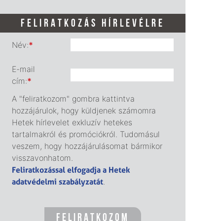
FELIRATKOZÁS HÍRLEVÉLRE
Név:
*
E-mail
cím:
*
A "feliratkozom" gombra kattintva
hozzájárulok, hogy küldjenek számomra
Hetek hírlevelet exkluzív hetekes
tartalmakról és promóciókról. Tudomásul
veszem, hogy hozzájárulásomat bármikor
visszavonhatom.
Feliratkozással elfogadja a Hetek
adatvédelmi szabályzatát
.