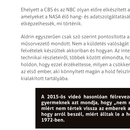
Ehelyett a CBS és az NBC olyan előre elkészített
amelyeket a NASA élő hang- és adatszolgáltatásá
elképzelhessék, mi történik.
Aldrin egyszerűen csak szó szerint pontosította 
műsorvezető mondott. Nem a küldetés valóságát 
felvételek készültek akkoriban és hogyan. Az inte
technikai részleteiről, többek között elmondta, h
holdon, hogy ezzel érzékeltesse, milyen a csökkent
az első ember, aki könnyített magán a hold felszí
kialakított tartályába.
A 2015-ös videó hasonlóan félrevez
gyermeknek azt mondja, hogy „nem m
miért nem tértek vissza az emberek a
hogy arról beszél, miért álltak le a 
1972-ben.