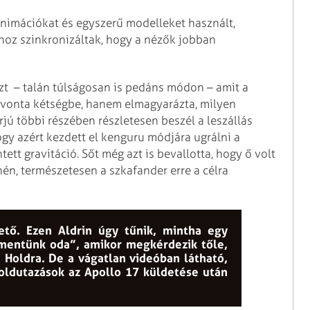
 animációkat és egyszerű modelleket használt,
hoz szinkronizáltak, hogy a nézők jobban
azt – talán túlságosan is pedáns módon – amit a
vonta kétségbe, hanem elmagyarázta, milyen
rjú többi részében részletesen beszél a leszállás
ogy azért kezdett el kenguru módjára ugrálni a
ett gravitáció. Sőt még azt is bevallotta, hogy ő volt
nén, természetesen a szkafander erre a célra
ető. Ezen Aldrin úgy tűnik, mintha egy
entünk oda”, amikor megkérdezik tőle,
 Holdra. De a vágatlan videóban látható,
holdutazások az Apollo 17 küldetése után