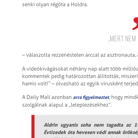
senki olyan régóta a Holdra.
„Mert nem
– válaszolta rezzenéstelen arccal az asztronauta, 
A videókivágásokat néhány nap alatt több millióa
kommentek pedig határozottan állították, miszeri
hamis volt!” – olvasható az egyik vírusként terj
A Daily Mail azonban
, hogy mindk
arra figyelmeztet
szolgálnak alapul a „leleplezésekhez”.
Aldrin ugyanis soha nem tagadta az 19
Évtizedek óta hevesen védi annak öröksé