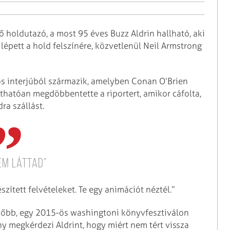
 holdutazó, a most 95 éves Buzz Aldrin hallható, aki
épett a hold felszínére, közvetlenül Neil Armstrong
ós interjúból származik, amelyben Conan O’Brien
áthatóan megdöbbentette a riportert, amikor cáfolta,
ra szállást.
em láttad”
szített felvételeket. Te egy animációt néztél.”
sőbb, egy 2015-ös washingtoni könyvfesztiválon
ny megkérdezi Aldrint, hogy miért nem tért vissza