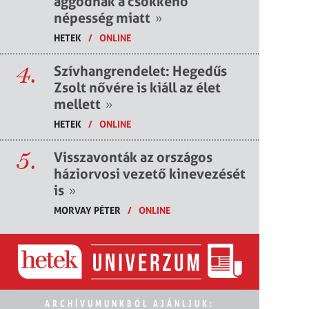
aggódnak a csökkenő
népesség miatt
»
HETEK
/
ONLINE
4.
Szívhangrendelet: Hegedűs
Zsolt nővére is kiáll az élet
mellett
»
HETEK
/
ONLINE
5.
Visszavonták az országos
háziorvosi vezető kinevezését
is
»
MORVAY PÉTER
/
ONLINE
ARCHÍVUMUNKBÓL AJÁNLJUK: