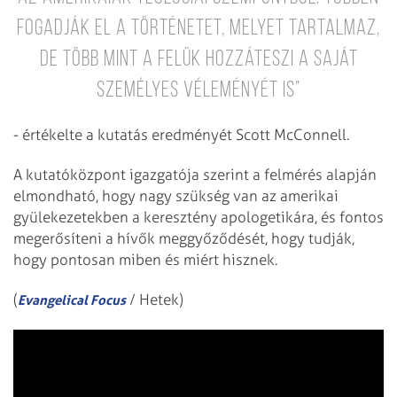
fogadják el a történetet, melyet tartalmaz,
de több mint a felük hozzáteszi
a saját
személyes véleményét is”
- értékelte a kutatás eredményét Scott McConnell.
A kutatóközpont igazgatója szerint a felmérés alapján
elmondható, hogy nagy szükség van az amerikai
gyülekezetekben a keresztény apologetikára, és fontos
megerősíteni a hívők meggyőződését, hogy tudják,
hogy pontosan miben és miért hisznek.
(
/ Hetek)
Evangelical Focus