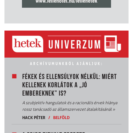
ARCHÍVUMUNKBÓL AJÁNLJUK:
FÉKEK ÉS ELLENSÚLYOK NÉLKÜL: MIÉRT
KELLENEK KORLÁTOK A „JÓ
EMBEREKNEK” IS?
A szubjektív hangulatok és a racionális érvek hiánya
rossz tanácsadó az államszervezet átalakításánál
»
HACK PÉTER
/
BELFÖLD