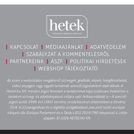
KAPCSOLAT
MÉDIAAJÁNLAT
ADATVÉDELEM
SZABÁLYZAT A KOMMENTELÉSRŐL
PARTNEREINK
ÁSZF
POLITIKAI HIRDETÉSEK
WEBSHOP TÁJÉKOZTATÓ
Az ezen a weboldalon megjelenő szövegek, grafikák, képek, hangfelvételek,
video anyagok vagy egyéb tartalmak szerzői jogvédelem alatt állnak. A
Hetek.hu Kft. minden jogot fenntart a tartalommal kapcsolatosan, beleértve a
tartalom szöveg- és adatbányászat céljára való felhasználását is – A szerzői
jogról szóló 1999. évi LXXVI. törvény rendelkezései értelmében a törvény
35/A. § (1) paragrafusa és a digitális szolgáltatások piacairól szóló európai
irányelv (Az Európai Parlament és a Tanács (EU) 2019/790 Irányelve) 4. cikke
alapján. © 2026 HETEK.HU Kft.