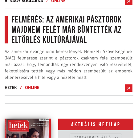
A. NAGY BOGLÁRKA
/
ONLINE
Felmérés: Az amerikai pásztorok
majdnem felét már büntették az
eltörlés kultúrájával
Az amerikai evangéliumi keresztények Nemzeti Szövetségének
(NAE) felmérése szerint a pásztorok csaknem fele szembesült
már azzal, hogy lemondták egy rendezvényen való részvételét,
feketelistára tették vagy más módon szembesült az emberek
ellenérzésével a hite vagy a nézetei miatt.
HETEK
/
ONLINE
Aktuális hetilap