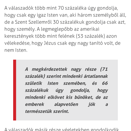
A válaszadók több mint 70 százaléka úgy gondolja,
hogy csak egy igaz Isten van, aki három személyből áll,
de a Szent Szellemről 30 százalékuk gondolja csak azt,
hogy személy. A legmeglepőbb az amerikai
keresztények több mint felének (53 százalék) azon
vélekedése, hogy Jézus csak egy nagy tanító volt, de
nem Isten.
A megkérdezettek nagy része (71
százalék) szerint mindenki ártatlannak
születik Isten szemében, és 66
százalékuk úgy gondolja, hogy
mindenki elkövet kis bűnöket, de az
emberek alapvetően jók a
természetük szerint.
A válaszadók másik része végletekben gondolkodik,