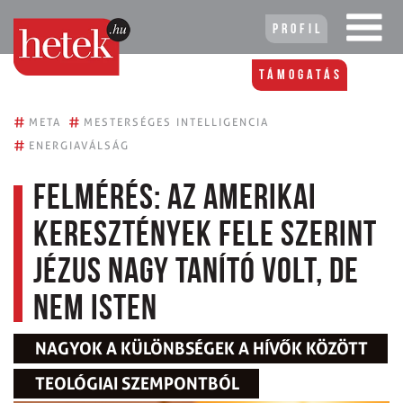
Profil
Támogatás
#
#
META
MESTERSÉGES INTELLIGENCIA
#
ENERGIAVÁLSÁG
Felmérés: az amerikai
keresztények fele szerint
Jézus nagy tanító volt, de
nem Isten
NAGYOK A KÜLÖNBSÉGEK A HÍVŐK KÖZÖTT
TEOLÓGIAI SZEMPONTBÓL