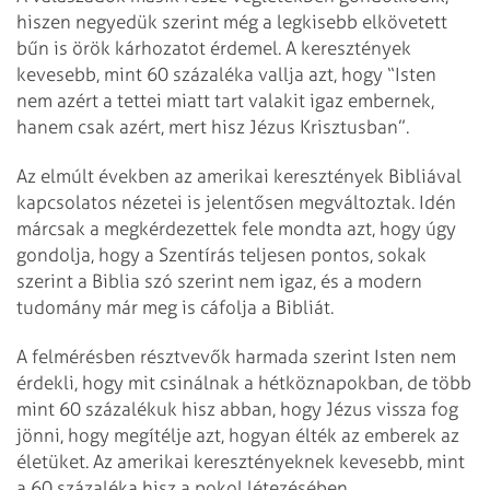
hiszen negyedük szerint még a legkisebb elkövetett
bűn is örök kárhozatot érdemel. A keresztények
kevesebb, mint 60 százaléka vallja azt, hogy “Isten
nem azért a tettei miatt tart valakit igaz embernek,
hanem csak azért, mert hisz Jézus Krisztusban”.
Az elmúlt években az amerikai keresztények Bibliával
kapcsolatos nézetei is jelentősen megváltoztak. Idén
márcsak a megkérdezettek fele mondta azt, hogy úgy
gondolja, hogy a Szentírás teljesen pontos, sokak
szerint a Biblia szó szerint nem igaz, és a modern
tudomány már meg is cáfolja a Bibliát.
A felmérésben résztvevők harmada szerint Isten nem
érdekli, hogy mit csinálnak a hétköznapokban, de több
mint 60 százalékuk hisz abban, hogy Jézus vissza fog
jönni, hogy megítélje azt, hogyan élték az emberek az
életüket. Az amerikai keresztényeknek kevesebb, mint
a 60 százaléka hisz a pokol létezésében.