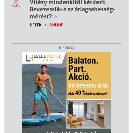
5.
Vitézy mindenkitől kérdezi:
Bevezessük-e az átlagsebesség-
mérést?
»
HETEK
/
ONLINE
HIRDETÉS