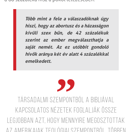
Több mint a fele a válaszadóknak úgy
hiszi, hogy az abortusz és a házasságon
kívüli szex bűn, de 42 százalékuk
szerint az ember megválaszthatja a
saját nemét. Az ez utóbbit gondoló
hívők aránya két év alatt 4 százalékkal
emelkedett.
Társadalmi szempontból a Bibliával
kapcsolatos nézetek foglalják össze
legjobban azt, hogy mennyire megosztottak
az amerikaiak teológiai szempontból. Többen