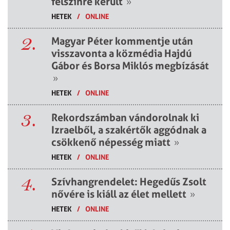
felszínre került
»
HETEK
/
ONLINE
2.
Magyar Péter kommentje után
visszavonta a közmédia Hajdú
Gábor és Borsa Miklós megbízását
»
HETEK
/
ONLINE
3.
Rekordszámban vándorolnak ki
Izraelből, a szakértők aggódnak a
csökkenő népesség miatt
»
HETEK
/
ONLINE
4.
Szívhangrendelet: Hegedűs Zsolt
nővére is kiáll az élet mellett
»
HETEK
/
ONLINE