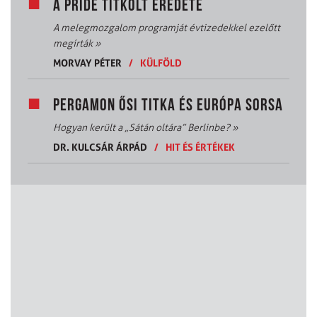
A PRIDE TITKOLT EREDETE
A melegmozgalom programját évtizedekkel ezelőtt
megírták
»
MORVAY PÉTER
/
KÜLFÖLD
PERGAMON ŐSI TITKA ÉS EURÓPA SORSA
Hogyan került a „Sátán oltára” Berlinbe?
»
DR. KULCSÁR ÁRPÁD
/
HIT ÉS ÉRTÉKEK