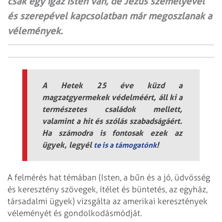
csak egy igaz Isten van, de Jézus személyével
és szerepével kapcsolatban már megoszlanak a
vélemények.
A Hetek 25 éve küzd a
magzatgyermekek védelméért, áll ki a
természetes családok mellett,
valamint a hit és szólás szabadságáért.
Ha számodra is fontosak ezek az
ügyek, legyél
!
te is a támogatónk
A felmérés hat témában (Isten, a bűn és a jó, üdvösség
és keresztény szövegek, ítélet és büntetés, az egyház,
társadalmi ügyek) vizsgálta az amerikai keresztények
véleményét és gondolkodásmódját.