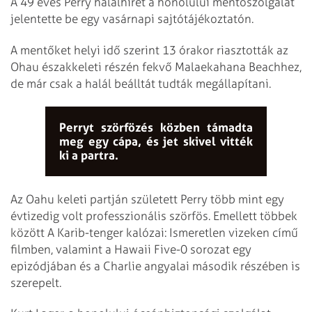
A 49 éves Perry halálhírét a honolului mentőszolgálat
jelentette be egy vasárnapi sajtótájékoztatón.
A mentőket helyi idő szerint 13 órakor riasztották az
Ohau északkeleti részén fekvő Malaekahana Beachhez,
de már csak a halál beálltát tudták megállapítani.
Perryt szörfözés közben támadta
meg egy cápa, és jet skivel vitték
ki a partra.
Az Oahu keleti partján született Perry több mint egy
évtizedig volt professzionális szörfös. Emellett többek
között A Karib-tenger kalózai: Ismeretlen vizeken című
filmben, valamint a Hawaii Five-0 sorozat egy
epizódjában és a Charlie angyalai második részében is
szerepelt.