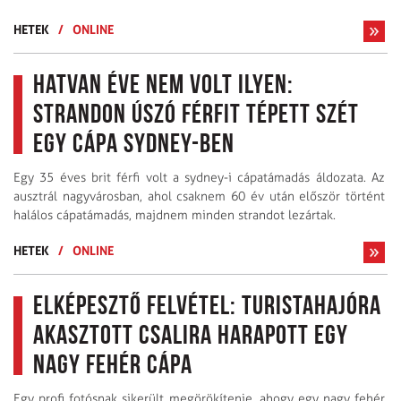
HETEK
/
ONLINE
Hatvan éve nem volt ilyen:
strandon úszó férfit tépett szét
egy cápa Sydney-ben
Egy 35 éves brit férfi volt a sydney-i cápatámadás áldozata. Az
ausztrál nagyvárosban, ahol csaknem 60 év után először történt
halálos cápatámadás, majdnem minden strandot lezártak.
HETEK
/
ONLINE
Elképesztő felvétel: turistahajóra
akasztott csalira harapott egy
nagy fehér cápa
Egy profi fotósnak sikerült megörökítenie, ahogy egy nagy fehér