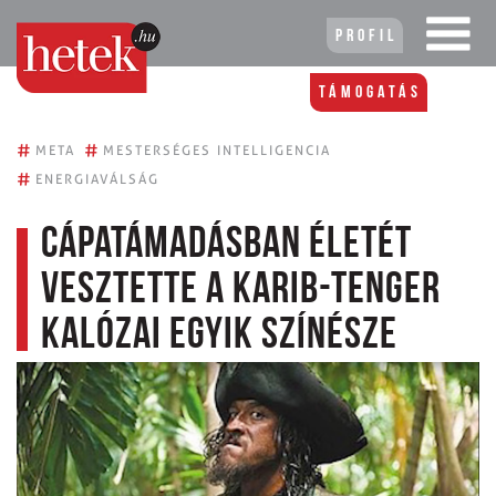
Profil
Támogatás
#
#
META
MESTERSÉGES INTELLIGENCIA
#
ENERGIAVÁLSÁG
Cápatámadásban életét
vesztette A Karib-tenger
kalózai egyik színésze