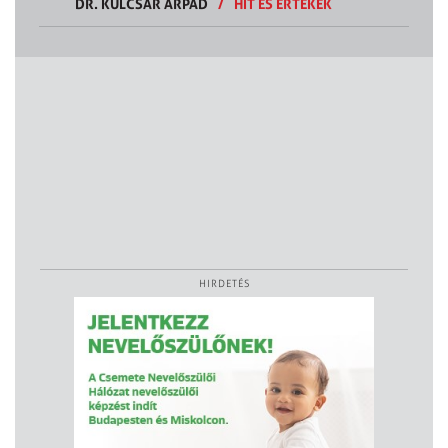
DR. KULCSÁR ÁRPÁD
/
HIT ÉS ÉRTÉKEK
HIRDETÉS