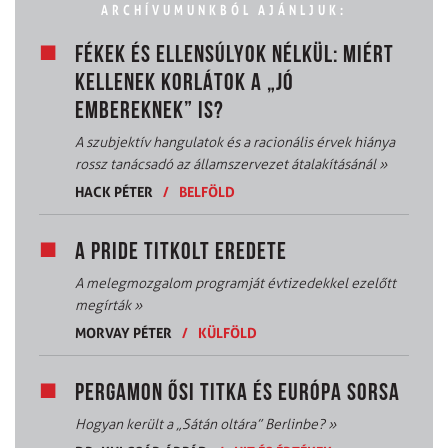
ARCHÍVUMUNKBÓL AJÁNLJUK:
FÉKEK ÉS ELLENSÚLYOK NÉLKÜL: MIÉRT
KELLENEK KORLÁTOK A „JÓ
EMBEREKNEK” IS?
A szubjektív hangulatok és a racionális érvek hiánya
rossz tanácsadó az államszervezet átalakításánál
»
HACK PÉTER
/
BELFÖLD
A PRIDE TITKOLT EREDETE
A melegmozgalom programját évtizedekkel ezelőtt
megírták
»
MORVAY PÉTER
/
KÜLFÖLD
PERGAMON ŐSI TITKA ÉS EURÓPA SORSA
Hogyan került a „Sátán oltára” Berlinbe?
»