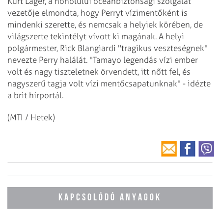
Kurt Lager, a honolului óceánbiztonsági szolgálat
vezetője elmondta, hogy Perryt vízimentőként is
mindenki szerette, és nemcsak a helyiek körében, de
világszerte tekintélyt vívott ki magának. A helyi
polgármester, Rick Blangiardi "tragikus veszteségnek"
nevezte Perry halálát. "Tamayo legendás vízi ember
volt és nagy tiszteletnek örvendett, itt nőtt fel, és
nagyszerű tagja volt vízi mentőcsapatunknak" - idézte
a brit hírportál.
(MTI / Hetek)
KAPCSOLÓDÓ ANYAGOK