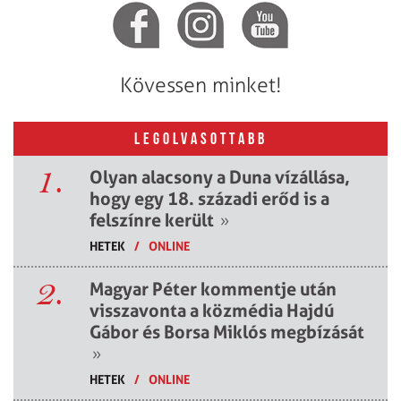
Kövessen minket!
LEGOLVASOTTABB
1.
Olyan alacsony a Duna vízállása,
hogy egy 18. századi erőd is a
felszínre került
»
HETEK
/
ONLINE
2.
Magyar Péter kommentje után
visszavonta a közmédia Hajdú
Gábor és Borsa Miklós megbízását
»
HETEK
/
ONLINE