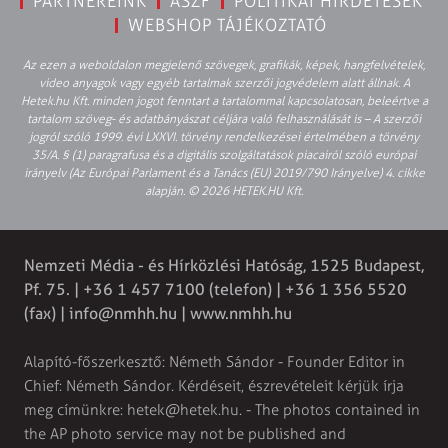
PARTNEREINK
ÁSZF
POLITIKAI HIRDETÉSEK
WEBSHOP TÁJÉKOZTATÓ
Az ezen a weboldalon megjelenő szövegek, grafikák, képek, hangfelvételek,
video anyagok vagy egyéb tartalmak szerzői jogvédelem alatt állnak. A
Hetek.hu Kft. minden jogot fenntart a tartalommal kapcsolatosan, beleértve a
tartalom szöveg- és adatbányászat céljára való felhasználását is – A szerzői
jogról szóló 1999. évi LXXVI. törvény rendelkezései értelmében a törvény
35/A. § (1) paragrafusa és a digitális szolgáltatások piacairól szóló európai
irányelv (Az Európai Parlament és a Tanács (EU) 2019/790 Irányelve) 4. cikke
alapján. © 2026 HETEK.HU Kft.
Nemzeti Média - és Hírközlési Hatóság, 1525 Budapest,
Pf. 75. | +36 1 457 7100 (telefon) | +36 1 356 5520
(fax) |
info@nmhh.hu
| www.nmhh.hu
Alapító-főszerkesztő: Németh Sándor - Founder Editor in
Chief: Németh Sándor. Kérdéseit, észrevételeit kérjük írja
meg címünkre:
hetek@hetek.hu
. - The photos contained in
the AP photo service may not be published and