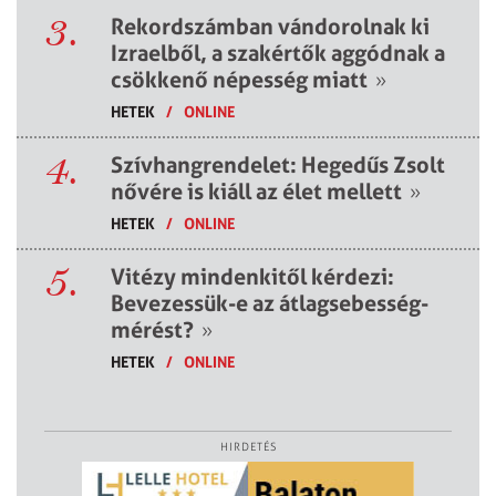
3.
Rekordszámban vándorolnak ki
Izraelből, a szakértők aggódnak a
csökkenő népesség miatt
»
HETEK
/
ONLINE
4.
Szívhangrendelet: Hegedűs Zsolt
nővére is kiáll az élet mellett
»
HETEK
/
ONLINE
5.
Vitézy mindenkitől kérdezi:
Bevezessük-e az átlagsebesség-
mérést?
»
HETEK
/
ONLINE
HIRDETÉS