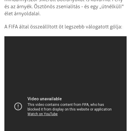
és az árnyék. Ösztönös zsenialitás - és egy „útnélküli"
élet árnyoldalai.
A FIFA által összeállított öt legszebb válogatott gólja: