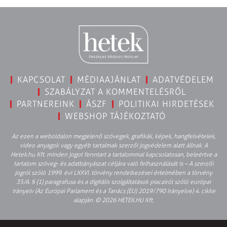
KAPCSOLAT
MÉDIAAJÁNLAT
ADATVÉDELEM
SZABÁLYZAT A KOMMENTELÉSRŐL
PARTNEREINK
ÁSZF
POLITIKAI HIRDETÉSEK
WEBSHOP TÁJÉKOZTATÓ
Az ezen a weboldalon megjelenő szövegek, grafikák, képek, hangfelvételek,
video anyagok vagy egyéb tartalmak szerzői jogvédelem alatt állnak. A
Hetek.hu Kft. minden jogot fenntart a tartalommal kapcsolatosan, beleértve a
tartalom szöveg- és adatbányászat céljára való felhasználását is – A szerzői
jogról szóló 1999. évi LXXVI. törvény rendelkezései értelmében a törvény
35/A. § (1) paragrafusa és a digitális szolgáltatások piacairól szóló európai
irányelv (Az Európai Parlament és a Tanács (EU) 2019/790 Irányelve) 4. cikke
alapján. © 2026 HETEK.HU Kft.