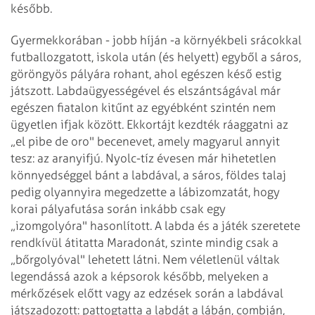
később.
Gyermekkorában - jobb híján -a környékbeli srácokkal
futballozgatott, iskola után (és helyett) egyből a sáros,
göröngyös pályára rohant, ahol egészen késő estig
játszott. Labdaügyességével és elszántságával már
egészen fiatalon kitűnt az egyébként szintén nem
ügyetlen ifjak között. Ekkortájt kezdték ráaggatni az
„el pibe de oro" becenevet, amely magyarul annyit
tesz: az aranyifjú. Nyolc-tíz évesen már hihetetlen
könnyedséggel bánt a labdával, a sáros, földes talaj
pedig olyannyira megedzette a lábizomzatát, hogy
korai pályafutása során inkább csak egy
„izomgolyóra" hasonlított. A labda és a játék szeretete
rendkívül átitatta Maradonát, szinte mindig csak a
„bőrgolyóval" lehetett látni. Nem véletlenül váltak
legendássá azok a képsorok később, melyeken a
mérkőzések előtt vagy az edzések során a labdával
játszadozott: pattogtatta a labdát a lábán, combján,