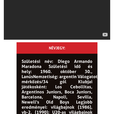
NÉVJEGY:
Születési név:
Diego Armando
Maradona
Születési idő és
hely:
1960. október 30.,
Lanús
Nemzetiség:
argentin
Válogatottság:
91
mérkőzés/34 gól
Klubjai
játékosként:
Los Cebollitas,
Argentinos Juniors, Boca Juniors,
Barcelona, Napoli, Sevilla,
Newell's Old Boys
Legjobb
eredményei:
világbajnok (1986),
vb-2. (1990); U20-as világbajnok