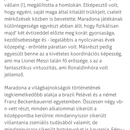
vállain (!), megállította a homlokán. Elképesztő volt,
hogy egyéni, saját maga által kitalált trükkjeit, cseleit
mérkőzések közben is bevetette. Maradona játékának
különlegessége egyrészt abban állt, hogy fizikálisan
majd' két évtizeddel előzte meg korát: gyorsasága,
kezdősebessége és - legalábbis a nyolcvanas évek
közepéig - erőnléte páratlan volt. Másrészt pedig
egyesült benne az a kivételes koordinációs képesség,
ami ma Lionel Messi talán fő erőssége, s az a
fantasztikus virtuozitás, ami Ronaldinhóra volt
jellemző.
Maradona a világbajnokságok történetének
legkiemelkedőbb alakja a brazil Pelével és a német
Franz Beckenbauerrel egyetemben. Összesen négy vb-
n vett részt, minden alkalommal sikerült a
középpontba kerülnie: mindannyiszor sikerült
villantania zseniális tudásából valamit, de
mindannyiszor sikerült botrányokat is kavarnia. Fény -