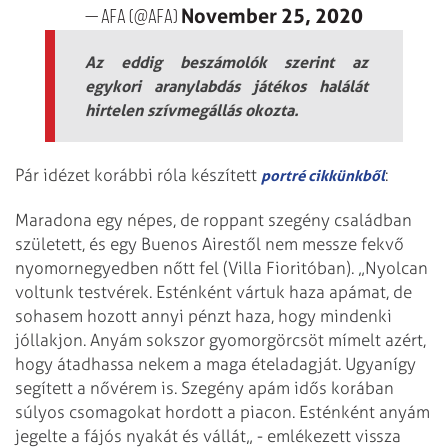
November 25, 2020
— AFA (@afa)
Az eddig beszámolók szerint az
egykori aranylabdás játékos halálát
hirtelen szívmegállás okozta.
Pár idézet korábbi róla készített
:
portré cikkünkből
Maradona egy népes, de roppant szegény családban
született, és egy Buenos Airestől nem messze fekvő
nyomornegyedben nőtt fel (Villa Fioritóban). „Nyolcan
voltunk testvérek. Esténként vártuk haza apámat, de
sohasem hozott annyi pénzt haza, hogy mindenki
jóllakjon. Anyám sokszor gyomorgörcsöt mímelt azért,
hogy átadhassa nekem a maga ételadagját. Ugyanígy
segített a nővérem is. Szegény apám idős korában
súlyos csomagokat hordott a piacon. Esténként anyám
jegelte a fájós nyakát és vállát„ - emlékezett vissza