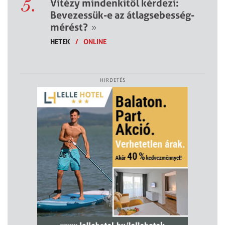
5.
Vitézy mindenkitől kérdezi:
Bevezessük-e az átlagsebesség-
mérést?
»
HETEK
/
ONLINE
HIRDETÉS