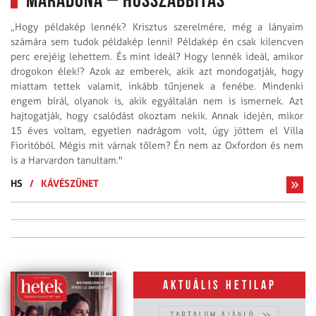
Maradona – hosszabbítás
„Hogy példakép lennék? Krisztus szerelmére, még a lányaim
számára sem tudok példakép lenni! Példakép én csak kilencven
perc erejéig lehettem. És mint ideál? Hogy lennék ideál, amikor
drogokon élek!? Azok az emberek, akik azt mondogatják, hogy
miattam tettek valamit, inkább tűnjenek a fenébe. Mindenki
engem bírál, olyanok is, akik egyáltalán nem is ismernek. Azt
hajtogatják, hogy csalódást okoztam nekik. Annak idején, mikor
15 éves voltam, egyetlen nadrágom volt, úgy jöttem el Villa
Fioritóból. Mégis mit várnak tőlem? Én nem az Oxfordon és nem
is a Harvardon tanultam."
HS
/
KÁVÉSZÜNET
Aktuális hetilap