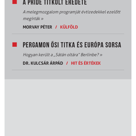
A PRIDE TITKOLT EREDETE
A melegmozgalom programját évtizedekkel ezelőtt
megírták
»
MORVAY PÉTER
/
KÜLFÖLD
PERGAMON ŐSI TITKA ÉS EURÓPA SORSA
Hogyan került a „Sátán oltára” Berlinbe?
»
DR. KULCSÁR ÁRPÁD
/
HIT ÉS ÉRTÉKEK