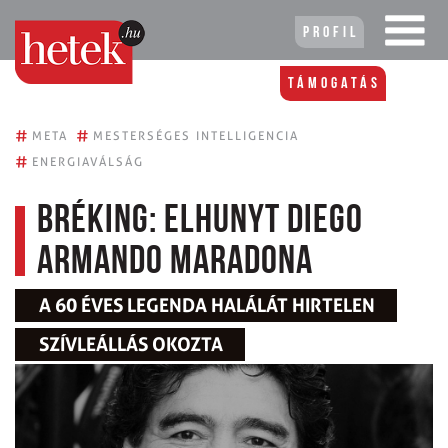
Profil
Támogatás
#
#
META
MESTERSÉGES INTELLIGENCIA
#
ENERGIAVÁLSÁG
Bréking: elhunyt Diego
Armando Maradona
A 60 ÉVES LEGENDA HALÁLÁT HIRTELEN
SZÍVLEÁLLÁS OKOZTA