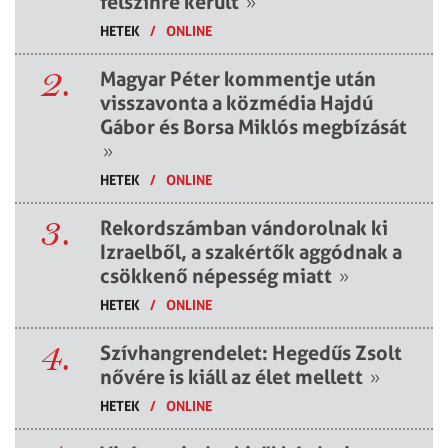
felszínre került
»
HETEK
/
ONLINE
2.
Magyar Péter kommentje után
visszavonta a közmédia Hajdú
Gábor és Borsa Miklós megbízását
»
HETEK
/
ONLINE
3.
Rekordszámban vándorolnak ki
Izraelből, a szakértők aggódnak a
csökkenő népesség miatt
»
HETEK
/
ONLINE
4.
Szívhangrendelet: Hegedűs Zsolt
nővére is kiáll az élet mellett
»
HETEK
/
ONLINE