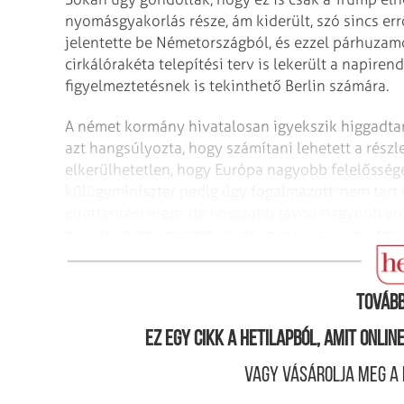
nyomásgyakorlás része, ám kiderült, szó sincs er
jelentette be Németországból, és ezzel párhuzam
cirkálórakéta telepítési terv is lekerült a napire
figyelmeztetésnek is tekinthető Berlin számára.
A német kormány hivatalosan igyekszik higgadtan 
azt hangsúlyozta, hogy számítani lehetett a rész
elkerülhetetlen, hogy Európa nagyobb felelőssége
külügyminiszter pedig úgy fogalmazott: nem tart 
elrettentési ereje, de hosszabb távon nagyobb er
nyilatkozatok mögött azonban nyilvánvaló a feli
automatikus többé, mint korábban.
Tovább
Ez egy cikk a hetilapból, amit onli
Vagy vásárolja meg a 