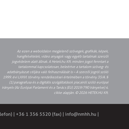
Az ezen a weboldalon megjelenő szövegek, grafikák, képek,
hangfelvételek, video anyagok vagy egyéb tartalmak szerzői
jogvédelem alatt állnak. A Hetek.hu Kft. minden jogot fenntart a
tartalommal kapcsolatosan, beleértve a tartalom szöveg- és
adatbányászat céljára való felhasználását is – A szerzői jogról szóló
1999. évi LXXVI. törvény rendelkezései értelmében a törvény 35/A. §
(1) paragrafusa és a digitális szolgáltatások piacairól szóló európai
irányelv (Az Európai Parlament és a Tanács (EU) 2019/790 Irányelve) 4.
cikke alapján. © 2026 HETEK.HU Kft.
lefon) | +36 1 356 5520 (fax) |
info@nmhh.hu
|