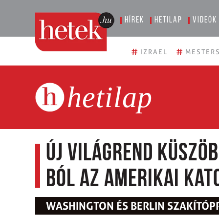
Hírek
Hetilap
Videók
#
#
IZRAEL
MESTERS
hetilap
Új világrend küszöb
ból az amerikai kat
WASHINGTON ÉS BERLIN SZAKÍTÓP