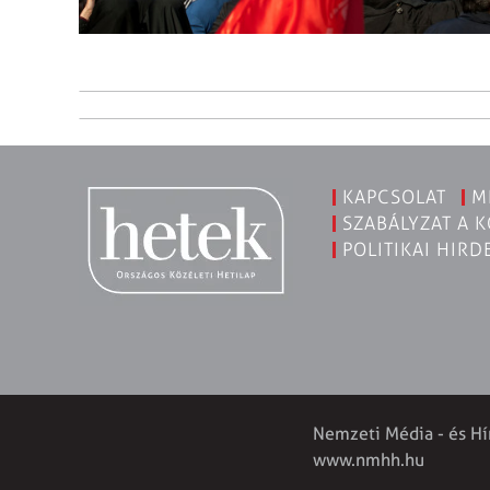
KAPCSOLAT
M
SZABÁLYZAT A 
POLITIKAI HIRD
Nemzeti Média - és Hí
www.nmhh.hu