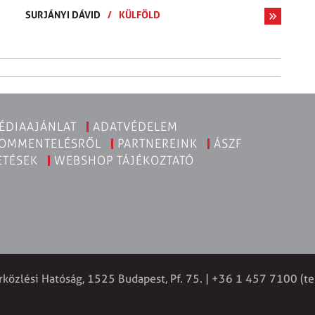
SURJÁNYI DÁVID
/
KÜLFÖLD
ÉDIAAJÁNLAT
ADATVÉDELEM
KOMMENTELÉSRŐL
PARTNEREINK
ÁSZF
ETÉSEK
WEBSHOP TÁJÉKOZTATÓ
rközlési Hatóság, 1525 Budapest, Pf. 75. | +36 1 457 7100 (te