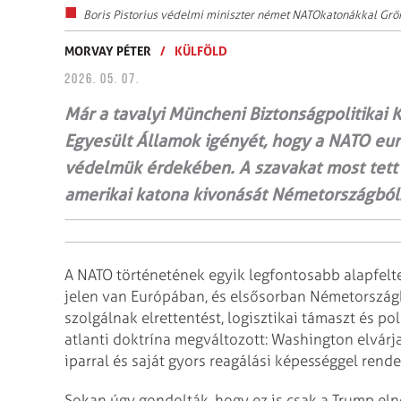
Boris Pistorius védelmi miniszter német NATOkatonákkal Grönl
MORVAY PÉTER
/
KÜLFÖLD
2026. 05. 07.
Már a tavalyi Müncheni Biztonságpolitikai
Egyesült Államok igényét, hogy a NATO európ
védelmük érdekében. A szavakat most tett 
amerikai katona kivonását Németországból.
A NATO történetének egyik legfontosabb alapfelte
jelen van Európában, és elsősorban Németországb
szolgálnak elrettentést, logisztikai támaszt és po
atlanti doktrína megváltozott: Washington elvárja
iparral és saját gyors reagálási képességgel rend
Sokan úgy gondolták, hogy ez is csak a Trump elnö