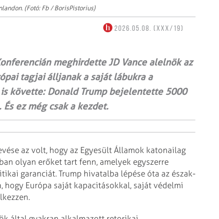
andon. (Fotó: Fb / BorisPistorius)
2026.05.08. (XXX/19)
 Konferencián meghirdette JD Vance alelnök az
ai tagjai álljanak a saját lábukra a
is követte: Donald Trump bejelentette 5000
 És ez még csak a kezdet.
vése az volt, hogy az Egyesült Államok katonailag
an olyan erőket tart fenn, amelyek egyszerre
litikai garanciát. Trump hivatalba lépése óta az észak-
, hogy Európa saját kapacitásokkal, saját védelmi
elkezzen.
k által gyakran alkalmazott retorikai