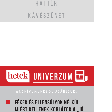
HÁTTÉR
KÁVÉSZÜNET
ARCHÍVUMUNKBÓL AJÁNLJUK:
FÉKEK ÉS ELLENSÚLYOK NÉLKÜL:
MIÉRT KELLENEK KORLÁTOK A „JÓ