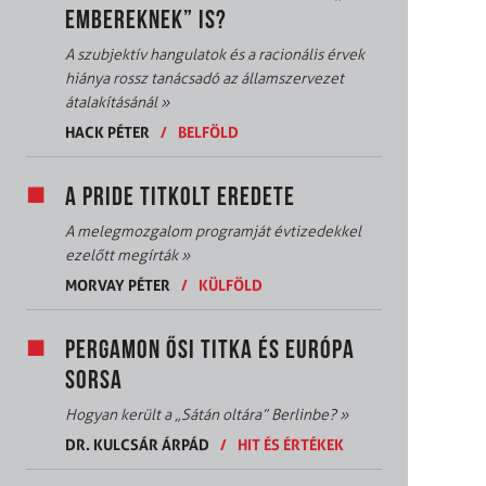
EMBEREKNEK” IS?
A szubjektív hangulatok és a racionális érvek
hiánya rossz tanácsadó az államszervezet
átalakításánál
»
HACK PÉTER
/
BELFÖLD
A PRIDE TITKOLT EREDETE
A melegmozgalom programját évtizedekkel
ezelőtt megírták
»
MORVAY PÉTER
/
KÜLFÖLD
PERGAMON ŐSI TITKA ÉS EURÓPA
SORSA
Hogyan került a „Sátán oltára” Berlinbe?
»
DR. KULCSÁR ÁRPÁD
/
HIT ÉS ÉRTÉKEK