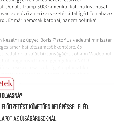
ről. Donald Trump 5000 amerikai katona kivonását
osan az előző amerikai vezetés által ígért Tomahawk
ndről. Ez már nemcsak katonai, hanem politikai
kezelni az ügyet. Boris Pistorius védelmi miniszter
leges amerikai létszámcsökkentésre, és
t vállaljon a saját biztonságáért. Johann Wadephul
attól, hogy rövid távon gyengülne a NATO
őfeszítésekre lesz szükség. A diplomatikus
smerés: az amerikai védőernyő nem olyan
 olvasná?
ne előfizetést követően belépéssel elér.
lapot az újságárusoknál.