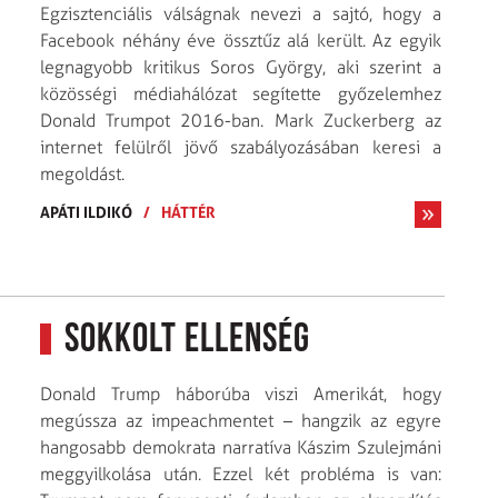
Egzisztenciális válságnak nevezi a sajtó, hogy a
Facebook néhány éve össztűz alá került. Az egyik
legnagyobb kritikus Soros György, aki szerint a
közösségi médiahálózat segítette győzelemhez
Donald Trumpot 2016-ban. Mark Zuckerberg az
internet felülről jövő szabályozásában keresi a
megoldást.
APÁTI ILDIKÓ
/
HÁTTÉR
Sokkolt ellenség
Donald Trump háborúba viszi Amerikát, hogy
megússza az impeachmentet – hangzik az egyre
hangosabb demokrata narratíva Kászim Szulejmáni
meggyilkolása után. Ezzel két probléma is van: