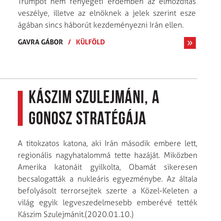
Trumpot nem fenyegeti érdemben az elmozdítás
veszélye, illetve az elnöknek a jelek szerint esze
ágában sincs háborút kezdeményezni Irán ellen.
GAVRA GÁBOR
/
KÜLFÖLD
Kászim Szulejmáni, a
gonosz stratégája
A titokzatos katona, aki Irán második embere lett,
regionális nagyhatalommá tette hazáját. Miközben
Amerika katonáit gyilkolta, Obamát sikeresen
becsalogatták a nukleáris egyezménybe. Az általa
befolyásolt terrorsejtek szerte a Közel-Keleten a
világ egyik legveszedelmesebb emberévé tették
Kászim Szulejmánit.(2020.01.10.)