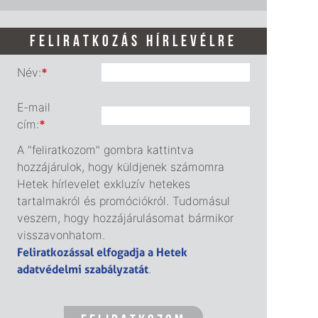
FELIRATKOZÁS HÍRLEVÉLRE
Név:
*
E-mail
cím:
*
A "feliratkozom" gombra kattintva
hozzájárulok, hogy küldjenek számomra
Hetek hírlevelet exkluzív hetekes
tartalmakról és promóciókról. Tudomásul
veszem, hogy hozzájárulásomat bármikor
visszavonhatom.
Feliratkozással elfogadja a Hetek
adatvédelmi szabályzatát
.