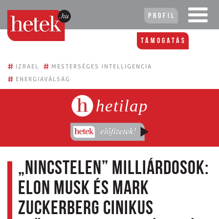
Profil
Támogatás
#
#
IZRAEL
MESTERSÉGES INTELLIGENCIA
#
ENERGIAVÁLSÁG
hetilap
„Nincstelen” milliárdosok:
Elon Musk és Mark
Zuckerberg cinikus