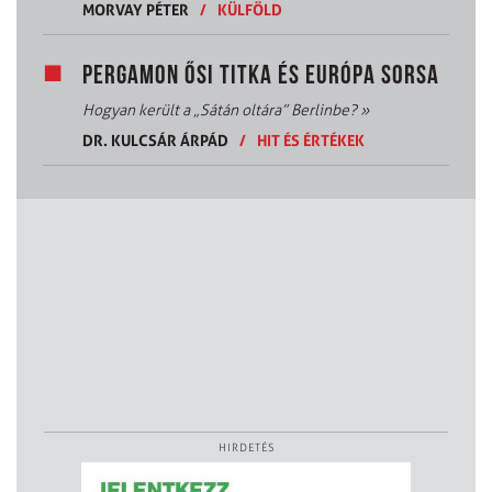
MORVAY PÉTER
/
KÜLFÖLD
PERGAMON ŐSI TITKA ÉS EURÓPA SORSA
Hogyan került a „Sátán oltára” Berlinbe?
»
DR. KULCSÁR ÁRPÁD
/
HIT ÉS ÉRTÉKEK
HIRDETÉS