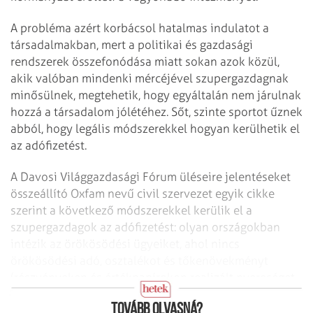
A probléma azért korbácsol hatalmas indulatot a
társadalmakban, mert a politikai és gazdasági
rendszerek összefonódása miatt sokan azok közül,
akik valóban mindenki mércéjével szupergazdagnak
minősülnek, megtehetik, hogy egyáltalán nem járulnak
hozzá a társadalom jólétéhez. Sőt, szinte sportot űznek
abból, hogy legális módszerekkel hogyan kerülhetik el
az adófizetést.
A Davosi Világgazdasági Fórum üléseire jelentéseket
összeállító Oxfam nevű civil szervezet egyik cikke
szerint a következő módszerekkel kerülik el a
szupergazdagok az adófizetést: olyan országokban
intézik az örökösödési ügyeiket, ahol nincs
örökösödési adó, osztalékot és tőkenövekményt
(részvényeken és értékpapírokon realizált nyereséget
–
Tovább olvasná?