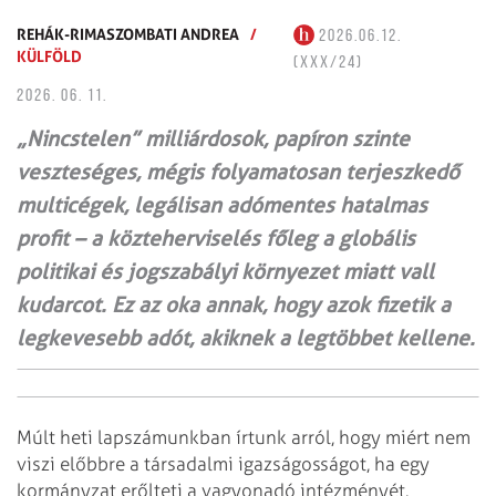
REHÁK-RIMASZOMBATI ANDREA
/
2026.06.12.
KÜLFÖLD
(XXX/24)
2026. 06. 11.
„Nincstelen” milliárdosok, papíron szinte
veszteséges, mégis folyamatosan terjeszkedő
multicégek, legálisan adómentes hatalmas
profit – a közteherviselés főleg a globális
politikai és jogszabályi környezet miatt vall
kudarcot. Ez az oka annak, hogy azok fizetik a
legkevesebb adót, akiknek a legtöbbet kellene.
Múlt heti lapszámunkban írtunk arról, hogy miért nem
viszi előbbre a társadalmi igazságosságot, ha egy
kormányzat erőlteti a vagyonadó intézményét.