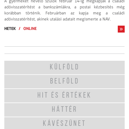
A gyermeket nevelő szülők február 14-ig megkapják a családi
adóvisszatérítést a bankszámlákra, a postai kézbesítés még
korábban történik. Februárban az kapja meg a családi
adóvisszatérítést, akinek utalási adatait megismerte a NAV.
HETEK
/
ONLINE
KÜLFÖLD
BELFÖLD
HIT ÉS ÉRTÉKEK
HÁTTÉR
KÁVÉSZÜNET