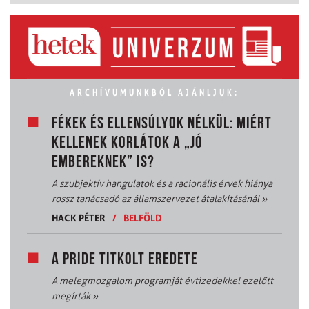
ARCHÍVUMUNKBÓL AJÁNLJUK:
FÉKEK ÉS ELLENSÚLYOK NÉLKÜL: MIÉRT
KELLENEK KORLÁTOK A „JÓ
EMBEREKNEK” IS?
A szubjektív hangulatok és a racionális érvek hiánya
rossz tanácsadó az államszervezet átalakításánál
»
HACK PÉTER
/
BELFÖLD
A PRIDE TITKOLT EREDETE
A melegmozgalom programját évtizedekkel ezelőtt
megírták
»