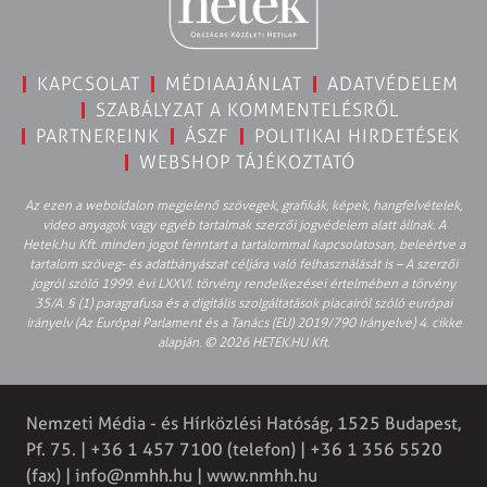
KAPCSOLAT
MÉDIAAJÁNLAT
ADATVÉDELEM
SZABÁLYZAT A KOMMENTELÉSRŐL
PARTNEREINK
ÁSZF
POLITIKAI HIRDETÉSEK
WEBSHOP TÁJÉKOZTATÓ
Az ezen a weboldalon megjelenő szövegek, grafikák, képek, hangfelvételek,
video anyagok vagy egyéb tartalmak szerzői jogvédelem alatt állnak. A
Hetek.hu Kft. minden jogot fenntart a tartalommal kapcsolatosan, beleértve a
tartalom szöveg- és adatbányászat céljára való felhasználását is – A szerzői
jogról szóló 1999. évi LXXVI. törvény rendelkezései értelmében a törvény
35/A. § (1) paragrafusa és a digitális szolgáltatások piacairól szóló európai
irányelv (Az Európai Parlament és a Tanács (EU) 2019/790 Irányelve) 4. cikke
alapján. © 2026 HETEK.HU Kft.
Nemzeti Média - és Hírközlési Hatóság, 1525 Budapest,
Pf. 75. | +36 1 457 7100 (telefon) | +36 1 356 5520
(fax) |
info@nmhh.hu
| www.nmhh.hu