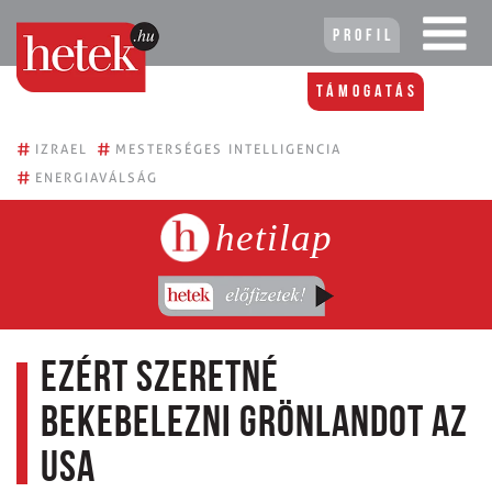
Profil
Támogatás
#
#
IZRAEL
MESTERSÉGES INTELLIGENCIA
#
ENERGIAVÁLSÁG
hetilap
Ezért szeretné
bekebelezni Grönlandot az
USA