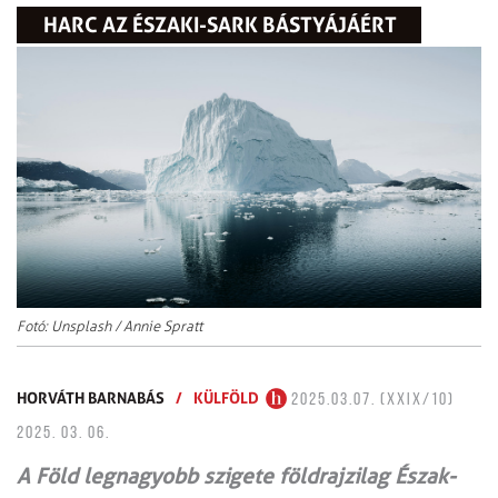
HARC AZ ÉSZAKI-SARK BÁSTYÁJÁÉRT
Fotó: Unsplash / Annie Spratt
HORVÁTH BARNABÁS
/
KÜLFÖLD
2025.03.07. (XXIX/10)
2025. 03. 06.
A Föld legnagyobb szigete földrajzilag Észak-