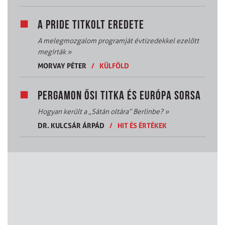
A PRIDE TITKOLT EREDETE
A melegmozgalom programját évtizedekkel ezelőtt
megírták
»
MORVAY PÉTER
/
KÜLFÖLD
PERGAMON ŐSI TITKA ÉS EURÓPA SORSA
Hogyan került a „Sátán oltára” Berlinbe?
»
DR. KULCSÁR ÁRPÁD
/
HIT ÉS ÉRTÉKEK