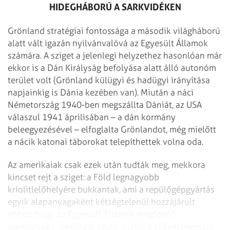
HIDEGHÁBORÚ A SARKVIDÉKEN
Grönland stratégiai fontossága a második világháború
alatt vált igazán nyilvánvalóvá az Egyesült Államok
számára. A sziget a jelenlegi helyzethez hasonlóan már
ekkor is a Dán Királyság befolyása alatt álló autonóm
terület volt (Grönland külügyi és hadügyi irányítása
napjainkig is Dánia kezében van). Miután a náci
Németország 1940-ben megszállta Dániát, az USA
válaszul 1941 áprilisában – a dán kormány
beleegyezésével – elfoglalta Grönlandot, még mielőtt
a nácik katonai táborokat telepíthettek volna oda.
Az amerikaiak csak ezek után tudták meg, mekkora
kincset rejt a sziget: a Föld legnagyobb
kriolitlelőhelyére bukkantak, ami a repülőgépgyártás
egyik alapanyagaként kétségtelenül hozzájárult
ahhoz, hogy az Egyesült Államok megfelelő
mennyiségű repülővel tudta ellátni a szövetségeseit.