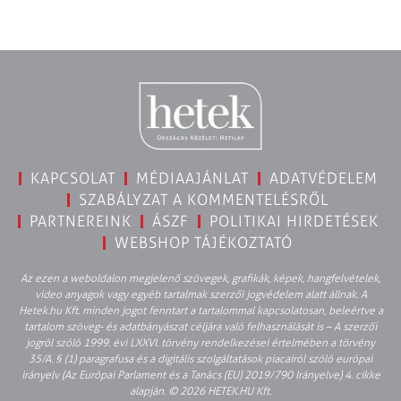
KAPCSOLAT
MÉDIAAJÁNLAT
ADATVÉDELEM
SZABÁLYZAT A KOMMENTELÉSRŐL
PARTNEREINK
ÁSZF
POLITIKAI HIRDETÉSEK
WEBSHOP TÁJÉKOZTATÓ
Az ezen a weboldalon megjelenő szövegek, grafikák, képek, hangfelvételek,
video anyagok vagy egyéb tartalmak szerzői jogvédelem alatt állnak. A
Hetek.hu Kft. minden jogot fenntart a tartalommal kapcsolatosan, beleértve a
tartalom szöveg- és adatbányászat céljára való felhasználását is – A szerzői
jogról szóló 1999. évi LXXVI. törvény rendelkezései értelmében a törvény
35/A. § (1) paragrafusa és a digitális szolgáltatások piacairól szóló európai
irányelv (Az Európai Parlament és a Tanács (EU) 2019/790 Irányelve) 4. cikke
alapján. © 2026 HETEK.HU Kft.