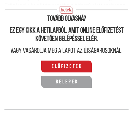
Grönland a kriolitért cserébe a háború alatt szabadon
részesülhetett az amerikai kereskedelemből is.
Tovább olvasná?
Ez egy cikk a hetilapból, amit online előfizetést
követően belépéssel elér.
Vagy vásárolja meg a lapot az újságárusoknál.
Előfizetek
Belépek