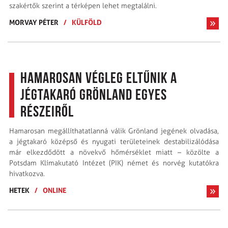
szakértők szerint a térképen lehet megtalálni.
MORVAY PÉTER
/
KÜLFÖLD
Hamarosan végleg eltűnik a
jégtakaró Grönland egyes
részeiről
Hamarosan megállíthatatlanná válik Grönland jegének olvadása,
a jégtakaró középső és nyugati területeinek destabilizálódása
már elkezdődött a növekvő hőmérséklet miatt – közölte a
Potsdam Klímakutató Intézet (PIK) német és norvég kutatókra
hivatkozva.
HETEK
/
ONLINE