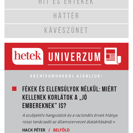
HIT ÉS ÉRTÉKEK
HÁTTÉR
KÁVÉSZÜNET
ARCHÍVUMUNKBÓL AJÁNLJUK:
FÉKEK ÉS ELLENSÚLYOK NÉLKÜL: MIÉRT
KELLENEK KORLÁTOK A „JÓ
EMBEREKNEK” IS?
A szubjektív hangulatok és a racionális érvek hiánya
rossz tanácsadó az államszervezet átalakításánál
»
HACK PÉTER
/
BELFÖLD