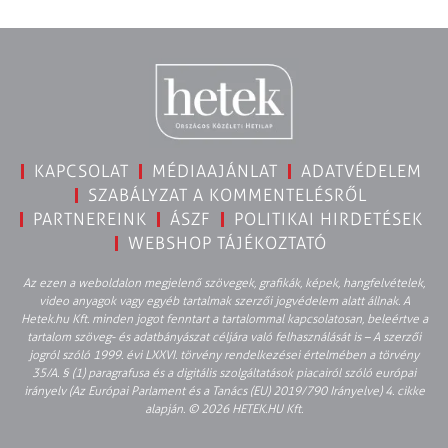
KAPCSOLAT
MÉDIAAJÁNLAT
ADATVÉDELEM
SZABÁLYZAT A KOMMENTELÉSRŐL
PARTNEREINK
ÁSZF
POLITIKAI HIRDETÉSEK
WEBSHOP TÁJÉKOZTATÓ
Az ezen a weboldalon megjelenő szövegek, grafikák, képek, hangfelvételek,
video anyagok vagy egyéb tartalmak szerzői jogvédelem alatt állnak. A
Hetek.hu Kft. minden jogot fenntart a tartalommal kapcsolatosan, beleértve a
tartalom szöveg- és adatbányászat céljára való felhasználását is – A szerzői
jogról szóló 1999. évi LXXVI. törvény rendelkezései értelmében a törvény
35/A. § (1) paragrafusa és a digitális szolgáltatások piacairól szóló európai
irányelv (Az Európai Parlament és a Tanács (EU) 2019/790 Irányelve) 4. cikke
alapján. © 2026 HETEK.HU Kft.