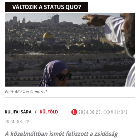
VÁLTOZIK A STATUS QUO?
Fotó: AP / Jon Gambrell
KULIFAI SÁRA
/
KÜLFÖLD
2024.08.23. (XXVIII/34)
2024. 08. 22.
A közelmúltban ismét felizzott a zsidóság