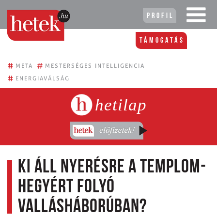
Profil
Támogatás
#
#
META
MESTERSÉGES INTELLIGENCIA
#
ENERGIAVÁLSÁG
hetilap
Ki áll nyerésre a Templom-
hegyért folyó
vallásháborúban?