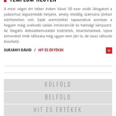
A most véget ért héber évben közel 50 ezer zsidó látogatott a
judaizmus legszentebb helyére, amely eleddig számukra jórészt
elérhetetlen volt. Saját szemünkkel tapasztaltuk azonban a
hegyen máig uralkodó vallási intoleranciát és hatósági kényszert.
Az illegális áldozat­bemutatási kísérletek, letartóztatások, lopva
elmondott imák időszaka még ugyan nem járt le, de lassú változás
érezhető.
SURJÁNYI DÁVID
/
HIT ÉS ÉRTÉKEK
KÜLFÖLD
BELFÖLD
HIT ÉS ÉRTÉKEK