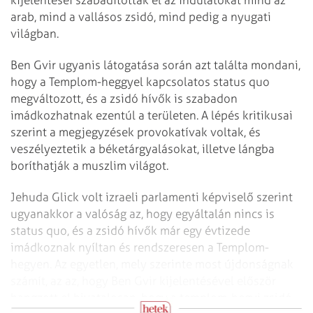
arab, mind a vallásos zsidó, mind pedig a nyugati
világban.
Ben Gvir ugyanis látogatása során azt találta mondani,
hogy a Templom-heggyel kapcsolatos status quo
megváltozott, és a zsidó hívők is szabadon
imádkozhatnak ezentúl a területen. A lépés kritikusai
szerint a megjegyzések provokatívak voltak, és
veszélyeztetik a béketárgyalásokat, illetve lángba
boríthatják a muszlim világot.
Jehuda Glick volt izraeli parlamenti képviselő szerint
ugyanakkor a valóság az, hogy egyáltalán nincs is
status quo, és a zsidó hívők már egy évtizede
imádkoznak nyíltan és rendszeresen a Templom-
hegyen. Az egyetlen, mely szerinte most újdonságnak
számít, az az, hogy Ben Gvir kijelentésével először
hangzott el hivatalosan, hogy a templom-hegyi zsidó