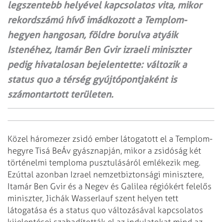
legszentebb helyével kapcsolatos vita, mikor
rekordszámú hívő imádkozott a Templom-
hegyen hangosan, földre borulva atyáik
Istenéhez, Itamár Ben Gvir izraeli miniszter
pedig hivatalosan bejelentette: változik a
status quo a térség gyújtópontjaként is
számontartott területen.
Közel háromezer zsidó ember látogatott el a Templom-
hegyre Tisá BeÁv gyásznapján, mikor a zsidóság két
történelmi temploma pusztulásáról emlékezik meg.
Ezúttal azonban Izrael nemzetbiztonsági minisztere,
Itamár Ben Gvir és a Negev és Galilea régiókért felelős
miniszter, Jichák Wasserlauf szent helyen tett
látogatása és a status quo változásával kapcsolatos
kijelentései szabadították el az indulatokat mind az