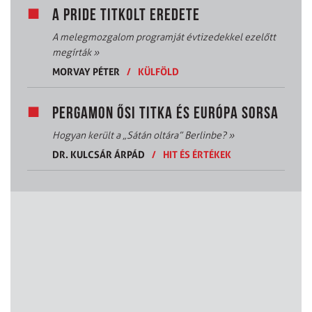
A PRIDE TITKOLT EREDETE
A melegmozgalom programját évtizedekkel ezelőtt
megírták
»
MORVAY PÉTER
/
KÜLFÖLD
PERGAMON ŐSI TITKA ÉS EURÓPA SORSA
Hogyan került a „Sátán oltára” Berlinbe?
»
DR. KULCSÁR ÁRPÁD
/
HIT ÉS ÉRTÉKEK