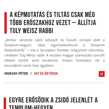
A képmutatás és tiltás csak még
több erőszakhoz vezet – állítja
Tuly Weisz rabbi
„Amikor vérontás zajlik pészach és húsvét ünnepe alatt a
Templom-hegyen, ideje elgondolkodnunk a Templom
felépítéséről” – írta a Jerusalem Postban megjelent vélemény­
cikkében Tuly Weisz rabbi. A részben magyar származású szerzőt
többek között arról kérdeztük, milyen fordulatot vár a
jeruzsálemi szent hely ügyében.
MORVAY PÉTER
/
HIT ÉS ÉRTÉKEK
Egyre erősödik a zsidó jelenlét a
Templom-hegyen