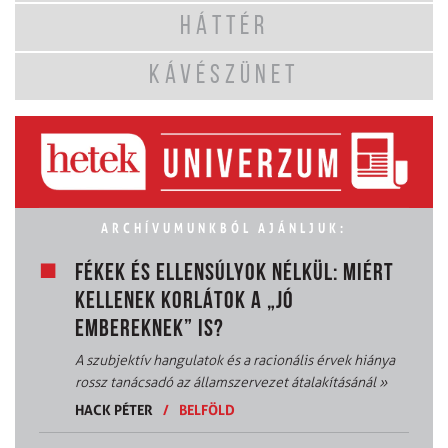
HÁTTÉR
KÁVÉSZÜNET
ARCHÍVUMUNKBÓL AJÁNLJUK:
FÉKEK ÉS ELLENSÚLYOK NÉLKÜL: MIÉRT
KELLENEK KORLÁTOK A „JÓ
EMBEREKNEK” IS?
A szubjektív hangulatok és a racionális érvek hiánya
rossz tanácsadó az államszervezet átalakításánál
»
HACK PÉTER
/
BELFÖLD