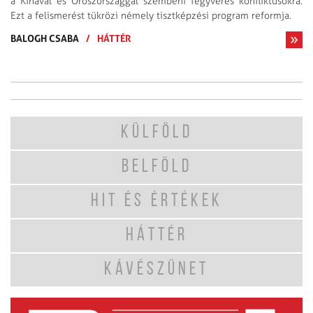
a Kínával és Oroszországgal szembeni fegyveres konfliktusokra.
Ezt a felismerést tükrözi némely tisztképzési program reformja.
BALOGH CSABA
/
HÁTTÉR
KÜLFÖLD
BELFÖLD
HIT ÉS ÉRTÉKEK
HÁTTÉR
KÁVÉSZÜNET