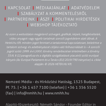
KAPCSOLAT
MÉDIAAJÁNLAT
ADATVÉDELEM
SZABÁLYZAT A KOMMENTELÉSRŐL
PARTNEREINK
ÁSZF
POLITIKAI HIRDETÉSEK
WEBSHOP TÁJÉKOZTATÓ
Az ezen a weboldalon megjelenő szövegek, grafikák, képek, hangfelvételek,
video anyagok vagy egyéb tartalmak szerzői jogvédelem alatt állnak. A
Hetek.hu Kft. minden jogot fenntart a tartalommal kapcsolatosan, beleértve a
tartalom szöveg- és adatbányászat céljára való felhasználását is – A szerzői
jogról szóló 1999. évi LXXVI. törvény rendelkezései értelmében a törvény
35/A. § (1) paragrafusa és a digitális szolgáltatások piacairól szóló európai
irányelv (Az Európai Parlament és a Tanács (EU) 2019/790 Irányelve) 4. cikke
alapján. © 2026 HETEK.HU Kft.
Nemzeti Média - és Hírközlési Hatóság, 1525 Budapest,
Pf. 75. | +36 1 457 7100 (telefon) | +36 1 356 5520
(fax) |
info@nmhh.hu
| www.nmhh.hu
Alapító-főszerkesztő: Németh Sándor - Founder Editor in