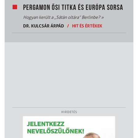
PERGAMON ŐSI TITKA ÉS EURÓPA SORSA
Hogyan került a „Sátán oltára” Berlinbe?
»
DR. KULCSÁR ÁRPÁD
/
HIT ÉS ÉRTÉKEK
HIRDETÉS