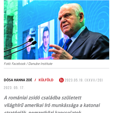
Fotó: Facebook / Danube Institute
DÓSA HANNA ZOÉ
/
KÜLFÖLD
2023.05.19. (XXVII/20)
2023. 05. 17.
A romániai zsidó családba született
világhírű amerikai író munkássága a katonai
stratégiák, nemzetközi kapcsolatok,