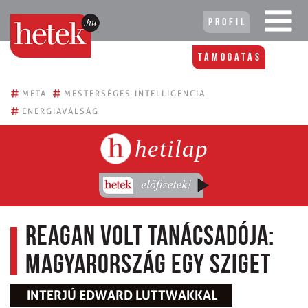
Profil
Támogatás
#
#
META
MESTERSÉGES INTELLIGENCIA
#
ENERGIAVÁLSÁG
hetilap
Reagan volt tanácsadója:
Magyarország egy sziget
INTERJÚ EDWARD LUTTWAKKAL