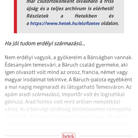
már csütörtökönként olvasható a friss
újság és a teljes archívum is elérhető!
Részletek a Hetekben és
a
oldalon.
https://www.hetek.hu/elofizetes
Ha jól tudom erdélyi származású…
Nem erdélyi vagyok, a gyökereim a Bánságban vannak.
Édesanyám temesvári, a Báruch család gyermeke, aki
igen olvasott volt mind az orosz, francia, német vagy
magyar irodalmat tekintve. A Báruch-palota egyébként
a mai napig megmaradt és látogatható Temesváron. Az
apám aradi származású, importőr volt és logisztikai
géniusz. Arad fontos volt mint erősen nemzetközi
város, és a bánsági zsidóság elkötelezetten támogatta
a kultúrát. A temesvári gimnáziumok olyan jók voltak,
mint a budapestiek, ami egyben azt jelentette, hogy a
világ legjobbjai. A sikeremhez az is hozzájárult, hogy