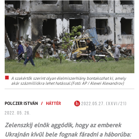
A szakértők szerint olyan élelmiszerhiány bontakozhat ki, amely
akár százmilliókra lehet hatással.(Fotó: AP / Alexei Alexandrov)
POLCZER ISTVÁN
/
HÁTTÉR
2022.05.27. (XXVI/21)
2022. 05. 26.
Zelenszkij elnök aggódik, hogy az emberek
Ukrajnán kívül bele fognak fáradni a háborúba: