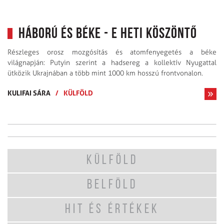
Háború és béke - E heti köszöntő
Részleges orosz mozgósítás és atomfenyegetés a béke
világnapján: Putyin szerint a hadsereg a kollektív Nyugattal
ütközik Ukrajnában a több mint 1000 km hosszú frontvonalon.
KULIFAI SÁRA
/
KÜLFÖLD
KÜLFÖLD
BELFÖLD
HIT ÉS ÉRTÉKEK