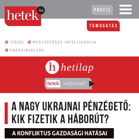
Profil
Támogatás
#
#
IZRAEL
MESTERSÉGES INTELLIGENCIA
#
ENERGIAVÁLSÁG
hetilap
A nagy ukrajnai pénzégető:
kik fizetik a háborút?
A KONFLIKTUS GAZDASÁGI HATÁSAI