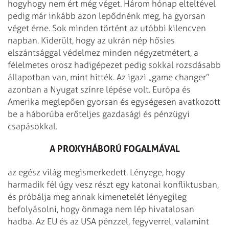
hogyhogy nem ért még véget. Három hónap elteltével
pedig már inkább azon lepődnénk meg, ha gyorsan
véget érne. Sok minden történt az utóbbi kilencven
napban. Kiderült, hogy az ukrán nép hősies
elszántsággal védelmez minden négyzetmétert, a
félelmetes orosz hadigépezet pedig sokkal rozsdásabb
állapotban van, mint hitték. Az igazi „game changer”
azonban a Nyugat színre lépése volt. Európa és
Amerika meglepően gyorsan és egységesen avatkozott
be a háborúba erőteljes gazdasági és pénzügyi
csapásokkal.
A PROXYHÁBORÚ FOGALMÁVAL
az egész világ megismerkedett. Lényege, hogy
harmadik fél úgy vesz részt egy katonai konfliktusban,
és próbálja meg annak kimenetelét lényegileg
befolyásolni, hogy önmaga nem lép hivatalosan
hadba. Az EU és az USA pénzzel, fegyverrel, valamint