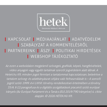
KAPCSOLAT
MÉDIAAJÁNLAT
ADATVÉDELEM
SZABÁLYZAT A KOMMENTELÉSRŐL
PARTNEREINK
ÁSZF
POLITIKAI HIRDETÉSEK
WEBSHOP TÁJÉKOZTATÓ
Az ezen a weboldalon megjelenő szövegek, grafikák, képek, hangfelvételek,
video anyagok vagy egyéb tartalmak szerzői jogvédelem alatt állnak. A
Hetek.hu Kft. minden jogot fenntart a tartalommal kapcsolatosan, beleértve a
tartalom szöveg- és adatbányászat céljára való felhasználását is – A szerzői
jogról szóló 1999. évi LXXVI. törvény rendelkezései értelmében a törvény
35/A. § (1) paragrafusa és a digitális szolgáltatások piacairól szóló európai
irányelv (Az Európai Parlament és a Tanács (EU) 2019/790 Irányelve) 4. cikke
alapján. © 2026 HETEK.HU Kft.