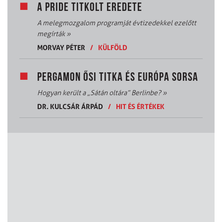
A PRIDE TITKOLT EREDETE
A melegmozgalom programját évtizedekkel ezelőtt
megírták
»
MORVAY PÉTER
/
KÜLFÖLD
PERGAMON ŐSI TITKA ÉS EURÓPA SORSA
Hogyan került a „Sátán oltára” Berlinbe?
»
DR. KULCSÁR ÁRPÁD
/
HIT ÉS ÉRTÉKEK