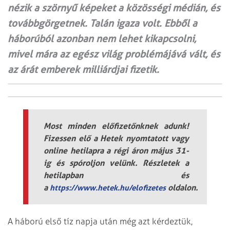
nézik a szörnyű képeket a közösségi médián, és
továbbgörgetnek. Talán igaza volt. Ebből a
háborúból azonban nem lehet kikapcsolni,
mivel mára az egész világ problémájává vált, és
az árát emberek milliárdjai fizetik.
Most minden előfizetőnknek adunk!
Fizessen elő a Hetek nyomtatott vagy
online hetilapra a régi áron május 31-
ig és spóroljon velünk. Részletek a
hetilapban és
a
oldalon.
https://www.hetek.hu/elofizetes
A háború első tíz napja után még azt kérdeztük,