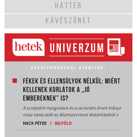
HÁTTÉR
KÁVÉSZÜNET
ARCHÍVUMUNKBÓL AJÁNLJUK:
FÉKEK ÉS ELLENSÚLYOK NÉLKÜL: MIÉRT
KELLENEK KORLÁTOK A „JÓ
EMBEREKNEK” IS?
A szubjektív hangulatok és a racionális érvek hiánya
rossz tanácsadó az államszervezet átalakításánál
»
HACK PÉTER
/
BELFÖLD