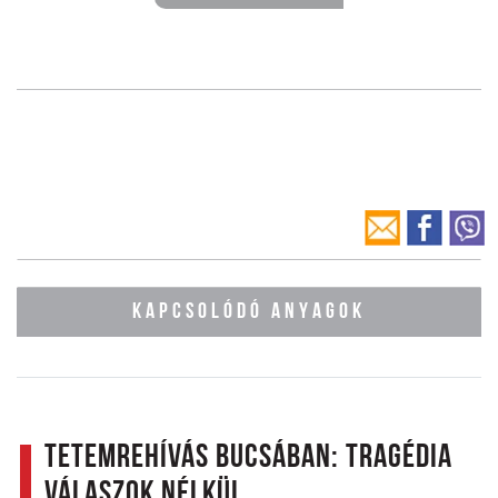
KAPCSOLÓDÓ ANYAGOK
Tetemrehívás Bucsában: Tragédia
válaszok nélkül