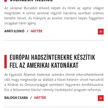
Az ukrajnai Bucsából érkező képek és hírek az egész világot
megrázták. A szinte azonnal rögzült narratíva azonban számos
kérdést felvet, és hiányzik az ezeket tisztázni képes független
vizsgálat iránti igény.
APÁTI ILDIKÓ
/
HÁTTÉR
Európai hadszínterekre készítik
fel az amerikai katonákat
Az Egyesült Államok hadereje számára immár elkerülhetetlenné
vált, hogy megkezdje az átállást a Közel-Keleten vívott harcokról
a Kínával és Oroszországgal szembeni fegyveres konfliktusokra.
Ezt a felismerést tükrözi némely tisztképzési program reformja.
BALOGH CSABA
/
HÁTTÉR