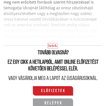
meg nem erősített források szerint hírszerzéssel is
támogatja Ukrajnát (állítólag az orosz zászlóshajó
elsüllyesztésében vagy a meglepően nagy számú
orosz katonai vezető likvidálásában is kulcsszerepe
volt az amerikai intelnek). Emellett pedig súlyos
szankciós csomagokat léptettek életbe Oroszország,
orosz állampolgárok és orosz gazdasági célpontok
ellen. A Nyugat politikai befolyását és médiahálózatát
is latba vetette az ukránok oldalán.
Tovább olvasná?
Ez egy cikk a hetilapból, amit online előfizetést
követően belépéssel elér.
Vagy vásárolja meg a lapot az újságárusoknál.
Előfizetek
Belépek