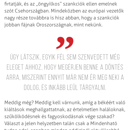
firtatják, és az „öngyilkos” szankciók ellen emelnek
szót Csehországban. Mindeközben az európai vezetők
nagy része továbbra is hisz abban, hogy a szankciók
jobban fájnak Oroszországnak, mint nekünk.
Úgy látszik, egyik fél sem szenvedett még
eleget ahhoz, hogy megérjen benne a döntés
arra, miszerint ennyit már nem ér meg neki a
dolog, és inkább leül tárgyalni.
Meddig még? Meddig kell várnunk, amíg a békéért való
kiáltások meghallgattatnak, az értelmetlen haláloknak,
szűkölködésnek és fagyoskodásnak vége szakad?
Választ a jelen helyzetben talán csak a Mindenható