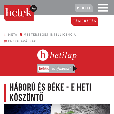
Profil
Támogatás
#
#
META
MESTERSÉGES INTELLIGENCIA
#
ENERGIAVÁLSÁG
hetilap
Háború és béke - E heti
köszöntő