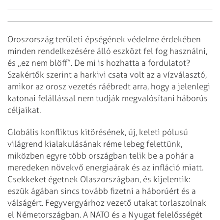
Oroszország területi épségének védelme érdekében
minden rendelkezésére álló eszközt fel fog használni,
és „ez nem blöff”. De mi is hozhatta a fordulatot?
Szakértők szerint a harkivi csata volt az a vízválasztó,
amikor az orosz vezetés ráébredt arra, hogy a jelenlegi
katonai felállással nem tudják megvalósítani háborús
céljaikat.
Globális konfliktus kitörésének, új, keleti pólusú
világrend kialakulásának réme lebeg felettünk,
miközben egyre több országban telik be a pohár a
meredeken növekvő energiaárak és az infláció miatt.
Csekkeket égetnek Olaszországban, és kijelentik:
eszük ágában sincs tovább fizetni a háborúért és a
válságért. Fegyvergyárhoz vezető utakat torlaszolnak
el Németországban. A NATO és a Nyugat felelősségét