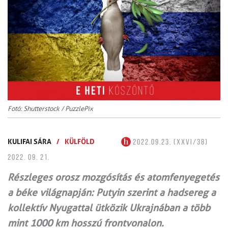
Fotó: Shutterstock / PuzzlePix
KULIFAI SÁRA
/
KÜLFÖLD
2022.09.23. (XXVI/38)
2022. 09. 21.
Részleges orosz mozgósítás és atomfenyegetés
a béke világnapján: Putyin szerint a hadsereg a
kollektív Nyugattal ütközik Ukrajnában a több
mint 1000 km hosszú frontvonalon.