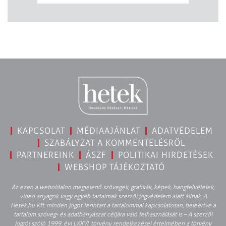
KAPCSOLAT
MÉDIAAJÁNLAT
ADATVÉDELEM
SZABÁLYZAT A KOMMENTELÉSRŐL
PARTNEREINK
ÁSZF
POLITIKAI HIRDETÉSEK
WEBSHOP TÁJÉKOZTATÓ
Az ezen a weboldalon megjelenő szövegek, grafikák, képek, hangfelvételek,
video anyagok vagy egyéb tartalmak szerzői jogvédelem alatt állnak. A
Hetek.hu Kft. minden jogot fenntart a tartalommal kapcsolatosan, beleértve a
tartalom szöveg- és adatbányászat céljára való felhasználását is – A szerzői
jogról szóló 1999. évi LXXVI. törvény rendelkezései értelmében a törvény