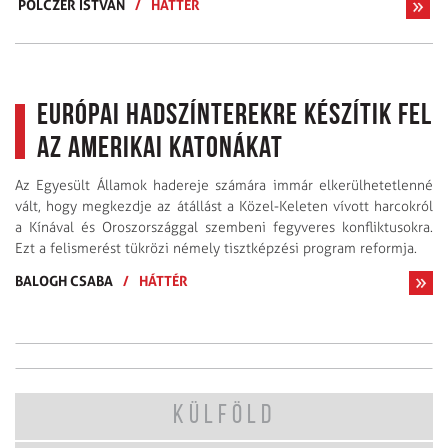
POLCZER ISTVÁN
/
HÁTTÉR
Európai hadszínterekre készítik fel
az amerikai katonákat
Az Egyesült Államok hadereje számára immár elkerülhetetlenné
vált, hogy megkezdje az átállást a Közel-Keleten vívott harcokról
a Kínával és Oroszországgal szembeni fegyveres konfliktusokra.
Ezt a felismerést tükrözi némely tisztképzési program reformja.
BALOGH CSABA
/
HÁTTÉR
KÜLFÖLD