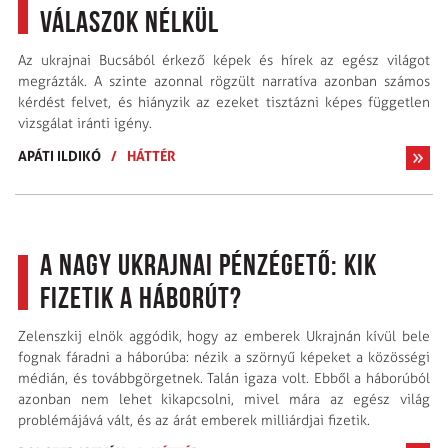
válaszok nélkül
Az ukrajnai Bucsából érkező képek és hírek az egész világot
megrázták. A szinte azonnal rögzült narratíva azonban számos
kérdést felvet, és hiányzik az ezeket tisztázni képes független
vizsgálat iránti igény.
APÁTI ILDIKÓ
/
HÁTTÉR
A nagy ukrajnai pénzégető: kik
fizetik a háborút?
Zelenszkij elnök aggódik, hogy az emberek Ukrajnán kívül bele
fognak fáradni a háborúba: nézik a szörnyű képeket a közösségi
médián, és továbbgörgetnek. Talán igaza volt. Ebből a háborúból
azonban nem lehet kikapcsolni, mivel mára az egész világ
problémájává vált, és az árát emberek milliárdjai fizetik.