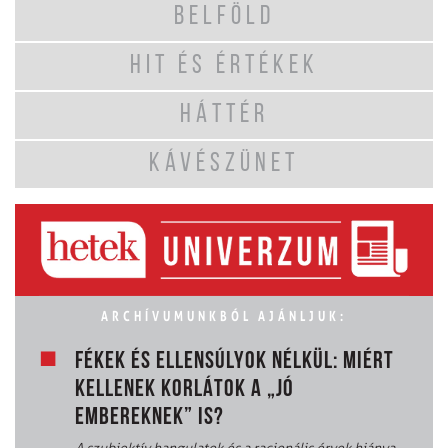
BELFÖLD
HIT ÉS ÉRTÉKEK
HÁTTÉR
KÁVÉSZÜNET
ARCHÍVUMUNKBÓL AJÁNLJUK:
FÉKEK ÉS ELLENSÚLYOK NÉLKÜL: MIÉRT
KELLENEK KORLÁTOK A „JÓ
EMBEREKNEK” IS?