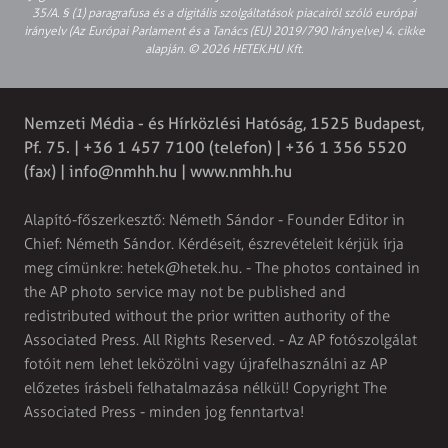
35/A. § (1) paragrafusa és a digitális szolgáltatások piacairól szóló európai
irányelv (Az Európai Parlament és a Tanács (EU) 2019/790 Irányelve) 4. cikke
alapján. © 2026 HETEK.HU Kft.
Nemzeti Média - és Hírközlési Hatóság, 1525 Budapest,
Pf. 75. | +36 1 457 7100 (telefon) | +36 1 356 5520
(fax) |
info@nmhh.hu
| www.nmhh.hu
Alapító-főszerkesztő: Németh Sándor - Founder Editor in
Chief: Németh Sándor. Kérdéseit, észrevételeit kérjük írja
meg címünkre:
hetek@hetek.hu
. - The photos contained in
the AP photo service may not be published and
redistributed without the prior written authority of the
Associated Press. All Rights Reserved. - Az AP fotószolgálat
fotóit nem lehet leközölni vagy újrafelhasználni az AP
előzetes írásbeli felhatalmazása nélkül! Copyright The
Associated Press - minden jog fenntartva!