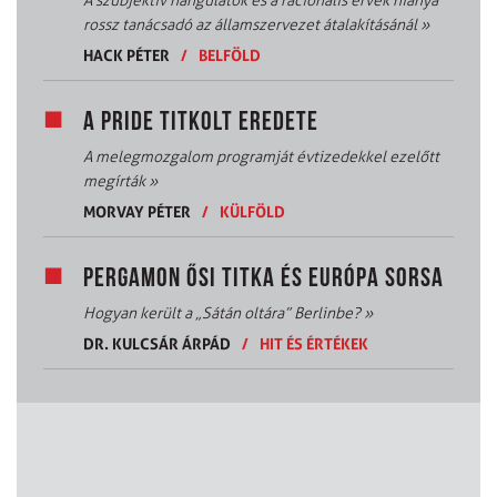
A szubjektív hangulatok és a racionális érvek hiánya
rossz tanácsadó az államszervezet átalakításánál
»
HACK PÉTER
/
BELFÖLD
A PRIDE TITKOLT EREDETE
A melegmozgalom programját évtizedekkel ezelőtt
megírták
»
MORVAY PÉTER
/
KÜLFÖLD
PERGAMON ŐSI TITKA ÉS EURÓPA SORSA
Hogyan került a „Sátán oltára” Berlinbe?
»
DR. KULCSÁR ÁRPÁD
/
HIT ÉS ÉRTÉKEK