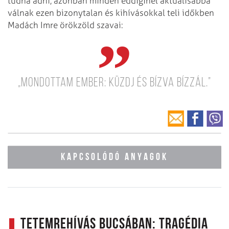
tudna adni, azonban minden eddiginél aktuálisabbá
válnak ezen bizonytalan és kihívásokkal teli időkben
Madách Imre örökzöld szavai:
„Mondottam ember: küzdj és bízva bízzál.”
KAPCSOLÓDÓ ANYAGOK
Tetemrehívás Bucsában: Tragédia