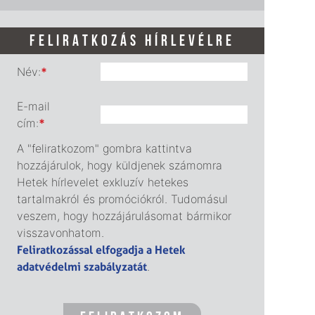
FELIRATKOZÁS HÍRLEVÉLRE
Név:
*
E-mail
cím:
*
A "feliratkozom" gombra kattintva
hozzájárulok, hogy küldjenek számomra
Hetek hírlevelet exkluzív hetekes
tartalmakról és promóciókról. Tudomásul
veszem, hogy hozzájárulásomat bármikor
visszavonhatom.
Feliratkozással elfogadja a Hetek
adatvédelmi szabályzatát
.