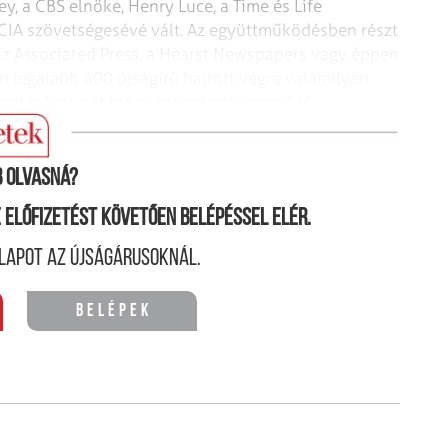
y, a CBS elnöke, Henry Luce, a Time és Life
 CIA szövetségesévé vált. Az együttműködésben részt
az Associated Press, a Hearst Newspapers vagy éppen
n legalább 400 újságíró hajtott végre valamilyen
ogatásával, sőt időnként szándékosan CIA-
 nekik.
 olvasná?
ne előfizetést követően belépéssel elér.
lapot az újságárusoknál.
Belépek