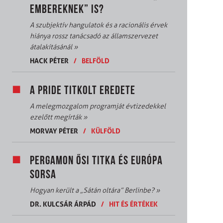
EMBEREKNEK” IS?
A szubjektív hangulatok és a racionális érvek
hiánya rossz tanácsadó az államszervezet
átalakításánál
»
HACK PÉTER
/
BELFÖLD
A PRIDE TITKOLT EREDETE
A melegmozgalom programját évtizedekkel
ezelőtt megírták
»
MORVAY PÉTER
/
KÜLFÖLD
PERGAMON ŐSI TITKA ÉS EURÓPA
SORSA
Hogyan került a „Sátán oltára” Berlinbe?
»
DR. KULCSÁR ÁRPÁD
/
HIT ÉS ÉRTÉKEK