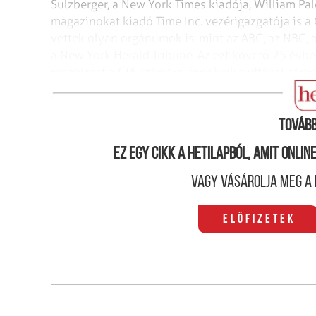
Sulzberger, a New York Times kiadója, William Pale
magazinokat kiadó Time Inc. vezérigazgatója is a
vettek olyan orgánumok is, mint az ABC, az NBC, 
a New York Herald Tribune. Az ezt követő 25 évbe
megbízást a CIA számára, főnökeik tudtával, tám
alkalmazottakat vettek fel, hogy álcát nyújtsanak
Tovább
Ez egy cikk a hetilapból, amit onli
Vagy vásárolja meg a 
Előfizetek