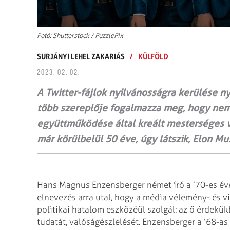
Fotó: Shutterstock / PuzzlePix
SURJÁNYI LEHEL ZAKARIÁS
/
KÜLFÖLD
2023. 02. 02.
A Twitter-fájlok nyilvánosságra kerülése n
több szereplője fogalmazza meg, hogy nemz
együttműködése által kreált mesterséges v
már körülbelül 50 éve, úgy látszik, Elon Mu
Hans Magnus Enzensberger német író a ’70-es évek
elnevezés arra utal, hogy a média vélemény- és vi
politikai hatalom eszközéül szolgál: az ő érdekü
tudatát, valóságészlelését. Enzensberger a ’68-a