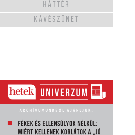
HÁTTÉR
KÁVÉSZÜNET
ARCHÍVUMUNKBÓL AJÁNLJUK:
FÉKEK ÉS ELLENSÚLYOK NÉLKÜL:
MIÉRT KELLENEK KORLÁTOK A „JÓ