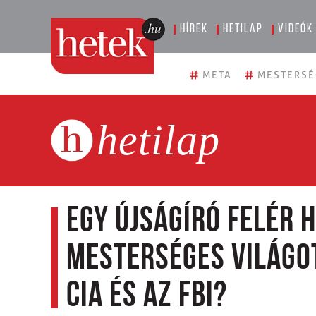
Hírek
Hetilap
Videók
#
#
META
MESTERSÉ
hetilap
Egy újságíró felér 
mesterséges világo
CIA és az FBI?