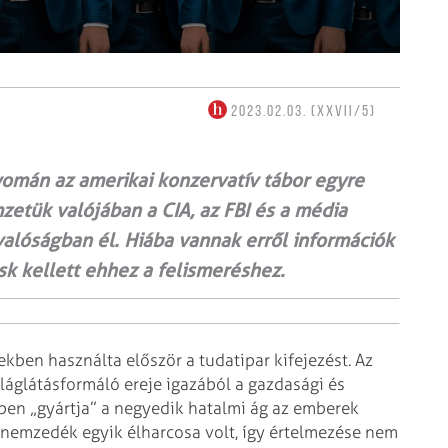
2023.02.03. (XXVII/5)
yomán az amerikai konzervatív tábor egyre
etük valójában a CIA, az FBI és a média
alóságban él. Hiába vannak erről információk
sk kellett ehhez a felismeréshez.
ben használta először a tudatipar kifejezést. Az
láglátásformáló ereje igazából a gazdasági és
kben „gyártja” a negyedik hatalmi ág az emberek
s nemzedék egyik élharcosa volt, így értelmezése nem