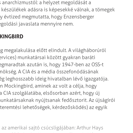
 anarchizmustól: a helyzet megoldását a
 a készülékek adásra is képesekké válnak, a tömegek
ány évtized megmutatta, hogy Enzensberger
egoldási javaslata mennyire nem.
KINGBIRD
 megalakulása előtt elindult. A világháborúról
Services) munkatársai között gyakran baráti
megmaradtak azután is, hogy 1947-ben az OSS-t
Ügynökség. A CIA és a média összefonódásának
ég leghosszabb ideig hivatalban lévő igazgatója.
n Mockingbird, aminek az volt a célja, hogy
a CIA szolgálatába, elsősorban azért, hogy új
unkatársaknak nyújtsanak fedősztorit. Az újságírói
tteremtési lehetőségek, kérdezősködés) az egyik
 az amerikai sajtó csúcsligájában: Arthur Hays