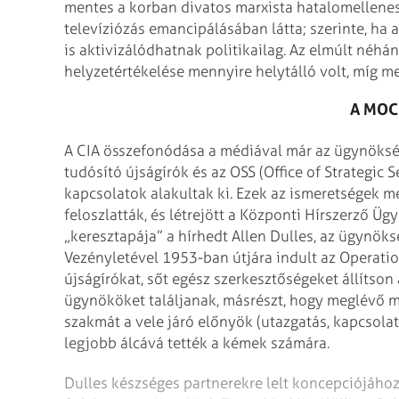
mentes a korban divatos marxista hatalomellenes
televíziózás emancipálásában látta; szerinte, ha
is aktivizálódhatnak politikailag. Az elmúlt néh
helyzetértékelése mennyire helytálló volt, míg m
A MOC
A CIA összefonódása a médiával már az ügynökség
tudósító újságírók és az OSS (Office of Strategic 
kapcsolatok alakultak ki. Ezek az ismeretségek 
feloszlatták, és létrejött a Központi Hírszerző 
„keresztapája” a hírhedt Allen Dulles, az ügynöks
Vezényletével 1953-ban útjára indult az Operatio
újságírókat, sőt egész szerkesztőségeket állítson 
ügynököket találjanak, másrészt, hogy meglévő m
szakmát a vele járó előnyök (utazgatás, kapcsola
legjobb álcává tették a kémek számára.
Dulles készséges partnerekre lelt koncepciójához