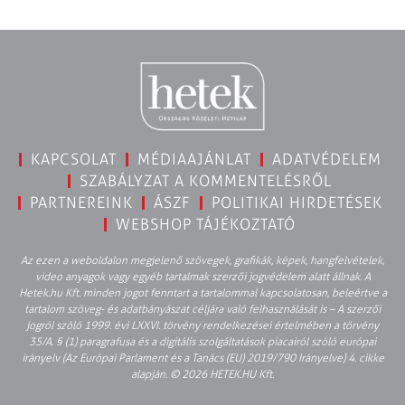
KAPCSOLAT
MÉDIAAJÁNLAT
ADATVÉDELEM
SZABÁLYZAT A KOMMENTELÉSRŐL
PARTNEREINK
ÁSZF
POLITIKAI HIRDETÉSEK
WEBSHOP TÁJÉKOZTATÓ
Az ezen a weboldalon megjelenő szövegek, grafikák, képek, hangfelvételek,
video anyagok vagy egyéb tartalmak szerzői jogvédelem alatt állnak. A
Hetek.hu Kft. minden jogot fenntart a tartalommal kapcsolatosan, beleértve a
tartalom szöveg- és adatbányászat céljára való felhasználását is – A szerzői
jogról szóló 1999. évi LXXVI. törvény rendelkezései értelmében a törvény
35/A. § (1) paragrafusa és a digitális szolgáltatások piacairól szóló európai
irányelv (Az Európai Parlament és a Tanács (EU) 2019/790 Irányelve) 4. cikke
alapján. © 2026 HETEK.HU Kft.