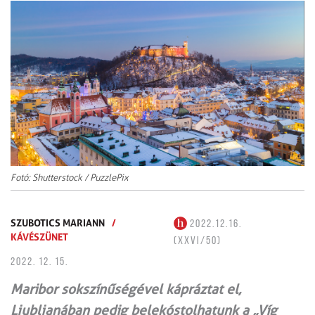
Fotó: Shutterstock / PuzzlePix
SZUBOTICS MARIANN
/
2022.12.16.
KÁVÉSZÜNET
(XXVI/50)
2022. 12. 15.
Maribor sokszínűségével kápráztat el,
Ljubljanában pedig belekóstolhatunk a „Víg