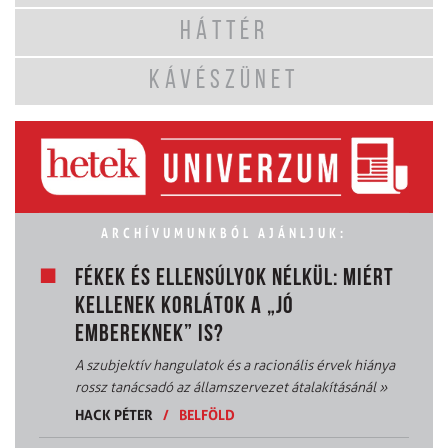
HÁTTÉR
KÁVÉSZÜNET
ARCHÍVUMUNKBÓL AJÁNLJUK:
FÉKEK ÉS ELLENSÚLYOK NÉLKÜL: MIÉRT
KELLENEK KORLÁTOK A „JÓ
EMBEREKNEK” IS?
A szubjektív hangulatok és a racionális érvek hiánya
rossz tanácsadó az államszervezet átalakításánál
»
HACK PÉTER
/
BELFÖLD