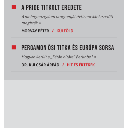
A PRIDE TITKOLT EREDETE
A melegmozgalom programját évtizedekkel ezelőtt
megírták
»
MORVAY PÉTER
/
KÜLFÖLD
PERGAMON ŐSI TITKA ÉS EURÓPA SORSA
Hogyan került a „Sátán oltára” Berlinbe?
»
DR. KULCSÁR ÁRPÁD
/
HIT ÉS ÉRTÉKEK