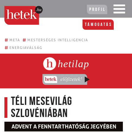
Profil
Támogatás
#
#
META
MESTERSÉGES INTELLIGENCIA
#
ENERGIAVÁLSÁG
hetilap
Téli mesevilág
Szlovéniában
ADVENT A FENNTARTHATÓSÁG JEGYÉBEN