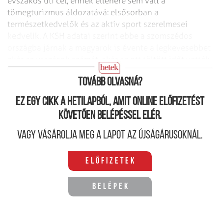
évszakos úti cél, ennek ellenére sem vált a
tömegturizmus áldozatává: elsősorban a
természetkedvelők és az aktív sport szerelmesei
kedvelik. A KSH adatai szerint ebbe a szomszédos
országba járnak a magyarok is évente a legkevesebbet
akár az utazások számát, akár az ott töltött időt vették
alapul.
Tovább olvasná?
Ez egy cikk a hetilapból, amit online előfizetést
követően belépéssel elér.
Vagy vásárolja meg a lapot az újságárusoknál.
Előfizetek
Belépek