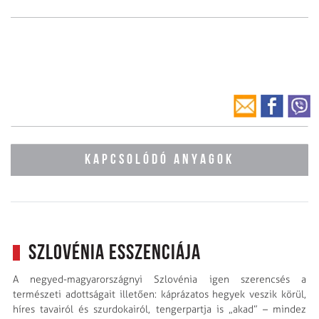
KAPCSOLÓDÓ ANYAGOK
Szlovénia esszenciája
A negyed-magyarországnyi Szlovénia igen szerencsés a
természeti adottságait illetően: káprázatos hegyek veszik körül,
híres tavairól és szurdokairól, tengerpartja is „akad” – mindez