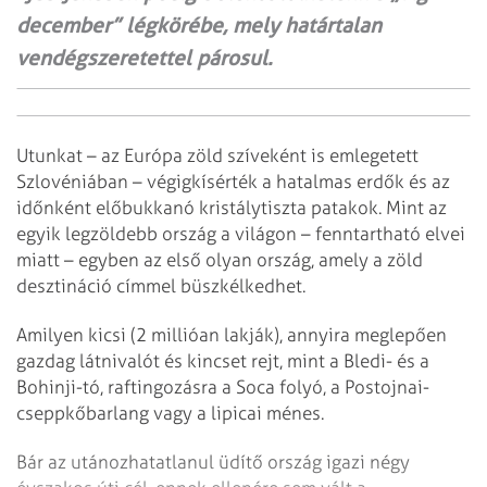
december” légkörébe, mely határtalan
vendégszeretettel párosul.
Utunkat – az Európa zöld szíveként is emlegetett
Szlovéniában – végigkí­sérték a hatalmas erdők és az
időnként előbukkanó kristálytiszta patakok. Mint az
egyik legzöldebb ország a világon – fenntartható elvei
miatt – egyben az első olyan ország, amely a zöld
desztináció címmel büszkélkedhet.
Amilyen kicsi (2 millióan lakják), annyira meglepően
gazdag látnivalót és kincset rejt, mint a Bledi- és a
Bohinji-tó, raftingozásra a Soca folyó, a Postojnai-
cseppkőbarlang vagy a lipicai ménes.
Bár az utánozhatatlanul üdítő ország igazi négy