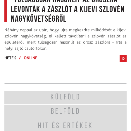
"Túlságosan hasonlít az oroszra" -
Levonták a zászlót a kijevi szlovén
nagykövetségről
Néhány nappal az után, hogy újra megkezdte működését a kijevi
szlovén nagykövetség, el kellett távolítani a szlovén zászlót az
épületéről, mert túlságosan hasonlít az orosz zászlóra - írta a
helyi sajtó csütörtökön.
HETEK
/
ONLINE
KÜLFÖLD
BELFÖLD
HIT ÉS ÉRTÉKEK