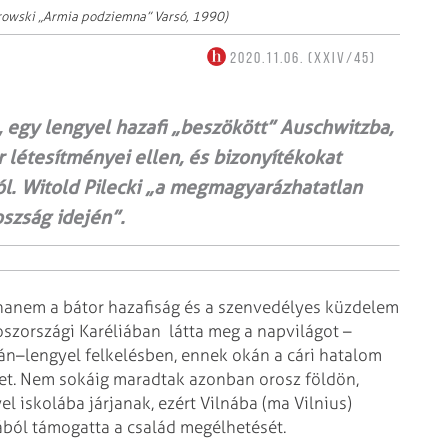
orowski „Armia podziemna” Varsó, 1990)
2020.11.06. (XXIV/45)
egy lengyel hazafi „beszökött” Auschwitzba,
 létesítményei ellen, és bizonyítékokat
l. Witold Pilecki „a megmagyarázhatatlan
szság idején”.
ghanem a bátor hazafiság és a szenvedélyes küzdelem
roszországi Karéliában
látta meg a napvilágot –
ván–lengyel felkelésben, ennek okán a cári hatalom
et. Nem sokáig maradtak azonban orosz földön,
 iskolába járjanak, ezért Vilnába (ma Vilnius)
iából támogatta a család megélhetését.