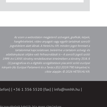
Az ezen a weboldalon megjelenő szövegek, grafikák, képek,
hangfelvételek, video anyagok vagy egyéb tartalmak szerzői
jogvédelem alatt állnak. A Hetek.hu Kft. minden jogot fenntart a
tartalommal kapcsolatosan, beleértve a tartalom szöveg- és
adatbányászat céljára való felhasználását is – A szerzői jogról szóló
1999. évi LXXVI. törvény rendelkezései értelmében a törvény 35/A. §
(1) paragrafusa és a digitális szolgáltatások piacairól szóló európai
irányelv (Az Európai Parlament és a Tanács (EU) 2019/790 Irányelve) 4.
cikke alapján. © 2026 HETEK.HU Kft.
lefon) | +36 1 356 5520 (fax) |
info@nmhh.hu
|
észrevételeit kérjük írja meg címünkre: