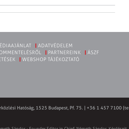
ÉDIAAJÁNLAT
ADATVÉDELEM
KOMMENTELÉSRŐL
PARTNEREINK
ÁSZF
ETÉSEK
WEBSHOP TÁJÉKOZTATÓ
rközlési Hatóság, 1525 Budapest, Pf. 75. | +36 1 457 7100 (te
émeth Sándor - Founder Editor in Chief: Németh Sándor. Kérdéseit, 