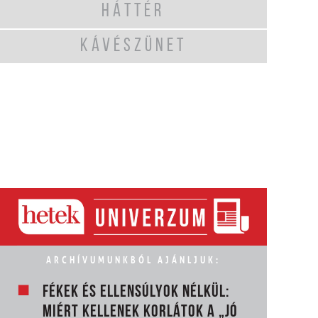
HÁTTÉR
KÁVÉSZÜNET
ARCHÍVUMUNKBÓL AJÁNLJUK:
FÉKEK ÉS ELLENSÚLYOK NÉLKÜL:
MIÉRT KELLENEK KORLÁTOK A „JÓ