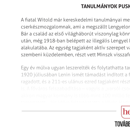
TANULMÁNYOK PUS
A fiatal Witold már kereskedelmi tanulmányai melle
cserkészmozgalomnak, ami a megszállt Lengyelor
Bár a család az első világháborút viszonylag kön
után, még 1918-ban belépett az illegális Lengyel
alakulatába. Az egység tagjaként aktív szerepet v
szembeni küzdelemben, részt vett Minszk visszaf
Egy év múlva ugyan leszerelték és folytathatta ta
1920 júliusában Lenin ismét támadást indított a fi
ragadott, és a 211-es ulánus ezred tagjaként rész
is. A főváros felszabadítása – vagyis a „varsói c
akkori magyar kormány is több mint 100 millió fe
támogatott – kis időre feltartóztatta a Vörös Had
leérettségizett volna, hősies helyt­állásáért kéts
Tovább