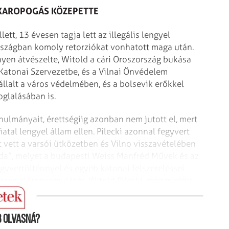
KAROPOGÁS KÖZEPETTE
tt, 13 évesen tagja lett az illegális lengyel
szágban komoly retorziókat vonhatott maga után.
nyen átvészelte, Witold a cári Oroszország bukása
 Katonai Szervezetbe, és a Vilnai Önvédelem
állalt a város védelmében, és a bolsevik erőkkel
oglalásában is.
nulmányait, érettségiig azonban nem jutott el, mert
atal lengyel állam ellen. Pilecki azonnal fegyvert
t vett a varsói ütközetben és Vilno visszavételében
soda”, melyet a budapesti Weiss Manfréd Művek és az
gyvertölténnyel és egyéb katonai felszereléssel
sereg előrenyomulását. Witold Pilecki, még mielőtt
zer is megkapta a Vitézek Érdemkeresztjét.
 olvasná?