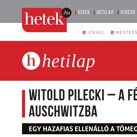
Hírek
Hetilap
Videók
#
#
IZRAEL
MESTERS
hetilap
Witold Pilecki – a f
Auschwitzba
EGY HAZAFIAS ELLENÁLLÓ A TÖM