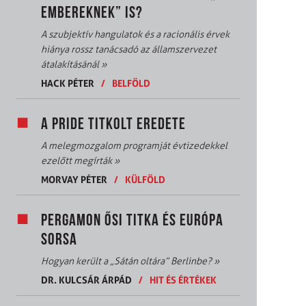
EMBEREKNEK” IS?
A szubjektív hangulatok és a racionális érvek
hiánya rossz tanácsadó az államszervezet
átalakításánál
»
HACK PÉTER
/
BELFÖLD
A PRIDE TITKOLT EREDETE
A melegmozgalom programját évtizedekkel
ezelőtt megírták
»
MORVAY PÉTER
/
KÜLFÖLD
PERGAMON ŐSI TITKA ÉS EURÓPA
SORSA
Hogyan került a „Sátán oltára” Berlinbe?
»
DR. KULCSÁR ÁRPÁD
/
HIT ÉS ÉRTÉKEK