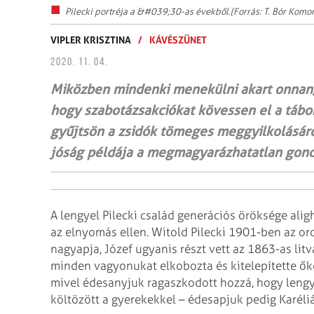
Pilecki portréja a &#039;30-as évekből.(Forrás: T. Bór Kom
VIPLER KRISZTINA
/
KÁVÉSZÜNET
2020. 11. 04.
Miközben mindenki menekülni akart onnan, 
hogy szabotázsakciókat kövessen el a tábor
gyűjtsön a zsidók tömeges meggyilkolásáró
jóság példája a megmagyarázhatatlan gono
A lengyel Pilecki család generációs öröksége ali
az elnyomás ellen. Witold Pilecki 1901-ben az o
nagyapja, Józef ugyanis részt vett az 1863-as lit
minden vagyonukat elkobozta és kitelepítette ők
mivel édesanyjuk ragaszkodott hozzá, hogy lengyel
költözött a gyerekekkel – édesapjuk pedig Karél