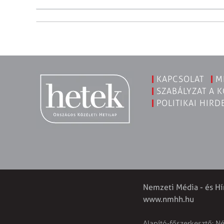
KAPCSOLAT
M
SZABÁLYZAT A 
POLITIKAI HIRD
Nemzeti Média - és Hí
www.nmhh.hu
Alapító-főszerkesztő: N