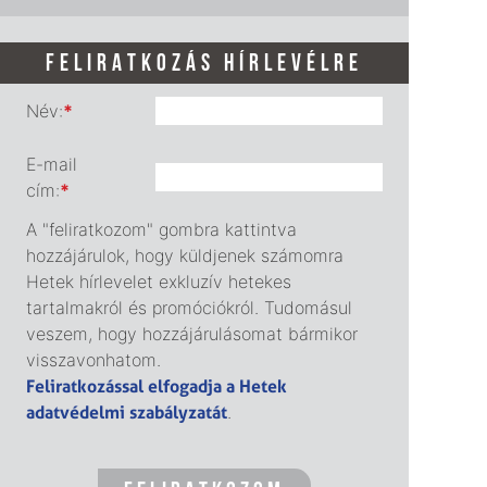
FELIRATKOZÁS HÍRLEVÉLRE
Név:
*
E-mail
cím:
*
A "feliratkozom" gombra kattintva
hozzájárulok, hogy küldjenek számomra
Hetek hírlevelet exkluzív hetekes
tartalmakról és promóciókról. Tudomásul
veszem, hogy hozzájárulásomat bármikor
visszavonhatom.
Feliratkozással elfogadja a Hetek
adatvédelmi szabályzatát
.