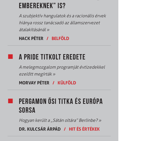
EMBEREKNEK” IS?
A szubjektív hangulatok és a racionális érvek
hiánya rossz tanácsadó az államszervezet
átalakításánál
»
HACK PÉTER
/
BELFÖLD
A PRIDE TITKOLT EREDETE
A melegmozgalom programját évtizedekkel
ezelőtt megírták
»
MORVAY PÉTER
/
KÜLFÖLD
PERGAMON ŐSI TITKA ÉS EURÓPA
SORSA
Hogyan került a „Sátán oltára” Berlinbe?
»
DR. KULCSÁR ÁRPÁD
/
HIT ÉS ÉRTÉKEK