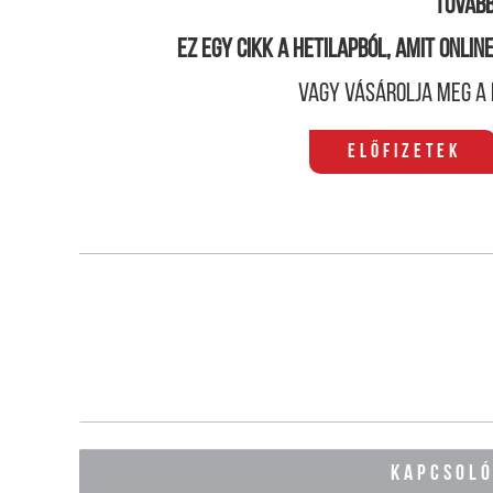
Tovább
Ez egy cikk a hetilapból, amit onli
Vagy vásárolja meg a 
Előfizetek
KAPCSOL