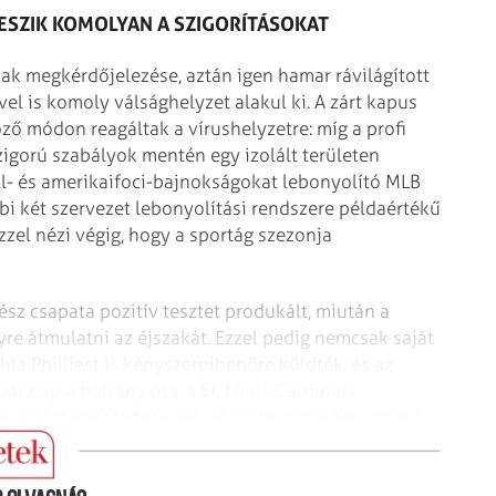
VESZIK KOMOLYAN A SZIGORÍTÁSOKAT
nak megkérdőjelezése, aztán igen hamar rávilágított
el is komoly válsághelyzet alakul ki. A zárt kapus
ző módon reagáltak a vírushelyzetre: míg a profi
zigorú szabályok mentén egy izolált területen
l- és amerikaifoci-bajnokságokat lebonyolító MLB
bbi két szervezet lebonyolítási rendszere példaértékű
ézzel nézi végig, hogy a sportág szezonja
gész csapata pozitív tesztet produkált, miután a
re átmulatni az éjszakát. Ezzel pedig nemcsak saját
ia Philliest is kényszerpihenőre küldték, és az
 pár nap a botrány óta, a St. Louis Cardinals
, így ismét elmaradnak mérkőzések az amúgy is sűrű
mérkőzést játszanának az előzetes tervek szerint.