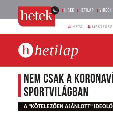
Hírek
Hetilap
Videók
#
#
META
MESTERSÉ
hetilap
Nem csak a koronaví
sportvilágban
A "KÖTELEZŐEN AJÁNLOTT" IDEOL