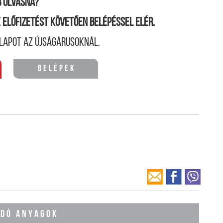
 olvasná?
ne előfizetést követően belépéssel elér.
lapot az újságárusoknál.
Belépek
ÓDÓ ANYAGOK