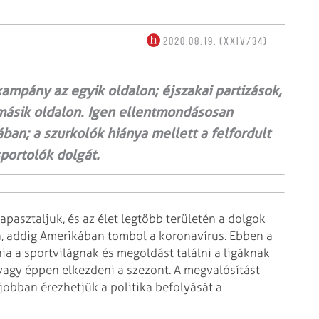
2020.08.19. (XXIV/34)
ampány az egyik oldalon; éjszakai partizások,
 másik oldalon. Igen ellentmondásosan
an; a szurkolók hiánya mellett a felfordult
portolók dolgát.
pasztaljuk, és az élet legtöbb területén a dolgok
a, addig Amerikában tombol a koronavírus. Ebben a
nia a sportvilágnak és megoldást találni a ligáknak
 vagy éppen elkezdeni a szezont. A megvalósítást
jobban érezhetjük a politika befolyását a