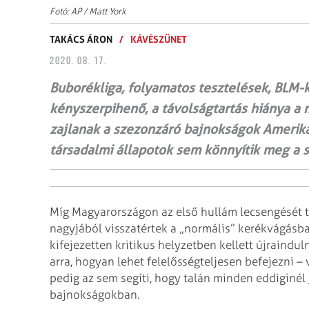
Fotó: AP / Matt York
TAKÁCS ÁRON
/
KÁVÉSZÜNET
2020. 08. 17.
Buborékliga, folyamatos tesztelések, BLM-k
kényszerpihenő, a távolságtartás hiánya a
zajlanak a szezonzáró bajnokságok Amerikáb
társadalmi állapotok sem könnyítik meg a s
Míg Magyarországon az első hullám lecsengését ta
nagyjából visszatértek a „normális” kerékvágásb
kifejezetten kritikus helyzetben kellett újraindul
arra, hogyan lehet felelősségteljesen befejezni –
pedig az sem segíti, hogy talán minden eddiginél 
bajnokságokban.