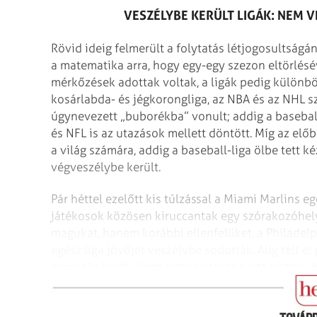
VESZÉLYBE KERÜLT LIGÁK: NEM 
Rövid ideig felmerült a folytatás létjogosultságá
a matematika arra, hogy egy-egy szezon eltörlésév
mérkőzések adottak voltak, a ligák pedig különbö
kosárlabda- és jégkorongliga, az NBA és az NHL s
úgynevezett „buborékba” vonult; addig a basebal
és NFL is az utazások mellett döntött. Míg az elő
a világ számára, addig a baseball-liga ölbe tett k
végveszélybe került.
Pár héttel ezelőtt kis túlzással a Miami Marlins e
játékosok közösen kiruccantak egy szórakozóhely
magukat, hanem korábbi ellenfelüket, a Philadelph
egész liga jövőjét veszélybe sodorták. Alig telt el
csapatánál két újabb játékos tesztje lett pozitív
naptárból – a klubok hatvanhat nap alatt hatvan 