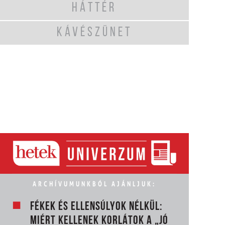
HÁTTÉR
KÁVÉSZÜNET
ARCHÍVUMUNKBÓL AJÁNLJUK:
FÉKEK ÉS ELLENSÚLYOK NÉLKÜL:
MIÉRT KELLENEK KORLÁTOK A „JÓ