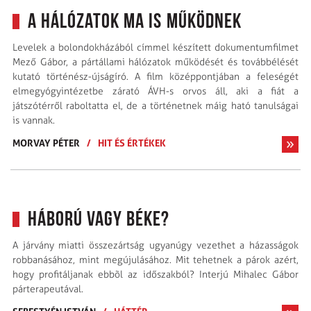
A hálózatok ma is működnek
Levelek a bolondokházából címmel készített dokumentumfilmet
Mező Gábor, a pártállami hálózatok működését és továbbélését
kutató történész-újságíró. A film középpontjában a feleségét
elmegyógyintézetbe zárató ÁVH-s orvos áll, aki a fiát a
játszótérről raboltatta el, de a történetnek máig ható tanulságai
is vannak.
MORVAY PÉTER
/
HIT ÉS ÉRTÉKEK
Háború vagy béke?
A járvány miatti összezártság ugyanúgy vezethet a házasságok
robbanásához, mint megújulásához. Mit tehetnek a párok azért,
hogy profitáljanak ebbõl az időszakból? Interjú Mihalec Gábor
párterapeutával.