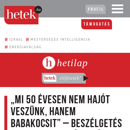
Profil
Támogatás
#
#
IZRAEL
MESTERSÉGES INTELLIGENCIA
#
ENERGIAVÁLSÁG
hetilap
„Mi 50 évesen nem hajót
veszünk, hanem
babakocsit” – Beszélgetés