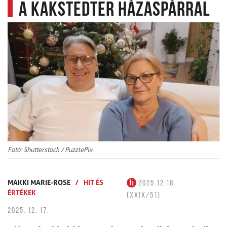
a Kakstedter házaspárral
Fotó: Shutterstock / PuzzlePix
MAKKI MARIE-ROSE
/
HIT ÉS
2025.12.18.
ÉRTÉKEK
(XXIX/51)
2025. 12. 17.