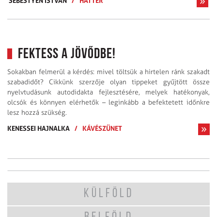
SEBESTYÉN ISTVÁN
/
HÁTTÉR
Fektess a jövődbe!
Sokakban felmerül a kérdés: mivel töltsük a hirtelen ránk szakadt
szabadidőt? Cikkünk szerzője olyan tippeket gyűjtött össze
nyelvtudásunk autodidakta fejlesztésére, melyek hatékonyak,
olcsók és könnyen elérhetők – leginkább a befektetett időnkre
lesz hozzá szükség.
KENESSEI HAJNALKA
/
KÁVÉSZÜNET
KÜLFÖLD