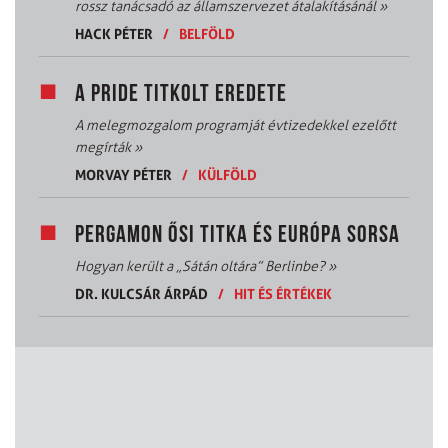
rossz tanácsadó az államszervezet átalakításánál
»
HACK PÉTER
/
BELFÖLD
A PRIDE TITKOLT EREDETE
A melegmozgalom programját évtizedekkel ezelőtt
megírták
»
MORVAY PÉTER
/
KÜLFÖLD
PERGAMON ŐSI TITKA ÉS EURÓPA SORSA
Hogyan került a „Sátán oltára” Berlinbe?
»
DR. KULCSÁR ÁRPÁD
/
HIT ÉS ÉRTÉKEK