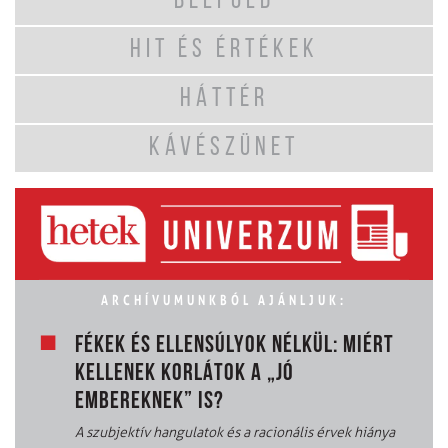
BELFÖLD
HIT ÉS ÉRTÉKEK
HÁTTÉR
KÁVÉSZÜNET
ARCHÍVUMUNKBÓL AJÁNLJUK:
FÉKEK ÉS ELLENSÚLYOK NÉLKÜL: MIÉRT
KELLENEK KORLÁTOK A „JÓ
EMBEREKNEK” IS?
A szubjektív hangulatok és a racionális érvek hiánya