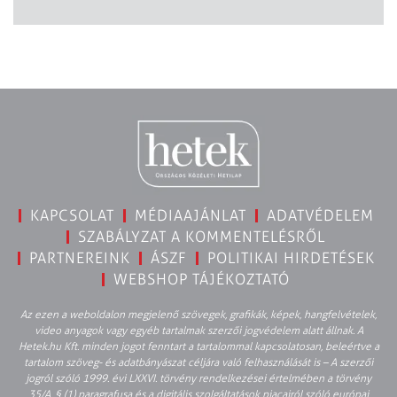
KAPCSOLAT
MÉDIAAJÁNLAT
ADATVÉDELEM
SZABÁLYZAT A KOMMENTELÉSRŐL
PARTNEREINK
ÁSZF
POLITIKAI HIRDETÉSEK
WEBSHOP TÁJÉKOZTATÓ
Az ezen a weboldalon megjelenő szövegek, grafikák, képek, hangfelvételek,
video anyagok vagy egyéb tartalmak szerzői jogvédelem alatt állnak. A
Hetek.hu Kft. minden jogot fenntart a tartalommal kapcsolatosan, beleértve a
tartalom szöveg- és adatbányászat céljára való felhasználását is – A szerzői
jogról szóló 1999. évi LXXVI. törvény rendelkezései értelmében a törvény
35/A. § (1) paragrafusa és a digitális szolgáltatások piacairól szóló európai