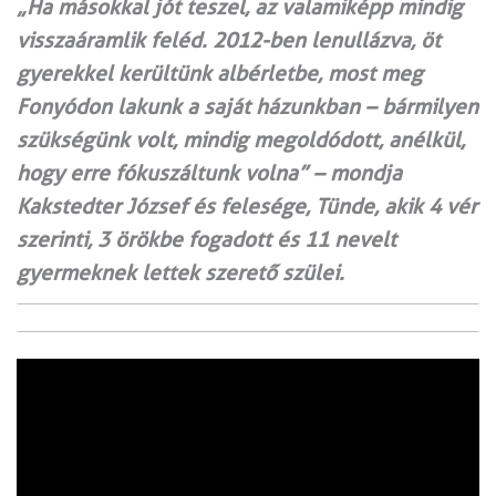
„Ha másokkal jót teszel, az valamiképp mindig
visszaáramlik feléd. 2012-ben lenullázva, öt
gyerekkel kerültünk albérletbe, most meg
Fonyódon lakunk a saját házunkban – bármilyen
szükségünk volt, mindig megoldódott, anélkül,
hogy erre fókuszáltunk volna” – mondja
Kakstedter József és felesége, Tünde, akik 4 vér
szerinti, 3 örökbe fogadott és 11 nevelt
gyermeknek lettek szerető szülei.