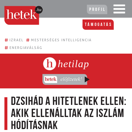
Profil
Támogatás
#
#
IZRAEL
MESTERSÉGES INTELLIGENCIA
#
ENERGIAVÁLSÁG
hetilap
Dzsihád a hitetlenek ellen:
akik ellenálltak az iszlám
hódításnak