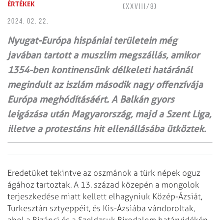
ÉRTÉKEK
(XXVIII/8)
2024. 02. 22.
Nyugat-Európa hispániai területein még
javában tartott a muszlim megszállás, amikor
1354-ben kontinensünk délkeleti határánál
megindult az iszlám második nagy offenzívája
Európa meghódításáért. A Balkán gyors
leigázása után Magyarország, majd a Szent Liga,
illetve a protestáns hit ellenállásába ütköztek.
Eredetüket tekintve az oszmánok a türk népek oguz
ágához tartoztak. A 13. század közepén a mongolok
terjeszkedése miatt kellett elhagyniuk Közép-Ázsiát,
Turkesztán sztyeppéit, és Kis-Ázsiába vándoroltak,
ahol a Bizánci és a Szeldzsuk Birodalom határvidékén