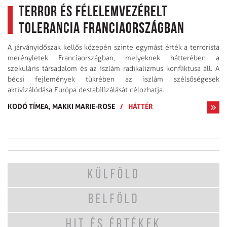
Terror és félelem­vezérelt
tolerancia Franciaországban
A járványidőszak kellős közepén szinte egymást érték a terrorista
merényletek Franciaországban, melyeknek hátterében a
szekuláris társadalom és az iszlám radikalizmus konfliktusa áll. A
bécsi fejlemények tükrében az iszlám szélsőségesek
aktivizálódása Európa destabilizálását célozhatja.
KODÓ TÍMEA,
MAKKI MARIE-ROSE
/
HÁTTÉR
KÜLFÖLD
BELFÖLD
HIT ÉS ÉRTÉKEK