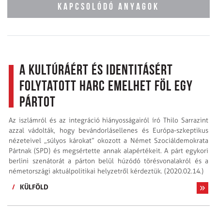
KAPCSOLÓDÓ ANYAGOK
A kultúráért és identitásért
folytatott harc emelhet föl egy
pártot
Az iszlámról és az integráció hiányosságairól író Thilo Sarrazint
azzal vádolták, hogy bevándorlás­ellenes és Európa-szkeptikus
nézeteivel „súlyos károkat” okozott a Német Szociáldemokrata
Pártnak (SPD) és megsértette annak alapértékeit. A párt egykori
berlini szenátorát a párton belül húzódó törésvonalakról és a
németországi aktuálpolitikai helyzetről kérdeztük. (2020.02.14.)
/
KÜLFÖLD