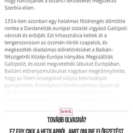
hogy harcoljanak a bizánci területeket megszerző
Szerbia ellen.
1354-ben azonban egy hatalmas földrengés döntötte
romba a Dardanellák európai oldalát vigyázó Gallipoli
városát és erődjét. Ezt kihasználva keltek át a
tengerszoroson az oszmán-török csapatok, és
megkezdték diadalmas előretörésüket a Balkán-
félszigetről Közép-Európa irányába. Megszállták
Gallipolit, és ezzel megvetették lábukat Európában.
Balkáni előrenyomulásukat nagyban megkönnyítette,
hogy az itteni országokat súlyos belviszályok
gyengítették. A középkori Szerbia például éppen az
előző évtizedekben élte fénykorát Dusán István
uralkodása alatt, ám ő 1355-ben meghalt, és erős
állama hat egymással is ellenségeskedő
részfejedelemségre esett szét.
Tovább olvasná?
Ez egy cikk a hetilapból, amit online előfizetést