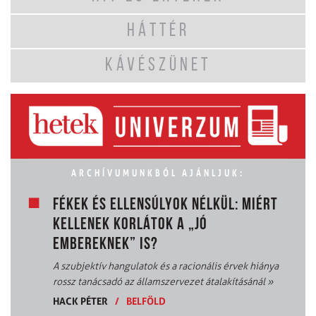
HÁTTÉR
KÁVÉSZÜNET
ARCHÍVUMUNKBÓL AJÁNLJUK:
FÉKEK ÉS ELLENSÚLYOK NÉLKÜL: MIÉRT
KELLENEK KORLÁTOK A „JÓ
EMBEREKNEK” IS?
A szubjektív hangulatok és a racionális érvek hiánya
rossz tanácsadó az államszervezet átalakításánál
»
HACK PÉTER
/
BELFÖLD