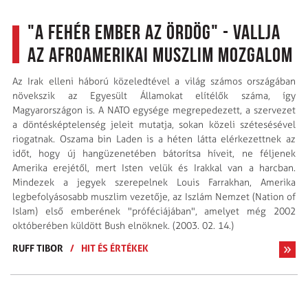
"A fehér ember az Ördög" - vallja
az afroamerikai muszlim mozgalom
Az Irak elleni háború közeledtével a világ számos országában
növekszik az Egyesült Államokat elítélők száma, így
Magyarországon is. A NATO egysége megrepedezett, a szervezet
a döntésképtelenség jeleit mutatja, sokan közeli szétesésével
riogatnak. Oszama bin Laden is a héten látta elérkezettnek az
időt, hogy új hangüzenetében bátorítsa híveit, ne féljenek
Amerika erejétől, mert Isten velük és Irakkal van a harcban.
Mindezek a jegyek szerepelnek Louis Farrakhan, Amerika
legbefolyásosabb muszlim vezetője, az Iszlám Nemzet (Nation of
Islam) első emberének "próféciájában", amelyet még 2002
októberében küldött Bush elnöknek. (2003. 02. 14.)
RUFF TIBOR
/
HIT ÉS ÉRTÉKEK