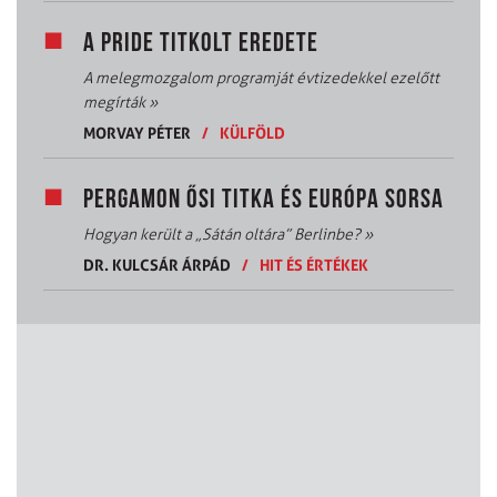
A PRIDE TITKOLT EREDETE
A melegmozgalom programját évtizedekkel ezelőtt
megírták
»
MORVAY PÉTER
/
KÜLFÖLD
PERGAMON ŐSI TITKA ÉS EURÓPA SORSA
Hogyan került a „Sátán oltára” Berlinbe?
»
DR. KULCSÁR ÁRPÁD
/
HIT ÉS ÉRTÉKEK