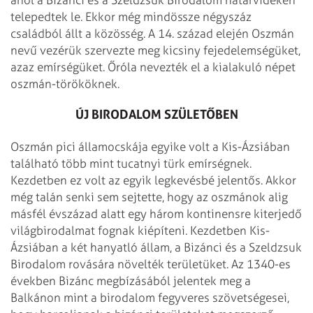
telepedtek le. Ekkor még mindössze négyszáz
családból állt a közösség. A 14. század elején Oszmán
nevű vezérük szervezte meg kicsiny fejedelemségüket,
azaz emírségüket. Őróla nevezték el a kialakuló népet
oszmán-törököknek.
ÚJ BIRODALOM SZÜLETŐBEN
Oszmán pici államocskája egyike volt a Kis-Ázsiában
található több mint tucatnyi türk emírségnek.
Kezdetben ez volt az egyik legkevésbé jelentős. Akkor
még talán senki sem sejtette, hogy az oszmánok alig
másfél évszázad alatt egy három kontinensre kiterjedő
világbirodalmat fognak kiépíteni. Kezdetben Kis-
Ázsiában a két hanyatló állam, a Bizánci és a Szel­dzsuk
Birodalom rovására növelték területüket. Az 1340-es
években Bizánc megbízásából jelentek meg a
Balkánon mint a birodalom fegyveres szövetségesei,