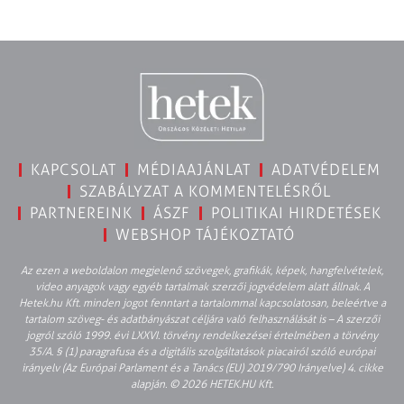
KAPCSOLAT
MÉDIAAJÁNLAT
ADATVÉDELEM
SZABÁLYZAT A KOMMENTELÉSRŐL
PARTNEREINK
ÁSZF
POLITIKAI HIRDETÉSEK
WEBSHOP TÁJÉKOZTATÓ
Az ezen a weboldalon megjelenő szövegek, grafikák, képek, hangfelvételek,
video anyagok vagy egyéb tartalmak szerzői jogvédelem alatt állnak. A
Hetek.hu Kft. minden jogot fenntart a tartalommal kapcsolatosan, beleértve a
tartalom szöveg- és adatbányászat céljára való felhasználását is – A szerzői
jogról szóló 1999. évi LXXVI. törvény rendelkezései értelmében a törvény
35/A. § (1) paragrafusa és a digitális szolgáltatások piacairól szóló európai
irányelv (Az Európai Parlament és a Tanács (EU) 2019/790 Irányelve) 4. cikke
alapján. © 2026 HETEK.HU Kft.