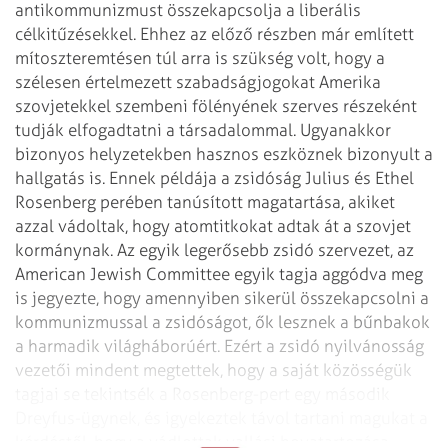
antikommunizmust összekapcsolja a liberális
célkitűzésekkel. Ehhez az előző részben már említett
mítoszteremtésen túl arra is szükség volt, hogy a
szélesen értelmezett szabadságjogokat Amerika
szovjetekkel szembeni fölényének szerves részeként
tudják elfogadtatni a társadalommal. Ugyanakkor
bizonyos helyzetekben hasznos eszköznek bizonyult a
hallgatás is. Ennek példája a zsidóság Julius és Ethel
Rosenberg perében tanúsított magatartása, akiket
azzal vádoltak, hogy atomtitkokat adtak át a szovjet
kormánynak. Az egyik legerősebb zsidó szervezet, az
American Jewish Committee egyik tagja aggódva meg
is jegyezte, hogy amennyiben sikerül összekapcsolni a
kommunizmussal a zsidóságot, ők lesznek a bűnbakok
a harmadik világháborúért. Ezért a zsidó nyilvánosság
vezetői mindent megtettek, hogy a saját közösségük
tagjai se tekintsék a Rosenberg-pert egy második
Dreyfus-ügynek, és igyekeztek távol tartani magukat a
kérdéstől, hogy a vádlottak vallási hovatartozása