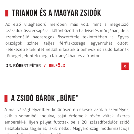
Trianon és a magyar zsidók
Az első világháború merőben más volt, mint a megelőző
századok összecsapásai, különbözött a hadviselés módjában, de a
szembenálló hadseregek összetétele tekintetében is. Egyes
országok szinte teljes férfilakossága egyenruhát öltött.
Felekezetre tekintet nélkül érkeztek a behívók és zsidó katonák
tömegei jelentek meg a laktanyákban és a fronton.
DR. RÓBERT PÉTER
/
BELFÖLD
A zsidó bárók „bűne”
A mai válsághelyzetben különösen érdekesek azok a személyek,
akik a semmiből indulva, saját érdemeik révén váltak sikeres
emberekké. Ilyen pályát futottak be a 20. századfordulós zsidó
arisztokrácia tagjai is, akik nélkül Magyarország modernizációja