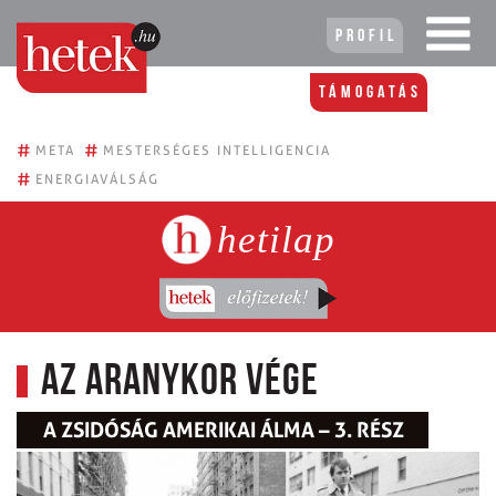
Profil
Támogatás
#
#
META
MESTERSÉGES INTELLIGENCIA
#
ENERGIAVÁLSÁG
hetilap
Az aranykor vége
A ZSIDÓSÁG AMERIKAI ÁLMA – 3. RÉSZ