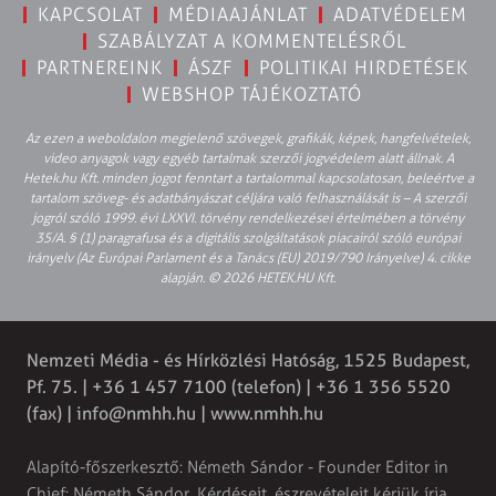
KAPCSOLAT
MÉDIAAJÁNLAT
ADATVÉDELEM
SZABÁLYZAT A KOMMENTELÉSRŐL
PARTNEREINK
ÁSZF
POLITIKAI HIRDETÉSEK
WEBSHOP TÁJÉKOZTATÓ
Az ezen a weboldalon megjelenő szövegek, grafikák, képek, hangfelvételek,
video anyagok vagy egyéb tartalmak szerzői jogvédelem alatt állnak. A
Hetek.hu Kft. minden jogot fenntart a tartalommal kapcsolatosan, beleértve a
tartalom szöveg- és adatbányászat céljára való felhasználását is – A szerzői
jogról szóló 1999. évi LXXVI. törvény rendelkezései értelmében a törvény
35/A. § (1) paragrafusa és a digitális szolgáltatások piacairól szóló európai
irányelv (Az Európai Parlament és a Tanács (EU) 2019/790 Irányelve) 4. cikke
alapján. © 2026 HETEK.HU Kft.
Nemzeti Média - és Hírközlési Hatóság, 1525 Budapest,
Pf. 75. | +36 1 457 7100 (telefon) | +36 1 356 5520
(fax) |
info@nmhh.hu
| www.nmhh.hu
Alapító-főszerkesztő: Németh Sándor - Founder Editor in
Chief: Németh Sándor. Kérdéseit, észrevételeit kérjük írja