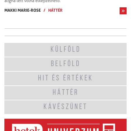
aligha lett volna elképzelhető.
MAKKI MARIE-ROSE
/
HÁTTÉR
KÜLFÖLD
BELFÖLD
HIT ÉS ÉRTÉKEK
HÁTTÉR
KÁVÉSZÜNET