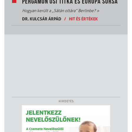
PERGAMON ŐSI TITKA ÉS EURÓPA SORSA
Hogyan került a „Sátán oltára” Berlinbe?
»
DR. KULCSÁR ÁRPÁD
/
HIT ÉS ÉRTÉKEK
HIRDETÉS