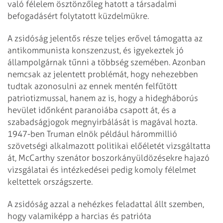
való félelem ösztönzőleg hatott a társadalmi
befogadásért folytatott küzdelmükre.
A zsidóság jelentős része teljes erővel támogatta az
antikommunista konszenzust, és igyekeztek jó
állampolgárnak tűnni a többség szemében. Azonban
nemcsak az jelentett problémát, hogy nehezebben
tudtak azonosulni az ennek mentén felfűtött
patriotizmussal, hanem az is, hogy a hidegháborús
hevület időnként paranoiába csapott át, és a
szabadságjogok megnyirbálását is magával hozta.
1947-ben Truman elnök például hárommillió
szövetségi alkalmazott politikai előéletét vizsgáltatta
át, McCarthy szenátor boszorkányüldözésekre hajazó
vizsgálatai és intézkedései pedig komoly félelmet
keltettek országszerte.
A zsidóság azzal a nehézkes feladattal állt szemben,
hogy valamiképp a harcias és patrióta