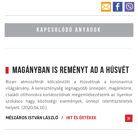
KAPCSOLÓDÓ ANYAGOK
Magányban is reményt ad a húsvét
Bizarr atmoszférát kölcsönzött a Húsvétnak a koronavírus
világjárvány. A kereszténység legnagyobb ünnepén, magánkörre,
családi otthonokra korlátozódnak megemlékezéseink az ilyenkor
szokásos nagy közösségi események, ünnepi istentiszteletek
helyett. (2020.04.10.)
MÉSZÁROS ISTVÁN LÁSZLÓ
/
HIT ÉS ÉRTÉKEK