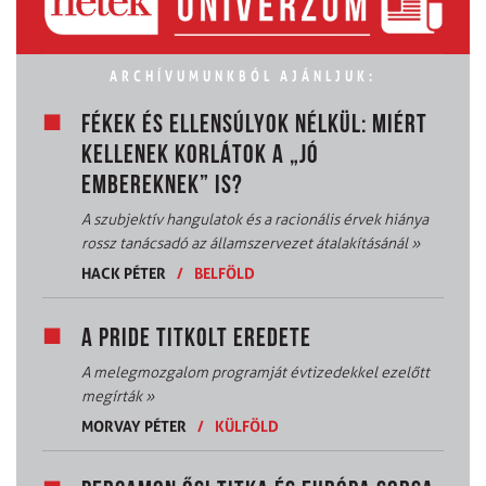
ARCHÍVUMUNKBÓL AJÁNLJUK:
FÉKEK ÉS ELLENSÚLYOK NÉLKÜL: MIÉRT
KELLENEK KORLÁTOK A „JÓ
EMBEREKNEK” IS?
A szubjektív hangulatok és a racionális érvek hiánya
rossz tanácsadó az államszervezet átalakításánál
»
HACK PÉTER
/
BELFÖLD
A PRIDE TITKOLT EREDETE
A melegmozgalom programját évtizedekkel ezelőtt
megírták
»
MORVAY PÉTER
/
KÜLFÖLD