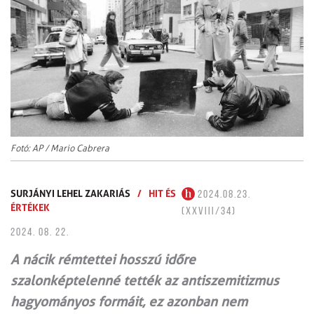
Fotó: AP / Mario Cabrera
SURJÁNYI LEHEL ZAKARIÁS
/
HIT ÉS
2024.08.23.
ÉRTÉKEK
(XXVIII/34)
2024. 08. 22.
A nácik rémtettei hosszú időre
szalonképtelenné tették az antiszemitizmus
hagyományos formáit, ez azonban nem