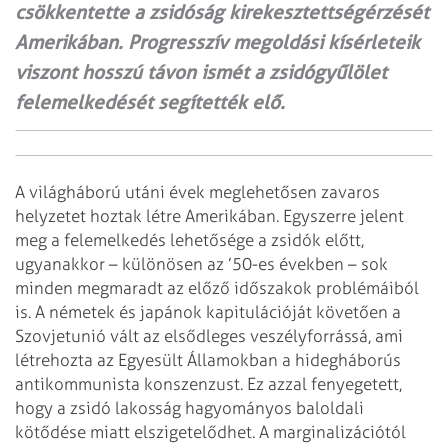
csökkentette a zsidóság kirekesztettségérzését
Amerikában. Progresszív megoldási kísérleteik
viszont hosszú távon ismét a zsidógyűlölet
felemelkedését segítették elő.
A világháború utáni évek meglehetősen zavaros
helyzetet hoztak létre Amerikában. Egyszerre jelent
meg a felemelkedés lehetősége a zsidók előtt,
ugyanakkor – különösen az ’50-es években – sok
minden megmaradt az előző időszakok problémáiból
is. A németek és japánok kapitulációját követően a
Szovjetunió vált az elsődleges veszélyforrássá, ami
létrehozta az Egyesült Államokban a hidegháborús
antikommunista konszenzust. Ez azzal fenyegetett,
hogy a zsidó lakosság hagyományos baloldali
kötődése miatt elszigetelődhet. A marginalizációtól