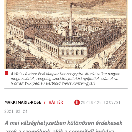
A Weiss fivérek Első Magyar Konzervgyára. Munkásaikat nagyon
megbecsülték, rengeteg szociális juttatást nyújtottak számukra.
(Forrás: Wikipédia / Berthold Weiss Konzervgyár)
MAKKI MARIE-ROSE
/
HÁTTÉR
2021.02.26. (XXV/8)
2021. 02. 24.
A mai válsághelyzetben különösen érdekesek
azok a személyek, akik a semmiből indulva,