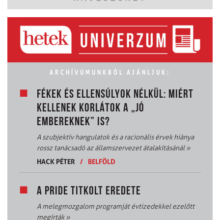
ARCHÍVUMUNKBÓL AJÁNLJUK:
FÉKEK ÉS ELLENSÚLYOK NÉLKÜL: MIÉRT
KELLENEK KORLÁTOK A „JÓ
EMBEREKNEK” IS?
A szubjektív hangulatok és a racionális érvek hiánya
rossz tanácsadó az államszervezet átalakításánál
»
HACK PÉTER
/
BELFÖLD
A PRIDE TITKOLT EREDETE
A melegmozgalom programját évtizedekkel ezelőtt
megírták
»