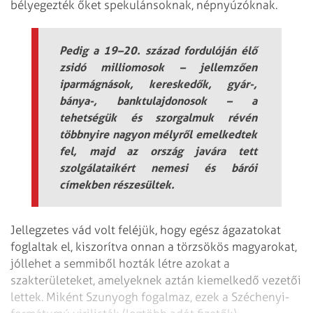
bélyegezték őket spekulánsoknak, népnyúzóknak.
Pedig a 19–20. század fordulóján élő
zsidó milliomosok – jellemzően
iparmágnások, kereskedők, gyár-,
bánya-, banktulajdonosok – a
tehetségük és szorgalmuk révén
többnyire nagyon mélyről emelkedtek
fel, majd az ország javára tett
szolgálataikért nemesi és bárói
címekben részesültek.
Jellegzetes vád volt feléjük, hogy egész ágazatokat
foglaltak el, kiszorítva onnan a törzsökös magyarokat,
jóllehet a semmiből hozták létre azokat a
szakterületeket, amelyeknek aztán kiemelkedő vezetői
lettek. Miként Szunyogh fogalmaz, ezek a Széchenyi-