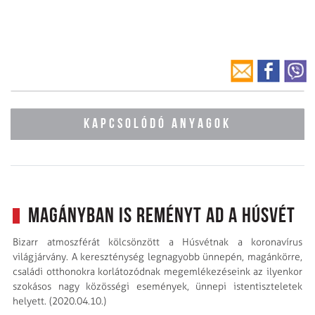
KAPCSOLÓDÓ ANYAGOK
Magányban is reményt ad a húsvét
Bizarr atmoszférát kölcsönzött a Húsvétnak a koronavírus
világjárvány. A kereszténység legnagyobb ünnepén, magánkörre,
családi otthonokra korlátozódnak megemlékezéseink az ilyenkor
szokásos nagy közösségi események, ünnepi istentiszteletek
helyett. (2020.04.10.)