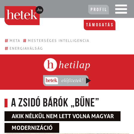
Profil
Támogatás
#
#
META
MESTERSÉGES INTELLIGENCIA
#
ENERGIAVÁLSÁG
hetilap
A zsidó bárók „bűne”
AKIK NÉLKÜL NEM LETT VOLNA MAGYAR
MODERNIZÁCIÓ