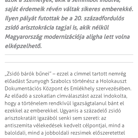
saját érdemeik révén váltak sikeres emberekké.
Ilyen pályát futottak be a 20. századfordulós
zsidó arisztokrácia tagjai is, akik nélkül
Magyarország modernizációja aligha lett volna
elképzelhető.
„Zsidó bárók bűnei” – ezzel a címmel tartott nemrég
előadást Szunyogh Szabolcs történész a Holokauszt
Dokumentációs Központ és Emlékhely szervezésében.
Az előadó a szokatlan címválasztást azzal indokolta,
hogy a történelem rendkívül igazságtalanul bánt el
ezekkel az emberekkel. Ugyanis a századelő zsidó
arisztokratáit igazából senki sem szereti: az
antiszemita vélekedések kedvelt célpontjai, mind a
baloldali, mind a jobboldali rezsimek előszeretettel