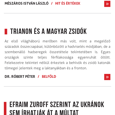
MÉSZÁROS ISTVÁN LÁSZLÓ
/
HIT ÉS ÉRTÉKEK
Trianon és a magyar zsidók
Az első világháború merőben más volt, mint a megelőző
századok összecsapásai, különbözött a hadviselés módjában, de a
szembenálló hadseregek összetétele tekintetében is. Egyes
országok szinte teljes férfilakossága egyenruhát öltött.
Felekezetre tekintet nélkül érkeztek a behívók és zsidó katonák
tömegei jelentek meg a laktanyákban és a fronton.
DR. RÓBERT PÉTER
/
BELFÖLD
Efraim Zuroff szerint az ukránok
sem írhatják át a múltat