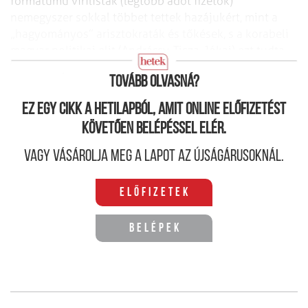
formátumú virilisták (legtöbb adót fizetők)
nemegyszer sokkal többet tettek hazájukért, mint a
„hagyományos” arisztokraták és tőkések, s a korabeli
magyar politikai elit (Andrássy, Tisza, Jókai) ezt tudta
és méltányolta is.
Tovább olvasná?
Ez egy cikk a hetilapból, amit online előfizetést
követően belépéssel elér.
Vagy vásárolja meg a lapot az újságárusoknál.
Előfizetek
Belépek