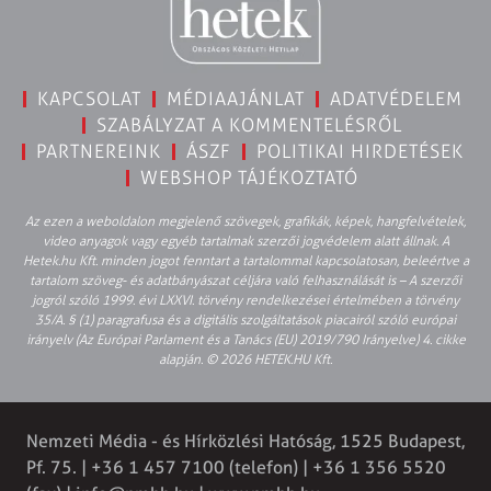
KAPCSOLAT
MÉDIAAJÁNLAT
ADATVÉDELEM
SZABÁLYZAT A KOMMENTELÉSRŐL
PARTNEREINK
ÁSZF
POLITIKAI HIRDETÉSEK
WEBSHOP TÁJÉKOZTATÓ
Az ezen a weboldalon megjelenő szövegek, grafikák, képek, hangfelvételek,
video anyagok vagy egyéb tartalmak szerzői jogvédelem alatt állnak. A
Hetek.hu Kft. minden jogot fenntart a tartalommal kapcsolatosan, beleértve a
tartalom szöveg- és adatbányászat céljára való felhasználását is – A szerzői
jogról szóló 1999. évi LXXVI. törvény rendelkezései értelmében a törvény
35/A. § (1) paragrafusa és a digitális szolgáltatások piacairól szóló európai
irányelv (Az Európai Parlament és a Tanács (EU) 2019/790 Irányelve) 4. cikke
alapján. © 2026 HETEK.HU Kft.
Nemzeti Média - és Hírközlési Hatóság, 1525 Budapest,
Pf. 75. | +36 1 457 7100 (telefon) | +36 1 356 5520