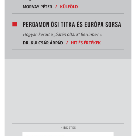
MORVAY PÉTER
/
KÜLFÖLD
PERGAMON ŐSI TITKA ÉS EURÓPA SORSA
Hogyan került a „Sátán oltára” Berlinbe?
»
DR. KULCSÁR ÁRPÁD
/
HIT ÉS ÉRTÉKEK
HIRDETÉS