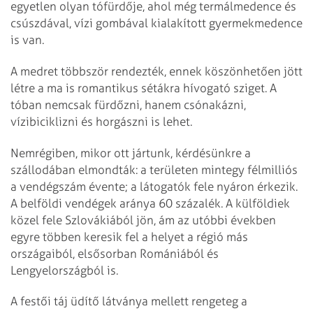
egyetlen olyan tófürdője, ahol még termálmedence és
csúszdával, vízi gombával kialakított gyermekmedence
is van.
A medret többször rendezték, ennek köszönhetően jött
létre a ma is romantikus sétákra hívogató sziget. A
tóban nemcsak fürdőzni, hanem csónakázni,
vízibiciklizni és horgászni is lehet.
Nemrégiben, mikor ott jártunk, kérdésünkre a
szállodában elmondták: a területen mintegy félmilliós
a vendégszám évente; a látogatók fele nyáron érkezik.
A belföldi vendégek aránya 60 százalék. A külföldiek
közel fele Szlovákiából jön, ám az utóbbi években
egyre többen keresik fel a helyet a régió más
országaiból, elsősorban Romániából és
Lengyelországból is.
A festői táj üdítő látványa mellett rengeteg a