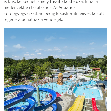
is büszkélkedhet, amely frissítő koktélokat kínál a
medencékben lazuláshoz. Az Aquarius
Fürdőgyógyászatban pedig luxuskörülmények között
regenerálódhatnak a vendégek.