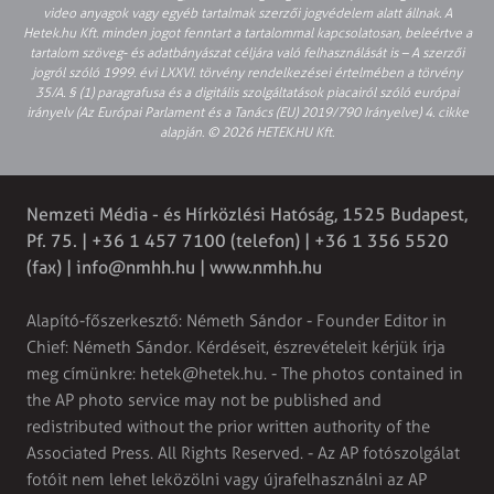
video anyagok vagy egyéb tartalmak szerzői jogvédelem alatt állnak. A
Hetek.hu Kft. minden jogot fenntart a tartalommal kapcsolatosan, beleértve a
tartalom szöveg- és adatbányászat céljára való felhasználását is – A szerzői
jogról szóló 1999. évi LXXVI. törvény rendelkezései értelmében a törvény
35/A. § (1) paragrafusa és a digitális szolgáltatások piacairól szóló európai
irányelv (Az Európai Parlament és a Tanács (EU) 2019/790 Irányelve) 4. cikke
alapján. © 2026 HETEK.HU Kft.
Nemzeti Média - és Hírközlési Hatóság, 1525 Budapest,
Pf. 75. | +36 1 457 7100 (telefon) | +36 1 356 5520
(fax) |
info@nmhh.hu
| www.nmhh.hu
Alapító-főszerkesztő: Németh Sándor - Founder Editor in
Chief: Németh Sándor. Kérdéseit, észrevételeit kérjük írja
meg címünkre:
hetek@hetek.hu
. - The photos contained in
the AP photo service may not be published and
redistributed without the prior written authority of the
Associated Press. All Rights Reserved. - Az AP fotószolgálat
fotóit nem lehet leközölni vagy újrafelhasználni az AP