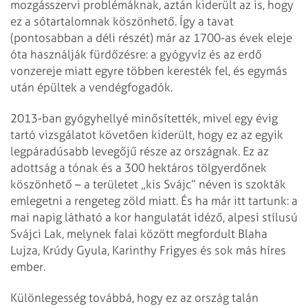
mozgásszervi problémáknak, aztán kiderült az is, hogy
ez a sótartalomnak köszönhető. Így a tavat
(pontosabban a déli részét) már az 1700-as évek eleje
óta használják fürdőzésre: a gyógyvíz és az erdő
vonzereje miatt egyre többen keresték fel, és egymás
után épültek a vendégfogadók.
2013-ban gyógyhellyé minősítették, mivel egy évig
tartó vizsgálatot követően kiderült, hogy ez az egyik
legpáradúsabb levegőjű része az országnak. Ez az
adottság a tónak és a 300 hektáros tölgyerdőnek
köszönhető – a területet „kis Svájc” néven is szokták
emlegetni a rengeteg zöld miatt. És ha már itt tartunk: a
mai napig látható a kor hangulatát idéző, alpesi stílusú
Svájci Lak, melynek falai között megfordult Blaha
Lujza, Krúdy Gyula, Karinthy Frigyes és sok más híres
ember.
Különlegesség továbbá, hogy ez az ország talán