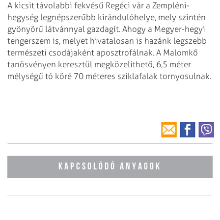
A kicsit távolabbi fekvésű Regéci vár a Zempléni-
hegység legnépszerűbb kirándulóhelye, mely szintén
gyönyörű látvánnyal gazdagít. Ahogy a Megyer-hegyi
tengerszem is, melyet hivatalosan is hazánk legszebb
természeti csodájaként aposztrofálnak. A Malomkő
tanösvényen keresztül megközelíthető, 6,5 méter
mélységű tó köré 70 méteres sziklafalak tornyosulnak.
KAPCSOLÓDÓ ANYAGOK