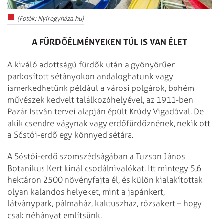
(Fotók: Nyíregyháza.hu)
A FÜRDŐÉLMÉNYEKEN TÚL IS VAN ÉLET
A kiváló adottságú fürdők után a gyönyörűen
parkosított sétányokon andaloghatunk vagy
ismerkedhetünk például a városi polgárok, bohém
művészek kedvelt találkozóhelyével, az 1911-ben
Pazár István tervei alapján épült Krúdy Vigadóval. De
akik csendre vágynak vagy erdőfürdőznének, nekik ott
a Sóstói-erdő egy könnyed sétára.
A Sóstói-erdő szomszédságában a Tuzson János
Botanikus Kert kínál csodálnivalókat. Itt mintegy 5,6
hektáron 2500 növényfajta él, és külön kialakítottak
olyan kalandos helyeket, mint a japánkert,
látványpark, pálmaház, kaktuszház, rózsakert – hogy
csak néhányat említsünk.