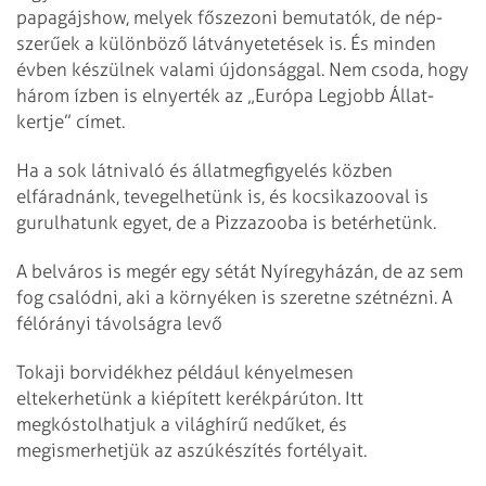
papagájshow, me­­lyek főszezoni bemutatók, de nép­
szerűek a különböző látvány­ete­tések is. És minden
évben ké­szülnek valami újdonsággal. Nem csoda, hogy
három ízben is el­nyerték az „Európa Legjobb Állat­
kertje” címet.
Ha a sok látnivaló és állatmegfigyelés közben
elfáradnánk, teve­gelhetünk is, és kocsikazooval is
gurulhatunk egyet, de a Pizzazooba is betérhetünk.
A belváros is megér egy sétát Nyíregyházán, de az sem
fog csalódni, aki a környéken is szeretne szétnézni. A
félórányi távolságra le­vő
Tokaji borvidékhez például kényelmesen
eltekerhetünk a kiépített kerékpárúton. Itt
megkóstolhatjuk a világhírű nedűket, és
megismerhetjük az aszúkészítés fortélyait.