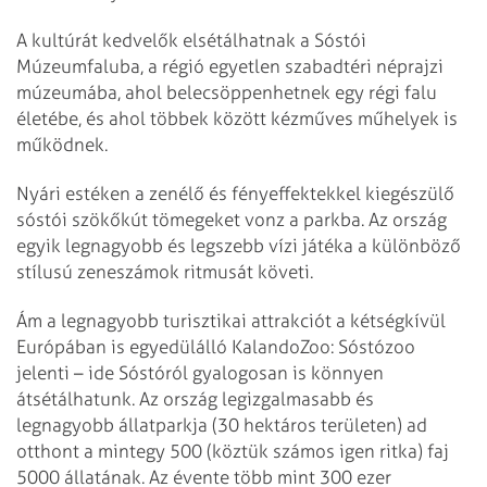
A kultúrát kedvelők elsétálhatnak a Sóstói
Múzeumfaluba, a régió egyetlen szabadtéri néprajzi
múzeumába, ahol belecsöppenhetnek egy régi falu
életébe, és ahol többek között kézműves műhelyek is
működnek.
Nyári estéken a zenélő és fényeffektekkel kiegészülő
sóstói szökőkút tömegeket vonz a parkba. Az ország
egyik legnagyobb és legszebb vízi játéka a különböző
stílusú zeneszámok ritmusát követi.
Ám a legnagyobb turisztikai attrakciót a kétségkívül
Európában is egyedülálló KalandoZoo: Sóstózoo
jelenti – ide Sóstóról gyalogosan is könnyen
átsétálhatunk. Az ország legizgalmasabb és
legnagyobb állatparkja (30 hektáros területen) ad
otthont a mintegy 500 (köztük számos igen ritka) faj
5000 állatának. Az évente több mint 300 ezer