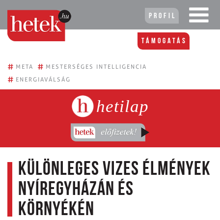
Profil
Támogatás
#
#
META
MESTERSÉGES INTELLIGENCIA
#
ENERGIAVÁLSÁG
hetilap
Különleges vizes élmények
Nyíregyházán és
környékén