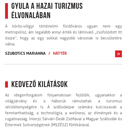
Gyula a hazai turizmus
élvonalában
A körös-völgyi történelmi fürdőváros ugyan nem egy
metropolisz, ám legalább annyi érték és látnivaló „zsúfolódott itt
össze”, hogy az egy sokkal nagyobb városnak is becsületére
válna.
SZUBOTICS MARIANNA
/
HÁTTÉR
Kedvező kilátások
Az idegenforgalom folyamatosan fejlõdik, ugyanakkor a
világjárvány és a háborúk rámutattak a turizmus
sérülékenységére is. A szállodaipar számára kulcsszavak a
fenntarthatóság, a technológia, a wellness, az élmények és a
rugalmasság. Interjú Sárvári-Deák Zsófiával a Magyar Szállodák és
Éttermek Szövetségének (MSZÉSZ) fõtitkárával.