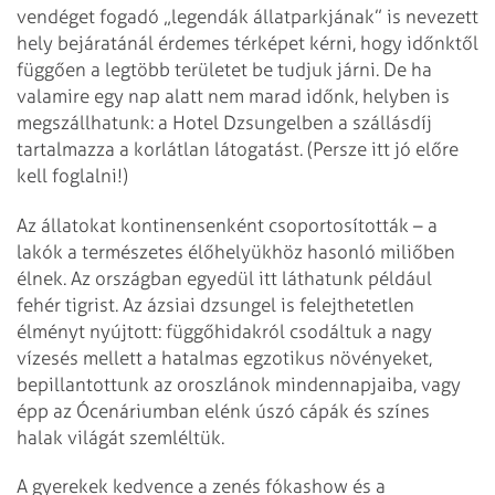
vendéget fogadó „legendák állatparkjának” is nevezett
hely bejáratánál érdemes térképet kérni, hogy időnktől
függően a legtöbb területet be tudjuk járni. De ha
valamire egy nap alatt nem marad időnk, helyben is
megszállhatunk: a Hotel Dzsungelben a szállásdíj
tartalmazza a korlátlan látogatást. (Persze itt jó előre
kell foglalni!)
Az állatokat kontinensenként csoportosították – a
lakók a természetes élőhelyükhöz hasonló miliőben
élnek. Az országban egyedül itt láthatunk például
fehér tigrist. Az ázsiai dzsungel is felejthetetlen
élményt nyújtott: függőhidakról csodáltuk a nagy
vízesés mellett a hatalmas eg­zotikus növényeket,
bepillantottunk az oroszlánok mindennapjaiba, vagy
épp az Ócenáriumban elénk úszó cápák és színes
halak világát szemléltük.
A gyerekek kedvence a zenés fókashow és a