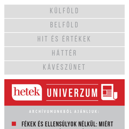
KÜLFÖLD
BELFÖLD
HIT ÉS ÉRTÉKEK
HÁTTÉR
KÁVÉSZÜNET
ARCHÍVUMUNKBÓL AJÁNLJUK:
FÉKEK ÉS ELLENSÚLYOK NÉLKÜL: MIÉRT