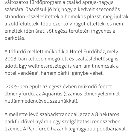
változatos fürdőprogram a család apraja-nagyja
számára. Ráadásul jó hír, hogy a kedvelt szezonális
strandon kiszélesítették a homokos plázst, megújultak
a zöldfelületek, több ezer tő virágot ültettek, és nem
emeltek idén árat, sőt egész területén ingyenes a
parkolás.
A tófürdő mellett működik a Hotel Fürdőház, mely
2013-ban teljesen megújult és szálláslehetőség is
adott. Egy wellnessrészlege is van, amit nemcsak a
hotel vendégei, hanem bárki igénybe vehet.
2005-ben épült az egész évben működő fedett
élményfürdő, az Aquarius (számos élményelemmel,
hullámmedencével, szaunákkal).
A mellette lévő szabadstranddal, azaz a 8 hektáros
parkfürdővel nyáron egy szolgáltatási rendszerben
üzemel. A Parkfürdő hazánk legnagyobb poolbárjával