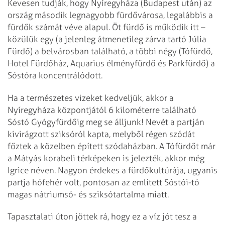
Kevesen tudják, hogy Nyíregyháza (Budapest után) az
ország második legnagyobb fürdővárosa, legalábbis a
fürdők számát véve alapul. Öt fürdő is működik itt –
közülük egy (a jelenleg átmenetileg zárva tartó Júlia
Fürdő) a belvárosban található, a többi négy (Tófürdő,
Hotel Fürdőház, Aquarius élményfürdő és Parkfürdő) a
Sóstóra koncentrálódott.
Ha a természetes vizeket kedveljük, akkor a
Nyíregyháza központjától 6 kilométerre található
Sóstó Gyógyfürdőig meg se álljunk! Nevét a partján
kivirágzott sziksóról kapta, melyből régen szódát
főztek a közelben épített szódaházban. A Tófürdőt már
a Mátyás korabeli térképeken is jelezték, akkor még
Igrice néven. Nagyon érdekes a fürdőkultúrája, ugyanis
partja hófehér volt, pontosan az említett Sóstói-tó
magas nátriumsó- és sziksótartalma miatt.
Tapasztalati úton jöttek rá, hogy ez a víz jót tesz a