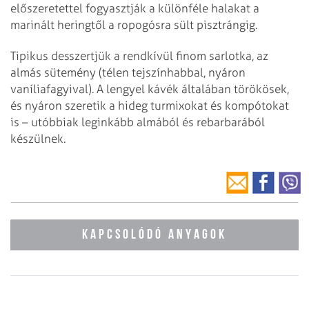
előszeretettel fogyasztják a különféle halakat a
marinált heringtől a ropogósra sült pisztrángig.
Tipikus desszertjük a rendkívül finom sarlotka, az
almás sütemény (télen tejszínhabbal, nyáron
vaníliafagyival). A lengyel kávék általában törökösek,
és nyáron szeretik a hideg turmixokat és kompótokat
is – utóbbiak leginkább almából és rebarbarából
készülnek.
KAPCSOLÓDÓ ANYAGOK