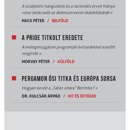
A szubjektív hangulatok és a racionális érvek hiánya
rossz tanácsadó az államszervezet átalakításánál
»
HACK PÉTER
/
BELFÖLD
A PRIDE TITKOLT EREDETE
A melegmozgalom programját évtizedekkel ezelőtt
megírták
»
MORVAY PÉTER
/
KÜLFÖLD
PERGAMON ŐSI TITKA ÉS EURÓPA SORSA
Hogyan került a „Sátán oltára” Berlinbe?
»
DR. KULCSÁR ÁRPÁD
/
HIT ÉS ÉRTÉKEK