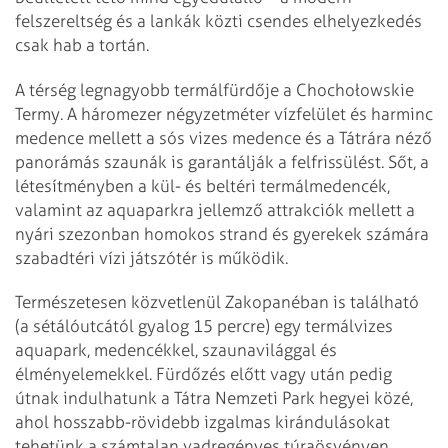
felszereltség és a lankák közti csendes elhelyezkedés
csak hab a tortán.
A térség legnagyobb termálfürdője a Chochołowskie
Termy. A három­ezer négyzetméter vízfelület és harminc
medence mellett a sós vizes medence és a Tátrára néző
panorámás szaunák is garantálják a felfrissülést. Sőt, a
létesítményben a kül- és beltéri termálmedencék,
valamint az aquaparkra jellemző attrakciók mellett a
nyári szezonban homokos strand és gyerekek számára
szabadtéri vízi játszótér is működik.
Természetesen közvetlenül Zakopanéban is található
(a sétálóutcától gyalog 15 percre) egy termálvizes
aquapark, medencékkel, szau­navilággal és
élményelemekkel. Fürdőzés előtt vagy után pedig
útnak indulhatunk a Tátra Nemzeti Park hegyei közé,
ahol hosszabb-rövidebb izgalmas kirándulásokat
tehetünk a számtalan vadregényes túraösvényen.