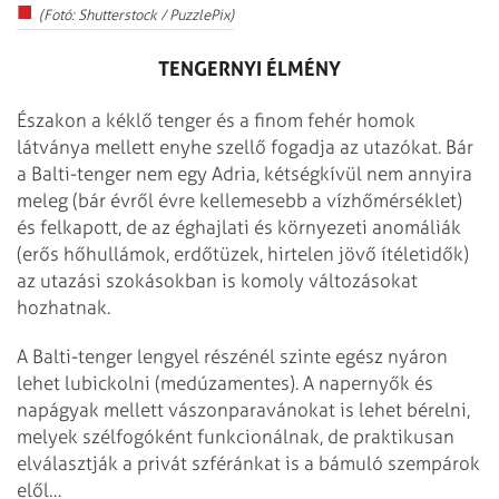
(Fotó: Shutterstock / PuzzlePix)
TENGERNYI ÉLMÉNY
Északon a kéklő tenger és a finom fehér homok
látványa mellett enyhe szellő fogadja az utazókat. Bár
a Balti-tenger nem egy Adria, kétségkívül nem annyira
meleg (bár évről évre kellemesebb a vízhőmérséklet)
és felkapott, de az éghajlati és környezeti anomáliák
(erős hőhullámok, erdőtüzek, hirtelen jövő ítéletidők)
az utazási szokásokban is komoly változásokat
hozhatnak.
A Balti-tenger lengyel részénél szinte egész nyáron
lehet lubickolni (medúzamentes). A napernyők és
napágyak mellett vászonparavánokat is lehet bérelni,
melyek szélfogóként funkcionálnak, de praktikusan
elválasztják a privát szféránkat is a bámuló szempárok
elől…