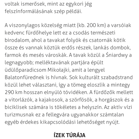
voltak ismerősek, mint az egykori jég
felszínformálásának szép példái.
A viszonylagos közelség miatt (kb. 200 km) a varsóiak
kedvenc fürdőhelye lett ez a csodás természeti
birodalom, ahol a tavakat folyók és csatornák kötik
össze és vannak köztük erdős részek, lankás dombok,
farmok és mesés városkák. A tavak közül a Śniardwy a
legnagyobb; melléktavának partjára épült
üdülőparadicsom Mikołajki, amit a lengyel
Balatonfürednek is hívnak. Sok kulturált szabadstrand
közül lehet választani, így a tömeg eloszlik a mintegy
290 km hosszan elnyúló tóvidéken. A fürdőzők mellett
a vitorlázók, a kajakosok, a szörfösök, a horgászok és a
biciklisek számára is tökéletes a helyszín. Az aktív vízi
turizmusnak ez a fellegvára ugyanakkor számtalan
egyéb érdekes kikapcsolódási lehetőséget nyújt.
ÍZEK TÚRÁJA