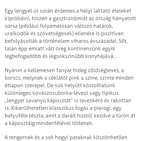
Egy lengyel út során érdemes a helyi laktató ételeket
kipróbálni, hiszen a gasztronómiát az ország hányatott
sorsa (például folyamatosan változó határok,
uralkodók és szövetségesek) ellenére is pozitívan
befolyásolták a történelem viharos évszázadai. Sőt,
talán épp emiatt vált öreg kontinensünk egyik
legbefogadóbb és legsokszínűbb konyhájává…
Nyáron a kellemesen fanyar hideg zöldségleves, a
borscs, melynek a céklától pink a színe, szinte minden
étlapon szerepel. De sok helyütt kóstolhatunk
különleges kovászosuborka-levest vagy tipikus
„lengyel savanyú káposztát” is levesként és rakottan
is. Kikerülhetetlen klasszikus fogás a pierogi, egy
batyuféle tészta, amit a darált hústól kezdve a túrón át
a káposztáig mindenfélével töltenek.
A tengernek és a sok hegyi pataknak köszönhetően