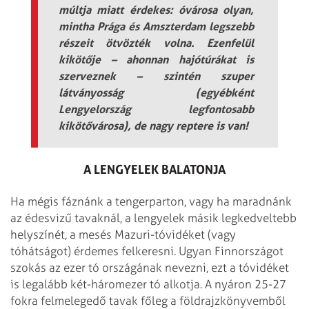
múltja miatt érdekes: óvárosa olyan,
mintha Prága és Amszterdam legszebb
részeit ötvözték volna. Ezenfelül
kikötője – ahonnan hajótúrákat is
szerveznek – szintén szuper
látványosság (egyébként
Lengyelország legfontosabb
kikötővárosa), de nagy reptere is van!
A LENGYELEK BALATONJA
Ha mégis fáznánk a tengerparton, vagy ha maradnánk
az édesvizű tavaknál, a lengyelek másik legkedveltebb
helyszínét, a mesés Mazuri-tóvidéket (vagy
tóhátságot) érdemes felkeresni. Ugyan Finnországot
szokás az ezer tó országának nevezni, ezt a tóvidéket
is legalább két-háromezer tó alkotja. A nyáron 25-27
fokra felmelegedő tavak főleg a földrajzkönyvemből