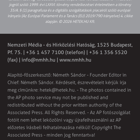
jogról szóló 1999. évi LXXVI. törvény rendelkezései értelmében a törvény
35/A. § (1) paragrafusa és a digitális szolgáltatások piacairól szóló európai
irányelv (Az Európai Parlament és a Tanács (EU) 2019/790 Irányelve) 4. cikke
alapján. © 2026 HETEK.HU Kft.
Nemzeti Média - és Hírközlési Hatóság, 1525 Budapest,
Pf. 75. | +36 1 457 7100 (telefon) | +36 1 356 5520
(fax) |
info@nmhh.hu
| www.nmhh.hu
Alapító-főszerkesztő: Németh Sándor - Founder Editor in
Chief: Németh Sándor. Kérdéseit, észrevételeit kérjük írja
meg címünkre:
hetek@hetek.hu
. - The photos contained in
the AP photo service may not be published and
redistributed without the prior written authority of the
Associated Press. All Rights Reserved. - Az AP fotószolgálat
fotóit nem lehet leközölni vagy újrafelhasználni az AP
előzetes írásbeli felhatalmazása nélkül! Copyright The
Associated Press - minden jog fenntartva!