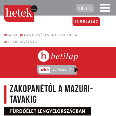
Profil
Támogatás
#
#
META
MESTERSÉGES INTELLIGENCIA
#
ENERGIAVÁLSÁG
hetilap
Zakopanétól a Mazuri-
tavakig
FÜRDŐÉLET LENGYELORSZÁGBAN