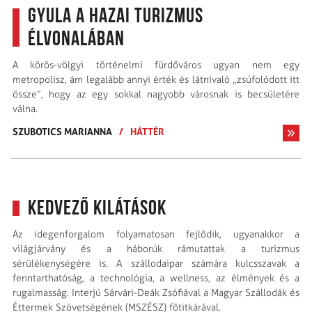
Gyula a hazai turizmus
élvonalában
A körös-völgyi történelmi fürdőváros ugyan nem egy
metropolisz, ám legalább annyi érték és látnivaló „zsúfolódott itt
össze”, hogy az egy sokkal nagyobb városnak is becsületére
válna.
SZUBOTICS MARIANNA
/
HÁTTÉR
Kedvező kilátások
Az idegenforgalom folyamatosan fejlõdik, ugyanakkor a
világjárvány és a háborúk rámutattak a turizmus
sérülékenységére is. A szállodaipar számára kulcsszavak a
fenntarthatóság, a technológia, a wellness, az élmények és a
rugalmasság. Interjú Sárvári-Deák Zsófiával a Magyar Szállodák és
Éttermek Szövetségének (MSZÉSZ) fõtitkárával.