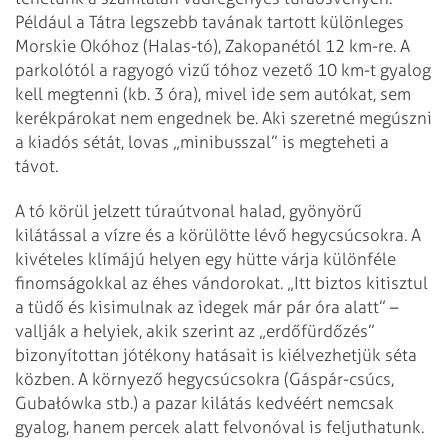
Például a Tátra legszebb tavának tartott különleges
Morskie Okóhoz (Halas-tó), Zakopanétól 12 km-re. A
parkolótól a ragyogó vizű tóhoz vezető 10 km-t gyalog
kell megtenni (kb. 3 óra), mivel ide sem autókat, sem
kerékpárokat nem engednek be. Aki szeretné megúszni
a kiadós sétát, lovas „minibusszal” is megteheti a
távot.
A tó körül jelzett túraútvonal halad, gyönyörű
kilátással a vízre és a körülötte lévő hegycsúcsokra. A
kivételes klímájú helyen egy hütte várja különféle
finomságokkal az éhes vándorokat. „Itt biztos kitisztul
a tüdő és kisimulnak az idegek már pár óra alatt” –
vallják a helyiek, akik szerint az „erdőfürdőzés”
bizonyítottan jótékony hatásait is kiélvezhetjük séta
közben. A környező hegycsúcsokra (Gáspár-csúcs,
Gubałówka stb.) a pazar kilátás kedvéért nemcsak
gyalog, hanem percek alatt felvonóval is feljuthatunk.