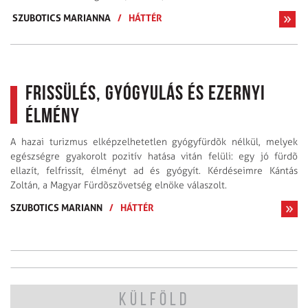
SZUBOTICS MARIANNA
/
HÁTTÉR
Frissülés, gyógyulás és ezernyi
élmény
A hazai turizmus elképzelhetetlen gyógyfürdõk nélkül, melyek
egészségre gyakorolt pozitív hatása vitán felüli: egy jó fürdõ
ellazít, felfrissít, élményt ad és gyógyít. Kérdéseimre Kántás
Zoltán, a Magyar Fürdõszövetség elnöke válaszolt.
SZUBOTICS MARIANN
/
HÁTTÉR
KÜLFÖLD