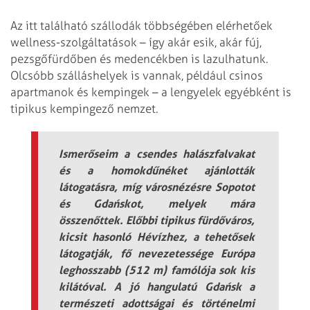
Az itt található szállodák többségében elérhetőek
wellness-szolgáltatások – így akár esik, akár fúj,
pezsgőfürdőben és medencékben is lazulhatunk.
Olcsóbb szálláshelyek is vannak, például csinos
apartmanok és kempingek – a lengyelek egyébként is
tipikus kempingező nemzet.
Ismerőseim a csendes halászfalvakat
és a homokdűnéket ajánlották
látogatásra, míg városnézésre Sopotot
és Gdańskot, melyek mára
összenőttek. Előbbi tipikus fürdőváros,
kicsit hasonló Hévízhez, a tehetősek
látogatják, fő nevezetessége Európa
leghosszabb (512 m) famólója sok kis
kilátóval. A jó hangulatú Gdańsk a
természeti adottságai és történelmi