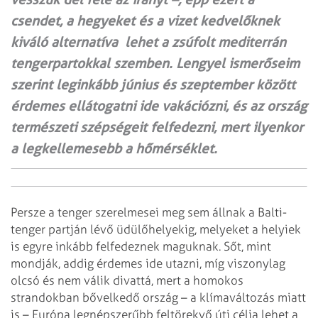
csendet, a hegyeket és a vizet kedvelőknek
kiváló alternatíva lehet a zsúfolt mediterrán
tengerpartokkal szemben. Lengyel ismerőseim
szerint leginkább június és szeptember között
érdemes ellátogatni ide vakációzni, és az ország
természeti szépségeit felfedezni, mert ilyenkor
a legkellemesebb a hőmérséklet.
Persze a tenger szerelmesei meg sem állnak a Balti-
tenger partján lévő üdülőhelyekig, melyeket a helyiek
is egyre inkább felfedeznek maguknak. Sőt, mint
mondják, addig érdemes ide utazni, míg viszonylag
olcsó és nem válik divattá, mert a homokos
strandokban bővelkedő ország – a klímaváltozás miatt
is – Európa legnépszerűbb feltörekvő úti célja lehet a