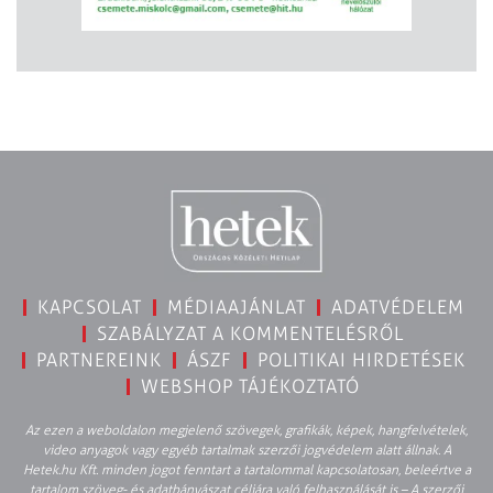
KAPCSOLAT
MÉDIAAJÁNLAT
ADATVÉDELEM
SZABÁLYZAT A KOMMENTELÉSRŐL
PARTNEREINK
ÁSZF
POLITIKAI HIRDETÉSEK
WEBSHOP TÁJÉKOZTATÓ
Az ezen a weboldalon megjelenő szövegek, grafikák, képek, hangfelvételek,
video anyagok vagy egyéb tartalmak szerzői jogvédelem alatt állnak. A
Hetek.hu Kft. minden jogot fenntart a tartalommal kapcsolatosan, beleértve a
tartalom szöveg- és adatbányászat céljára való felhasználását is – A szerzői