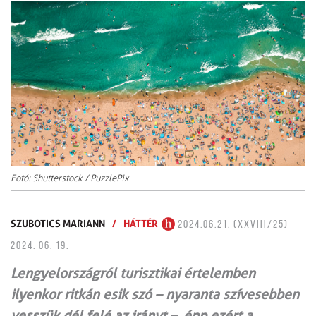
Fotó: Shutterstock / PuzzlePix
SZUBOTICS MARIANN
/
HÁTTÉR
2024.06.21. (XXVIII/25)
2024. 06. 19.
Lengyelországról turisztikai értelemben
ilyenkor ritkán esik szó – nyaranta szívesebben
vesszük dél felé az irányt –, épp ezért a