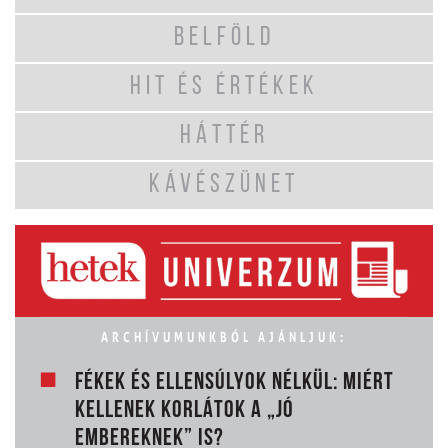
BELFÖLD
HIT ÉS ÉRTÉKEK
HÁTTÉR
KÁVÉSZÜNET
ARCHÍVUMUNKBÓL AJÁNLJUK:
FÉKEK ÉS ELLENSÚLYOK NÉLKÜL: MIÉRT
KELLENEK KORLÁTOK A „JÓ
EMBEREKNEK” IS?