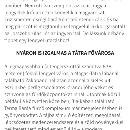
jövőben. Nem utolsó szempont az sem, hogy a
lengyelek kifejezetten kedvelik a magyarokat,
közismerten ősrégi barátként tekintenek ránk. És ha
még pár szót is megtanulunk lengyelül, akkor garantált
az „összeborulás” és az ingyen ital. De lássunk néhány
tippet egy lengyel utazáshoz!
NYÁRON IS IZGALMAS A TÁTRA FŐVÁROSA
A legmagasabban (a tengerszinttől számítva 838
méteren) fekvő lengyel város, a Magas-Tátra lábánál
található Zakopane hallatán azonnal a síelés jut
eszünkbe, pedig csodálatos kirándulóhelyeket és
színvonalas fürdőközpontokat kínál. Utóbbiak közül
például a közvetlen közelben, Białkában található
Terma Bania fürdőkomplexum már megjelenésében is
gyönyörködtet. A tájba simuló építészeti megoldásai,
lépcsőzetes medencerendszere és a zöld növényekkel
beültetett tető mind egyedülálló – a modern