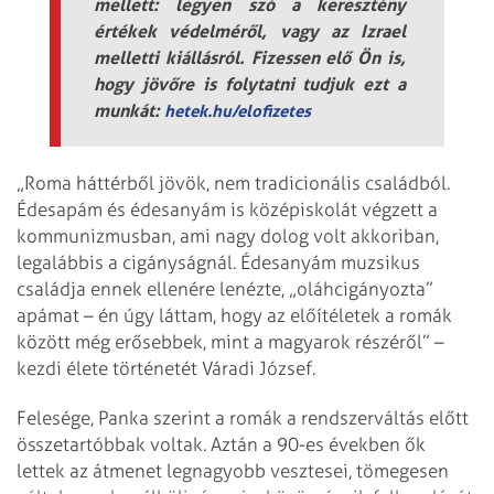
mellett: legyen szó a keresztény
értékek védelméről, vagy az Izrael
melletti kiállásról. Fizessen elő Ön is,
hogy jövőre is folytatni tudjuk ezt a
munkát:
hetek.hu/elofizetes
„Roma háttérből jövök, nem tradicionális családból.
Édesapám és édesanyám is középiskolát végzett a
kommunizmusban, ami nagy dolog volt akkoriban,
legalábbis a cigányságnál. Édesanyám muzsikus
családja ennek ellenére lenézte, „oláhcigányozta”
apámat – én úgy láttam, hogy az előítéletek a romák
között még erősebbek, mint a magyarok részéről” –
kezdi élete történetét Váradi József.
Felesége, Panka szerint a romák a rendszerváltás előtt
összetartóbbak voltak. Aztán a 90-es években ők
lettek az átmenet legnagyobb vesztesei, tömegesen