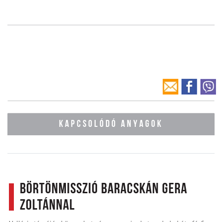
KAPCSOLÓDÓ ANYAGOK
Börtönmisszió Baracskán Gera
Zoltánnal