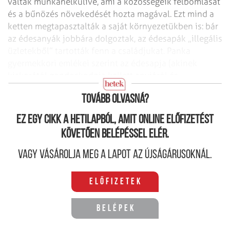
váltak munkanélkülivé, ami a közösségeik felbomlását
és a bűnözés növekedését hozta magával. Ezt mind a
ketten megtapasztalták a saját környezetükben is: bár
az édesanyák jobbára dolgoztak, az édesapák „illegális
üzletekből” tartották fenn a családjukat. Panka
gyermekkori emlékei szerint az édesapja (akinek
kiskorától gondoskodnia kellett anyjáról és
testvéreiről) rendszeresen börtönben ült.
Tovább olvasná?
Ez egy cikk a hetilapból, amit online előfizetést
követően belépéssel elér.
Vagy vásárolja meg a lapot az újságárusoknál.
Előfizetek
Belépek