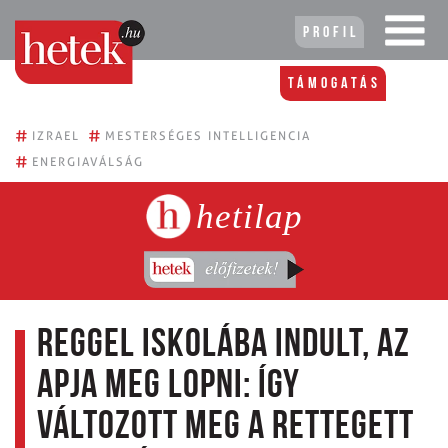
Profil
Támogatás
#
#
IZRAEL
MESTERSÉGES INTELLIGENCIA
#
ENERGIAVÁLSÁG
hetilap
Reggel iskolába indult, az
apja meg lopni: így
változott meg a rettegett