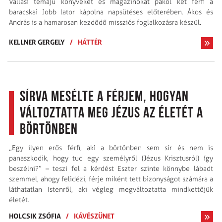
Vallási témájú könyveket és magazinokat pakol két férfi a
baracskai Jobb lator kápolna napsütéses előterében. Ákos és
András is a hamarosan kezdődő missziós foglalkozásra készül.
KELLNER GERGELY
/
HÁTTÉR
Sírva mesélte a férjem, hogyan
változtatta meg Jézus az életét a
börtönben
„Egy ilyen erős férfi, aki a börtönben sem sír és nem is
panaszkodik, hogy tud egy személyről (Jézus Krisztusról) így
beszélni?” – teszi fel a kérdést Eszter szinte könnybe lábadt
szemmel, ahogy felidézi, férje miként tett bizonyságot számára a
láthatatlan Istenről, aki végleg megváltoztatta mindkettőjük
életét.
HOLCSIK ZSÓFIA
/
KÁVÉSZÜNET