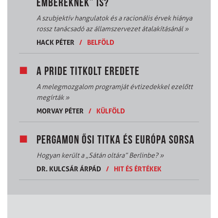
EMBEREKNEK” IS?
A szubjektív hangulatok és a racionális érvek hiánya
rossz tanácsadó az államszervezet átalakításánál
»
HACK PÉTER
/
BELFÖLD
A PRIDE TITKOLT EREDETE
A melegmozgalom programját évtizedekkel ezelőtt
megírták
»
MORVAY PÉTER
/
KÜLFÖLD
PERGAMON ŐSI TITKA ÉS EURÓPA SORSA
Hogyan került a „Sátán oltára” Berlinbe?
»
DR. KULCSÁR ÁRPÁD
/
HIT ÉS ÉRTÉKEK