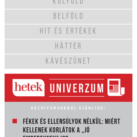
KÜLFÖLD
BELFÖLD
HIT ÉS ÉRTÉKEK
HÁTTÉR
KÁVÉSZÜNET
ARCHÍVUMUNKBÓL AJÁNLJUK:
FÉKEK ÉS ELLENSÚLYOK NÉLKÜL: MIÉRT
KELLENEK KORLÁTOK A „JÓ