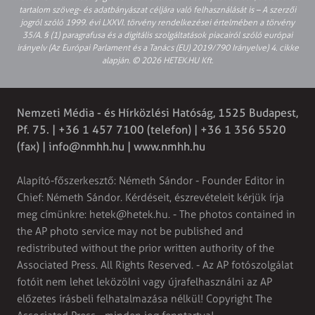
tartalom szöveg- és adatbányászat céljára való felhasználását is – A szerzői
jogról szóló 1999. évi LXXVI. törvény rendelkezései értelmében a törvény
35/A. § (1) paragrafusa és a digitális szolgáltatások piacairól szóló európai
irányelv (Az Európai Parlament és a Tanács (EU) 2019/790 Irányelve) 4. cikke
alapján. © 2026 HETEK.HU Kft.
Nemzeti Média - és Hírközlési Hatóság, 1525 Budapest,
Pf. 75. | +36 1 457 7100 (telefon) | +36 1 356 5520
(fax) |
info@nmhh.hu
| www.nmhh.hu
Alapító-főszerkesztő: Németh Sándor - Founder Editor in
Chief: Németh Sándor. Kérdéseit, észrevételeit kérjük írja
meg címünkre:
hetek@hetek.hu
. - The photos contained in
the AP photo service may not be published and
redistributed without the prior written authority of the
Associated Press. All Rights Reserved. - Az AP fotószolgálat
fotóit nem lehet leközölni vagy újrafelhasználni az AP
előzetes írásbeli felhatalmazása nélkül! Copyright The